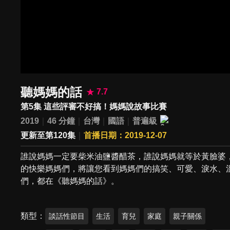
聽媽媽的話
7.7
第5集 這些評審不好搞！媽媽說故事比賽
2019
46 分鐘
台灣
國語
普遍級
更新至第120集
首播日期：2019-12-07
誰說媽媽一定要柴米油鹽醬醋茶，誰說媽媽就等於黃臉婆
的快樂媽媽們，將讓您看到媽媽們的搞笑、可愛、淚水、
們，都在《聽媽媽的話》。
類型
談話性節目
生活
育兒
家庭
親子關係