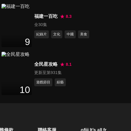
第20集 兩代育兒大不同！長輩
福建一百吃
帶孫你放心嗎？！
8.3
47
分鐘
全30集
紀錄片
文化
中國
美食
第21集 你過節了嗎？聽媽團的
9
元宵湯圓趴！
47
分鐘
全民星攻略
8.1
第22集 望子成龍望女成鳳！對
更新至第931集
孩子未來的期許！
47
分鐘
遊戲節目
綜藝
10
第23集 媽媽的經典語錄！
47
分鐘
第24集 媽媽也是生活智慧王！
務條款
聯絡客服
ofiii lt’s all free