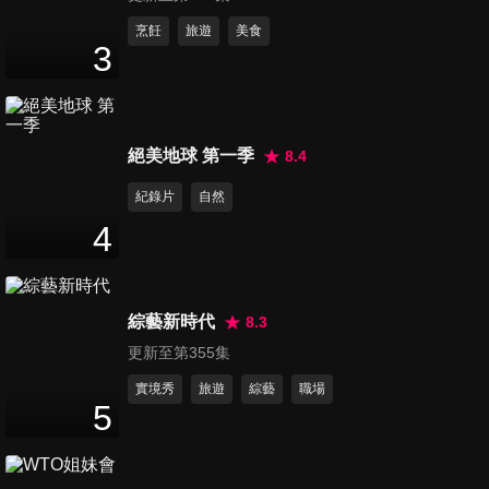
第11集 聽媽團的家庭財務規劃
烹飪
旅遊
美食
3
表！
47
分鐘
第12集 單親媽媽的心情日記
絕美地球 第一季
8.4
46
分鐘
紀錄片
自然
4
第13集 以身作則的媽媽！媽媽
學力大會考！
47
分鐘
綜藝新時代
8.3
更新至第355集
第14集 今天沒有老公跟孩子！
聽媽團的閨蜜旅行計劃！
實境秀
旅遊
綜藝
職場
5
47
分鐘
第15集 兩代女人的戰爭！過招