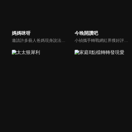
媽媽咪呀
今晚開讚吧
邀請許多藝人爸媽現身說法，與相關專家顧問共同討論分享，以談話的方式進行，對一人爸媽和名人家庭教育有興趣的朋友一定不能錯過。
小禎攜手轉戰網紅界獲好評的羅時豐主持綜藝節目《今晚開讚吧》，節目嘗試創新互動式節目，帶動討論時事及創新的議題，打破傳統的談話模式，進而更貼近網路群眾。