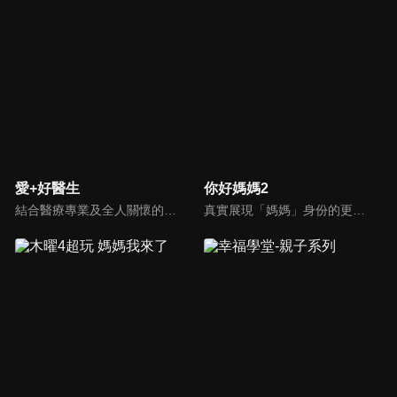
愛+好醫生
你好媽媽2
結合醫療專業及全人關懷的新型態節目，主持人黃瑽寧醫師親訪家庭，跨領域醫療顧問團全方位檢視，提供最完整、實用和正確的資訊來守護孩子的健康。
真實展現「媽媽」身份的更多社會觸角，探討對「媽媽」概念的時代定義，探訪更多的當代媽媽。每期走進嘉賓生活，探討母親在家庭中、在自己生命中的位置。