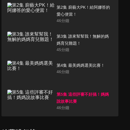
第2集 廚藝大PK！給阿娜答的
愛心便當！
46
分鐘
第3集 誰來幫幫我！無解的媽
媽育兒難題！
45
分鐘
第4集 最美媽媽選美比賽！
46
分鐘
第5集 這些評審不好搞！媽媽
說故事比賽
46
分鐘
第6集 別叫我女強人！職場媽