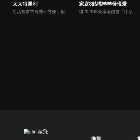
太太狠犀利
家庭8點檔轉轉發現愛
生活裡常常有些不方便，但其實只要有一些小創意，就會讓生活變得更有趣，就讓美食達人焦志方與生活玩家巴鈺帶領專家們，告訴大家最即時、最便利、最實用的解決之道！
繼2020年榮獲金鐘獎「生活風格節目主持人獎」，2021年再度入圍，從真理出發的家庭談話性節目，針對現代婚姻家庭議題讓您輕鬆掌握關注方向。
推薦