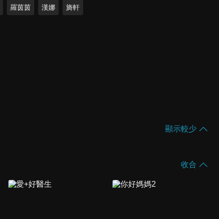
羅茵茵
漢娜
旖軒
顯示較少
收合