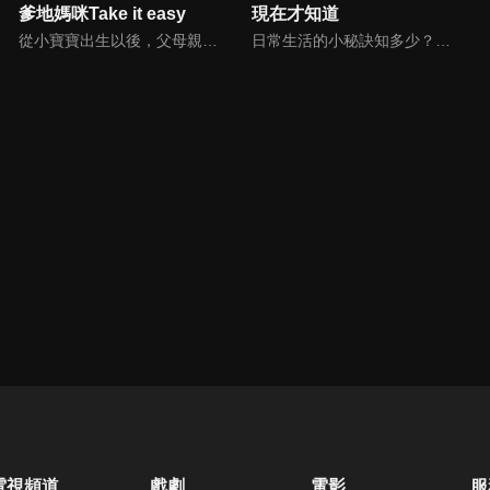
爹地媽咪Take it easy
現在才知道
從小寶寶出生以後，父母親就該使承受各種各樣的壓力。小寶寶的健康，教育費的負擔，乃至於社會跟親友的期許，都讓父母整日擔憂。本集節目還邀請台北醫院大學附設醫院的臨床心理師黃意霖，提供紓解壓力的方法。
日常生活的小秘訣知多少？由理財專家賴憲政、美麗人妻季芹，用貼近民心的實際案例、最新時事的話題來分析研討，讓你了解生活中的理財消費、民生、旅遊等問題。
電視頻道
戲劇
電影
服