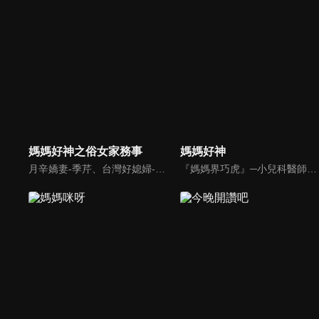
媽媽好神之俗女家務事
媽媽好神
月辛嬌妻-季芹、台灣好媳婦-佩甄，兩位世俗熟女 領軍各界菁英一起來探討你我關心的各種家務事。持續鎖定本節目就能夠讓你『俗女不出門，能知天下事』！
『媽媽界巧虎』─小兒科醫師黃瑽寧，『國民媽媽』─鍾欣凌，兩人領軍擁有十八般武藝的好神媽媽團，為全台媽媽們發聲，所有育兒新知，家庭秘辛，全家大小健康，都會在《媽媽好神》一一解惑！