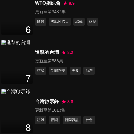
300回沒在怕！
WTO姐妹會
8.9
47
分鐘
更新至第3487集
國際
談話性節目
綜藝
娛樂
第16集 誰說媽媽=黃臉婆！在
6
家運動輕鬆享瘦！
47
分鐘
進擊的台灣
8.2
第17集 大孩子也想聽故事！好
更新至第586集
媳婦說故事大賽！
47
分鐘
訪談
新聞雜誌
美食
台灣
7
第18集 初一特別企劃-鼠一鼠
二鼠來寶！
47
分鐘
台灣啟示錄
8.6
更新至第1613集
第19集 孩子回娘家高興顧！聽
訪談
新聞
新聞雜誌
社會
媽團秘密之夜！
8
47
分鐘