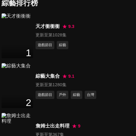
媽辛酸記！
綜藝排行榜
46
分鐘
第7集 北部媽媽vs.中部媽媽 生
天才衝衝衝
9.3
活習慣大不同！
更新至第1028集
47
分鐘
遊戲節目
綜藝
1
第8集 理智線秒斷？！孩子在
公共場合的失序行為！
46
分鐘
綜藝大集合
9.1
第9集 當媽之後系列-媽咪包包
更新至第1280集
大解密！
遊戲節目
戶外
綜藝
台灣
46
分鐘
2
第10集 199平價冬令進補！花
小錢也能補好補滿！
詹姆士出走料理
9
47
分鐘
更新至第367集