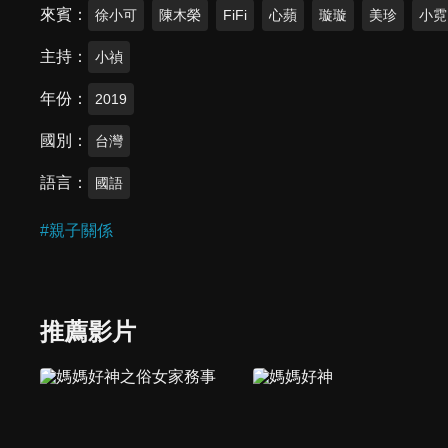
來賓
徐小可
陳木榮
FiFi
心蘋
璇璇
美珍
小霓
主持
小禎
年份
2019
國別
台灣
語言
國語
#
親子關係
推薦影片