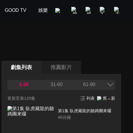
GOOD TV
娛樂
美食旅遊
新聞政論
汽車
劇集列表
推薦影片
1-30
31-60
61-90
更新至第120集
列表
舊→新
第1集 臥虎藏龍的聽媽團來囉
46
分鐘