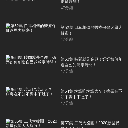
驚險時刻！
47
分鐘
第52集 口耳相傳的醫療保健迷思大
解密！
47
分鐘
第53集 時間就是金錢！媽媽如何創
造自己的畸零時間！
47
分鐘
第54集 垃圾吃垃圾大？！病毒在不
知不覺中下肚了！
47
分鐘
第55集 二代大嫂團！2020新世代