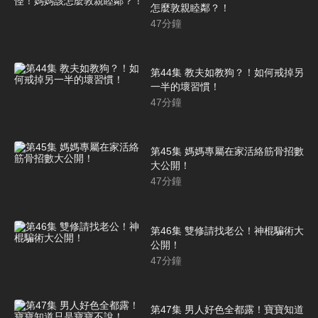
怎麼敦親睦鄰？！
47
分鐘
第44集 教夫如教狗？！如何戒掉另
一半的壞習慣！
47
分鐘
第45集 媽媽專屬在家活絡筋骨招數
大公開！
47
分鐘
第46集 雙修請找老公！神棍騙術大
公開！
47
分鐘
第47集 男人好色全都露！寶寶知道