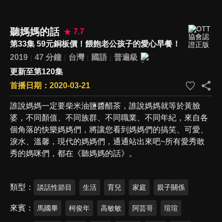
聽媽媽的話
7.7
第33集 59元銅板價！餵飽老公孩子的愛心早餐！
2019
47 分鐘
台灣
國語
普遍級
更新至第120集
首播日期：2020-03-21
誰說媽媽一定要柴米油鹽醬醋茶，誰說媽媽就等於黃臉
婆，不同顏值、不同族群、不同職業、不同年紀，來自各
個角落的快樂媽媽們，將讓您看到媽媽們的搞笑、可愛、
淚水、溫馨，現代的媽媽們，通通站出來吧~所有愛秀敢
秀的媽咪們，都在《聽媽媽的話》。
類型
談話性節目
生活
育兒
家庭
親子關係
來賓
馬國畢
柯俊年
高敏敏
阿芸哥
瑄瑄