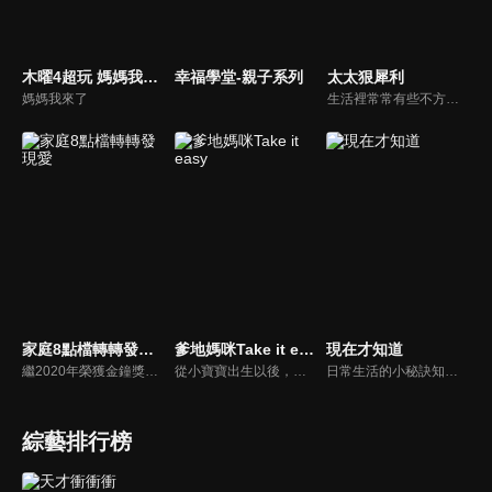
木曜4超玩 媽媽我來了
幸福學堂-親子系列
太太狠犀利
媽媽我來了
生活裡常常有些不方便，但其實只要有一些小創意，就會讓生活變得更有趣，就讓美食達人焦志方與生活玩家巴鈺帶領專家們，告訴大家最即時、最便利、最實用的解決之道！
家庭8點檔轉轉發現愛
爹地媽咪Take it easy
現在才知道
繼2020年榮獲金鐘獎「生活風格節目主持人獎」，2021年再度入圍，從真理出發的家庭談話性節目，針對現代婚姻家庭議題讓您輕鬆掌握關注方向。
從小寶寶出生以後，父母親就該使承受各種各樣的壓力。小寶寶的健康，教育費的負擔，乃至於社會跟親友的期許，都讓父母整日擔憂。本集節目還邀請台北醫院大學附設醫院的臨床心理師黃意霖，提供紓解壓力的方法。
日常生活的小秘訣知多少？由理財專家賴憲政、美麗人妻季芹，用貼近民心的實際案例、最新時事的話題來分析研討，讓你了解生活中的理財消費、民生、旅遊等問題。
綜藝排行榜