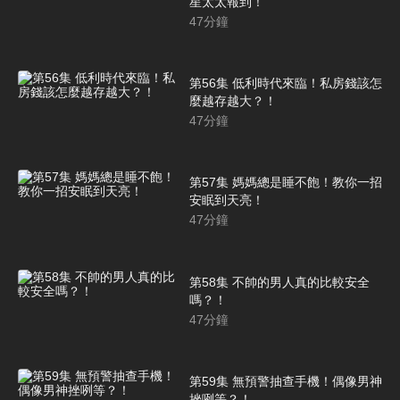
星太太報到！
47
分鐘
第56集 低利時代來臨！私房錢該怎
麼越存越大？！
47
分鐘
第57集 媽媽總是睡不飽！教你一招
安眠到天亮！
47
分鐘
第58集 不帥的男人真的比較安全
嗎？！
47
分鐘
第59集 無預警抽查手機！偶像男神
挫咧等？！