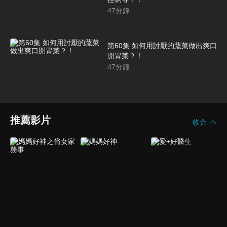
47
分鐘
第60集 如何用討厭的蔬菜做出爽口
開胃菜？！
47
分鐘
推薦影片
收合