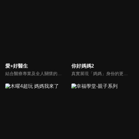
愛+好醫生
你好媽媽2
結合醫療專業及全人關懷的新型態節目，主持人黃瑽寧醫師親訪家庭，跨領域醫療顧問團全方位檢視，提供最完整、實用和正確的資訊來守護孩子的健康。
真實展現「媽媽」身份的更多社會觸角，探討對「媽媽」概念的時代定義，探訪更多的當代媽媽。每期走進嘉賓生活，探討母親在家庭中、在自己生命中的位置。