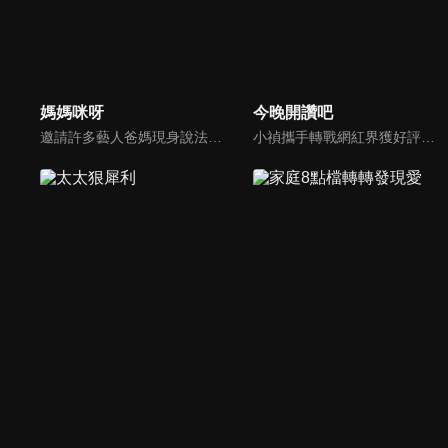
媽媽咪呀
今晚開讚吧
邀請許多藝人爸媽現身說法，與相關專家顧問共同討論分享，以談話的方式進行，對一人爸媽和名人家庭教育有興趣的朋友一定不能錯過。
小禎攜手轉戰網紅界獲好評的羅時豐主持綜藝節目《今晚開讚吧》，節目嘗試創新互動式節目，帶動討論時事及創新的議題，打破傳統的談話模式，進而更貼近網路群眾。