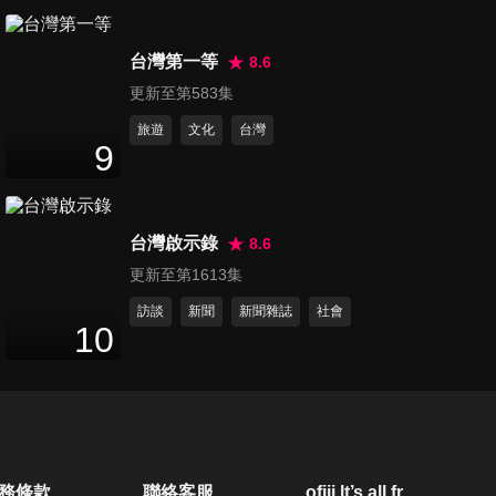
第20集 兩代育兒大不同！長輩
台灣第一等
帶孫你放心嗎？！
8.6
47
分鐘
更新至第583集
旅遊
文化
台灣
第21集 你過節了嗎？聽媽團的
9
元宵湯圓趴！
47
分鐘
台灣啟示錄
8.6
第22集 望子成龍望女成鳳！對
更新至第1613集
孩子未來的期許！
47
分鐘
訪談
新聞
新聞雜誌
社會
10
第23集 媽媽的經典語錄！
47
分鐘
第24集 媽媽也是生活智慧王！
務條款
聯絡客服
ofiii lt’s all free