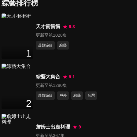
媽辛酸記！
綜藝排行榜
46
分鐘
第7集 北部媽媽vs.中部媽媽 生
天才衝衝衝
9.3
活習慣大不同！
更新至第1028集
47
分鐘
遊戲節目
綜藝
1
第8集 理智線秒斷？！孩子在
公共場合的失序行為！
46
分鐘
綜藝大集合
9.1
第9集 當媽之後系列-媽咪包包
更新至第1280集
大解密！
遊戲節目
戶外
綜藝
台灣
46
分鐘
2
第10集 199平價冬令進補！花
小錢也能補好補滿！
詹姆士出走料理
9
47
分鐘
更新至第367集