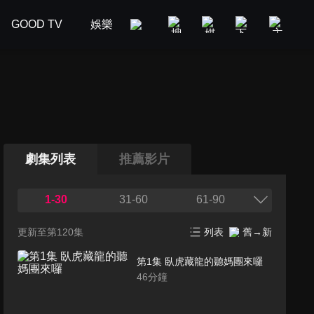
GOOD TV
娛樂
美食旅遊
新聞政論
汽車
劇集列表
推薦影片
1-30
31-60
61-90
更新至第120集
列表
舊→新
第1集 臥虎藏龍的聽媽團來囉
46
分鐘