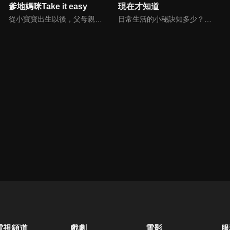
爹地媽咪Take it easy
現在才知道
從小寶寶出生以後，父母親就該使承受各種各樣的壓力。小寶寶的健康，教育費的負擔，乃至於社會跟親友的期許，都讓父母整日擔憂。本集節目還邀請台北醫院大學附設醫院的臨床心理師黃意霖，提供紓解壓力的方法。
日常生活的小秘訣知多少？由理財專家賴憲政、美麗人妻季芹，用貼近民心的實際案例、最新時事的話題來分析研討，讓你了解生活中的理財消費、民生、旅遊等問題。
電視頻道
戲劇
電影
服