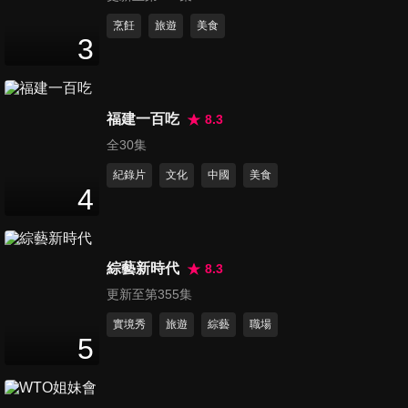
第11集 聽媽團的家庭財務規劃
烹飪
旅遊
美食
3
表！
47
分鐘
第12集 單親媽媽的心情日記
福建一百吃
8.3
46
分鐘
全30集
紀錄片
文化
中國
美食
4
第13集 以身作則的媽媽！媽媽
學力大會考！
47
分鐘
綜藝新時代
8.3
更新至第355集
第14集 今天沒有老公跟孩子！
聽媽團的閨蜜旅行計劃！
實境秀
旅遊
綜藝
職場
5
47
分鐘
第15集 兩代女人的戰爭！過招