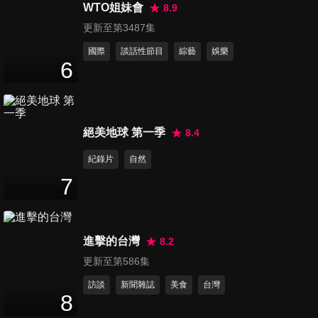
300回沒在怕！
WTO姐妹會
8.9
47
分鐘
更新至第3487集
國際
談話性節目
綜藝
娛樂
第16集 誰說媽媽=黃臉婆！在
6
家運動輕鬆享瘦！
47
分鐘
第17集 大孩子也想聽故事！好
絕美地球 第一季
8.4
媳婦說故事大賽！
紀錄片
自然
47
分鐘
7
第18集 初一特別企劃-鼠一鼠
二鼠來寶！
47
分鐘
進擊的台灣
8.2
更新至第586集
第19集 孩子回娘家高興顧！聽
訪談
新聞雜誌
美食
台灣
媽團秘密之夜！
8
47
分鐘