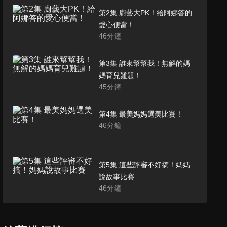
第2集 廚藝大PK！給阿娜答的
愛心便當！
46
分鐘
第3集 誰來幫幫我！無解的媽
媽育兒難題！
45
分鐘
第4集 最美媽媽選美比賽！
46
分鐘
第5集 這些評審不好搞！媽媽
說故事比賽
46
分鐘
第6集 別叫我女強人！職場媽