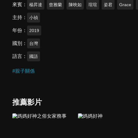
來賓
楊昇達
曾雅蘭
陳映如
瑄瑄
姿君
Grace
主持
小禎
年份
2019
國別
台灣
語言
國語
#
親子關係
推薦影片