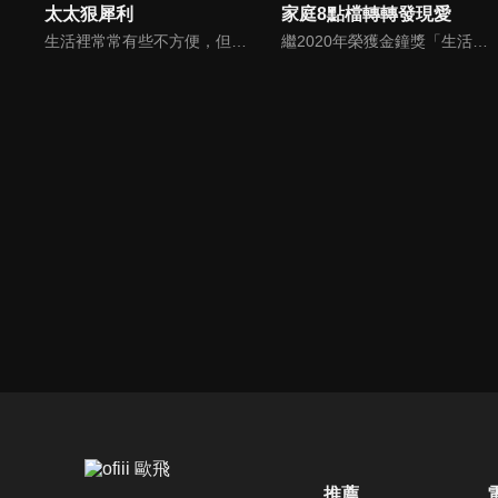
太太狠犀利
家庭8點檔轉轉發現愛
生活裡常常有些不方便，但其實只要有一些小創意，就會讓生活變得更有趣，就讓美食達人焦志方與生活玩家巴鈺帶領專家們，告訴大家最即時、最便利、最實用的解決之道！
繼2020年榮獲金鐘獎「生活風格節目主持人獎」，2021年再度入圍，從真理出發的家庭談話性節目，針對現代婚姻家庭議題讓您輕鬆掌握關注方向。
推薦