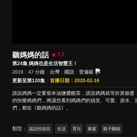
聽媽媽的話
7.7
第24集 媽媽也是生活智慧王！
2019
47 分鐘
台灣
國語
普遍級
更新至第120集
首播日期：2020-02-16
誰說媽媽一定要柴米油鹽醬醋茶，誰說媽媽就等於黃臉婆
的快樂媽媽們，將讓您看到媽媽們的搞笑、可愛、淚水、
們，都在《聽媽媽的話》。
類型
談話性節目
生活
育兒
家庭
親子關係