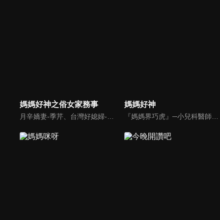
媽媽好神之俗女家務事
媽媽好神
月辛嬌妻-季芹、台灣好媳婦-佩甄，兩位世俗熟女 領軍各界菁英一起來探討你我關心的各種家務事。持續鎖定本節目就能夠讓你『俗女不出門，能知天下事』！
『媽媽界巧虎』─小兒科醫師黃瑽寧，『國民媽媽』─鍾欣凌，兩人領軍擁有十八般武藝的好神媽媽團，為全台媽媽們發聲，所有育兒新知，家庭秘辛，全家大小健康，都會在《媽媽好神》一一解惑！