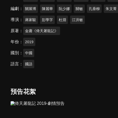
編劇
關展博
陳麗華
阮少娜
關敏
孔垂柳
朱文菁
導演
蔣家駿
彭學字
杜淵
江洪敏
原著
金庸《倚天屠龍記》
年份
2019
國別
中國
語言
國語
預告花絮