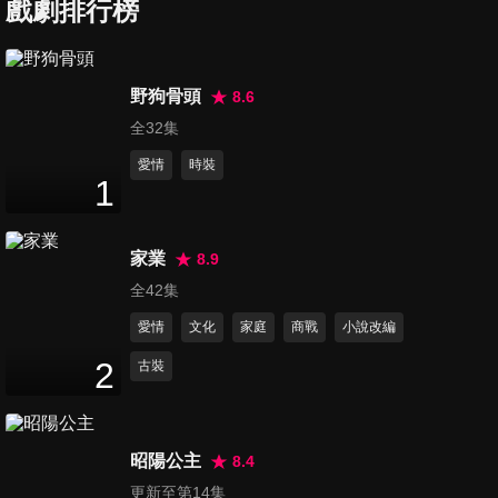
戲劇排行榜
第7集
野狗骨頭
8.6
47
分鐘
全32集
愛情
時裝
1
第8集
47
分鐘
家業
8.9
全42集
第9集
愛情
文化
家庭
商戰
小說改編
47
分鐘
2
古裝
第10集
47
分鐘
昭陽公主
8.4
更新至第14集