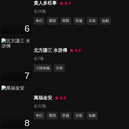
47
分鐘
貴人多旺事
8.4
全26集
奇幻
愛情
商戰
穿越
古裝
短劇
第16集
6
46
分鐘
北方謙三 水滸傳
8.6
第17集
47
分鐘
全7集
小說改編
古裝
7
第18集
46
分鐘
萬福金安
8.6
全32集
第19集
奇幻
愛情
穿越
古裝
短劇
47
分鐘
8