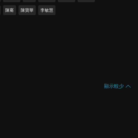
陳騫
陳寶華
李敏慧
顯示較少