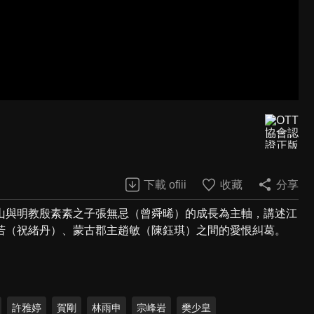
下載 ofiii
收藏
分享
山與明教殷素素之子張無忌（曾舜晞）的成長為主軸，講述江
若（祝緒丹）、蒙古郡主趙敏（陳鈺琪）之間的愛恨糾葛。
許雅婷
賀剛
林雨申
宗峰岩
樊少皇