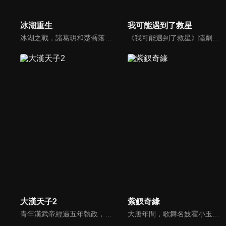
冰湖重生
我可能遇到了救星
冰湖之戰，諸葛玥和楚喬落入冰湖，楚喬被燕洵所救，得知諸葛玥已死，她尋機刺殺燕洵，為諸葛玥報仇。楚喬在卞唐幾次三番受到一位神秘男子的幫助，她有種似曾相識的感覺，不禁懷疑諸葛玥還活著。燕洵變本加厲，掀起四國紛亂。最終，楚喬能否平定天下並再與諸葛玥重聚？
《我可能遇到了救星》陸劇線上看。支援桃源村診所的兒科醫生葉時藍，誤認新任院長陸昭西是騙人錢財的藥酒販子，對他百般刁難，二人因此結下樑子。機緣巧合下葉時藍成了陸昭西的臨時助理，在一起解決困難的過程中，彼此心生好感，陷入愛情。
大漢天子2
紫釵奇緣
青年漢武帝經過五年執政，平息後宮勢力、抗拒外患入侵、粉碎政變陰謀，坐穩了皇帝寶座，正是開展雄才大略之時。能臣汲黯受到賞識，並引薦另一位奇才主父偃，漢武帝視其張固再世，委以重任。國力強盛使漢武帝屢屢北伐外族，只是規模巨大的戰爭使漢室逐漸捉襟見肘，諸侯勢力蠢蠢欲動。
大唐年間，歌舞名妓霍小玉、風流俠客納蘭東、書香才子李益和巾幗紅顏盧靖瀾為首的風騷人物，彼此錯綜複雜的命運與感情糾葛。一場指腹為婚的誤會，造成浪漫卻無果的錯點鴛鴦，他們在階級差異與強權壓迫中勇於追求真愛，在宮廷權謀與世俗現實的拉扯中身不由己地被推向命運的叉路...