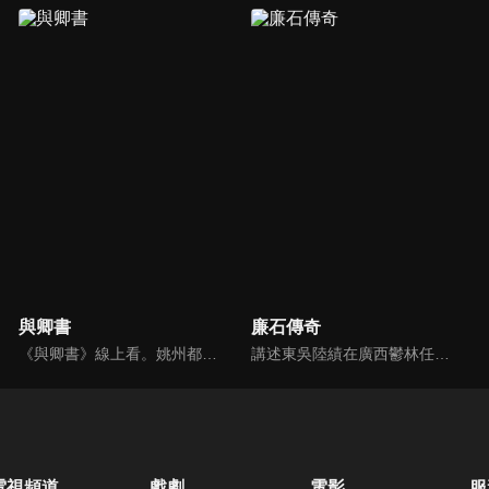
與卿書
廉石傳奇
《與卿書》線上看。姚州都督左經綸在上任途中誤入與世隔絕的村落—桃花塢，這裡有一個奇特的習俗，女子只有談過戀愛才算成年，左經綸突然出現在柳卿卿的「阿羅風」上任儀式，被族人認定為天意，強行留下左經綸在桃花塢……
講述東吳陸績在廣西鬱林任職期間，改革落後生產、提倡科教文化、為官剛直不阿、肅貪拒賄、兩袖清風、倡導廉政的故事。陸績的清廉自守，深得鬱林百姓的擁戴，當鬱林城大兵壓境的危急關頭，全城數萬百姓挺身而出，一場懸殊的奪城之戰，卻因為太守的一呼百應和百姓們的眾志成城而大獲全勝。
電視頻道
戲劇
電影
服