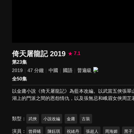
倚天屠龍記 2019
7.1
第23集
2019
47 分鐘
中國
國語
普遍級
全50集
以金庸小說《倚天屠龍記》為藍本改編。以武當五俠張翠
湖上的門派之間的恩怨情仇，以及張無忌和峨眉女俠周芷
類型
武俠
小說改編
金庸
古裝
演員
曾舜晞
陳鈺琪
祝緒丹
張超人
周海媚
黑子