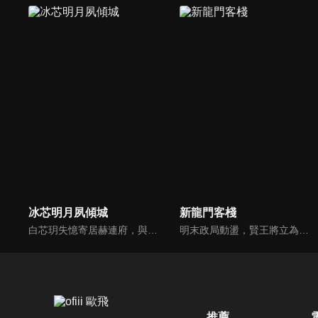
冰芯明月夙傾城
新龍門客棧
白芯玥失憶寄居赫連府，與赫連夙在查探身世的過程中糾纏不清，彼此間情愫暗生。然而，藍羽軍的謎團、玄璃珠的秘密、以及潛伏在暗處的千機閣，讓他們步步驚心。白芯玥曾經的青梅竹馬沈瀾熠，如今卻是隱藏黑暗勢力的操控者，在愛與仇恨間掙扎。赫連夙和白芯玥能否衝破重重阻礙，找回真相？
明末政局動盪，賢王將立為太子，引來敬王與東廠曹少欽暗中謀害。錦衣衛周淮安護送英王遇伏，逃亡途中攜小王爺求助俠女邱莫言，並逃至龍門島。女掌櫃金鑲玉傾心周淮安，三人情義糾葛。最終周力挫奸黨、昭雪忠冤，成就開海開市大業，功成隱退，金鑲玉守候不渝。
推薦