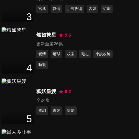
第11集
宮廷
愛情
小說改編
古裝
短劇
3
46
分鐘
燦如繁星
9.6
第12集
更新至第26集
47
分鐘
愛情
足球
校園
勵志
小說改編
4
時裝
第13集
46
分鐘
狐妖皇嫂
8.2
全24集
第14集
47
分鐘
奇幻
古裝
短劇
5
第15集