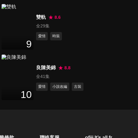
第20集
47
分鐘
雙軌
8.6
全29集
愛情
時裝
第21集
9
45
分鐘
良陳美錦
8.8
第22集
全41集
45
分鐘
愛情
小說改編
古裝
10
第23集
47
分鐘
第24集
務條款
聯絡客服
ofiii lt’s all free