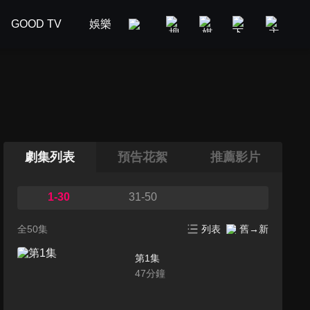
GOOD TV
娛樂
美食旅遊
新聞政論
汽車
劇集列表
預告花絮
推薦影片
1-30
31-50
全50集
列表
舊→新
第1集
47
分鐘