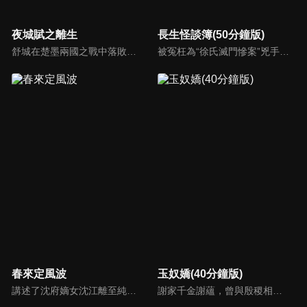
夜城賦之離生
長生怪談簿(50分鐘版)
舒城在楚墨兩國之戰中落敗，並成為了墨國五皇女莫茴的魂器。失去自我意識的舒城跟隨姐姐莫茹回到墨國，面對失而復得的妹妹，莫茹欣喜又憂慮。為了保護親人和國家她棄醫從戎，甚至為了保護莫茴不惜被砍掉一條手臂，然而這一切都阻擋不了局勢的動盪不安...
被冤枉為“徐氏滅門慘案”兇手的主人公在多年後深陷倖存者的複仇圈套，成功說服其共同對抗真兇，並找出真相的故事。整個故事發生在一個荒山客棧，眾人鬥智斗勇，一步步揭開每個人的秘密，還原案件本來面目。
春來定風波
玉奴嬌(40分鐘版)
講述了沈府嫡女沈江離至純至善，成婚夜被設計與二少主陸景明有夫妻之實，還遭陷害禁足祠堂。分娩遇難被救後兒子焱焱卻有頑疾，藥只有陸家有，沈江離為救子重回陸府。她打臉刁難者，揭開當年被陷害的陰謀，也解開與陸景明的誤會，焱焱則神助攻兩人破鏡重圓。
謝家千金謝蘊，曾與殷稷相識相愛，卻被誤會為背叛殷稷轉嫁齊王的始亂終棄之人。殷稷登上王位後，開啟了謝蘊地獄般的宮廷生活。謝蘊在與殷稷的愛恨糾葛中依然守住本心，兩人攜手粉碎了逆賊的陰謀。