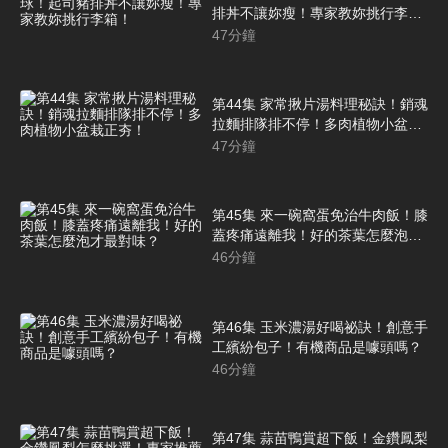
排丼不讓妳瘦！專家教妳挑行李
箱！
47
分鐘
第44集 家常揪片湯料理秘訣！銷魂
拉麵排隊排不停！多肉植物小盆栽
正夯！
47
分鐘
第45集 來一碗窩蛋免治牛肉飯！膝
蓋疼痛遠離我！好的茶葉怎麼泡才
最對味？
46
分鐘
第46集 玉米濃湯好喝祕訣！創意手
工繽紛包子！有機商品是噱頭嗎？
46
分鐘
第47集 蒜苗鴨賞超下飯！金鑽鳳梨