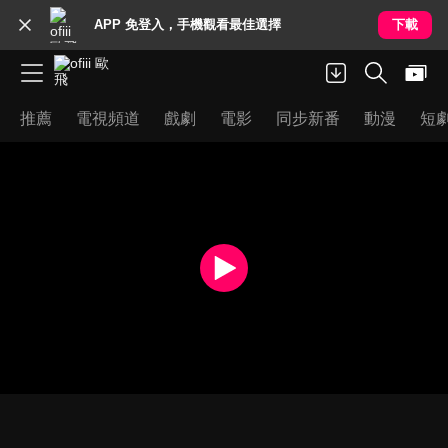
APP 免登入，手機觀看最佳選擇
下載
推薦
電視頻道
戲劇
電影
同步新番
動漫
短