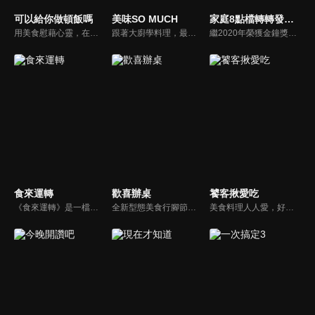
可以給你做頓飯嗎
美味SO MUCH
家庭8點檔轉轉發現愛
用美食慰藉心靈，在飯桌上這個中國人最傳統的聊天場域打開素人物件心門；潛移默化地引出社會熱點話題，打造一檔有趣、有用、有意義的人文類真人秀。
跟著大廚學料理，最強的料理小百科，美味SO MUCH！
繼2020年榮獲金鐘獎「生活風格節目主持人獎」，2021年再度入圍，從真理出發的家庭談話性節目，針對現代婚姻家庭議題讓您輕鬆掌握關注方向。
食來運轉
歡喜辦桌
饕客揪愛吃
《食來運轉》是一檔有關美食的節目。節目恪守貼近生活、生動有趣的創作目標，以介紹美食為主題的表現形式，達到「美食娛樂生活」的目的；以輕鬆詼諧、生鮮獨特的藝術形式，結交八方廚藝精英、挖掘美食秘門絕技。五湖四海，美味珍饈，探求美食新境界，為觀眾提供活色生香的視聽文化盛宴。
全新型態美食行腳節目，透過「歡喜冰箱」到各地蒐集愛心食材後，邀請鄉親朋友一起參與，傳達惜物愛物觀念，同時為各行各業勞動者煮食打氣，讓觀眾朋友們對於那些默默為台灣付出的人們，有更一層的認識及了解。
美食料理人人愛，好吃的東西就要與好朋友分享！3分鐘時間，帶您探索必吃好味道。