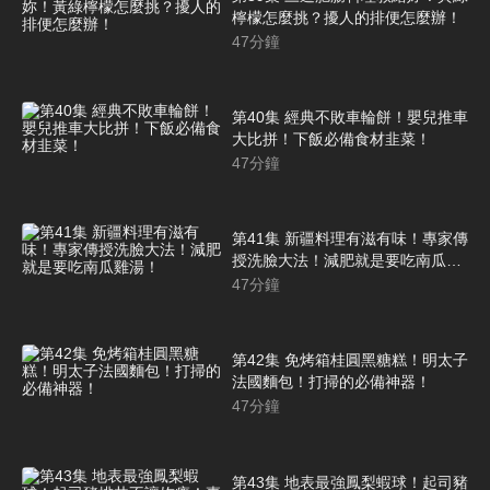
檸檬怎麼挑？擾人的排便怎麼辦！
47
分鐘
第40集 經典不敗車輪餅！嬰兒推車
大比拼！下飯必備食材韭菜！
47
分鐘
第41集 新疆料理有滋有味！專家傳
授洗臉大法！減肥就是要吃南瓜雞
湯！
47
分鐘
第42集 免烤箱桂圓黑糖糕！明太子
法國麵包！打掃的必備神器！
47
分鐘
第43集 地表最強鳳梨蝦球！起司豬