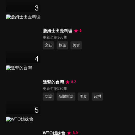
3
詹姆士出走料理
9
更新至第368集
烹飪
旅遊
美食
4
進擊的台灣
8.2
更新至第586集
訪談
新聞雜誌
美食
台灣
5
WTO姐妹會
8.9