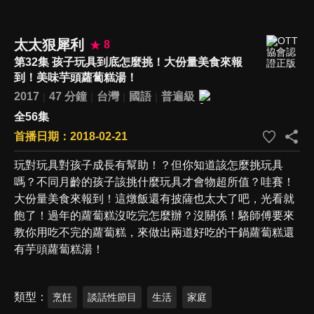
太太狠犀利
8
第32集 孩子玩具到底怎麼挑！大份量美食來報
到！美味芋頭蘿蔔糕湯！
2017
47 分鐘
台灣
國語
普遍級
全56集
首播日期：2018-02-21
玩對玩具對孩子成長有幫助！？但你知道該怎麼挑玩具
嗎？不同月齡的孩子該挑什麼玩具才會物超所值？哇賽！
大份量美食來報到！這燉飯還有披薩也太大了吧，光看就
飽了！過年的蘿蔔糕沒吃完怎麼辦？沒關係！駱師傅要來
教你用吃不完的蘿蔔糕，來做出兩道好吃的干鍋蘿蔔糕還
有芋頭蘿蔔糕湯！
類型
烹飪
談話性節目
生活
家庭