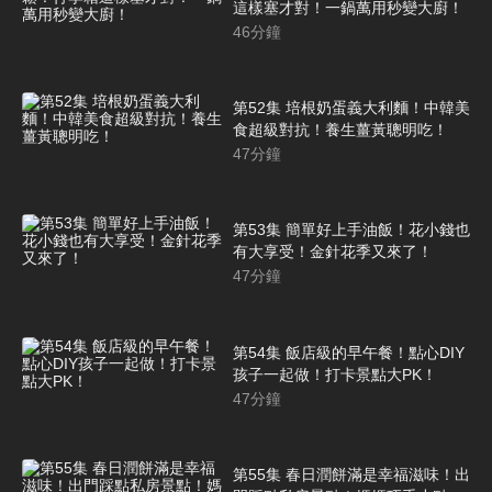
這樣塞才對！一鍋萬用秒變大廚！
46
分鐘
第52集 培根奶蛋義大利麵！中韓美
食超級對抗！養生薑黃聰明吃！
47
分鐘
第53集 簡單好上手油飯！花小錢也
有大享受！金針花季又來了！
47
分鐘
第54集 飯店級的早午餐！點心DIY
孩子一起做！打卡景點大PK！
47
分鐘
第55集 春日潤餅滿是幸福滋味！出