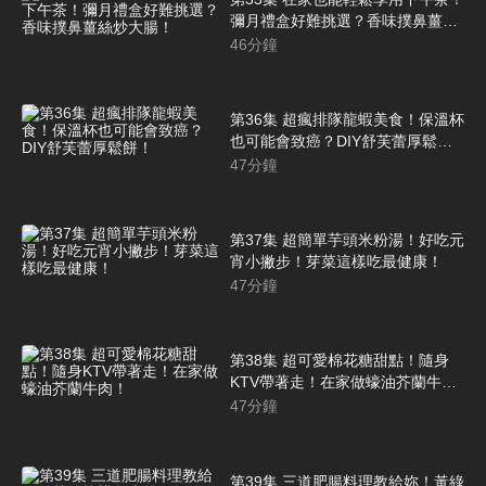
彌月禮盒好難挑選？香味撲鼻薑絲
炒大腸！
46
分鐘
第36集 超瘋排隊龍蝦美食！保溫杯
也可能會致癌？DIY舒芙蕾厚鬆
餅！
47
分鐘
第37集 超簡單芋頭米粉湯！好吃元
宵小撇步！芽菜這樣吃最健康！
47
分鐘
第38集 超可愛棉花糖甜點！隨身
KTV帶著走！在家做蠔油芥蘭牛
肉！
47
分鐘
第39集 三道肥腸料理教給妳！黃綠