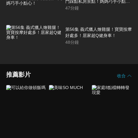
門踩點私房景點！媽媽巧手小點
心！
47
分鐘
第56集 義式獵人燴雞腿！寶寶按摩
好處多！居家超Q健身車！
48
分鐘
推薦影片
收合