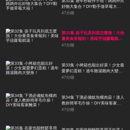
第31集 過年秒殺伴手禮！媽媽外出
好物大集合？DIY動手做草莓大
福！
47
分鐘
第32集 孩子玩具到底怎麼挑！大份
量美食來報到！美味芋頭蘿蔔糕
湯！
47
分鐘
第33集 小烤箱也能出好菜！少女最
愛夢幻蛋糕！過年雞湯雞肉大變
身！
47
分鐘
第34集 下酒必備魷魚螺肉蒜！達人
教妳簡單毛巾操！DIY美味客家醃
菜！
47
分鐘
第35集 在家也能輕鬆享用下午茶！