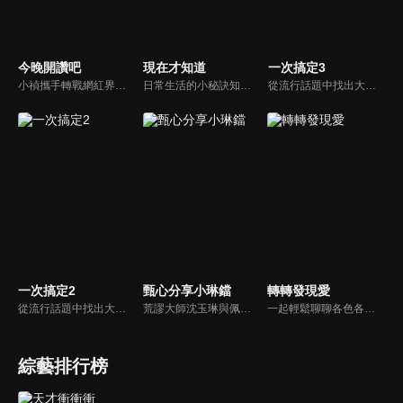
今晚開讚吧
現在才知道
一次搞定3
小禎攜手轉戰網紅界獲好評的羅時豐主持綜藝節目《今晚開讚吧》，節目嘗試創新互動式節目，帶動討論時事及創新的議題，打破傳統的談話模式，進而更貼近網路群眾。
日常生活的小秘訣知多少？由理財專家賴憲政、美麗人妻季芹，用貼近民心的實際案例、最新時事的話題來分析研討，讓你了解生活中的理財消費、民生、旅遊等問題。
從流行話題中找出大眾關心的、正在煩惱的問題，由台灣好媳婦佩甄與日本型男風田親身實驗，替觀眾解決生活的大小事，傳授生活密技讓你「一次搞定」！
一次搞定2
甄心分享小琳鐺
轉轉發現愛
從流行話題中找出大眾關心的、正在煩惱的問題，由台灣好媳婦佩甄與日本型男風田親身實驗，替觀眾解決生活的大小事，傳授生活密技讓你「一次搞定」！
荒謬大師沈玉琳與佩甄全新搭檔，兩人幽默十足、幽默風趣地為節目穿針引線，結合各領域的職場達人、專家、明星PK暢談最IN話題，在快速變化的時代給您滿滿含金量的生活好智慧！
一起輕鬆聊聊各色各樣的人生故事，一起發現愛！
綜藝排行榜