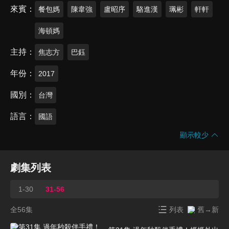
來賓
餐包媽
陳韋強
盧昭序
駱進漢
珮彬
軒軒
海頓媽
主持
焦志方
巴鈺
年份
2017
國別
台灣
語言
國語
顯示較少
劇集列表
1-30
31-56
全56集
列表
舊→新