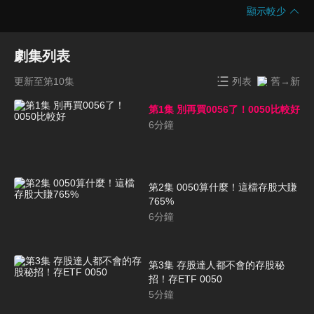
顯示較少
劇集列表
更新至第10集
列表
舊→新
第1集 別再買0056了！0050比較好
6
分鐘
第2集 0050算什麼！這檔存股大賺
765%
6
分鐘
第3集 存股達人都不會的存股秘
招！存ETF 0050
5
分鐘