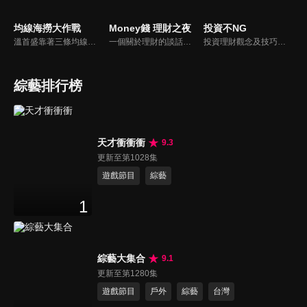
均線海撈大作戰
Money錢 理財之夜
投資不NG
溫首盛靠著三條均線獨創【黃綠紅海撈操作法】 抓出多空皆宜的標的！讓一般人都可以簡單投資學理財～
一個關於理財的談話性節目，每集會邀請在理財方面有鑽研的各界專業人士或名人來談理財投資，讓理財更貼近一般大眾，成為生活不可或缺的一部份。
投資理財觀念及技巧，將直接影響到你的投資報酬，但惱人專業財經知識不好懂，《投資不NG》將各項投資知識和方法，一步步化繁為簡，讓你可以輕鬆學習喔！
綜藝排行榜
天才衝衝衝
9.3
更新至第1028集
遊戲節目
綜藝
1
綜藝大集合
9.1
更新至第1280集
遊戲節目
戶外
綜藝
台灣