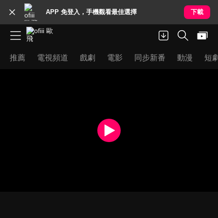
APP 免登入，手機觀看最佳選擇
下載
推薦
電視頻道
戲劇
電影
同步新番
動漫
短