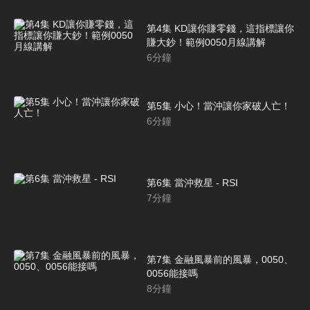
第4集 KD讓你賺零錢，這指標讓你
賺大鈔！範例0050月線講解
6
分鐘
第5集 小心！當沖讓你家破人亡！
6
分鐘
第6集 當沖救星 - RSI
7
分鐘
第7集 金融風暴前的風暴，0050、
0056能接嗎
8
分鐘