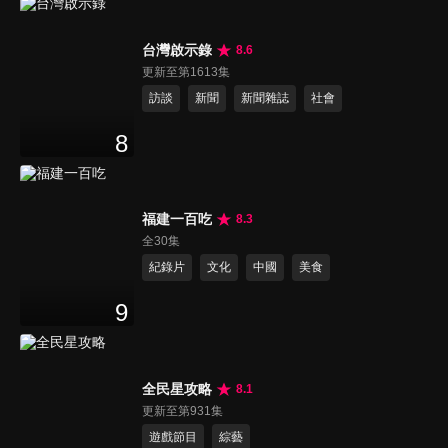
台灣啟示錄
8.6
更新至第1613集
訪談
新聞
新聞雜誌
社會
8
福建一百吃
8.3
全30集
紀錄片
文化
中國
美食
9
全民星攻略
8.1
更新至第931集
遊戲節目
綜藝