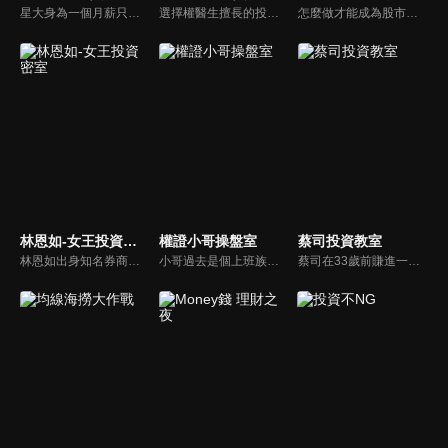
星大身為一個月薪只有四萬的小職員，投過投資， 每年就可以領到股利40萬！讓恩汎理財團隊教你利用逢低進場、波段存股， 透過領息、以息養息的投資操作達到資產快速成長的目的，同時建構屬於自己的高股息收益基金！
選擇權醫生擅長的投資工具-「選擇權」 或許你會覺得「選擇權好難，買權、賣權傻傻分不清楚，事實上選擇權只要懂方法，選擇權就能讓你創造被動收入，當個快樂的包租公！
怎麼做才能成為股市中的市場贏家？金湯尼特別錄製，要跟大家分享自己的十年交易之路！
林恩如-女王投資密室
權證小哥操盤室
蔡司投資教室
林恩如出身知名券商女交易員，挺過 2 次股市大崩盤後，頓悟了【簡單投資法】「不盯盤卻能獲利翻倍」的精隨，晉升千萬身家自由投資人！目前致力於投資理財教育，幫助投資人一起翻轉人生！
小哥過去是個上班族，沒有富爸爸，且不具商學背景，投資全程自學。善用籌碼，配合操作高槓桿的權證，在2008多頭牛市中，以10萬元進場滾出千萬元，成功翻轉自己的呆薪人生！
蔡司在33歲前賺進一棟房，擅長洞悉主力分點，找出高勝率的分點券商，再利用籌碼搭配技術分析，達到自己的獲利方程式！