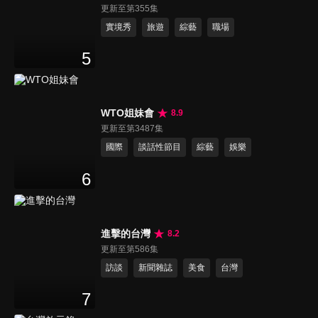
更新至第355集
實境秀
旅遊
綜藝
職場
5
WTO姐妹會
8.9
更新至第3487集
國際
談話性節目
綜藝
娛樂
6
進擊的台灣
8.2
更新至第586集
訪談
新聞雜誌
美食
台灣
7