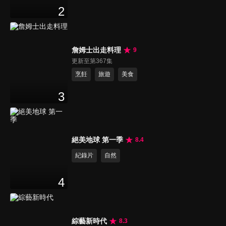
2
詹姆士出走料理
9
更新至第367集
烹飪
旅遊
美食
3
絕美地球 第一季
8.4
紀錄片
自然
4
綜藝新時代
8.3