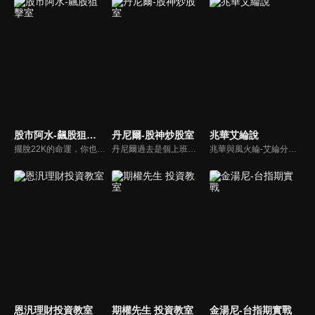
股市阿水-飆股狙擊室
丹尼爾-股神炒股室
兆華艾綸說
擺脫22K的命運，你也可以！股市阿水獨創「布林選股法」，32歲賺進3棟房！學會了，從此讓錢幫你賺錢，跟低薪生活說bye-bye~
丹尼爾過去是個上班族，曾誤信自稱操盤手的股市騙子賠光積蓄，之後有幸遇實力派大戶傳授 20 年操盤功力，27歲前成功滾出 8 桶金！現今已經財務自由...
兆華與風火綸-艾綸分析師，全新神組合。用輕鬆有趣口吻，聊專業理財投資，發揮1+1大於2效果，用輕鬆詼諧口吻，聊專業理財投資、產業追蹤、籌碼解讀，完整一小時，站在投資人身邊，一起邁向成功致富之路！
恩汎理財投資教室
期權先生 投資教室
金湯尼-台指期實戰