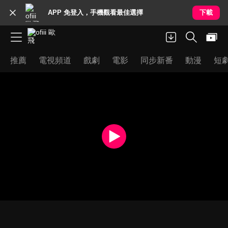
APP 免登入，手機觀看最佳選擇
下載
推薦
電視頻道
戲劇
電影
同步新番
動漫
短