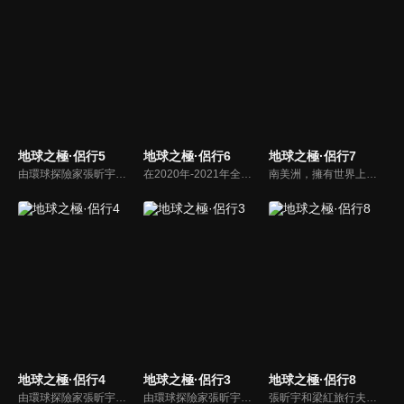
地球之極·侶行5
地球之極·侶行6
地球之極·侶行7
由環球探險家張昕宇、梁紅「侶行夫婦」攜手，前往最高、最寒冷、最炎熱、最神秘等「地球之極」，走遍地球極致之地，見證人類偉大生存。這一段極地之旅，用真實的鏡頭語言，去記錄和講述了極端環境下人類的生存故事，有的是故土難離，有的不停挑戰著生存極限，無一不閃爍著充滿智慧的生活之光。
在2020年-2021年全球疫情大背景下，侶行夫婦張昕宇梁紅跨越歐亞大陸，在俄羅斯及東歐各國，關照普通人生，發現點滴希望。在戰事隨時可能激化的烏克蘭東部、被戰爭摧殘30多年的阿塞拜疆納卡地區、大轟炸後依然飽受折磨的塞爾維亞，張昕宇梁紅記錄下人們，在戰爭中追尋光明的故事。
南美洲，擁有世界上最綿亙曲折的山脈、最寬廣兇險的雨林，多樣的地形孕育了豐富的生活方式，這一次，270和梁紅從巴拿馬出發，縱貫南美洲，走到世界盡頭，收集到了各種各樣打動人心的故事。
地球之極·侶行4
地球之極·侶行3
地球之極·侶行8
由環球探險家張昕宇、梁紅「侶行夫婦」攜手，前往最高、最寒冷、最炎熱、最神秘等「地球之極」，走遍地球極致之地，見證人類偉大生存。這一段極地之旅，用真實的鏡頭語言，去記錄和講述了極端環境下人類的生存故事，有的是故土難離，有的不停挑戰著生存極限，無一不閃爍著充滿智慧的生活之光。
由環球探險家張昕宇、梁紅「侶行夫婦」攜手，前往最高、最寒冷、最炎熱、最神秘等「地球之極」，走遍地球極致之地，見證人類偉大生存。這一段極地之旅，用真實的鏡頭語言，去記錄和講述了極端環境下人類的生存故事，有的是故土難離，有的不停挑戰著生存極限，無一不閃爍著充滿智慧的生活之光。
張昕宇和梁紅旅行夫妻檔從阿拉伯半島出發，跨越亞洲和非洲的分界線，最終到達北非的大西洋沿岸，一路收集到撒哈拉大沙漠裡，人們努力改造環境、創造文明的動人故事。