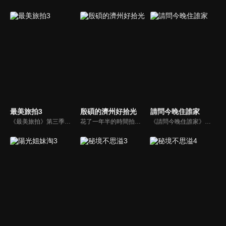
最美旅拍3
殷碩的濟州好拾光
請問今晚住誰家
《最美旅拍》第三季節目在第一、二季基礎上做了內容升級。藝人與福建當地理想生活家將有更深入的聯繫和互動，二者在共處中完成理想生活的講述。同時，兩位藝人將在本季節目中自制10期遊玩攻略，攻略更具實用性、可複製性，觀眾們可參照這些旅遊攻略，自助遊玩福建多地。
花了一年半的時間拍攝熱門電視劇《Penthouse》後，殷碩終於開始了濟州島的「休養之旅」。 正如你所預料的，新的旅行並沒有按照他的計劃進行。 這位自稱「旅行達人」的他怎麼了？企劃讓露營愛好者朴殷碩在濟州島野營一個月，展開各式各樣上山下海的挑戰。
《請問今晚住誰家》是真人打工旅遊實境節目，由「型男打工團」帶領各位遠離都市塵囂，探訪最療癒的鄉間！進行打工換餐、換宿的體驗。