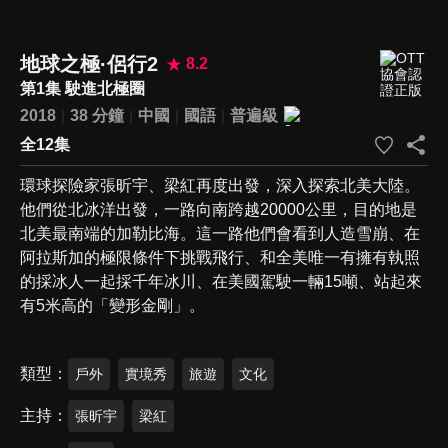
地球之極·侶行2
8.2
第1集 駛進北極圈
2018
38 分鐘
中國
國語
普遍級
全12集
環球探險家張昕宇、梁紅再度出發，深入探索北美大陸。
他們從北冰洋出發，一路向南跨越20000公里，目的地是
北美最南端的加勒比海。這一路他們會看到人造雪崩、在
阿拉斯加的極限條件下挑戰飛行、和全美唯一有擁有執照
的採冰人一起採千年冰川、在美國駕駛一輛15噸、站起來
有5米高的「變形金剛」。
類型
戶外
實境秀
旅遊
文化
主持
張昕宇
梁紅