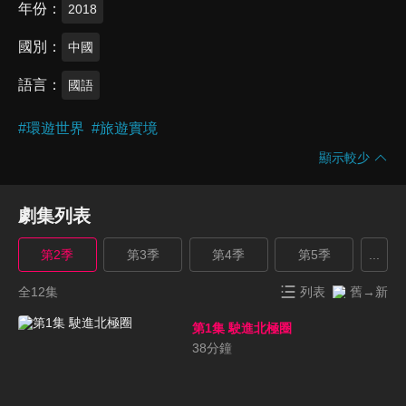
年份
2018
國別
中國
語言
國語
#
環遊世界
#
旅遊實境
顯示較少
劇集列表
第2季
第3季
第4季
第5季
...
全12集
列表
舊→新
第1集 駛進北極圈
38
分鐘