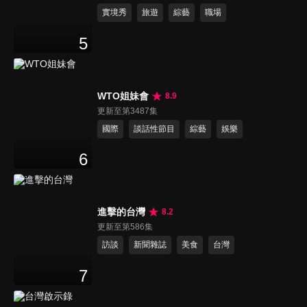
實境秀
旅遊
綜藝
職場
5
WTO姐妹會
8.9
更新至第3487集
國際
談話性節目
綜藝
娛樂
6
進擊的台灣
8.2
更新至第586集
訪談
新聞雜誌
美食
台灣
7