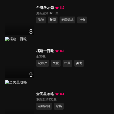
台灣啟示錄
8.6
更新至第1613集
訪談
新聞
新聞雜誌
社會
8
福建一百吃
8.3
全30集
紀錄片
文化
中國
美食
9
全民星攻略
8.1
更新至第931集
遊戲節目
綜藝