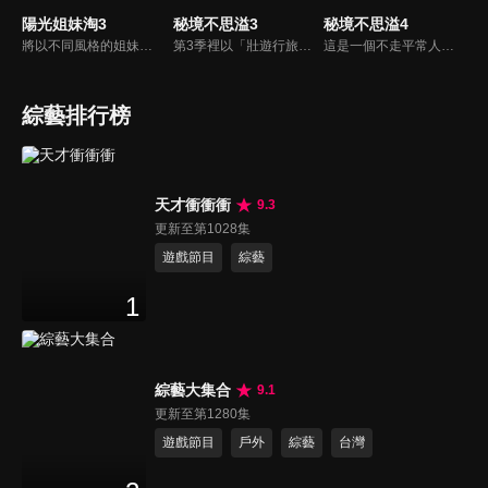
陽光姐妹淘3
秘境不思溢3
秘境不思溢4
將以不同風格的姐妹淘之旅，展現原生態小眾島嶼風貌，呈現時尚微度假；主持人沈凌繼續化身暖心管家，為明星嘉賓陳妍希、楊千嬅、張雨綺、景甜、周筆暢、吳宣儀貼心護航，共同度過24小時的甜蜜時光。
第3季裡以「壯遊行旅」的概念，帶大家進探絕美秘境，為大家盤點畢生不可錯過的世紀景觀，走遍異地美景，感受大地造物之奇，讓我們跟著廖科溢浪跡天涯，感受世遺的風光。一步一腳印丈量每一寸土地，親身感受自然的地質奇觀加上鬼斧神工的建築之美，發現特殊人文地域，感受異度世界，時間瞬間凝結之美。
這是一個不走平常人容易走的路，不爬輕易攻頂的山，專攻專業級背包客路線的旅遊節目。這季我們將走訪終極秘境－瑞士，看阿爾卑斯山最富盛名的少女峰及馬特洪峰的奇幻美景。接著走訪蕞爾小國列支敦士登，之後來到奧地利拜訪莫扎特的故鄉薩爾斯堡和音樂之都維也納，徜徉在藍色多瑙河的圓舞曲中。
綜藝排行榜
天才衝衝衝
9.3
更新至第1028集
遊戲節目
綜藝
1
綜藝大集合
9.1
更新至第1280集
遊戲節目
戶外
綜藝
台灣