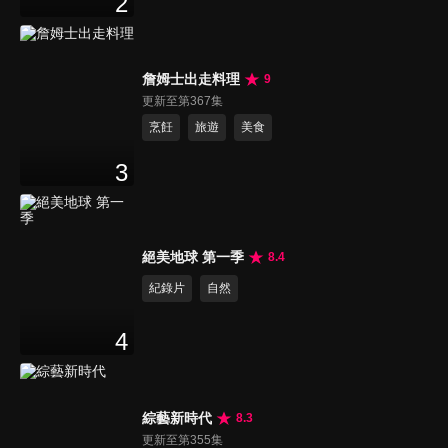
2
詹姆士出走料理
9
更新至第367集
烹飪
旅遊
美食
3
絕美地球 第一季
8.4
紀錄片
自然
4
綜藝新時代
8.3
更新至第355集