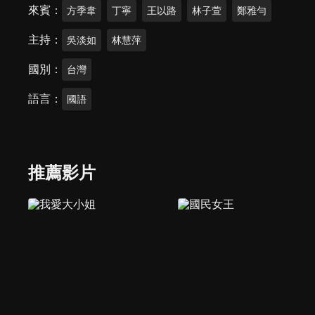
來賓
方季韋
丁寧
王以路
林子萱
鄭雅勻
主持
吳淡如
林慧萍
國別
台灣
語言
國語
推薦影片