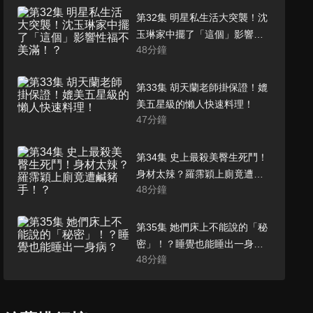
第32集 明星私生活大突襲！沈
玉琳家中擺了「這個」影響性
48
分鐘
福不美滿！？
第33集 胡天蘭老師掛保證！媲
美五星級的懶人快速料理！
47
分鐘
第34集 史上最殺美臀生死鬥！
身材太辣？羅霈穎上廁竟遭鹹
48
分鐘
豬手！？
第35集 她們床上不能說的「秘
密」！？睡覺也能睡出一身
48
分鐘
病？
第36集 驚！蘿莉塔看到帥哥就