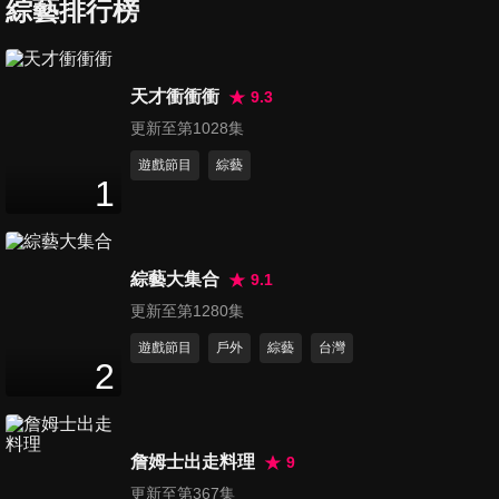
凍不了？演藝圈女星糗態全都
綜藝排行榜
47
分鐘
錄！
第37集 有「痣」者事竟成？一
天才衝衝衝
9.3
顆痣能決定命運！？
更新至第1028集
48
分鐘
遊戲節目
綜藝
1
第38集 掏錢掏得心甘情願？叫
賣達人的神奇話術讓小甜甜理
48
分鐘
智線斷裂！？
綜藝大集合
9.1
第39集 四季皆宜省錢穿搭法！
更新至第1280集
林葉亭：加1件讓你穿12個月！
遊戲節目
戶外
綜藝
台灣
47
分鐘
2
第40集 踢爆！醫師不能說的黑
心秘密！擠痘痘竟會導致皮膚
詹姆士出走料理
9
48
分鐘
壞死！？？
更新至第367集