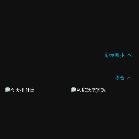
顯示較少
收合