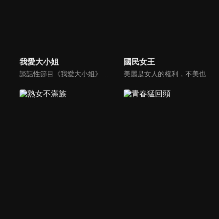
我愛大小姐
國民女王
談話性節目《我愛大小姐》是由吳淡如、林慧萍主持的一檔談話性節目，講訴女人間的那些事。
美麗是女人的權利，不美也很難！變美不再是夢想，女王們讓我們成為最懂你的人！主持人曾國城帶領美人圈達人還有億萬美妝部落客們齊聚一堂，讓妳輕鬆變美麗！