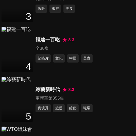
第41集 脾氣好不好？一試就知
烹飪
旅遊
美食
3
道？郭人豪惹得羅霈穎崩潰拒
48
分鐘
錄！？
第42集 命理師不願透露的真
福建一百吃
8.3
相！？ 專家揭露喝符水只有一
全30集
47
分鐘
個「功效」！？
紀錄片
文化
中國
美食
4
第43集 100%真實事件簿 ！？
移植眼角膜竟意外找出性侵兇
48
分鐘
手？
綜藝新時代
8.3
更新至第355集
第44集 老師的神奇易容術！教
你不用修圖就能擁有幸福好氣
實境秀
旅遊
綜藝
職場
5
48
分鐘
色！？
第45集 心理學家從內衣款式能