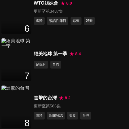
看出個性？雞排妹的「收藏」
WTO姐妹會
8.9
48
分鐘
是男人最愛？
更新至第3487集
國際
談話性節目
綜藝
娛樂
第46集 演藝圈的潛規則？八點
6
檔女星為當女主角用「這招」
47
分鐘
鞏固地位！？
第47集 太迷信遭騙財騙色！台
絕美地球 第一季
8.4
信徒竟和法師雙修七年？
紀錄片
自然
48
分鐘
7
第48集 隱身夜市的冬令進補美
味料理!
47
分鐘
進擊的台灣
8.2
更新至第586集
第49集 愛美小心付出代價！
訪談
新聞雜誌
美食
台灣
Mei使用超強效卸妝竟讓皮膚灼
8
47
分鐘
傷留疤！？