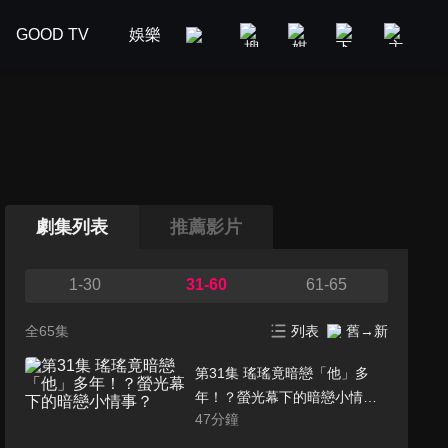
GOOD TV
娛樂
美食旅遊
新聞政論
汽車
劇集列表
推薦影片
1-30
31-60
61-65
全65集
列表
舊→新
第31集 瑤瑤竟暗戀「他」多
年！？螢光幕下的暗戀小情
47
分鐘
事？