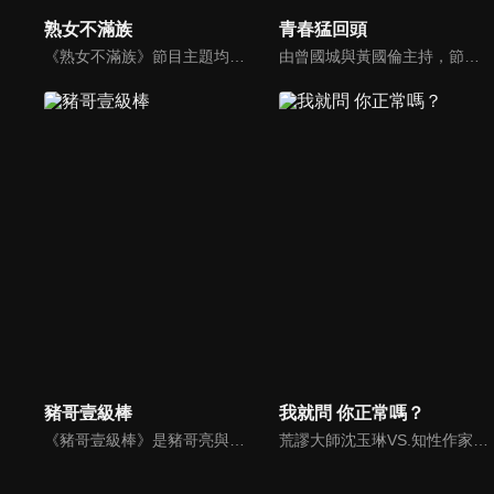
熟女不滿族
青春猛回頭
《熟女不滿族》節目主題均有關25-49歲的未婚女性，這些熟女們漂亮卻擔心嫁不出去，獨立卻希望有人疼，最怕寂寞，只能用工作填滿時間，她們是最矛盾最不滿足的一群人。
由曾國城與黃國倫主持，節目中邀請20位20歲以下青少年組成青春團，另一邊則為年紀相較成熟的藝人來賓為不老團，每集分別就一件青少年必定遇見的事件討論，看兩個不同年代的人們，所擁有的不同看法與立場。帶領讓觀眾一起回到那些年的青春歲月！
豬哥壹級棒
我就問 你正常嗎？
《豬哥壹級棒》是豬哥亮與苗可麗主持的大型綜藝節目，看秀場天王豬哥亮獨特的豬式詼諧，增添了真性情、真感動，來賓分享自身感人故事，節目笑中帶淚猶如一場真情三溫暖。
荒謬大師沈玉琳VS.知性作家​​于美人，首次聯手主持！雙方展現犀利又幽默的獨特主持風格引爆辛辣話題！