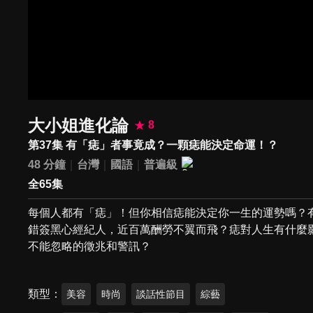
大小姐進化論
8
第37集 有「痣」者事竟成？一顆痣能決定命運！？
48 分鐘
台灣
國語
普遍級
全65集
每個人都有「痣」！但你相信痣能決定你一生的運勢嗎？
錯簽黑心經紀人，近百萬酬勞不翼而飛？痣對人生有什麼
不能忽略的徵兆和警訊？
類型
美容
時尚
談話性節目
綜藝