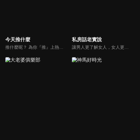
今天推什麼
私房話老實說
推什麼呢？ 為你『推』上熱騰騰第一手消息！時下最新、最夯！吃喝玩樂食衣住行藝文活動，哪邊流行哪邊去！好物推薦真心不騙！跟著《今天推什麼》走在潮流最前線！
讓男人更了解女人，女人更了解自己 ，揭密女性私房話，讓療癒專家教你更愛自己！由于美人和納豆攜手主持，更多你想知道的女性私密話題都在《私房話老實說》。