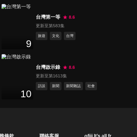
第50集 現代文明病讓免疫力變
台灣第一等
差？小甜甜嚴重便秘竟可能導
8.6
48
分鐘
致「疾病」！？
更新至第583集
旅遊
文化
台灣
第51集 上億國寶級古物獨家大
9
公開！沈玉琳的收藏品把錄影
47
分鐘
現場搞得像神壇？
台灣啟示錄
8.6
第52集 美麗的代價？肉毒桿菌
更新至第1613集
不夠看？韓國為了回春竟食用
47
分鐘
「驚悚膠囊」！？
訪談
新聞
新聞雜誌
社會
10
第53集 老饕看過來！五分鐘輕
鬆上菜！？胡天蘭也推：吃不
47
分鐘
胖的豬腳！
第54集 買瘋不是一場空？李明
務條款
聯絡客服
ofiii lt’s all free