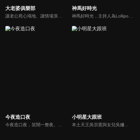
大老婆俱樂部
神馬好時光
讓老公死心塌地、讓情場浪子甘心變成溫馴乖貓的女人們究竟有什麼驚人法寶？犀利又不失詼諧的訪談功力，加上爆炸性的辛辣話題，是您絕對不能錯過的節目。狄鶯、屈中恆聯手主持談話新節目《大老婆俱樂部》，辣媽狄鶯加上好好先生屈中恆，規劃每集都會邀請名人夫婦來討論現代婚姻的問題。
神馬好時光，主持人為Lollipop-F的小煜、威廉以及蝴蝶姐姐。節目主打網路人氣正妹，每個神馬正妹各具特色和才藝，都會在節目中演出；節目除了會為觀眾介紹新奇的事物外，也會不定期介紹從未在電視上曝光的正妹，另外也將安排大牌藝人和神馬正妹即興演出，考驗她們的反應能力。
今夜造口夜
小明星大跟班
今夜造口夜，笑鬧一整夜。以網路自製嘲諷節目走紅、在網路擁有廣大支持群眾和影響力的主播「視網膜」，藉此一揉合綜藝與喜劇之談話性節目，帶觀眾以輕鬆之方式，瞭解時下最熱門、最能引起共鳴的社會議題、現象和人物。 多元的切入角度、最輕鬆易懂的議題剖析、言論尺度不設限！
本土天王吳宗憲與女兒吳姍儒（Sandy）搭檔主持，每集邀請來賓暢談演藝圈大小事，父女檔聯手笑果十足，老梗搭上新世代，最新組合強勢登場！