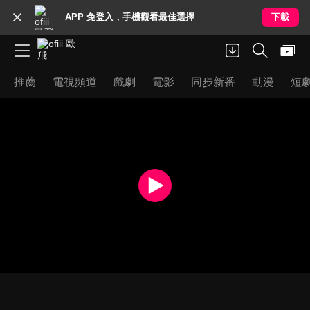
APP 免登入，手機觀看最佳選擇
下載
推薦
電視頻道
戲劇
電影
同步新番
動漫
短