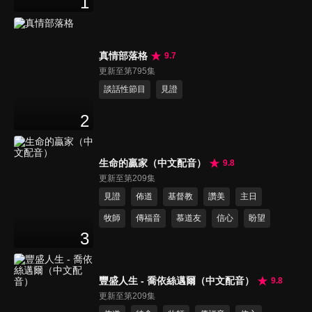
1
真情部落格
9.7
更新至第795集
談話性節目
見證
2
生命的贏家（中文配音）
9.8
更新至第209集
見證
佈道
基督教
讚美
主日
牧師
傳福音
慕道友
信心
盼望
3
豐盛人生 - 喬依絲邁爾（中文配音）
9.8
更新至第209集