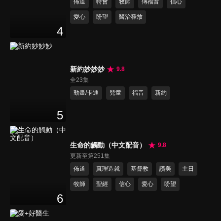
佈道
特會
牧師
傳福音
信心
愛心
盼望
醫治釋放
4
新約妙妙妙
9.8
全23集
動畫/卡通
兒童
福音
新約
5
生命的觸動（中文配音）
9.8
更新至第251集
佈道
真理造就
基督教
讚美
主日
牧師
聖經
信心
愛心
盼望
6