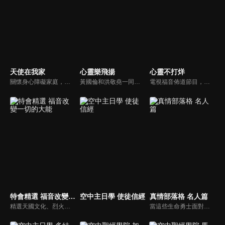
天使在我家
心靈樂飛揚
心靈不打烊
關懷身心障礙家庭，讓社會民眾對於基督教公益社福團體能有更多的認識。
黃國倫和洪敬堯一同至心靈樂飛揚分享流行音樂和詩歌的不同處，兩人在節目中更分享影響他們或深具意義的歌曲，節目中演唱了我願意、每天愛你多一些、眼淚、愛是最美的事情、不住感謝不停讚美、愛常常喜樂等動人好聽的歌曲。
電視福音佈道節目，由前主播何戎主持，有別於以往的節目風格，將繼續提供最具平安與感動的心靈音樂饗宴。
特會精選 福音改變一切的大能
空中主日學 使徒信經
真情部落格 名人篇
精選天國文化、烈火特會、超自然大能與使徒性教會等特會，幫助我們更加明白神的心意，好讓我們的生命能走在神的道路上進入命定。
當這些生命勇士面對自己生命中的難題時，選擇靠著信靠耶穌來勇敢勝過，這些可愛的基督徒們，願意把自己生命裡最黑暗軟弱的一面和大家分享，為的就是將來自天上那最美好的福分帶給人們，每一個有血有淚的生命見證，都是最震撼人心的蛻變，最深刻的真實。