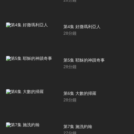
28
分鐘
第4集 好撒瑪利亞人
28
分鐘
第5集 耶穌的神蹟奇事
28
分鐘
第6集 大數的掃羅
28
分鐘
第7集 施洗約翰
27
分鐘