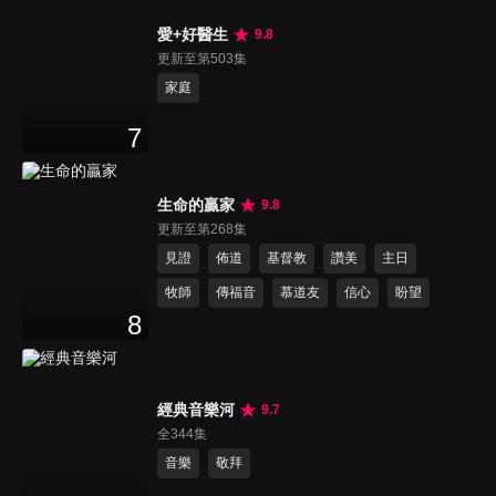
愛+好醫生
9.8
更新至第503集
家庭
7
生命的贏家
9.8
更新至第268集
見證
佈道
基督教
讚美
主日
牧師
傳福音
慕道友
信心
盼望
8
經典音樂河
9.7
全344集
音樂
敬拜