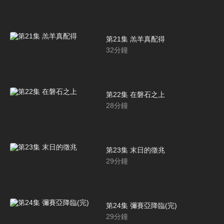
第21集 羔羊真配得
32
分鐘
第22集 在磐石之上
28
分鐘
第23集 末日的徵兆
29
分鐘
第24集 彌賽亞降臨(完)
29
分鐘