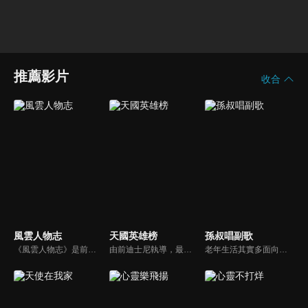
推薦影片
收合
風雲人物志
天國英雄榜
孫叔唱副歌
《風雲人物志》是前迪士尼導演執導的名人故事系列，讓孩子從世界名人身上學會堅持夢想、永不放棄。透過每一集完整介紹，不但可以幫助小朋友看見這些名人在各領域如何奉獻一生、造福人群，還能激勵他們效法美好的品德，進一步啟發他們對傳記文學的閱讀興趣。
由前迪士尼執導，最新最優質的福音動畫。舊約的人物、故事多而複雜該如何帶領孩子認識？透過精采有趣的動畫卡通，讓孩子能夠在淺移默化中輕鬆學習。
老年生活其實多面向，但一般人總是把焦點放在疾病或經濟狀況，卻忽略了心靈也很需要餵養。『生命如時序，四季皆可展其美』。就讓孫越，孫叔叔與您分享生活中的盼望，用生命活出耶穌的見證。