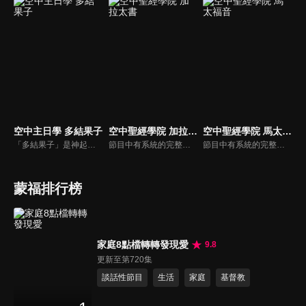
空中主日學 多結果子
空中聖經學院 加拉太書
空中聖經學院 馬太福音
「多結果子」是神起初創造人的時候，就賦予我們的命定。在約翰福音15:16「不是你們揀選了我，是我揀選了你們，並且分派你們去結果子…」所以我們應該活出多結果子的生命，使我們所結出的果子可以長存，甚至這些果子是可以祝福人的。
節目中有系統的完整講解聖經真理，邀請受過解經講道訓練的老師，按著正意分解真理的道，帶領弟兄姊妹更深的了解聖經的浩瀚與偉大
節目中有系統的完整講解聖經真理，邀請受過解經講道訓練的老師，按著正意分解真理的道，帶領弟兄姊妹更深的了解聖經的浩瀚與偉大
蒙福排行榜
家庭8點檔轉轉發現愛
9.8
更新至第720集
談話性節目
生活
家庭
基督教