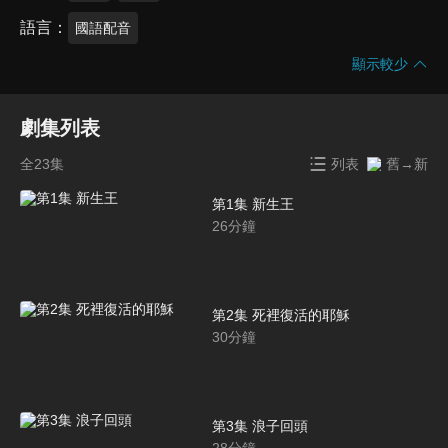
語言
國語配音
顯示較少
劇集列表
全23集
列表
舊→新
第1集 新生王
26
分鐘
第2集 死裡復活的耶穌
30
分鐘
第3集 浪子回頭