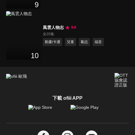
9
風雲人物志
9.8
全20集
動畫/卡通
兒童
勵志
福音
10
下載 ofiii APP