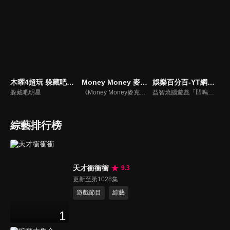
木曜4超玩 躲藏吧明星
Money Money 麥克瘋
娛樂百分百-YT網路版
躲藏吧明星
《Money Money麥克瘋》節目強調不比音準、不比音色，也不比外型、外貌、氣質、長相等如何，只強調只要歌詞記得牢，就可以參加比賽。
益智燒腦遊戲「凹嗚狼人殺」激發你的邏輯推理能力，偶像巨星雲集，全球娛樂資訊，一手掌握不脫節！2025全新升級改版，盡在《娛樂百分百-YT網路版》！
綜藝排行榜
天才衝衝衝
9.3
更新至第1028集
遊戲節目
綜藝
1