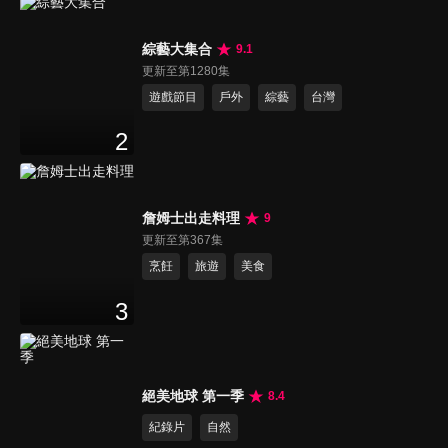
綜藝大集合
9.1
更新至第1280集
遊戲節目
戶外
綜藝
台灣
2
詹姆士出走料理
9
更新至第367集
烹飪
旅遊
美食
3
絕美地球 第一季
8.4
紀錄片
自然