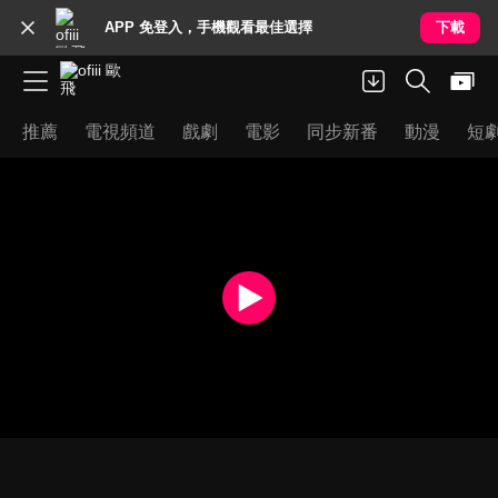
APP 免登入，手機觀看最佳選擇
下載
推薦
電視頻道
戲劇
電影
同步新番
動漫
短