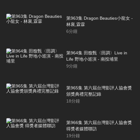
第963集 Dragon Beauties小龍女 -
林襄,霖霖
6
分鐘
第964集 田馥甄〈田調〉Live in
Life 野地小巡演 - 南投埔里
9
分鐘
第965集 第六屆台灣影評人協會獎
頒獎典禮完整記錄
18
分鐘
第966集 第六屆台灣影評人協會獎
得獎者媒體聯訪
19
分鐘