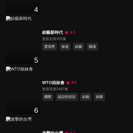
4
綜藝新時代
8.3
更新至第355集
實境秀
旅遊
綜藝
職場
5
WTO姐妹會
8.9
更新至第3487集
國際
談話性節目
綜藝
娛樂
6
進擊的台灣
8.2