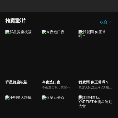
推薦影片
收合
群星賀歲祝福
今夜造口夜
我就問 你正常嗎？
今夜造口夜，笑鬧一整夜。以網路自製嘲諷節目走紅、在網路擁有廣大支持群眾和影響力的主播「視網膜」，藉此一揉合綜藝與喜劇之談話性節目，帶觀眾以輕鬆之方式，瞭解時下最熱門、最能引起共鳴的社會議題、現象和人物。 多元的切入角度、最輕鬆易懂的議題剖析、言論尺度不設限！
荒謬大師沈玉琳VS.知性作家​​于美人，首次聯手主持！雙方展現犀利又幽默的獨特主持風格引爆辛辣話題！