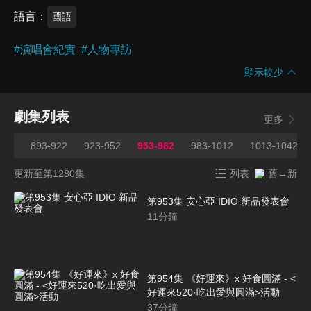
語言
國語
#
演唱會紀實
#
人物專訪
顯示較少
劇集列表
更多
892
893-922
923-952
953-982
983-1012
1013-1042
更新至第1280集
列表
舊→新
第953集 安心亞 IDIO 新品發表會
11
分鐘
第954集 《好運來》x 好食圓滿 - <
好運來520·吃出愛與圓滿>活動
37
分鐘