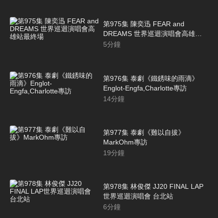
第975集 陳奕迅 FEAR and
DREAMS 世界巡迴演唱會高雄站
最終場
5
分鐘
第976集 泰劇《鐵銹味的雨滴》
Englot-Engfa,Charlotte專訪
14
分鐘
第977集 泰劇《難以自拔》
MarkOhm專訪
19
分鐘
第978集 林俊傑 JJ20 FINAL LAP
世界巡迴演唱會 台北站
6
分鐘