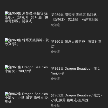
第959集 周楚濋,張榕容,徐詣帆 -
《誤殺3》 第16屆「兩岸電影展」
開幕式
9
分鐘
第960集 韓系天籟男神 - 黃致列專
訪
6
分鐘
第961集 Dragon Beauties小龍女 -
Yuri,菲菲
6
分鐘
第962集 Dragon Beauties小龍女 -
小映,佩霓,賴可,心璇,馬妹
8
分鐘