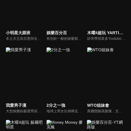
小明星大跟班
娛樂百分百
木曜4超玩 YARTIST全明星運動大會
本土天王吳宗憲與女兒吳姍儒（Sandy）搭檔主持，每集邀請來賓暢談演藝圈大小事，父女檔聯手笑果十足，老梗搭上新世代，最新組合強勢登場！
有別於一般的娛樂新聞播報，透過遊戲、粉絲互動認識大明星們的真性情，歌唱單元讓你享受歌手們天籟般的歌聲，各式專題報導是為最佳懶人包，掌握最新娛樂動態，求新求變的節目單元刺激你的感官、滿足你的視覺，帶給你滿滿的歡笑，洗去整日的疲憊！
邰哥帶領眾多Youtuber舉辦運動會，全部人都動起來！木曜4超玩傾盡全力全新大型力作，集結YARTIST一同揮灑汗水爭取榮譽！
我愛男子漢
2分之一強
WTO姐妹會
大型娛樂綜藝選秀節目《我愛男子漢》強勢登場！打造全新華語男子團體！各個參賽者無不卯足全力，使出看家本領只為登上夢想殿堂！為了擄獲評審芳心，哪些參賽者會使出意想不到的絕招呢？獨家精彩內容搶先看，想知道有什麼大來賓大駕光臨？想知道有那些爆笑互動內容？
地球上男女比例將近一比一，也就是有二分之一的女人。我們認為新世代的女人不論在能力、經濟、教育、工作上都不輸男人，這些獨立自主的女人早已撐起半邊天，她們有自己的價值觀和感情觀，我們稱她們是『二分之一強』。
異國戀曲我最懂，文化衝擊大不同！到底新住民怎麼看台灣？讓我們與主持人和來自世界各地的外國朋友，一起聊聊不同國家文化差異、衝擊、風俗、語言學習經驗、婚姻生活等。