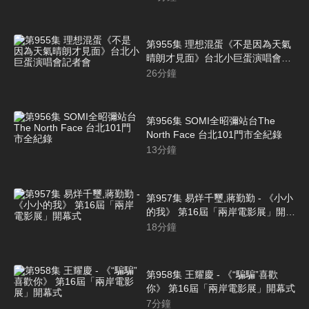
第955集 理想混蛋《不是因為天氣
晴朗才見面》台北小巨蛋演唱會記
者會
26
分鐘
第956集 SOMI全昭彌站台The
North Face 台北101門市全紀錄
13
分鐘
第957集 易烊千璽,蔣勤勤 - 《小小
的我》 第16屆「兩岸電影展」開幕
式
18
分鐘
第958集 王耀慶 - 《“騙騙”喜歡
你》 第16屆「兩岸電影展」開幕式
7
分鐘