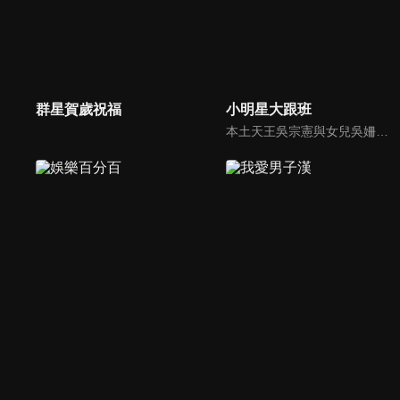
群星賀歲祝福
小明星大跟班
本土天王吳宗憲與女兒吳姍儒（Sandy）搭檔主持，每集邀請來賓暢談演藝圈大小事，父女檔聯手笑果十足，老梗搭上新世代，最新組合強勢登場！