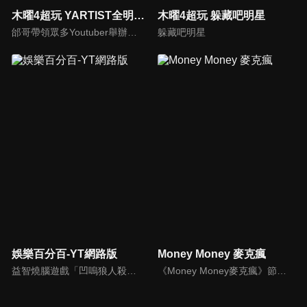
木曜4超玩 YARTIST全明星運動大會
木曜4超玩 躲藏吧明星
邰哥帶領眾多Youtuber舉辦運動會，全部人都動起來！木曜4超玩傾盡全力全新大型力作，集結YARTIST一同揮灑汗水爭取榮譽！
躲藏吧明星
娛樂百分百-YT網路版
Money Money 麥克瘋
益智燒腦遊戲「凹嗚狼人殺」激發你的邏輯推理能力，偶像巨星雲集，全球娛樂資訊，一手掌握不脫節！2025全新升級改版，盡在《娛樂百分百-YT網路版》！
《Money Money麥克瘋》節目強調不比音準、不比音色，也不比外型、外貌、氣質、長相等如何，只強調只要歌詞記得牢，就可以參加比賽。