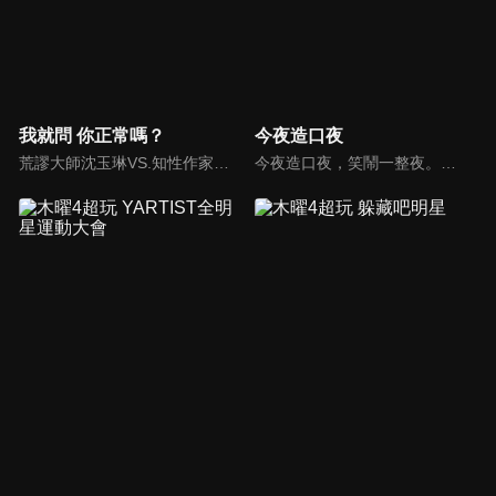
我就問 你正常嗎？
今夜造口夜
荒謬大師沈玉琳VS.知性作家​​于美人，首次聯手主持！雙方展現犀利又幽默的獨特主持風格引爆辛辣話題！
今夜造口夜，笑鬧一整夜。以網路自製嘲諷節目走紅、在網路擁有廣大支持群眾和影響力的主播「視網膜」，藉此一揉合綜藝與喜劇之談話性節目，帶觀眾以輕鬆之方式，瞭解時下最熱門、最能引起共鳴的社會議題、現象和人物。 多元的切入角度、最輕鬆易懂的議題剖析、言論尺度不設限！