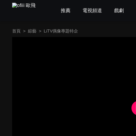
推薦
電視頻道
戲劇
首頁
>
綜藝
>
LiTV偶像專題特企