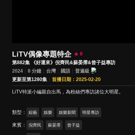
LiTV偶像專題特企
8
第882集 《好運來》倪齊民&蘇晏霈&曾子益專訪
2024
8 分鐘
台灣
國語
普遍級
更新至第1280集
首播日期：2025-02-20
LiTV特派小編親自出馬，為粉絲們專訪諸位大明星。
類型
綜藝
娛樂
娛樂新聞
明星專訪
來賓
倪齊民
蘇晏霈
曾子益