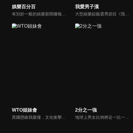
娛樂百分百
我愛男子漢
有別於一般的娛樂新聞播報，透過遊戲、粉絲互動認識大明星們的真性情，歌唱單元讓你享受歌手們天籟般的歌聲，各式專題報導是為最佳懶人包，掌握最新娛樂動態，求新求變的節目單元刺激你的感官、滿足你的視覺，帶給你滿滿的歡笑，洗去整日的疲憊！
大型娛樂綜藝選秀節目《我愛男子漢》強勢登場！打造全新華語男子團體！各個參賽者無不卯足全力，使出看家本領只為登上夢想殿堂！為了擄獲評審芳心，哪些參賽者會使出意想不到的絕招呢？獨家精彩內容搶先看，想知道有什麼大來賓大駕光臨？想知道有那些爆笑互動內容？
WTO姐妹會
2分之一強
異國戀曲我最懂，文化衝擊大不同！到底新住民怎麼看台灣？讓我們與主持人和來自世界各地的外國朋友，一起聊聊不同國家文化差異、衝擊、風俗、語言學習經驗、婚姻生活等。
地球上男女比例將近一比一，也就是有二分之一的女人。我們認為新世代的女人不論在能力、經濟、教育、工作上都不輸男人，這些獨立自主的女人早已撐起半邊天，她們有自己的價值觀和感情觀，我們稱她們是『二分之一強』。