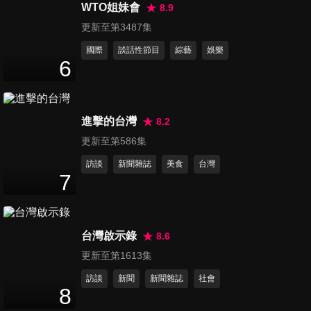
集》上線記者會
WTO姐妹會
8.9
59
分鐘
更新至第3487集
國際
談話性節目
綜藝
娛樂
第878集 《好運來》何豪傑&賴
6
芊合&傅子純專訪
4
分鐘
進擊的台灣
8.2
第879集 《好運來》洪毛專訪
2
分鐘
更新至第586集
訪談
新聞雜誌
美食
台灣
7
第880集 《好運來》劉至翰專
訪
2
分鐘
台灣啟示錄
8.6
更新至第1613集
第881集 方志友思波綺
訪談
新聞
新聞雜誌
社會
TSUBAKI新品記者會
8
10
分鐘