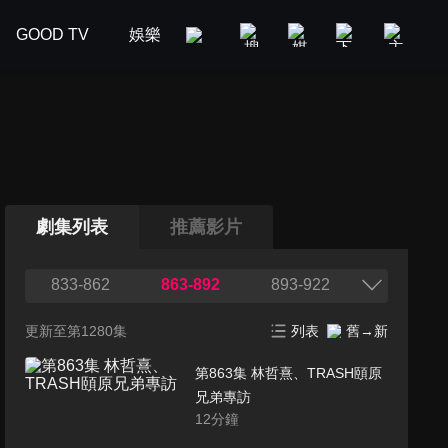
GOOD TV
娛樂
美食旅遊
新聞政論
汽車
劇集列表
推薦影片
833-862
863-892
893-922
更新至第1280集
列表
舊→新
第863集 林哲熹、TRASH頤原
兄弟專訪
12
分鐘