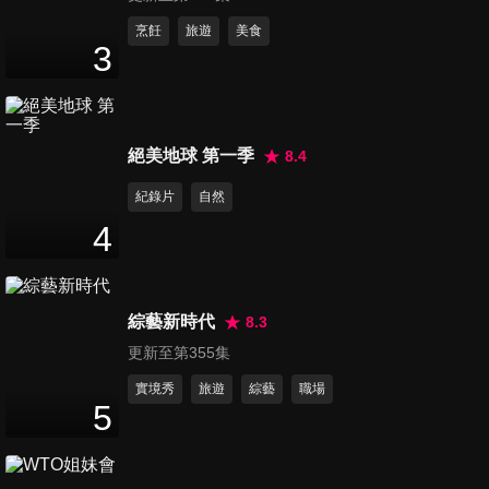
第873集 泰劇《上癮》
烹飪
旅遊
美食
3
NewyearJur專訪
15
分鐘
第874集 YOASOBI小巨蛋慶功
絕美地球 第一季
8.4
記者會
43
分鐘
紀錄片
自然
4
第875集 N.Flying演唱會2025
台北站
8
分鐘
綜藝新時代
8.3
更新至第355集
第876集 2025 伊林娛樂 開工
記者會
實境秀
旅遊
綜藝
職場
5
6
分鐘
第877集 Netflix《童話故事下