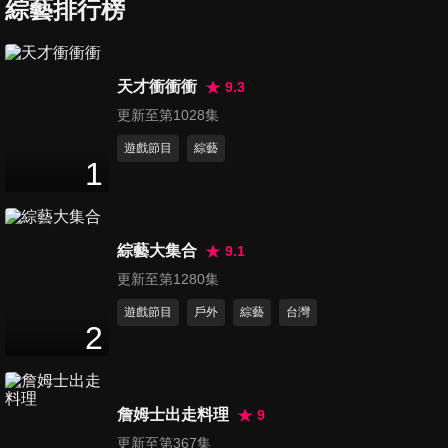
會
綜藝排行榜
3
分鐘
第869集 BTOB李昌燮 2025台
天才衝衝衝
9.3
北演唱會
更新至第1028集
5
分鐘
遊戲節目
綜藝
1
第870集 2025 Netflix 華語內容
發布會 -《忘了我記得》劉若英
8
分鐘
綜藝大集合
9.1
第871集 《慕海情深》
更新至第1280集
MosBank & The Dragon
遊戲節目
戶外
綜藝
台灣
15
分鐘
2
第872集 《好運來》王燦&余政
鴻專訪
詹姆士出走料理
9
8
分鐘
更新至第367集