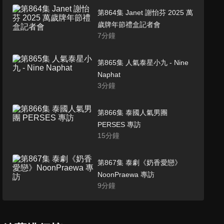
第864集 Janet 謝怡芬 2025 萬
歲牌年節禮盒記者會
7
分鐘
第865集 人氣泰星小九 - Nine
Naphat
3
分鐘
第866集 泰國人氣男團
PERSES 專訪
15
分鐘
第867集 泰劇《奶香愛戀》
NoonPraewa 專訪
9
分鐘
第868集 Apink 2025台北演唱