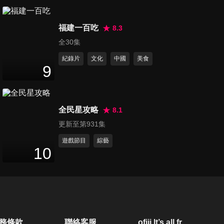
第882集 《好運來》倪齊民&蘇
福建一百吃
晏霈&曾子益專訪
8.3
8
分鐘
全30集
紀錄片
文化
中國
美食
第883集 《好運來》高欣欣&高
9
群專訪
3
分鐘
全民星攻略
8.1
第884集 《好運來》陳慕義
更新至第931集
4
分鐘
遊戲節目
綜藝
10
第885集 《好運來》藍葦華&謝
瓊煖
2
分鐘
第886集 《好運來》于浩威&王
務條款
聯絡客服
ofiii lt’s all free