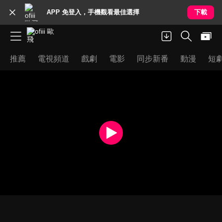
APP 免登入，手機觀看最佳選擇
下載
推薦
電視頻道
戲劇
電影
同步新番
動漫
短