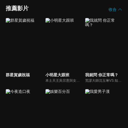
推薦影片
收合
群星賀歲祝福
小明星大跟班
我就問 你正常嗎？
本土天王吳宗憲與女兒吳姍儒（Sandy）搭檔主持，每集邀請來賓暢談演藝圈大小事，父女檔聯手笑果十足，老梗搭上新世代，最新組合強勢登場！
荒謬大師沈玉琳VS.知性作家​​于美人，首次聯手主持！雙方展現犀利又幽默的獨特主持風格引爆辛辣話題！