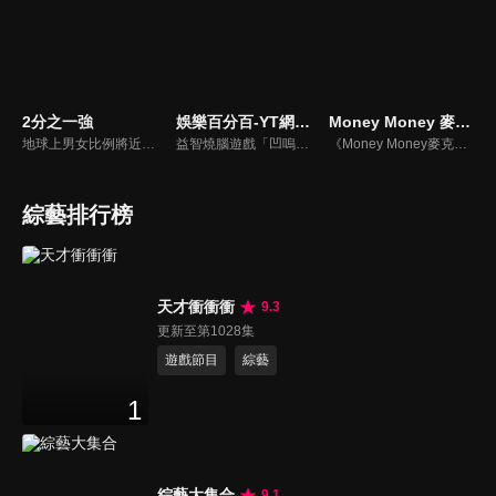
2分之一強
娛樂百分百-YT網路版
Money Money 麥克瘋
地球上男女比例將近一比一，也就是有二分之一的女人。我們認為新世代的女人不論在能力、經濟、教育、工作上都不輸男人，這些獨立自主的女人早已撐起半邊天，她們有自己的價值觀和感情觀，我們稱她們是『二分之一強』。
益智燒腦遊戲「凹嗚狼人殺」激發你的邏輯推理能力，偶像巨星雲集，全球娛樂資訊，一手掌握不脫節！2025全新升級改版，盡在《娛樂百分百-YT網路版》！
《Money Money麥克瘋》節目強調不比音準、不比音色，也不比外型、外貌、氣質、長相等如何，只強調只要歌詞記得牢，就可以參加比賽。
綜藝排行榜
天才衝衝衝
9.3
更新至第1028集
遊戲節目
綜藝
1
綜藝大集合
9.1