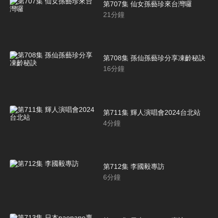
第707集 仙女孫藝珍來台灣囉
21
分鐘
第708集 孫仙孫藝珍分享凍齡秘訣
16
分鐘
第711集 輝人演唱會2024台北站
4
分鐘
第712集 李國毅專訪
6
分鐘