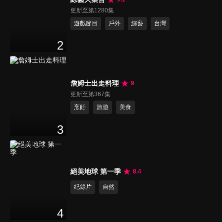
更新至第1280集
遊戲節目
戶外
綜藝
台灣
2
詹姆士出走料理
9
更新至第367集
烹飪
旅遊
美食
3
絕美地球 第一季
8.4
紀錄片
自然
4