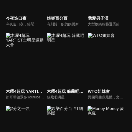
今夜造口夜
娛樂百分百
我愛男子漢
今夜造口夜，笑鬧一整夜。以網路自製嘲諷節目走紅、在網路擁有廣大支持群眾和影響力的主播「視網膜」，藉此一揉合綜藝與喜劇之談話性節目，帶觀眾以輕鬆之方式，瞭解時下最熱門、最能引起共鳴的社會議題、現象和人物。 多元的切入角度、最輕鬆易懂的議題剖析、言論尺度不設限！
有別於一般的娛樂新聞播報，透過遊戲、粉絲互動認識大明星們的真性情，歌唱單元讓你享受歌手們天籟般的歌聲，各式專題報導是為最佳懶人包，掌握最新娛樂動態，求新求變的節目單元刺激你的感官、滿足你的視覺，帶給你滿滿的歡笑，洗去整日的疲憊！
大型娛樂綜藝選秀節目《我愛男子漢》強勢登場！打造全新華語男子團體！各個參賽者無不卯足全力，使出看家本領只為登上夢想殿堂！為了擄獲評審芳心，哪些參賽者會使出意想不到的絕招呢？獨家精彩內容搶先看，想知道有什麼大來賓大駕光臨？想知道有那些爆笑互動內容？
木曜4超玩 YARTIST全明星運動大會
木曜4超玩 躲藏吧明星
WTO姐妹會
邰哥帶領眾多Youtuber舉辦運動會，全部人都動起來！木曜4超玩傾盡全力全新大型力作，集結YARTIST一同揮灑汗水爭取榮譽！
躲藏吧明星
異國戀曲我最懂，文化衝擊大不同！到底新住民怎麼看台灣？讓我們與主持人和來自世界各地的外國朋友，一起聊聊不同國家文化差異、衝擊、風俗、語言學習經驗、婚姻生活等。