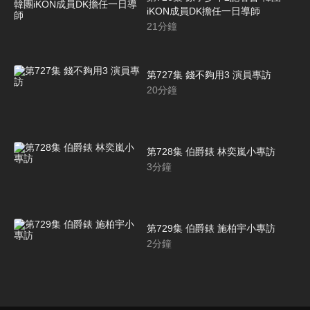
iKON成員DK擔任一日導師
21
分鐘
第727集 錢不夠用3 演員專訪
20
分鐘
第728集 伯爵錶 林奕嵐小專訪
3
分鐘
第729集 伯爵錶 施柏宇小專訪
2
分鐘