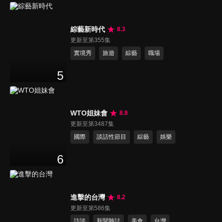
綜藝新時代
8.3
更新至第355集
實境秀
旅遊
綜藝
職場
5
WTO姐妹會
8.9
更新至第3487集
國際
談話性節目
綜藝
娛樂
6
進擊的台灣
8.2
更新至第586集
訪談
新聞雜誌
美食
台灣