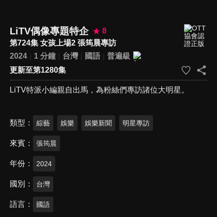
LiTV偶像專題特企
8
第724集 女孩上場2 張筠晨專訪
2024
1 分鐘
台灣
國語
普遍級
更新至第1280集
LiTV特派小編親自出馬，為粉絲們專訪諸位大明星。
類型
綜藝
娛樂
娛樂新聞
明星專訪
來賓
張筠晨
年份
2024
國別
台灣
語言
國語