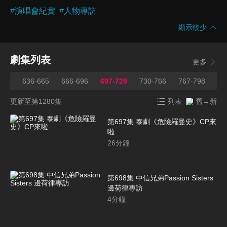
#
演唱會紀實
#
人物專訪
顯示較少
劇集列表
更多
635
636-665
666-696
697-729
730-766
767-798
79
更新至第1280集
列表
舊→新
第697集 泰劇《危險羅曼史》CP來
啦
26
分鐘
第698集 中信兄弟Passion Sisters
邊荷律專訪
4
分鐘