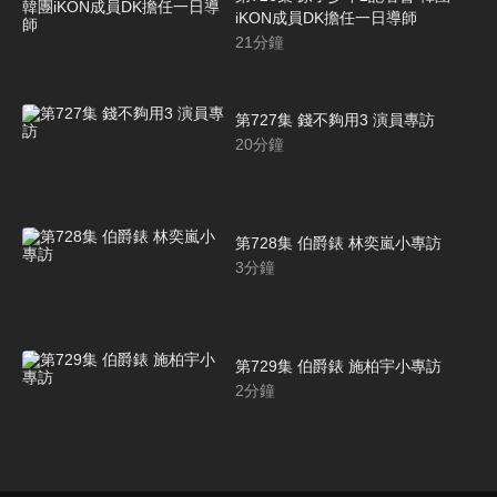
iKON成員DK擔任一日導師
21
分鐘
第727集 錢不夠用3 演員專訪
20
分鐘
第728集 伯爵錶 林奕嵐小專訪
3
分鐘
第729集 伯爵錶 施柏宇小專訪
2
分鐘