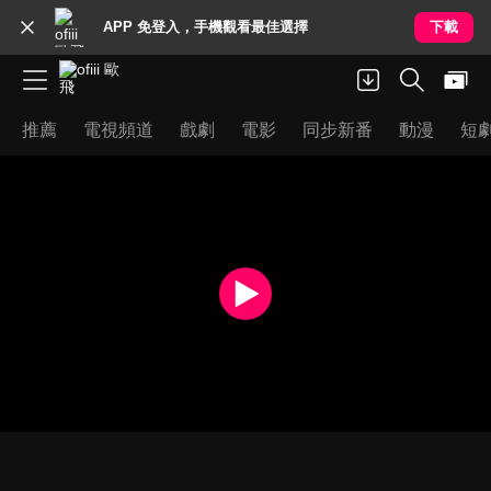
APP 免登入，手機觀看最佳選擇
下載
推薦
電視頻道
戲劇
電影
同步新番
動漫
短