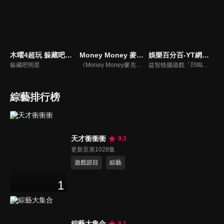
木曜4超玩 躲藏吧明星
Money Money 麥克瘋
娛樂百分百-YT網路版
躲藏吧明星
《Money Money麥克瘋》節目強調不比音準、不比音色，也不比外型、外貌、氣質、長相等如何，只強調只要歌詞記得牢，就可以參加比賽。
益智燒腦遊戲「凹嗚狼人殺」激發你的邏輯推理能力，偶像巨星雲集，全球娛樂資訊，一手掌握不脫節！2025全新升級改版，盡在《娛樂百分百-YT網路版》！
綜藝排行榜
天才衝衝衝
9.3
更新至第1028集
遊戲節目
綜藝
1
綜藝大集合
9.1