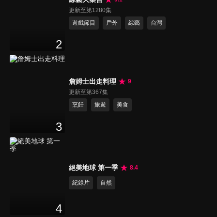
更新至第1280集
遊戲節目
戶外
綜藝
台灣
2
詹姆士出走料理
9
更新至第367集
烹飪
旅遊
美食
3
絕美地球 第一季
8.4
紀錄片
自然
4