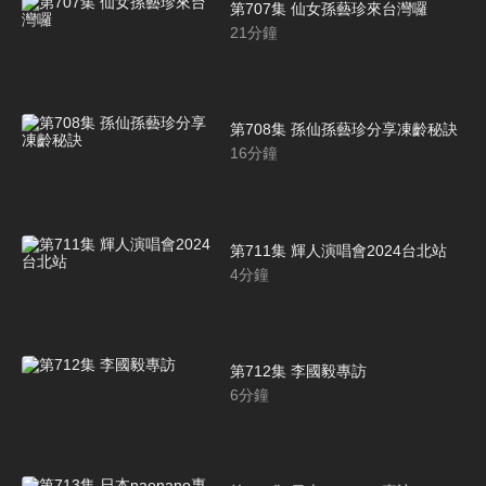
第707集 仙女孫藝珍來台灣囉
21
分鐘
第708集 孫仙孫藝珍分享凍齡秘訣
16
分鐘
第711集 輝人演唱會2024台北站
4
分鐘
第712集 李國毅專訪
6
分鐘