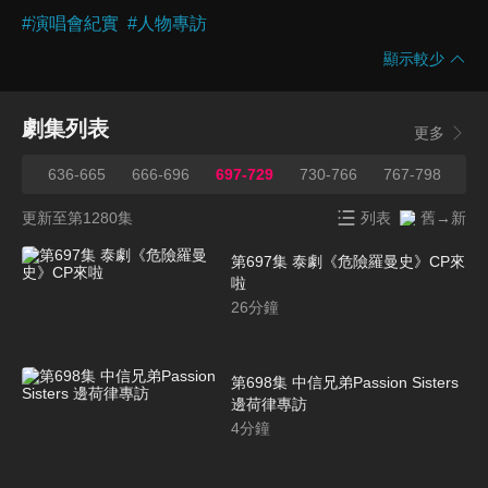
#
演唱會紀實
#
人物專訪
顯示較少
劇集列表
更多
635
636-665
666-696
697-729
730-766
767-798
79
更新至第1280集
列表
舊→新
第697集 泰劇《危險羅曼史》CP來
啦
26
分鐘
第698集 中信兄弟Passion Sisters
邊荷律專訪
4
分鐘