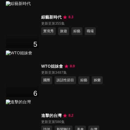
綜藝新時代
8.3
更新至第355集
實境秀
旅遊
綜藝
職場
5
WTO姐妹會
8.9
更新至第3487集
國際
談話性節目
綜藝
娛樂
6
進擊的台灣
8.2
更新至第586集
訪談
新聞雜誌
美食
台灣