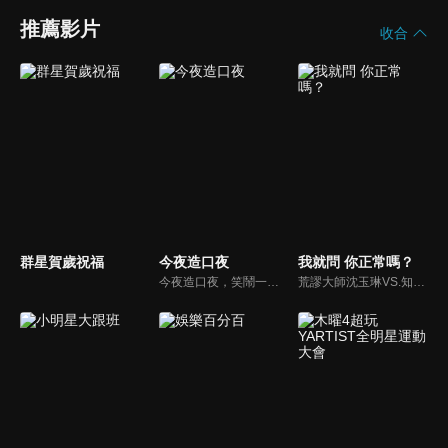
推薦影片
收合
群星賀歲祝福
今夜造口夜
我就問 你正常嗎？
今夜造口夜，笑鬧一整夜。以網路自製嘲諷節目走紅、在網路擁有廣大支持群眾和影響力的主播「視網膜」，藉此一揉合綜藝與喜劇之談話性節目，帶觀眾以輕鬆之方式，瞭解時下最熱門、最能引起共鳴的社會議題、現象和人物。 多元的切入角度、最輕鬆易懂的議題剖析、言論尺度不設限！
荒謬大師沈玉琳VS.知性作家​​于美人，首次聯手主持！雙方展現犀利又幽默的獨特主持風格引爆辛辣話題！