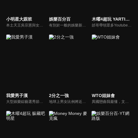
小明星大跟班
娛樂百分百
木曜4超玩 YARTIST全明星運動大會
本土天王吳宗憲與女兒吳姍儒（Sandy）搭檔主持，每集邀請來賓暢談演藝圈大小事，父女檔聯手笑果十足，老梗搭上新世代，最新組合強勢登場！
有別於一般的娛樂新聞播報，透過遊戲、粉絲互動認識大明星們的真性情，歌唱單元讓你享受歌手們天籟般的歌聲，各式專題報導是為最佳懶人包，掌握最新娛樂動態，求新求變的節目單元刺激你的感官、滿足你的視覺，帶給你滿滿的歡笑，洗去整日的疲憊！
邰哥帶領眾多Youtuber舉辦運動會，全部人都動起來！木曜4超玩傾盡全力全新大型力作，集結YARTIST一同揮灑汗水爭取榮譽！
我愛男子漢
2分之一強
WTO姐妹會
大型娛樂綜藝選秀節目《我愛男子漢》強勢登場！打造全新華語男子團體！各個參賽者無不卯足全力，使出看家本領只為登上夢想殿堂！為了擄獲評審芳心，哪些參賽者會使出意想不到的絕招呢？獨家精彩內容搶先看，想知道有什麼大來賓大駕光臨？想知道有那些爆笑互動內容？
地球上男女比例將近一比一，也就是有二分之一的女人。我們認為新世代的女人不論在能力、經濟、教育、工作上都不輸男人，這些獨立自主的女人早已撐起半邊天，她們有自己的價值觀和感情觀，我們稱她們是『二分之一強』。
異國戀曲我最懂，文化衝擊大不同！到底新住民怎麼看台灣？讓我們與主持人和來自世界各地的外國朋友，一起聊聊不同國家文化差異、衝擊、風俗、語言學習經驗、婚姻生活等。