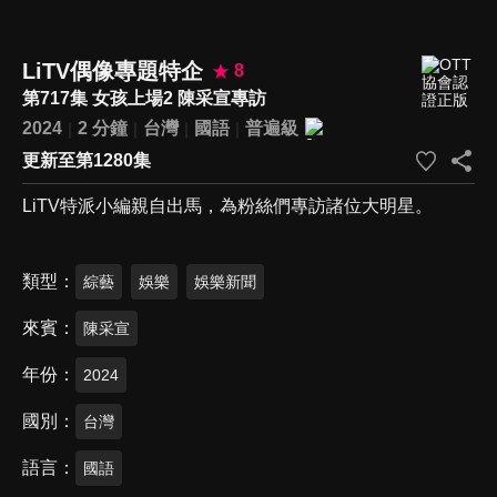
LiTV偶像專題特企
8
第717集 女孩上場2 陳采宣專訪
2024
2 分鐘
台灣
國語
普遍級
更新至第1280集
LiTV特派小編親自出馬，為粉絲們專訪諸位大明星。
類型
綜藝
娛樂
娛樂新聞
來賓
陳采宣
年份
2024
國別
台灣
語言
國語