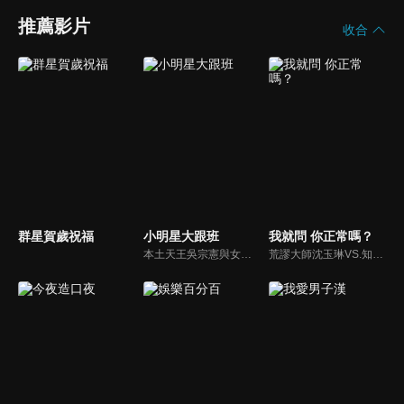
推薦影片
收合
群星賀歲祝福
小明星大跟班
我就問 你正常嗎？
本土天王吳宗憲與女兒吳姍儒（Sandy）搭檔主持，每集邀請來賓暢談演藝圈大小事，父女檔聯手笑果十足，老梗搭上新世代，最新組合強勢登場！
荒謬大師沈玉琳VS.知性作家​​于美人，首次聯手主持！雙方展現犀利又幽默的獨特主持風格引爆辛辣話題！