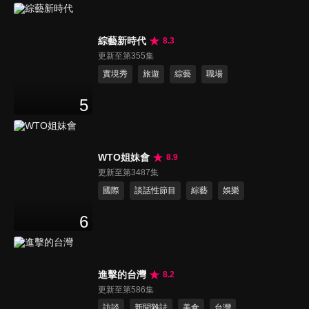
綜藝新時代
8.3
更新至第355集
實境秀
旅遊
綜藝
職場
5
WTO姐妹會
8.9
更新至第3487集
國際
談話性節目
綜藝
娛樂
6
進擊的台灣
8.2
更新至第586集
訪談
新聞雜誌
美食
台灣