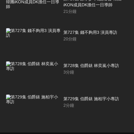
iKON成員DK擔任一日導師
21
分鐘
第727集 錢不夠用3 演員專訪
20
分鐘
第728集 伯爵錶 林奕嵐小專訪
3
分鐘
第729集 伯爵錶 施柏宇小專訪
2
分鐘