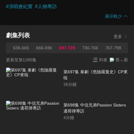
#
演唱會紀實
#
人物專訪
顯示較少
劇集列表
更多
635
636-665
666-696
697-729
730-766
767-798
79
更新至第1280集
列表
舊→新
第697集 泰劇《危險羅曼史》CP來
啦
26
分鐘
第698集 中信兄弟Passion Sisters
邊荷律專訪
4
分鐘