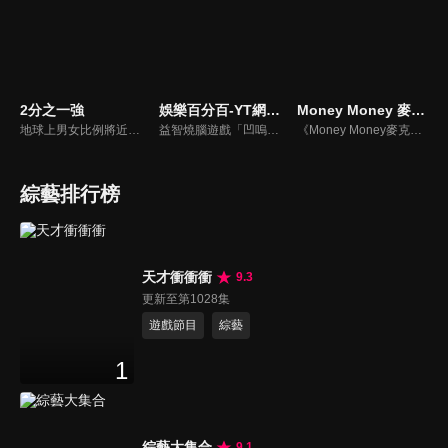
2分之一強
娛樂百分百-YT網路版
Money Money 麥克瘋
地球上男女比例將近一比一，也就是有二分之一的女人。我們認為新世代的女人不論在能力、經濟、教育、工作上都不輸男人，這些獨立自主的女人早已撐起半邊天，她們有自己的價值觀和感情觀，我們稱她們是『二分之一強』。
益智燒腦遊戲「凹嗚狼人殺」激發你的邏輯推理能力，偶像巨星雲集，全球娛樂資訊，一手掌握不脫節！2025全新升級改版，盡在《娛樂百分百-YT網路版》！
《Money Money麥克瘋》節目強調不比音準、不比音色，也不比外型、外貌、氣質、長相等如何，只強調只要歌詞記得牢，就可以參加比賽。
綜藝排行榜
天才衝衝衝
9.3
更新至第1028集
遊戲節目
綜藝
1
綜藝大集合
9.1