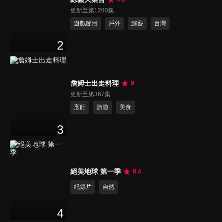
更新至第1280集
遊戲節目
戶外
綜藝
台灣
2
詹姆士出走料理
9
更新至第367集
烹飪
旅遊
美食
3
絕美地球 第一季
8.4
紀錄片
自然
4