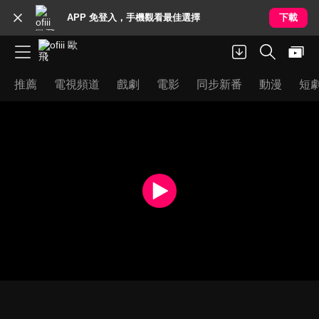
APP 免登入，手機觀看最佳選擇
下載
推薦
電視頻道
戲劇
電影
同步新番
動漫
短