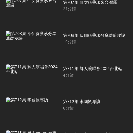
第707集 仙女孫藝珍來台灣囉
21
分鐘
第708集 孫仙孫藝珍分享凍齡秘訣
16
分鐘
第711集 輝人演唱會2024台北站
4
分鐘
第712集 李國毅專訪
6
分鐘