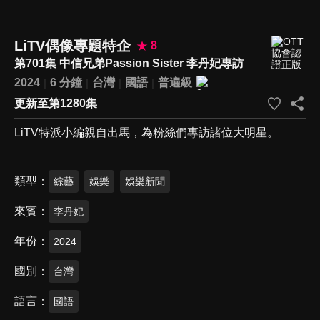
LiTV偶像專題特企
8
第701集 中信兄弟Passion Sister 李丹妃專訪
2024
6 分鐘
台灣
國語
普遍級
更新至第1280集
LiTV特派小編親自出馬，為粉絲們專訪諸位大明星。
類型
綜藝
娛樂
娛樂新聞
來賓
李丹妃
年份
2024
國別
台灣
語言
國語