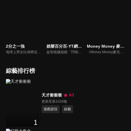
2分之一強
娛樂百分百-YT網路版
Money Money 麥克瘋
地球上男女比例將近一比一，也就是有二分之一的女人。我們認為新世代的女人不論在能力、經濟、教育、工作上都不輸男人，這些獨立自主的女人早已撐起半邊天，她們有自己的價值觀和感情觀，我們稱她們是『二分之一強』。
益智燒腦遊戲「凹嗚狼人殺」激發你的邏輯推理能力，偶像巨星雲集，全球娛樂資訊，一手掌握不脫節！2025全新升級改版，盡在《娛樂百分百-YT網路版》！
《Money Money麥克瘋》節目強調不比音準、不比音色，也不比外型、外貌、氣質、長相等如何，只強調只要歌詞記得牢，就可以參加比賽。
綜藝排行榜
天才衝衝衝
9.3
更新至第1028集
遊戲節目
綜藝
1