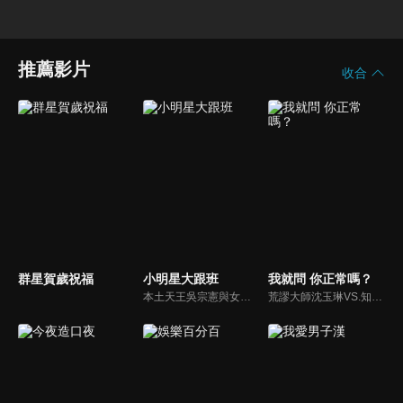
推薦影片
收合
群星賀歲祝福
小明星大跟班
我就問 你正常嗎？
本土天王吳宗憲與女兒吳姍儒（Sandy）搭檔主持，每集邀請來賓暢談演藝圈大小事，父女檔聯手笑果十足，老梗搭上新世代，最新組合強勢登場！
荒謬大師沈玉琳VS.知性作家​​于美人，首次聯手主持！雙方展現犀利又幽默的獨特主持風格引爆辛辣話題！