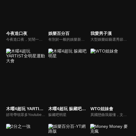
今夜造口夜
娛樂百分百
我愛男子漢
今夜造口夜，笑鬧一整夜。以網路自製嘲諷節目走紅、在網路擁有廣大支持群眾和影響力的主播「視網膜」，藉此一揉合綜藝與喜劇之談話性節目，帶觀眾以輕鬆之方式，瞭解時下最熱門、最能引起共鳴的社會議題、現象和人物。 多元的切入角度、最輕鬆易懂的議題剖析、言論尺度不設限！
有別於一般的娛樂新聞播報，透過遊戲、粉絲互動認識大明星們的真性情，歌唱單元讓你享受歌手們天籟般的歌聲，各式專題報導是為最佳懶人包，掌握最新娛樂動態，求新求變的節目單元刺激你的感官、滿足你的視覺，帶給你滿滿的歡笑，洗去整日的疲憊！
大型娛樂綜藝選秀節目《我愛男子漢》強勢登場！打造全新華語男子團體！各個參賽者無不卯足全力，使出看家本領只為登上夢想殿堂！為了擄獲評審芳心，哪些參賽者會使出意想不到的絕招呢？獨家精彩內容搶先看，想知道有什麼大來賓大駕光臨？想知道有那些爆笑互動內容？
木曜4超玩 YARTIST全明星運動大會
木曜4超玩 躲藏吧明星
WTO姐妹會
邰哥帶領眾多Youtuber舉辦運動會，全部人都動起來！木曜4超玩傾盡全力全新大型力作，集結YARTIST一同揮灑汗水爭取榮譽！
躲藏吧明星
異國戀曲我最懂，文化衝擊大不同！到底新住民怎麼看台灣？讓我們與主持人和來自世界各地的外國朋友，一起聊聊不同國家文化差異、衝擊、風俗、語言學習經驗、婚姻生活等。