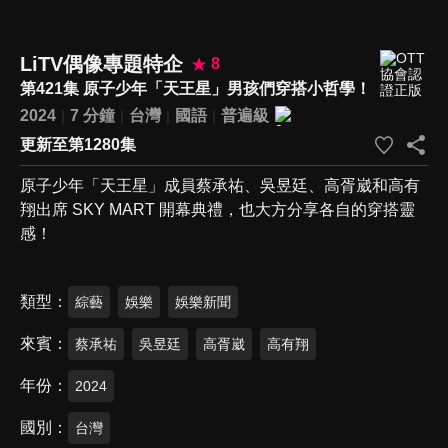
LiTV偶像專題特企
8
第421集 原子少年「天王星」男孩們穿搭小哲學！
2024
7 分鐘
台灣
國語
普遍級
更新至第1280集
原子少年「天王星」成員蔡承祐、吳昱廷、高胥崴和高有
翔出席 SKY MART 開幕典禮，也大方分享各自的穿搭靈
感！
類型
綜藝
娛樂
娛樂新聞
來賓
蔡承祐
吳昱廷
高胥崴
高有翔
年份
2024
國別
台灣