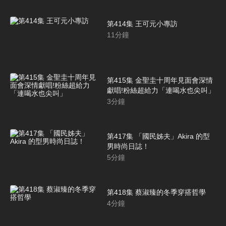
第414集 王可元小專訪
11
分鐘
第415集 金聖圭十周年見面會深情
獻唱!粉絲超給力「連喝水也尖叫」
3
分鐘
第417集 「國民姊夫」Akira 的型
男時尚日誌！
5
分鐘
第418集 蔡淑臻的冬季穿搭哲學
4
分鐘