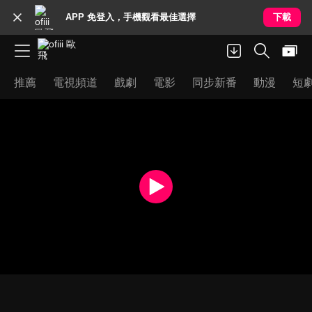
APP 免登入，手機觀看最佳選擇
下載
推薦
電視頻道
戲劇
電影
同步新番
動漫
短