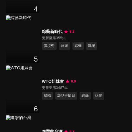
4
綜藝新時代
8.3
更新至第355集
實境秀
旅遊
綜藝
職場
5
WTO姐妹會
8.9
更新至第3487集
國際
談話性節目
綜藝
娛樂
6
進擊的台灣
8.2