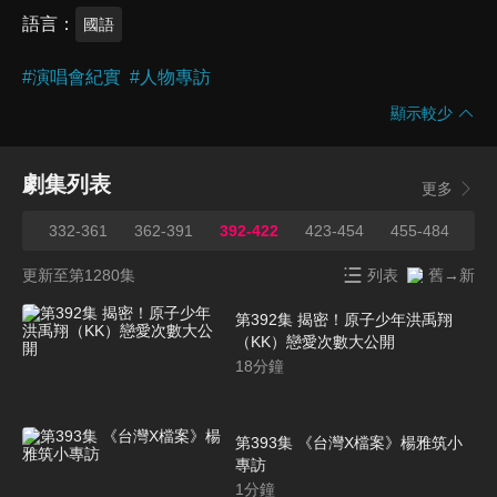
語言
國語
#
演唱會紀實
#
人物專訪
顯示較少
劇集列表
更多
331
332-361
362-391
392-422
423-454
455-484
48
更新至第1280集
列表
舊→新
第392集 揭密！原子少年洪禹翔
（KK）戀愛次數大公開
18
分鐘
第393集 《台灣X檔案》楊雅筑小
專訪
1
分鐘