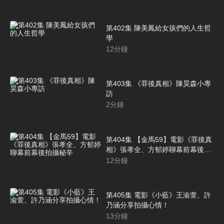
第402集 陳美鳳給女孩們的人生哲
學
12
分鐘
第403集 《罪後真相》陳昊森小專
訪
2
分鐘
第404集 【金馬59】電影《罪後真
相》張孝全、方郁婷聊幕前幕後拍
攝秘辛
12
分鐘
第405集 電影《小藍》王渝萱、許
乃涵分享拍攝心情！
13
分鐘