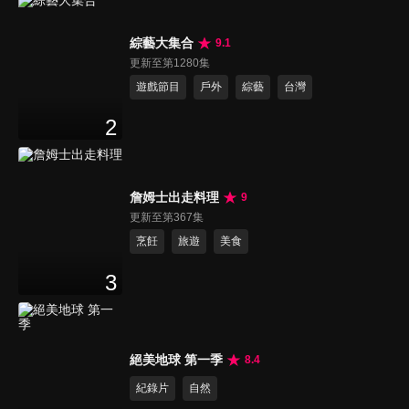
綜藝大集合
9.1
更新至第1280集
遊戲節目
戶外
綜藝
台灣
2
詹姆士出走料理
9
更新至第367集
烹飪
旅遊
美食
3
絕美地球 第一季
8.4
紀錄片
自然