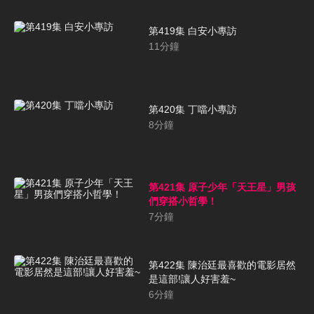
第419集 白安小專訪
11
分鐘
第420集 丁噹小專訪
8
分鐘
第421集 原子少年「天王星」男孩
們穿搭小哲學！
7
分鐘
第422集 陳治廷最喜歡的電影居然
是這部!讓人好害羞~
6
分鐘