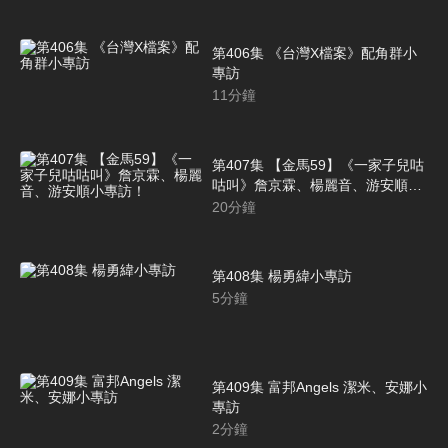
第406集 《台灣X檔案》配角群小
專訪
11
分鐘
第407集 【金馬59】《一家子兒咕
咕叫》詹京霖、楊麗音、游安順小
專訪！
20
分鐘
第408集 楊勇緯小專訪
5
分鐘
第409集 富邦Angels 潔米、安娜小
專訪
2
分鐘