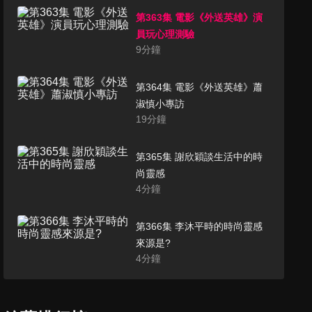
第363集 電影《外送英雄》演
員玩心理測驗
9
分鐘
第364集 電影《外送英雄》蕭
淑慎小專訪
19
分鐘
第365集 謝欣穎談生活中的時
尚靈感
4
分鐘
第366集 李沐平時的時尚靈感
來源是?
4
分鐘
第367集 看看曾敬驊的日常穿