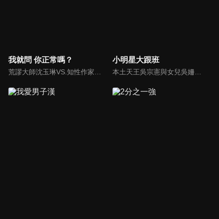
我就問 你正常嗎？
小明星大跟班
荒謬大師沈玉琳VS.知性作家​​于美人，首次聯手主持！雙方展現犀利又幽默的獨特主持風格引爆辛辣話題！
本土天王吳宗憲與女兒吳姍儒（Sandy）搭檔主持，每集邀請來賓暢談演藝圈大小事，父女檔聯手笑果十足，老梗搭上新世代，最新組合強勢登場！