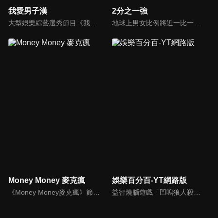
我愛男子漢
2分之一強
大型娛樂綜藝選秀節目《我愛男子漢》強勢登場！打造全新華語男子團體！各個參賽者無不卯足全力，使出看家本領只為登上夢想殿堂！為了擄獲評審芳心，哪些參賽者會使出意想不到的絕招呢？獨家精彩內容搶先看，想知道有什麼大來賓大駕光臨？想知道有那些爆笑互動內容？
地球上男女比例將近一比一，也就是有二分之一的女人。我們認為新世代的女人不論在能力、經濟、教育、工作上都不輸男人，這些獨立自主的女人早已撐起半邊天，她們有自己的價值觀和感情觀，我們稱她們是『二分之一強』。
Money Money 麥克瘋
娛樂百分百-YT網路版
《Money Money麥克瘋》節目強調不比音準、不比音色，也不比外型、外貌、氣質、長相等如何，只強調只要歌詞記得牢，就可以參加比賽。
益智燒腦遊戲「凹嗚狼人殺」激發你的邏輯推理能力，偶像巨星雲集，全球娛樂資訊，一手掌握不脫節！2025全新升級改版，盡在《娛樂百分百-YT網路版》！