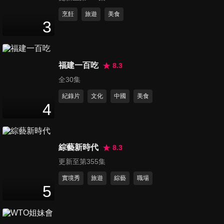
第372集 創作新人琳誼Ring小
烹飪
旅遊
美食
3
專訪
12
分鐘
第373集 荒山亮《咱台灣的
福建一百吃
8.3
味》走訪台灣各地小分享
全30集
3
分鐘
紀錄片
文化
中國
美食
4
第374集 陳芳語分享夏日保養
祕訣
5
分鐘
綜藝新時代
8.3
更新至第355集
第375集 八三夭近期最愛音樂
作品是這些!
實境秀
旅遊
綜藝
職場
5
12
分鐘
第376集 美秀集團的音樂養分