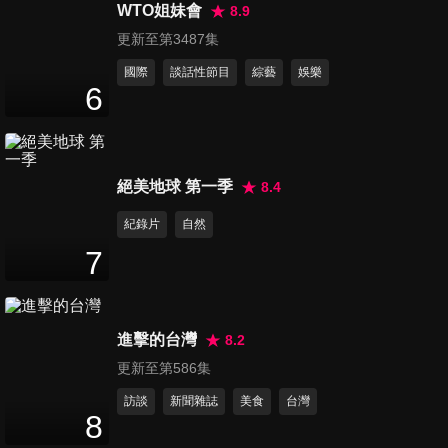
受「他」影響最深?!
WTO姐妹會
8.9
12
分鐘
更新至第3487集
國際
談話性節目
綜藝
娛樂
第377集 郭雪芙的秋冬穿搭指
6
南分享
5
分鐘
第378集 《冬菊，沒問題！》
絕美地球 第一季
8.4
演員專訪
紀錄片
自然
13
分鐘
7
第379集 電影《藏匿處》演員
唐綸、何思靜專訪
11
分鐘
進擊的台灣
8.2
更新至第586集
第380集 坤達大方分享型男時
訪談
新聞雜誌
美食
台灣
尚穿搭原則
8
6
分鐘