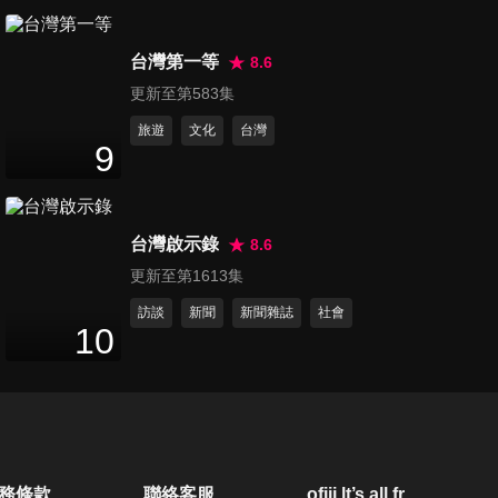
第381集 原子少年「地球」分
台灣第一等
享與手錶的不解之緣
8.6
10
分鐘
更新至第583集
旅遊
文化
台灣
第382集 《台灣X檔案》劉書
9
宏、楊雅筑談新戲！
8
分鐘
台灣啟示錄
8.6
第383集 原子少年「七小帥」
更新至第1613集
心目中的女神是她?!
11
分鐘
訪談
新聞
新聞雜誌
社會
10
第384集 黃子佼分享當爸後的
「一言難盡」!
8
分鐘
第385集 《門當戶懟愛上你》
務條款
聯絡客服
ofiii lt’s all free