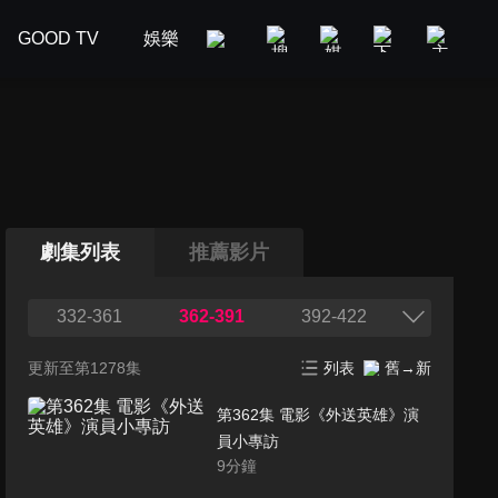
GOOD TV
娛樂
美食旅遊
新聞政論
汽車
劇集列表
推薦影片
332-361
362-391
392-422
更新至第1278集
列表
舊→新
第362集 電影《外送英雄》演
員小專訪
9
分鐘