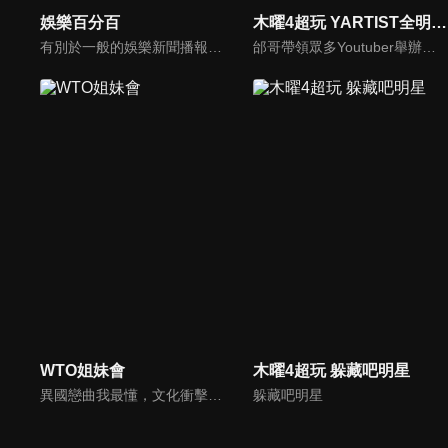
娛樂百分百
木曜4超玩 YARTIST全明星運動大會
有別於一般的娛樂新聞播報，透過遊戲、粉絲互動認識大明星們的真性情，歌唱單元讓你享受歌手們天籟般的歌聲，各式專題報導是為最佳懶人包，掌握最新娛樂動態，求新求變的節目單元刺激你的感官、滿足你的視覺，帶給你滿滿的歡笑，洗去整日的疲憊！
邰哥帶領眾多Youtuber舉辦運動會，全部人都動起來！木曜4超玩傾盡全力全新大型力作，集結YARTIST一同揮灑汗水爭取榮譽！
WTO姐妹會
木曜4超玩 躲藏吧明星
異國戀曲我最懂，文化衝擊大不同！到底新住民怎麼看台灣？讓我們與主持人和來自世界各地的外國朋友，一起聊聊不同國家文化差異、衝擊、風俗、語言學習經驗、婚姻生活等。
躲藏吧明星