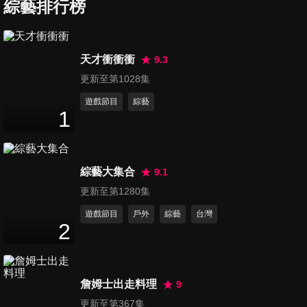
搭巧思!
綜藝排行榜
8
分鐘
第368集 黃柔閩小專訪
天才衝衝衝
9.3
11
分鐘
更新至第1028集
遊戲節目
綜藝
1
第369集 《一家團圓》黃瑄小
專訪
9
分鐘
綜藝大集合
9.1
第370集 《一家團圓》張瓊
更新至第1280集
姿、張鳳書
遊戲節目
戶外
綜藝
台灣
4
分鐘
2
第371集 《一家團圓》李燕、
陳冠霖
詹姆士出走料理
9
4
分鐘
更新至第367集