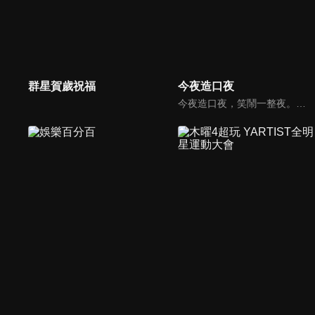
群星賀歲祝福
今夜造口夜
今夜造口夜，笑鬧一整夜。以網路自製嘲諷節目走紅、在網路擁有廣大支持群眾和影響力的主播「視網膜」，藉此一揉合綜藝與喜劇之談話性節目，帶觀眾以輕鬆之方式，瞭解時下最熱門、最能引起共鳴的社會議題、現象和人物。 多元的切入角度、最輕鬆易懂的議題剖析、言論尺度不設限！