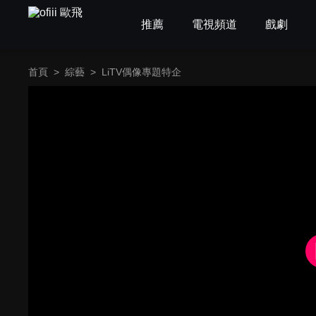
推薦
電視頻道
戲劇
首頁
>
綜藝
>
LiTV偶像專題特企