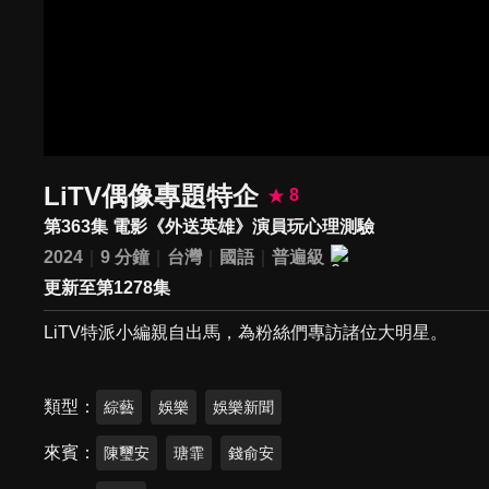
LiTV偶像專題特企
8
第363集 電影《外送英雄》演員玩心理測驗
2024
9 分鐘
台灣
國語
普遍級
更新至第1278集
LiTV特派小編親自出馬，為粉絲們專訪諸位大明星。
類型
綜藝
娛樂
娛樂新聞
來賓
陳璽安
瑭霏
錢俞安