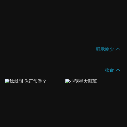
顯示較少
收合