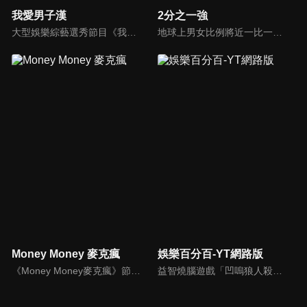
我愛男子漢
2分之一強
大型娛樂綜藝選秀節目《我愛男子漢》強勢登場！打造全新華語男子團體！各個參賽者無不卯足全力，使出看家本領只為登上夢想殿堂！為了擄獲評審芳心，哪些參賽者會使出意想不到的絕招呢？獨家精彩內容搶先看，想知道有什麼大來賓大駕光臨？想知道有那些爆笑互動內容？
地球上男女比例將近一比一，也就是有二分之一的女人。我們認為新世代的女人不論在能力、經濟、教育、工作上都不輸男人，這些獨立自主的女人早已撐起半邊天，她們有自己的價值觀和感情觀，我們稱她們是『二分之一強』。
Money Money 麥克瘋
娛樂百分百-YT網路版
《Money Money麥克瘋》節目強調不比音準、不比音色，也不比外型、外貌、氣質、長相等如何，只強調只要歌詞記得牢，就可以參加比賽。
益智燒腦遊戲「凹嗚狼人殺」激發你的邏輯推理能力，偶像巨星雲集，全球娛樂資訊，一手掌握不脫節！2025全新升級改版，盡在《娛樂百分百-YT網路版》！