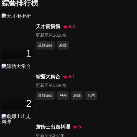
見
綜藝排行榜
1
分鐘
第248集 【明星來拜年】陳柏
天才衝衝衝
9.3
霖
更新至第1028集
1
分鐘
遊戲節目
綜藝
1
第249集 【明星來拜年】王欣
晨
1
分鐘
綜藝大集合
9.1
第250集 王欣晨小專訪
更新至第1280集
7
分鐘
遊戲節目
戶外
綜藝
台灣
2
第251集 王欣晨舉辦《GOT
MY WAY》音樂會
詹姆士出走料理
9
2
分鐘
更新至第367集