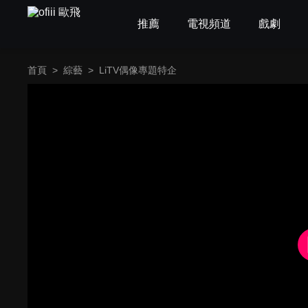
推薦
電視頻道
戲劇
首頁
>
綜藝
>
LiTV偶像專題特企