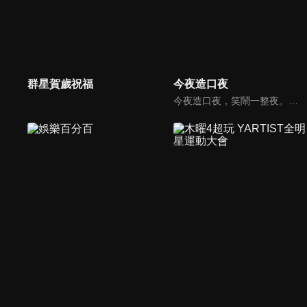
群星賀歲祝福
今夜造口夜
今夜造口夜，笑鬧一整夜。以網路自製嘲諷節目走紅、在網路擁有廣大支持群眾和影響力的主播「視網膜」，藉此一揉合綜藝與喜劇之談話性節目，帶觀眾以輕鬆之方式，瞭解時下最熱門、最能引起共鳴的社會議題、現象和人物。 多元的切入角度、最輕鬆易懂的議題剖析、言論尺度不設限！