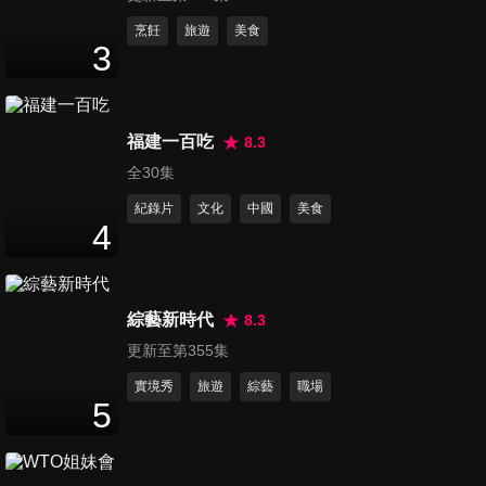
第252集 吳宗憲表示要親手血
烹飪
旅遊
美食
3
刃吳姍儒？！
6
分鐘
第253集 吳宗憲：你不做？不
福建一百吃
8.3
要期待世界看到你！
全30集
4
分鐘
紀錄片
文化
中國
美食
4
第254集 玖壹壹小專訪
3
分鐘
綜藝新時代
8.3
更新至第355集
第255集 陳柏霖小專訪
4
分鐘
實境秀
旅遊
綜藝
職場
5
第256集 劉子銓小專訪