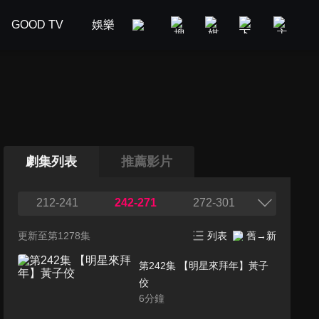
GOOD TV
娛樂
美食旅遊
新聞政論
汽車
劇集列表
推薦影片
212-241
242-271
272-301
更新至第1278集
列表
舊→新
第242集 【明星來拜年】黃子
佼
6
分鐘