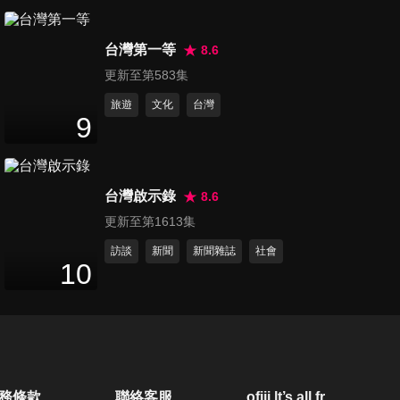
第261集 【戀愛是科學】葉全
台灣第一等
真CP
8.6
3
分鐘
更新至第583集
旅遊
文化
台灣
第262集 【女孩上場】蔡嘉茵
9
小專訪
7
分鐘
台灣啟示錄
8.6
第263集 【女孩上場】張翰小
更新至第1613集
專訪
5
分鐘
訪談
新聞
新聞雜誌
社會
10
第264集 【女孩上場】蔡嘉茵
心理測驗
2
分鐘
第265集 【女孩上場】邱愷芯
務條款
聯絡客服
ofiii lt’s all free