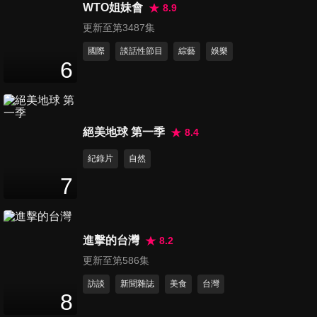
6
分鐘
WTO姐妹會
8.9
更新至第3487集
國際
談話性節目
綜藝
娛樂
第257集 謝佳見小專訪
6
4
分鐘
第258集 【戀愛是科學】吳念
絕美地球 第一季
8.4
軒小專訪
紀錄片
自然
2
分鐘
7
第259集 【戀愛是科學】莫允
雯小專訪
2
分鐘
進擊的台灣
8.2
更新至第586集
第260集 【戀愛是科學】宥勝
訪談
新聞雜誌
美食
台灣
小專訪
8
1
分鐘