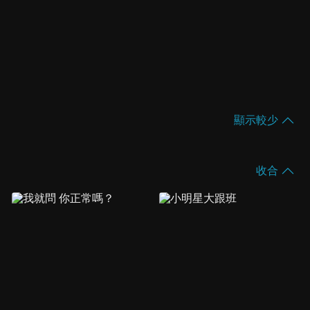
顯示較少
收合