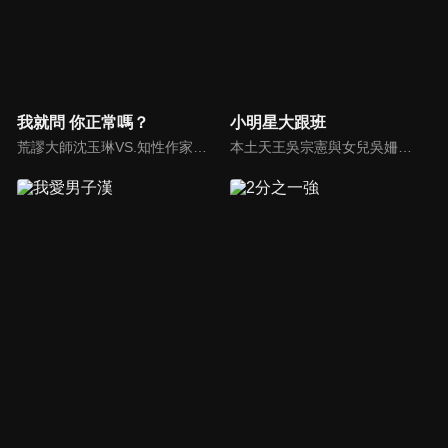
我就問 你正常嗎？
小明星大跟班
荒謬大師沈玉琳VS.知性作家​​于美人，首次聯手主持！雙方展現犀利又幽默的獨特主持風格引爆辛辣話題！
本土天王吳宗憲與女兒吳姍儒（Sandy）搭檔主持，每集邀請來賓暢談演藝圈大小事，父女檔聯手笑果十足，老梗搭上新世代，最新組合強勢登場！