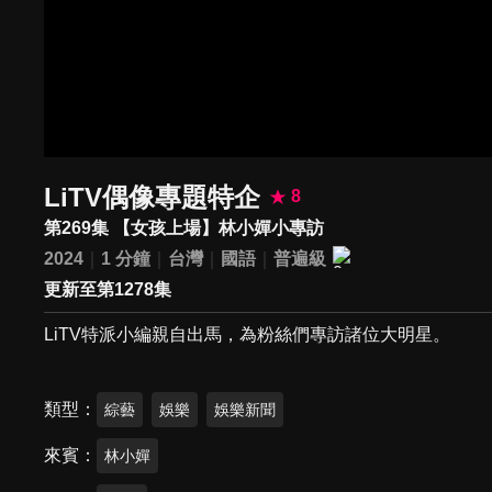
LiTV偶像專題特企
8
第269集 【女孩上場】林小嬋小專訪
2024
1 分鐘
台灣
國語
普遍級
更新至第1278集
LiTV特派小編親自出馬，為粉絲們專訪諸位大明星。
類型
綜藝
娛樂
娛樂新聞
來賓
林小嬋