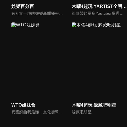
娛樂百分百
木曜4超玩 YARTIST全明星運動大會
有別於一般的娛樂新聞播報，透過遊戲、粉絲互動認識大明星們的真性情，歌唱單元讓你享受歌手們天籟般的歌聲，各式專題報導是為最佳懶人包，掌握最新娛樂動態，求新求變的節目單元刺激你的感官、滿足你的視覺，帶給你滿滿的歡笑，洗去整日的疲憊！
邰哥帶領眾多Youtuber舉辦運動會，全部人都動起來！木曜4超玩傾盡全力全新大型力作，集結YARTIST一同揮灑汗水爭取榮譽！
WTO姐妹會
木曜4超玩 躲藏吧明星
異國戀曲我最懂，文化衝擊大不同！到底新住民怎麼看台灣？讓我們與主持人和來自世界各地的外國朋友，一起聊聊不同國家文化差異、衝擊、風俗、語言學習經驗、婚姻生活等。
躲藏吧明星