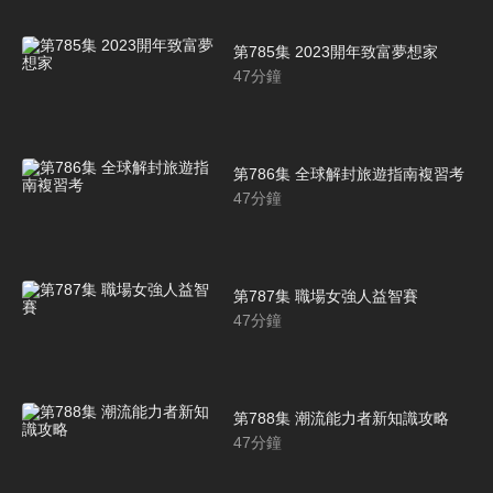
第785集 2023開年致富夢想家
47
分鐘
第786集 全球解封旅遊指南複習考
47
分鐘
第787集 職場女強人益智賽
47
分鐘
第788集 潮流能力者新知識攻略
47
分鐘