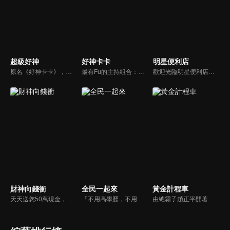
超級好神
好神卡卡
明星便利店
原名《好神卡卡》，後改名為《超級好神》，是一檔益智類綜藝節目，由「A咖天王」徐乃麟搭配黃鐙輝主持。「好神智慧王」、「好神記憶王」、「誰是爆點王」、「好神送好禮」四個單元，讓來賓一較高下。比反應，比記憶，比機智，比膽識，幸運女神的眷顧與遠離永遠都是個未知數！
最有Fu的主持組合：「A咖天王」徐乃麟+「好神天心」朱芯儀+「真理大學校花」洪棠+「台大獸醫碩士」LYDIA。遊戲的層層關卡，來賓必須要和主持人比反應，比記憶，比機智，比膽識，幸運女神的眷顧與遠離永遠都是個未知數！
歡迎光臨明星便利店！你覺得便利店裡面有什麼？關東煮？茶葉蛋？還是讓你尖叫的大明星？一家擁有明星的便利店，到底有多稀奇，你會不會想要光臨呢？
財神向錢衝
全民一起來
黃金計程車
天天送您50萬現金，還有汽車大獎！不考智力、體力，挑戰家人、同事、同學、朋友互相了解的成渡和共同生活經驗。快來參加《財神向前衝》大獎通通送給您。
「不用高學歷，不用會答題，全民一起來，獎金拿不完！」《全民一起來》是一檔結合手機遊戲的大型現場直播益智節目，「記憶、觀察、反應、平衡、敏捷...」，多道關卡考驗挑戰者的多元智能及體能，見證藝人明星各項不可思議的挑戰。
由總霸子趙正平開著計程車在街頭隨機找尋搭車路人，進行機智問答，如果十題答對就可以拿走金元寶！如果沒有答對，就把當前獎金減一個0然後發放！另外節目中總霸子趙正平還會帶我們遍尋美食名景。