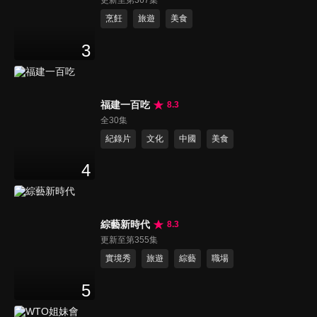
更新至第367集
烹飪
旅遊
美食
3
福建一百吃
8.3
全30集
紀錄片
文化
中國
美食
4
綜藝新時代
8.3
更新至第355集
實境秀
旅遊
綜藝
職場
5