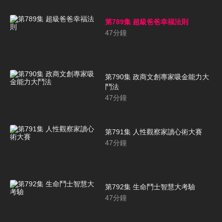
第789集 超級爸爸幸福法則
47
分鐘
第790集 政商文創專家吸金能力大
鬥法
47
分鐘
第791集 人性觀察家讀心術大賽
47
分鐘
第792集 生命鬥士智慧大考驗
47
分鐘