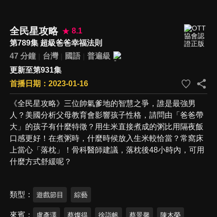
全民星攻略
8.1
第789集 超級爸爸幸福法則
47 分鐘
台灣
國語
普遍級
更新至第931集
首播日期：2023-01-16
《全民星攻略》三位帥氣爹地的智慧之爭，誰是最強男
人？美國分析父母教育會影響孩子性格，請問由「爸爸帶
大」的孩子有什麼特徵？用生米直接煮成的粥比用隔夜飯
口感更好！在煮粥時，什麼時候放入生米較恰當？常窩床
上當心「落枕」！骨科醫師建議，落枕後48小時內，可用
什麼方式舒緩呢？
類型
遊戲節目
綜藝
來賓
盧彥澤
蔡燦得
徐詣帆
蔡景馨
陳木榮