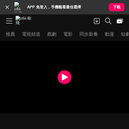
APP 免登入，手機觀看最佳選擇
下載
推薦
電視頻道
戲劇
電影
同步新番
動漫
短