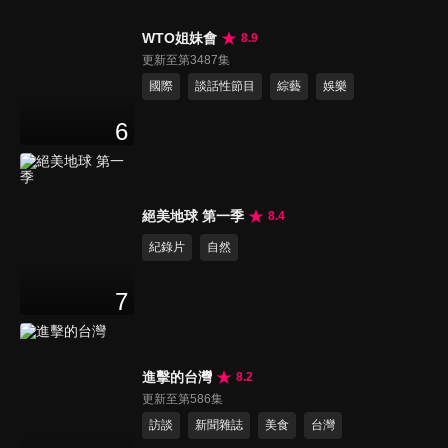
WTO姐妹會
8.9
更新至第3487集
國際
談話性節目
綜藝
娛樂
6
絕美地球 第一季
8.4
紀錄片
自然
7
進擊的台灣
8.2
更新至第586集
訪談
新聞雜誌
美食
台灣