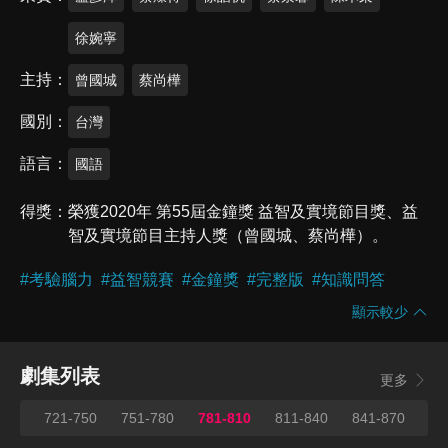
徐婉寧
主持
曾國城
蔡尚樺
國別
台灣
語言
國語
得獎
榮獲2020年 第55屆金鐘獎 益智及實境節目獎、益
智及實境節目主持人獎（曾國城、蔡尚樺）。
#
考驗腦力
#
益智競賽
#
金鐘獎
#
完整版
#
知識問答
顯示較少
劇集列表
更多
720
721-750
751-780
781-810
811-840
841-870
87