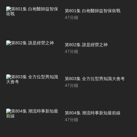
第801集 白袍醫師益智保衛戰
47
分鐘
第802集 誰是經營之神
47
分鐘
第803集 全方位型男知識大會考
47
分鐘
第804集 潮流時事新知最前線
47
分鐘