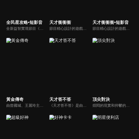
全民星攻略•短影音
天才衝衝衝
天才衝衝衝•短影音
全新益智實境節目《全民星攻略》，由館長曾國城擔任把關者，考驗著每個來挑戰九宮格益智遊戲藝人明星。想要攻略九宮格關卡，透過創意聯想、邏輯推理、理想分析，才有機會獲取智慧星幣，帶走夢幻大獎。
節目精心設計的遊戲內容，包括深受觀眾喜愛並且火紅於各大專院校的【TEMPO系列】，考驗藝人用肢體表達能力以及聯想能力的【你是WORD演】、【會演是英雄】，考驗英文程度的【EAR傳耳ABC】，超簡單、超爆笑的【看你怎麼說】，以及考驗藝人反應、機智以及隊友默契的【不可能的默契】等單元，逗趣又爆笑！
節目精心設計的遊戲內容，包括深受觀眾喜愛並且火紅於各大專院校的【TEMPO系列】，考驗藝人用肢體表達能力以及聯想能力的【你是WORD演】、【會演是英雄】，考驗英文程度的【EAR傳耳ABC】，超簡單、超爆笑的【看你怎麼說】，以及考驗藝人反應、機智以及隊友默契的【不可能的默契】等單元，逗趣又爆笑！
黃金傳奇
天才答不答
頂尖對決
由曾國城、王麗玲主持，許多人記憶中的經典外景綜藝節目之一。每次闖關成功的隊伍，可獲得藏寶圖；拼湊出完整藏寶圖者，可憑著藏寶圖提示至寶箱放置處；最後以正確寶箱之正確答案鑰匙開啟成功者，除隊長本身外的每位參賽者，即可獲得價值新台幣5萬元之黃金金牌。
《天才答不答》是由吳宗憲和吳怡霈共同主持的益智節目。節目設立高額的獎金來考驗藝人們真實的人性，同時將題目立體化，讓你身歷其境去冒險答題。更有哪些出乎意料的處罰，讓藝人羞愧的不想再答錯！一個最接近「人性」與「真實」的益智節目，現在就讓吳宗憲帶你輕鬆玩轉知識。
煩悶的現實和抑鬱的社會，你需要的就是笑、大聲笑、開口笑，《頂尖對決》就要你笑到落ㄟ骸，最具綜藝實力的庹宗康，和喜感十足的納豆各自領軍對抗，藝人搞笑pk笑果十足，《頂尖對決》讓你忘掉一週煩惱！