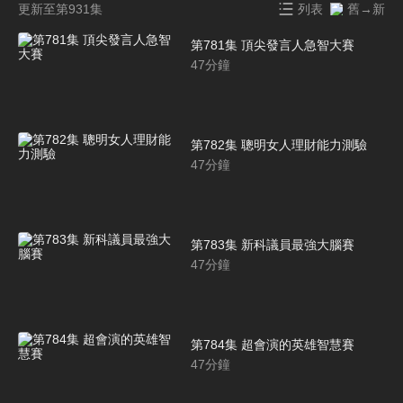
更新至第931集
列表
舊→新
第781集 頂尖發言人急智大賽
47
分鐘
第782集 聰明女人理財能力測驗
47
分鐘
第783集 新科議員最強大腦賽
47
分鐘
第784集 超會演的英雄智慧賽
47
分鐘