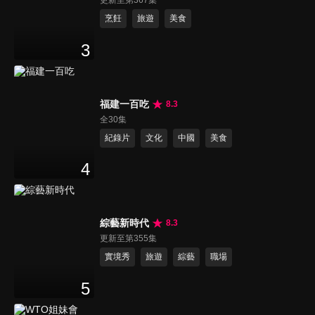
更新至第367集
烹飪
旅遊
美食
3
福建一百吃
8.3
全30集
紀錄片
文化
中國
美食
4
綜藝新時代
8.3
更新至第355集
實境秀
旅遊
綜藝
職場
5