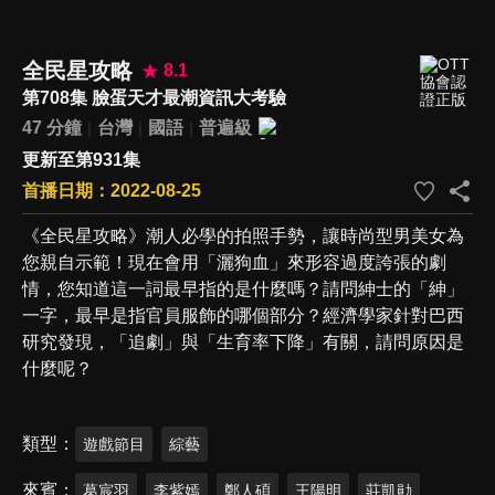
全民星攻略
8.1
第708集 臉蛋天才最潮資訊大考驗
47 分鐘
台灣
國語
普遍級
更新至第931集
首播日期：2022-08-25
《全民星攻略》潮人必學的拍照手勢，讓時尚型男美女為
您親自示範！現在會用「灑狗血」來形容過度誇張的劇
情，您知道這一詞最早指的是什麼嗎？請問紳士的「紳」
一字，最早是指官員服飾的哪個部分？經濟學家針對巴西
研究發現，「追劇」與「生育率下降」有關，請問原因是
什麼呢？
類型
遊戲節目
綜藝
來賓
葛宸羽
李紫嫣
鄭人碩
王陽明
莊凱勛