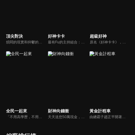
頂尖對決
好神卡卡
超級好神
煩悶的現實和抑鬱的社會，你需要的就是笑、大聲笑、開口笑，《頂尖對決》就要你笑到落ㄟ骸，最具綜藝實力的庹宗康，和喜感十足的納豆各自領軍對抗，藝人搞笑pk笑果十足，《頂尖對決》讓你忘掉一週煩惱！
最有Fu的主持組合：「A咖天王」徐乃麟+「好神天心」朱芯儀+「真理大學校花」洪棠+「台大獸醫碩士」LYDIA。遊戲的層層關卡，來賓必須要和主持人比反應，比記憶，比機智，比膽識，幸運女神的眷顧與遠離永遠都是個未知數！
原名《好神卡卡》，後改名為《超級好神》，是一檔益智類綜藝節目，由「A咖天王」徐乃麟搭配黃鐙輝主持。「好神智慧王」、「好神記憶王」、「誰是爆點王」、「好神送好禮」四個單元，讓來賓一較高下。比反應，比記憶，比機智，比膽識，幸運女神的眷顧與遠離永遠都是個未知數！
全民一起來
財神向錢衝
黃金計程車
「不用高學歷，不用會答題，全民一起來，獎金拿不完！」《全民一起來》是一檔結合手機遊戲的大型現場直播益智節目，「記憶、觀察、反應、平衡、敏捷...」，多道關卡考驗挑戰者的多元智能及體能，見證藝人明星各項不可思議的挑戰。
天天送您50萬現金，還有汽車大獎！不考智力、體力，挑戰家人、同事、同學、朋友互相了解的成渡和共同生活經驗。快來參加《財神向前衝》大獎通通送給您。
由總霸子趙正平開著計程車在街頭隨機找尋搭車路人，進行機智問答，如果十題答對就可以拿走金元寶！如果沒有答對，就把當前獎金減一個0然後發放！另外節目中總霸子趙正平還會帶我們遍尋美食名景。