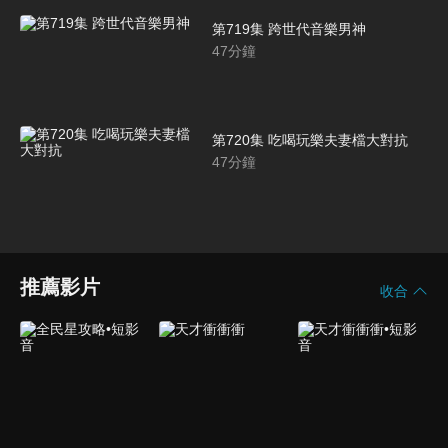
第719集 跨世代音樂男神
47
分鐘
第720集 吃喝玩樂夫妻檔大對抗
47
分鐘
推薦影片
收合