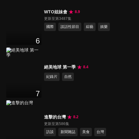
WTO姐妹會
8.9
更新至第3487集
國際
談話性節目
綜藝
娛樂
6
絕美地球 第一季
8.4
紀錄片
自然
7
進擊的台灣
8.2
更新至第586集
訪談
新聞雜誌
美食
台灣