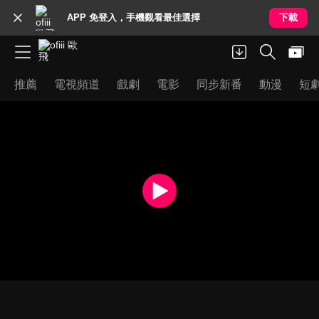
APP 免登入，手機觀看最佳選擇
下載
推薦
電視頻道
戲劇
電影
同步新番
動漫
短