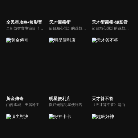
全民星攻略•短影音
天才衝衝衝
天才衝衝衝•短影音
全新益智實境節目《全民星攻略》，由館長曾國城擔任把關者，考驗著每個來挑戰九宮格益智遊戲藝人明星。想要攻略九宮格關卡，透過創意聯想、邏輯推理、理想分析，才有機會獲取智慧星幣，帶走夢幻大獎。
節目精心設計的遊戲內容，包括深受觀眾喜愛並且火紅於各大專院校的【TEMPO系列】，考驗藝人用肢體表達能力以及聯想能力的【你是WORD演】、【會演是英雄】，考驗英文程度的【EAR傳耳ABC】，超簡單、超爆笑的【看你怎麼說】，以及考驗藝人反應、機智以及隊友默契的【不可能的默契】等單元，逗趣又爆笑！
節目精心設計的遊戲內容，包括深受觀眾喜愛並且火紅於各大專院校的【TEMPO系列】，考驗藝人用肢體表達能力以及聯想能力的【你是WORD演】、【會演是英雄】，考驗英文程度的【EAR傳耳ABC】，超簡單、超爆笑的【看你怎麼說】，以及考驗藝人反應、機智以及隊友默契的【不可能的默契】等單元，逗趣又爆笑！
黃金傳奇
明星便利店
天才答不答
由曾國城、王麗玲主持，許多人記憶中的經典外景綜藝節目之一。每次闖關成功的隊伍，可獲得藏寶圖；拼湊出完整藏寶圖者，可憑著藏寶圖提示至寶箱放置處；最後以正確寶箱之正確答案鑰匙開啟成功者，除隊長本身外的每位參賽者，即可獲得價值新台幣5萬元之黃金金牌。
歡迎光臨明星便利店！你覺得便利店裡面有什麼？關東煮？茶葉蛋？還是讓你尖叫的大明星？一家擁有明星的便利店，到底有多稀奇，你會不會想要光臨呢？
《天才答不答》是由吳宗憲和吳怡霈共同主持的益智節目。節目設立高額的獎金來考驗藝人們真實的人性，同時將題目立體化，讓你身歷其境去冒險答題。更有哪些出乎意料的處罰，讓藝人羞愧的不想再答錯！一個最接近「人性」與「真實」的益智節目，現在就讓吳宗憲帶你輕鬆玩轉知識。