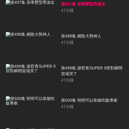
第497集 高學歷型男淑女
47
分鐘
第498集 網路大勢神人
47
分鐘
第499集 謝哲青SUPER 9答對瞬間
當場哭了
47
分鐘
第500集 明明可以靠臉吃飯專家
47
分鐘