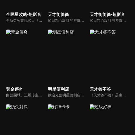
全民星攻略•短影音
天才衝衝衝
天才衝衝衝•短影音
全新益智實境節目《全民星攻略》，由館長曾國城擔任把關者，考驗著每個來挑戰九宮格益智遊戲藝人明星。想要攻略九宮格關卡，透過創意聯想、邏輯推理、理想分析，才有機會獲取智慧星幣，帶走夢幻大獎。
節目精心設計的遊戲內容，包括深受觀眾喜愛並且火紅於各大專院校的【TEMPO系列】，考驗藝人用肢體表達能力以及聯想能力的【你是WORD演】、【會演是英雄】，考驗英文程度的【EAR傳耳ABC】，超簡單、超爆笑的【看你怎麼說】，以及考驗藝人反應、機智以及隊友默契的【不可能的默契】等單元，逗趣又爆笑！
節目精心設計的遊戲內容，包括深受觀眾喜愛並且火紅於各大專院校的【TEMPO系列】，考驗藝人用肢體表達能力以及聯想能力的【你是WORD演】、【會演是英雄】，考驗英文程度的【EAR傳耳ABC】，超簡單、超爆笑的【看你怎麼說】，以及考驗藝人反應、機智以及隊友默契的【不可能的默契】等單元，逗趣又爆笑！
黃金傳奇
明星便利店
天才答不答
由曾國城、王麗玲主持，許多人記憶中的經典外景綜藝節目之一。每次闖關成功的隊伍，可獲得藏寶圖；拼湊出完整藏寶圖者，可憑著藏寶圖提示至寶箱放置處；最後以正確寶箱之正確答案鑰匙開啟成功者，除隊長本身外的每位參賽者，即可獲得價值新台幣5萬元之黃金金牌。
歡迎光臨明星便利店！你覺得便利店裡面有什麼？關東煮？茶葉蛋？還是讓你尖叫的大明星？一家擁有明星的便利店，到底有多稀奇，你會不會想要光臨呢？
《天才答不答》是由吳宗憲和吳怡霈共同主持的益智節目。節目設立高額的獎金來考驗藝人們真實的人性，同時將題目立體化，讓你身歷其境去冒險答題。更有哪些出乎意料的處罰，讓藝人羞愧的不想再答錯！一個最接近「人性」與「真實」的益智節目，現在就讓吳宗憲帶你輕鬆玩轉知識。