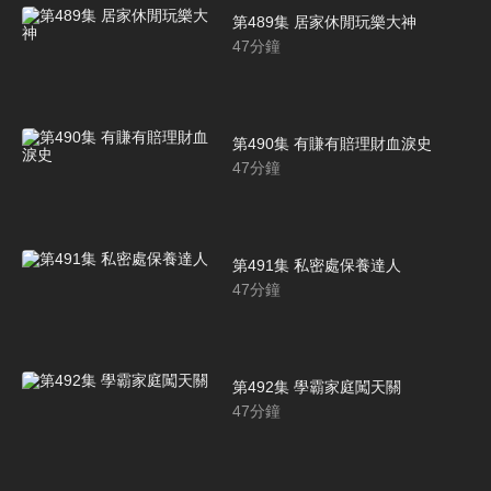
第489集 居家休閒玩樂大神
47
分鐘
第490集 有賺有賠理財血淚史
47
分鐘
第491集 私密處保養達人
47
分鐘
第492集 學霸家庭闖天關
47
分鐘