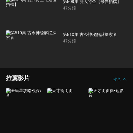
第509集 雙人特企【最佳拍檔】
47
分鐘
第510集 古今神秘解謎探索者
47
分鐘
推薦影片
收合