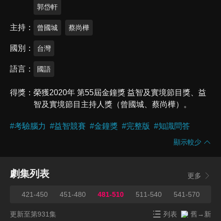
郭岱軒
主持
曾國城
蔡尚樺
國別
台灣
語言
國語
得獎
榮獲2020年 第55屆金鐘獎 益智及實境節目獎、益
智及實境節目主持人獎（曾國城、蔡尚樺）。
#
考驗腦力
#
益智競賽
#
金鐘獎
#
完整版
#
知識問答
顯示較少
劇集列表
更多
420
421-450
451-480
481-510
511-540
541-570
57
更新至第931集
列表
舊→新