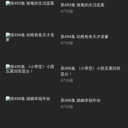
第493集 無毒的生活提案
47
分鐘
第494集 幼稚爸爸天才老爹
47
分鐘
第495集 《小學堂》小西瓜重回答
題台！
47
分鐘
第496集 婚姻幸福年份
47
分鐘