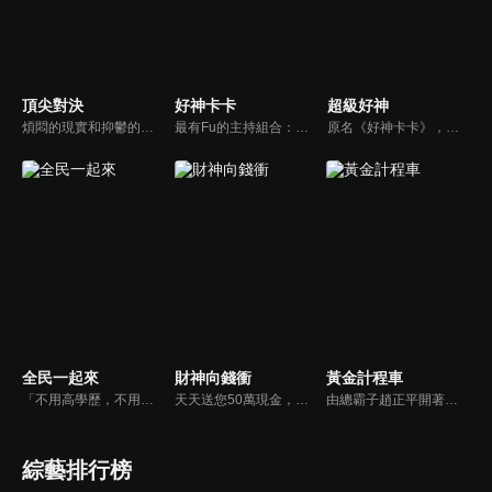
頂尖對決
好神卡卡
超級好神
煩悶的現實和抑鬱的社會，你需要的就是笑、大聲笑、開口笑，《頂尖對決》就要你笑到落ㄟ骸，最具綜藝實力的庹宗康，和喜感十足的納豆各自領軍對抗，藝人搞笑pk笑果十足，《頂尖對決》讓你忘掉一週煩惱！
最有Fu的主持組合：「A咖天王」徐乃麟+「好神天心」朱芯儀+「真理大學校花」洪棠+「台大獸醫碩士」LYDIA。遊戲的層層關卡，來賓必須要和主持人比反應，比記憶，比機智，比膽識，幸運女神的眷顧與遠離永遠都是個未知數！
原名《好神卡卡》，後改名為《超級好神》，是一檔益智類綜藝節目，由「A咖天王」徐乃麟搭配黃鐙輝主持。「好神智慧王」、「好神記憶王」、「誰是爆點王」、「好神送好禮」四個單元，讓來賓一較高下。比反應，比記憶，比機智，比膽識，幸運女神的眷顧與遠離永遠都是個未知數！
全民一起來
財神向錢衝
黃金計程車
「不用高學歷，不用會答題，全民一起來，獎金拿不完！」《全民一起來》是一檔結合手機遊戲的大型現場直播益智節目，「記憶、觀察、反應、平衡、敏捷...」，多道關卡考驗挑戰者的多元智能及體能，見證藝人明星各項不可思議的挑戰。
天天送您50萬現金，還有汽車大獎！不考智力、體力，挑戰家人、同事、同學、朋友互相了解的成渡和共同生活經驗。快來參加《財神向前衝》大獎通通送給您。
由總霸子趙正平開著計程車在街頭隨機找尋搭車路人，進行機智問答，如果十題答對就可以拿走金元寶！如果沒有答對，就把當前獎金減一個0然後發放！另外節目中總霸子趙正平還會帶我們遍尋美食名景。
綜藝排行榜