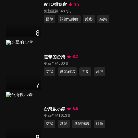
WTO姐妹會
8.9
更新至第3487集
國際
談話性節目
綜藝
娛樂
6
進擊的台灣
8.2
更新至第586集
訪談
新聞雜誌
美食
台灣
7
台灣啟示錄
8.6
更新至第1613集
訪談
新聞
新聞雜誌
社會
8