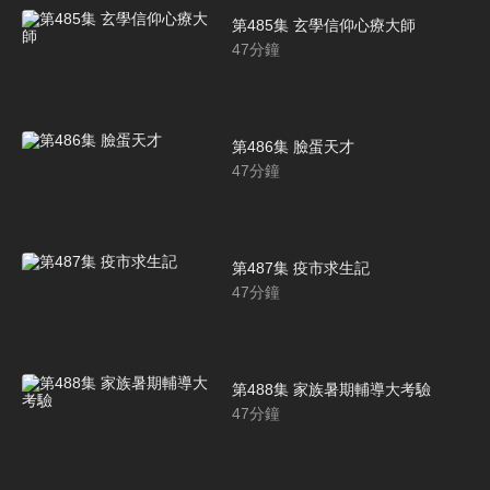
第485集 玄學信仰心療大師
47
分鐘
第486集 臉蛋天才
47
分鐘
第487集 疫市求生記
47
分鐘
第488集 家族暑期輔導大考驗
47
分鐘