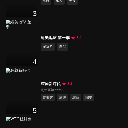
烹飪
旅遊
美食
3
絕美地球 第一季
8.4
紀錄片
自然
4
綜藝新時代
8.3
更新至第355集
實境秀
旅遊
綜藝
職場
5