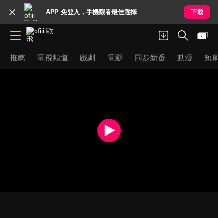
APP 免登入，手機觀看最佳選擇
下載
推薦
電視頻道
戲劇
電影
同步新番
動漫
短