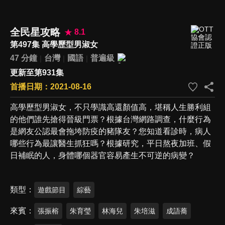
全民星攻略
8.1
第497集 高學歷型男淑女
47 分鐘
台灣
國語
普遍級
更新至第931集
首播日期：2021-08-16
高學歷型男淑女，不只學識高還顏值高，堪稱人生勝利組
的他們誰先搶得晉級門票？根據台灣網路調查，什麼行為
是網友公認最會拖垮防疫的豬隊友？您知道看診時，病人
哪些行為最讓醫生抓狂嗎？根據研究，平日熬夜加班、假
日補眠的人，身體哪個器官容易產生不可逆的病變？
類型
遊戲節目
綜藝
來賓
張振榕
朱育瑩
林海兒
朱培滋
成語蕎