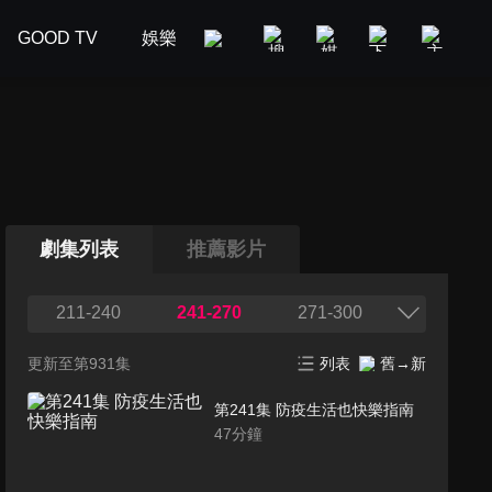
GOOD TV
娛樂
美食旅遊
新聞政論
汽車
劇集列表
推薦影片
211-240
241-270
271-300
更新至第931集
列表
舊→新
第241集 防疫生活也快樂指南
47
分鐘