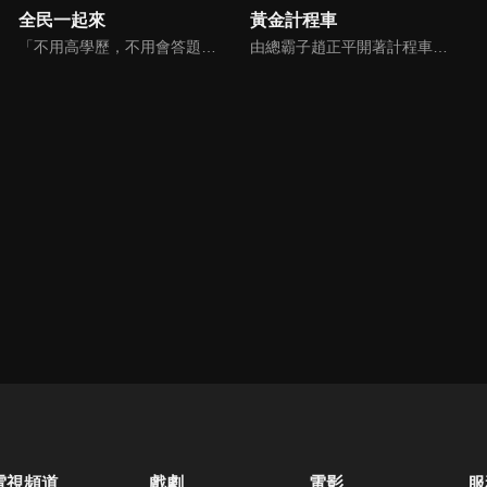
全民一起來
黃金計程車
「不用高學歷，不用會答題，全民一起來，獎金拿不完！」《全民一起來》是一檔結合手機遊戲的大型現場直播益智節目，「記憶、觀察、反應、平衡、敏捷...」，多道關卡考驗挑戰者的多元智能及體能，見證藝人明星各項不可思議的挑戰。
由總霸子趙正平開著計程車在街頭隨機找尋搭車路人，進行機智問答，如果十題答對就可以拿走金元寶！如果沒有答對，就把當前獎金減一個0然後發放！另外節目中總霸子趙正平還會帶我們遍尋美食名景。
電視頻道
戲劇
電影
服