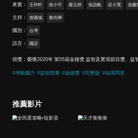
來賓
王祚軒
徐小可
嚴立婷
徐詣帆
莊小寬
池慶
主持
曾國城
蔡尚樺
國別
台灣
語言
國語
得獎
榮獲2020年 第55屆金鐘獎 益智及實境節目獎
#
考驗腦力
#
益智競賽
#
金鐘獎
#
完整版
#
知識問答
推薦影片