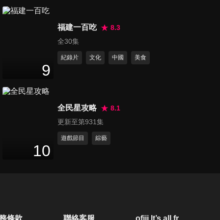
第260集 高顏值金頭腦
47
分鐘
福建一百吃
8.3
全30集
紀錄片
文化
中國
美食
第261集 運動朋友會
9
47
分鐘
全民星攻略
8.1
第262集 露咖小個子的大腦比
更新至第931集
拼
47
分鐘
遊戲節目
綜藝
10
第263集 生活百科達人
47
分鐘
第264集 舞動活力高手
務條款
聯絡客服
ofiii lt’s all free