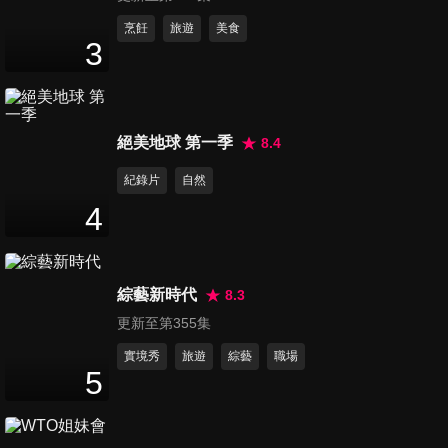
第251集 女王與菁英男智慧約
烹飪
旅遊
美食
3
會
47
分鐘
第252集 胸大有腦證明賽
絕美地球 第一季
8.4
47
分鐘
紀錄片
自然
4
第253集 兩代之間IQ大挑戰
47
分鐘
綜藝新時代
8.3
更新至第355集
第254集 高學歷的媒體人
47
分鐘
實境秀
旅遊
綜藝
職場
5
第255集 學霸與女神