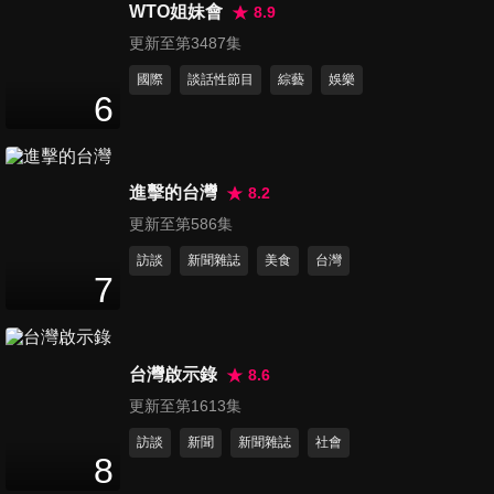
47
分鐘
WTO姐妹會
8.9
更新至第3487集
國際
談話性節目
綜藝
娛樂
第256集 街頭智慧王大戰學霸
6
47
分鐘
進擊的台灣
8.2
第257集 國際等級活動專家
47
分鐘
更新至第586集
訪談
新聞雜誌
美食
台灣
7
第258集 明星與社會菁英知識
大賽
47
分鐘
台灣啟示錄
8.6
更新至第1613集
第259集 美女主播 VS 天才偶
訪談
新聞
新聞雜誌
社會
像
8
47
分鐘