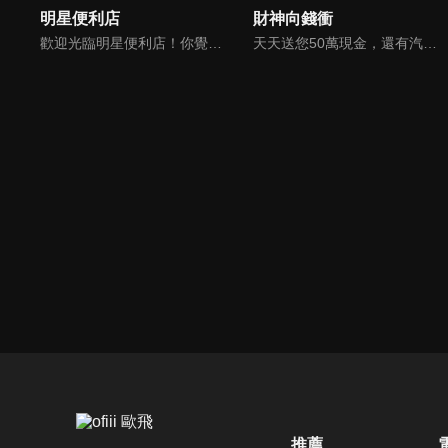
明星便利店
財神向錢衝
歡迎光臨明星便利店！你覺得便利店裡面有什麼？關東煮？茶葉蛋？還是讓你尖叫的大明星？一家擁有明星的便利店，到底有多稀奇，你會不會想要光臨呢？
天天送您50萬現金，還有汽車大獎！不考智力、體力，挑戰家人、同事、同學、朋友互相了解的成渡和共同生活經驗。快來參加《財神向前衝》大獎通通送給您。
推薦