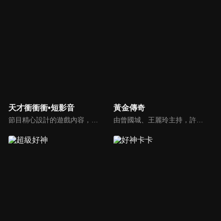
天才衝衝衝•短影音
黃金傳奇
節目精心設計的遊戲內容，包括深受觀眾喜愛並且火紅於各大專院校的【TEMPO系列】，考驗藝人用肢體表達能力以及聯想能力的【你是WORD演】、【會演是英雄】，考驗英文程度的【EAR傳耳ABC】，超簡單、超爆笑的【看你怎麼說】，以及考驗藝人反應、機智以及隊友默契的【不可能的默契】等單元，逗趣又爆笑！
由曾國城、王麗玲主持，許多人記憶中的經典外景綜藝節目之一。每次闖關成功的隊伍，可獲得藏寶圖；拼湊出完整藏寶圖者，可憑著藏寶圖提示至寶箱放置處；最後以正確寶箱之正確答案鑰匙開啟成功者，除隊長本身外的每位參賽者，即可獲得價值新台幣5萬元之黃金金牌。