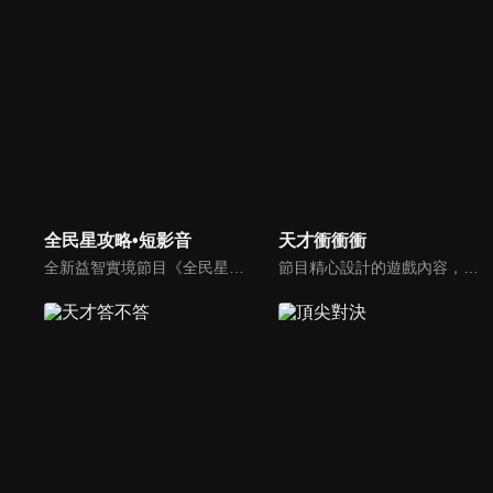
全民星攻略•短影音
天才衝衝衝
全新益智實境節目《全民星攻略》，由館長曾國城擔任把關者，考驗著每個來挑戰九宮格益智遊戲藝人明星。想要攻略九宮格關卡，透過創意聯想、邏輯推理、理想分析，才有機會獲取智慧星幣，帶走夢幻大獎。
節目精心設計的遊戲內容，包括深受觀眾喜愛並且火紅於各大專院校的【TEMPO系列】，考驗藝人用肢體表達能力以及聯想能力的【你是WORD演】、【會演是英雄】，考驗英文程度的【EAR傳耳ABC】，超簡單、超爆笑的【看你怎麼說】，以及考驗藝人反應、機智以及隊友默契的【不可能的默契】等單元，逗趣又爆笑！