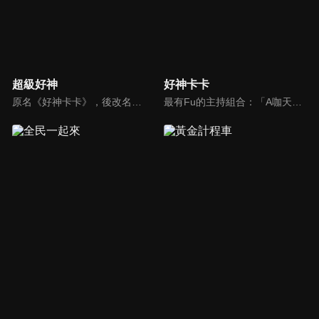
超級好神
好神卡卡
原名《好神卡卡》，後改名為《超級好神》，是一檔益智類綜藝節目，由「A咖天王」徐乃麟搭配黃鐙輝主持。「好神智慧王」、「好神記憶王」、「誰是爆點王」、「好神送好禮」四個單元，讓來賓一較高下。比反應，比記憶，比機智，比膽識，幸運女神的眷顧與遠離永遠都是個未知數！
最有Fu的主持組合：「A咖天王」徐乃麟+「好神天心」朱芯儀+「真理大學校花」洪棠+「台大獸醫碩士」LYDIA。遊戲的層層關卡，來賓必須要和主持人比反應，比記憶，比機智，比膽識，幸運女神的眷顧與遠離永遠都是個未知數！