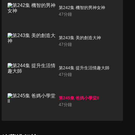
第242集 機智的男神女神
47
分鐘
第243集 美的創造大神
47
分鐘
第244集 提升生活情趣大師
47
分鐘
第245集 爸媽小學堂II
47
分鐘
第246集 小資理財大富翁
47
分鐘