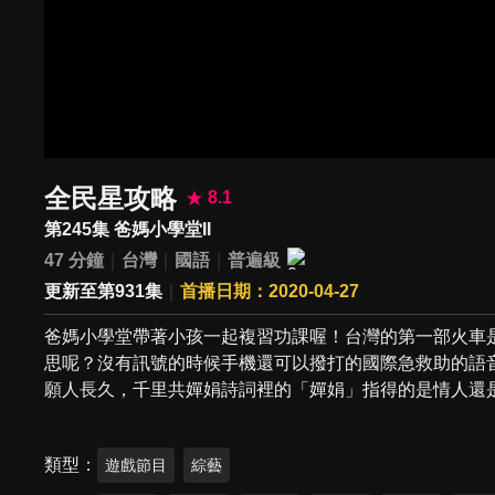
全民星攻略
8.1
第245集 爸媽小學堂II
47 分鐘
台灣
國語
普遍級
更新至第931集
首播日期：2020-04-27
爸媽小學堂帶著小孩一起複習功課喔！台灣的第一部火車
思呢？沒有訊號的時候手機還可以撥打的國際急救助的語
願人長久，千里共嬋娟詩詞裡的「嬋娟」指得的是情人還
類型
遊戲節目
綜藝