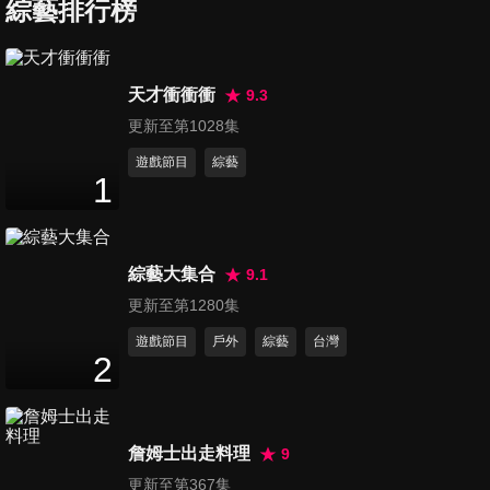
綜藝排行榜
第247集 好朋友相愛相殺
天才衝衝衝
9.3
47
分鐘
更新至第1028集
遊戲節目
綜藝
1
第248集 華麗的美味大師
47
分鐘
綜藝大集合
9.1
第249集 宅在家的健康專家
更新至第1280集
47
分鐘
遊戲節目
戶外
綜藝
台灣
2
第250集 家有青少年
47
分鐘
詹姆士出走料理
9
更新至第367集