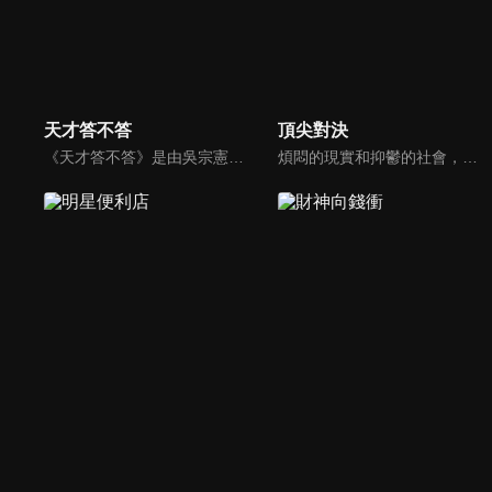
天才答不答
頂尖對決
《天才答不答》是由吳宗憲和吳怡霈共同主持的益智節目。節目設立高額的獎金來考驗藝人們真實的人性，同時將題目立體化，讓你身歷其境去冒險答題。更有哪些出乎意料的處罰，讓藝人羞愧的不想再答錯！一個最接近「人性」與「真實」的益智節目，現在就讓吳宗憲帶你輕鬆玩轉知識。
煩悶的現實和抑鬱的社會，你需要的就是笑、大聲笑、開口笑，《頂尖對決》就要你笑到落ㄟ骸，最具綜藝實力的庹宗康，和喜感十足的納豆各自領軍對抗，藝人搞笑pk笑果十足，《頂尖對決》讓你忘掉一週煩惱！