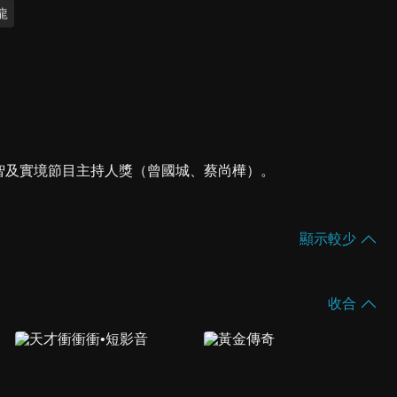
龍
、益智及實境節目主持人獎（曾國城、蔡尚樺）。
顯示較少
收合