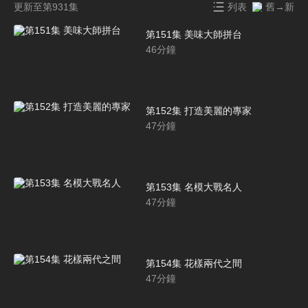
更新至第931集
列表
舊→新
第151集 美味大師拼台
46
分鐘
第152集 打造美麗的專家
47
分鐘
第153集 名模大戰名人
47
分鐘
第154集 花樣兩代之間
47
分鐘