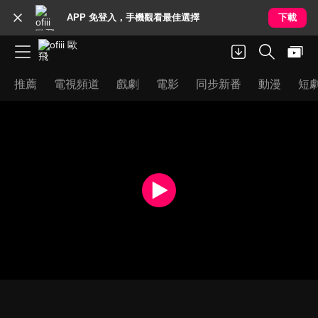
APP 免登入，手機觀看最佳選擇
下載
推薦
電視頻道
戲劇
電影
同步新番
動漫
短