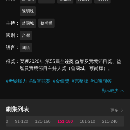
陳明珠
主持
曾國城
蔡尚樺
國別
台灣
語言
國語
得獎
榮獲2020年 第55屆金鐘獎 益智及實境節目獎、益
智及實境節目主持人獎（曾國城、蔡尚樺）。
#
考驗腦力
#
益智競賽
#
金鐘獎
#
完整版
#
知識問答
顯示較少
劇集列表
更多
1-90
91-120
121-150
151-180
181-210
211-240
24