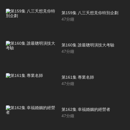
第159集 八三夭想見你特別企劃
47
分鐘
第160集 誰最聰明演技大考驗
47
分鐘
第161集 專業名師
47
分鐘
第162集 幸福婚姻的經營者
47
分鐘