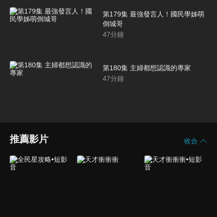
第179集 最強發言人！國民學姊萌
倒城哥
47
分鐘
第180集 主婦都想認識的專家
47
分鐘
推薦影片
收合