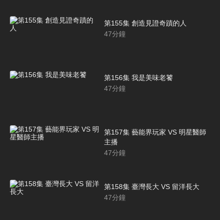
第155集 創造見證奇蹟的人
47
分鐘
第156集 我是美味老饕
47
分鐘
第157集 藝能界玩家 VS 明星醫師
主播
47
分鐘
第158集 臺灣長大 VS 留洋長大
47
分鐘