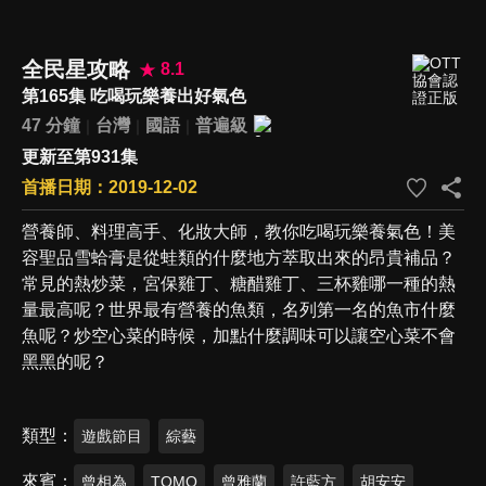
全民星攻略
8.1
第165集 吃喝玩樂養出好氣色
47 分鐘
台灣
國語
普遍級
更新至第931集
首播日期：2019-12-02
營養師、料理高手、化妝大師，教你吃喝玩樂養氣色！美
容聖品雪蛤膏是從蛙類的什麼地方萃取出來的昂貴補品？
常見的熱炒菜，宮保雞丁、糖醋雞丁、三杯雞哪一種的熱
量最高呢？世界最有營養的魚類，名列第一名的魚市什麼
魚呢？炒空心菜的時候，加點什麼調味可以讓空心菜不會
黑黑的呢？
類型
遊戲節目
綜藝
來賓
曾相為
TOMO
曾雅蘭
許藍方
胡安安