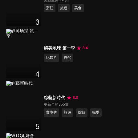
更新至第367集
烹飪
旅遊
美食
3
絕美地球 第一季
8.4
紀錄片
自然
4
綜藝新時代
8.3
更新至第355集
實境秀
旅遊
綜藝
職場
5