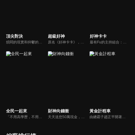
頂尖對決
超級好神
好神卡卡
煩悶的現實和抑鬱的社會，你需要的就是笑、大聲笑、開口笑，《頂尖對決》就要你笑到落ㄟ骸，最具綜藝實力的庹宗康，和喜感十足的納豆各自領軍對抗，藝人搞笑pk笑果十足，《頂尖對決》讓你忘掉一週煩惱！
原名《好神卡卡》，後改名為《超級好神》，是一檔益智類綜藝節目，由「A咖天王」徐乃麟搭配黃鐙輝主持。「好神智慧王」、「好神記憶王」、「誰是爆點王」、「好神送好禮」四個單元，讓來賓一較高下。比反應，比記憶，比機智，比膽識，幸運女神的眷顧與遠離永遠都是個未知數！
最有Fu的主持組合：「A咖天王」徐乃麟+「好神天心」朱芯儀+「真理大學校花」洪棠+「台大獸醫碩士」LYDIA。遊戲的層層關卡，來賓必須要和主持人比反應，比記憶，比機智，比膽識，幸運女神的眷顧與遠離永遠都是個未知數！
全民一起來
財神向錢衝
黃金計程車
「不用高學歷，不用會答題，全民一起來，獎金拿不完！」《全民一起來》是一檔結合手機遊戲的大型現場直播益智節目，「記憶、觀察、反應、平衡、敏捷...」，多道關卡考驗挑戰者的多元智能及體能，見證藝人明星各項不可思議的挑戰。
天天送您50萬現金，還有汽車大獎！不考智力、體力，挑戰家人、同事、同學、朋友互相了解的成渡和共同生活經驗。快來參加《財神向前衝》大獎通通送給您。
由總霸子趙正平開著計程車在街頭隨機找尋搭車路人，進行機智問答，如果十題答對就可以拿走金元寶！如果沒有答對，就把當前獎金減一個0然後發放！另外節目中總霸子趙正平還會帶我們遍尋美食名景。