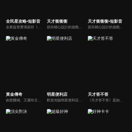
全民星攻略•短影音
天才衝衝衝
天才衝衝衝•短影音
全新益智實境節目《全民星攻略》，由館長曾國城擔任把關者，考驗著每個來挑戰九宮格益智遊戲藝人明星。想要攻略九宮格關卡，透過創意聯想、邏輯推理、理想分析，才有機會獲取智慧星幣，帶走夢幻大獎。
節目精心設計的遊戲內容，包括深受觀眾喜愛並且火紅於各大專院校的【TEMPO系列】，考驗藝人用肢體表達能力以及聯想能力的【你是WORD演】、【會演是英雄】，考驗英文程度的【EAR傳耳ABC】，超簡單、超爆笑的【看你怎麼說】，以及考驗藝人反應、機智以及隊友默契的【不可能的默契】等單元，逗趣又爆笑！
節目精心設計的遊戲內容，包括深受觀眾喜愛並且火紅於各大專院校的【TEMPO系列】，考驗藝人用肢體表達能力以及聯想能力的【你是WORD演】、【會演是英雄】，考驗英文程度的【EAR傳耳ABC】，超簡單、超爆笑的【看你怎麼說】，以及考驗藝人反應、機智以及隊友默契的【不可能的默契】等單元，逗趣又爆笑！
黃金傳奇
明星便利店
天才答不答
由曾國城、王麗玲主持，許多人記憶中的經典外景綜藝節目之一。每次闖關成功的隊伍，可獲得藏寶圖；拼湊出完整藏寶圖者，可憑著藏寶圖提示至寶箱放置處；最後以正確寶箱之正確答案鑰匙開啟成功者，除隊長本身外的每位參賽者，即可獲得價值新台幣5萬元之黃金金牌。
歡迎光臨明星便利店！你覺得便利店裡面有什麼？關東煮？茶葉蛋？還是讓你尖叫的大明星？一家擁有明星的便利店，到底有多稀奇，你會不會想要光臨呢？
《天才答不答》是由吳宗憲和吳怡霈共同主持的益智節目。節目設立高額的獎金來考驗藝人們真實的人性，同時將題目立體化，讓你身歷其境去冒險答題。更有哪些出乎意料的處罰，讓藝人羞愧的不想再答錯！一個最接近「人性」與「真實」的益智節目，現在就讓吳宗憲帶你輕鬆玩轉知識。