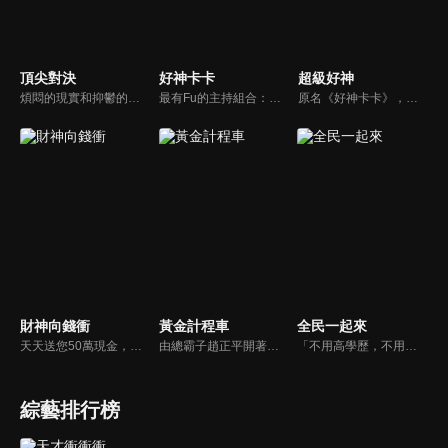
頂尖對決
好神卡卡
超級好神
煩悶的現實和抑鬱的社會，你需要的就是笑、大聲笑、開口笑，《頂尖對決》就要你笑到落ㄟ骸，最具綜藝實力的庹宗康，和喜感十足的納豆各自領軍對抗，藝人搞笑pk笑果十足，《頂尖對決》讓你忘掉一週煩惱！
最有Fu的主持組合：「A咖天王」徐乃麟+「好神天心」朱芯儀+「真理大學校花」洪棠+「台大獸醫碩士」LYDIA。遊戲的層層關卡，來賓必須要和主持人比反應，比記憶，比機智，比膽識，幸運女神的眷顧與遠離永遠都是個未知數！
原名《好神卡卡》，後改名為《超級好神》，是一檔益智類綜藝節目，由「A咖天王」徐乃麟搭配黃鐙輝主持。「好神智慧王」、「好神記憶王」、「誰是爆點王」、「好神送好禮」四個單元，讓來賓一較高下。比反應，比記憶，比機智，比膽識，幸運女神的眷顧與遠離永遠都是個未知數！
財神向錢衝
黃金計程車
全民一起來
天天送您50萬現金，還有汽車大獎！不考智力、體力，挑戰家人、同事、同學、朋友互相了解的成渡和共同生活經驗。快來參加《財神向前衝》大獎通通送給您。
由總霸子趙正平開著計程車在街頭隨機找尋搭車路人，進行機智問答，如果十題答對就可以拿走金元寶！如果沒有答對，就把當前獎金減一個0然後發放！另外節目中總霸子趙正平還會帶我們遍尋美食名景。
「不用高學歷，不用會答題，全民一起來，獎金拿不完！」《全民一起來》是一檔結合手機遊戲的大型現場直播益智節目，「記憶、觀察、反應、平衡、敏捷...」，多道關卡考驗挑戰者的多元智能及體能，見證藝人明星各項不可思議的挑戰。
綜藝排行榜