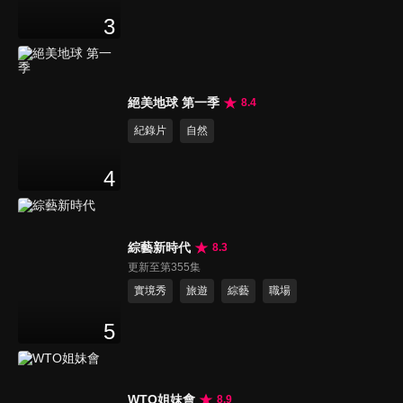
3
絕美地球 第一季
8.4
紀錄片
自然
4
綜藝新時代
8.3
更新至第355集
實境秀
旅遊
綜藝
職場
5
WTO姐妹會
8.9