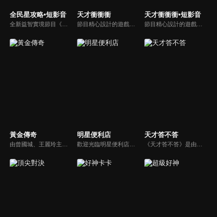
全民星攻略•短影音
天才衝衝衝
天才衝衝衝•短影音
全新益智實境節目《全民星攻略》，由館長曾國城擔任把關者，考驗著每個來挑戰九宮格益智遊戲藝人明星。想要攻略九宮格關卡，透過創意聯想、邏輯推理、理想分析，才有機會獲取智慧星幣，帶走夢幻大獎。
節目精心設計的遊戲內容，包括深受觀眾喜愛並且火紅於各大專院校的【TEMPO系列】，考驗藝人用肢體表達能力以及聯想能力的【你是WORD演】、【會演是英雄】，考驗英文程度的【EAR傳耳ABC】，超簡單、超爆笑的【看你怎麼說】，以及考驗藝人反應、機智以及隊友默契的【不可能的默契】等單元，逗趣又爆笑！
節目精心設計的遊戲內容，包括深受觀眾喜愛並且火紅於各大專院校的【TEMPO系列】，考驗藝人用肢體表達能力以及聯想能力的【你是WORD演】、【會演是英雄】，考驗英文程度的【EAR傳耳ABC】，超簡單、超爆笑的【看你怎麼說】，以及考驗藝人反應、機智以及隊友默契的【不可能的默契】等單元，逗趣又爆笑！
黃金傳奇
明星便利店
天才答不答
由曾國城、王麗玲主持，許多人記憶中的經典外景綜藝節目之一。每次闖關成功的隊伍，可獲得藏寶圖；拼湊出完整藏寶圖者，可憑著藏寶圖提示至寶箱放置處；最後以正確寶箱之正確答案鑰匙開啟成功者，除隊長本身外的每位參賽者，即可獲得價值新台幣5萬元之黃金金牌。
歡迎光臨明星便利店！你覺得便利店裡面有什麼？關東煮？茶葉蛋？還是讓你尖叫的大明星？一家擁有明星的便利店，到底有多稀奇，你會不會想要光臨呢？
《天才答不答》是由吳宗憲和吳怡霈共同主持的益智節目。節目設立高額的獎金來考驗藝人們真實的人性，同時將題目立體化，讓你身歷其境去冒險答題。更有哪些出乎意料的處罰，讓藝人羞愧的不想再答錯！一個最接近「人性」與「真實」的益智節目，現在就讓吳宗憲帶你輕鬆玩轉知識。