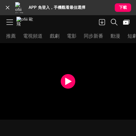
APP 免登入，手機觀看最佳選擇
下載
推薦
電視頻道
戲劇
電影
同步新番
動漫
短