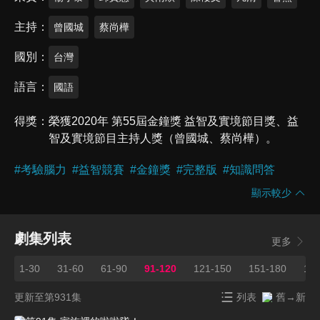
主持
曾國城
蔡尚樺
國別
台灣
語言
國語
得獎
榮獲2020年 第55屆金鐘獎 益智及實境節目獎、益
智及實境節目主持人獎（曾國城、蔡尚樺）。
#
考驗腦力
#
益智競賽
#
金鐘獎
#
完整版
#
知識問答
顯示較少
劇集列表
更多
1-30
31-60
61-90
91-120
121-150
151-180
181
更新至第931集
列表
舊→新