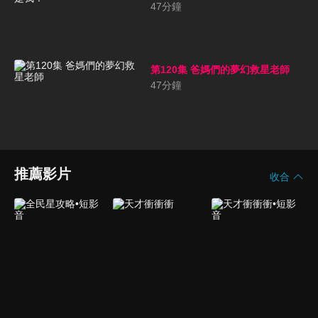
47
分鐘
第120集 爸媽們的夢幻救星老師
47
分鐘
推薦影片
收合