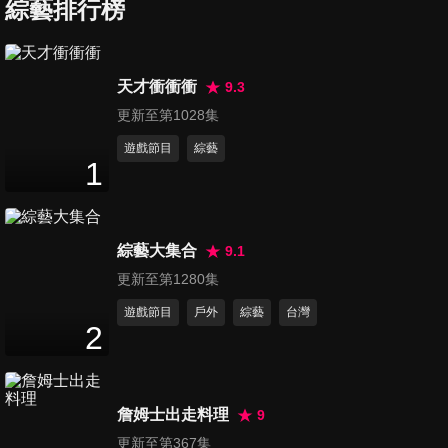
綜藝排行榜
第7集 翻轉新思維！愛體育 瘋
電玩沒有未來？徐展元 潔哥
48
分鐘
天才衝衝衝
9.3
更新至第1028集
第8集 免錢好料吃翻天？外景
遊戲節目
綜藝
真的爽吃爽玩爽爽賺？哈孝遠
1
48
分鐘
謝忻
第9集 地方的議員究竟忙什
綜藝大集合
麼？呱吉 高嘉瑜
9.1
48
分鐘
更新至第1280集
遊戲節目
戶外
綜藝
台灣
第10集 彩虹炸彈來襲 同志婚姻
2
不是夢！苗博雅 韋佳德
48
分鐘
詹姆士出走料理
9
第11集 原來我們離歧視這麼近
更新至第367集