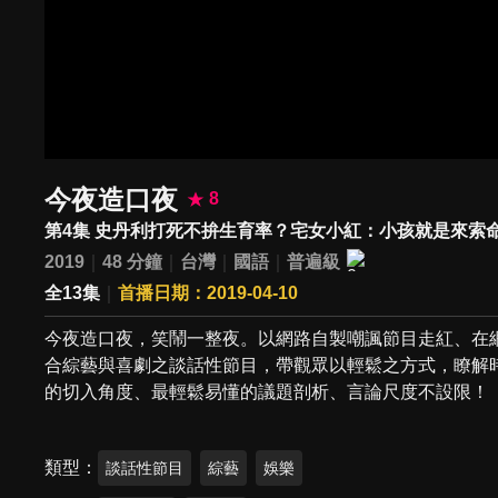
今夜造口夜
8
第4集 史丹利打死不拚生育率？宅女小紅：小孩就是來索
2019
48 分鐘
台灣
國語
普遍級
全13集
首播日期：2019-04-10
今夜造口夜，笑鬧一整夜。以網路自製嘲諷節目走紅、在
合綜藝與喜劇之談話性節目，帶觀眾以輕鬆之方式，瞭解
的切入角度、最輕鬆易懂的議題剖析、言論尺度不設限！
類型
談話性節目
綜藝
娛樂