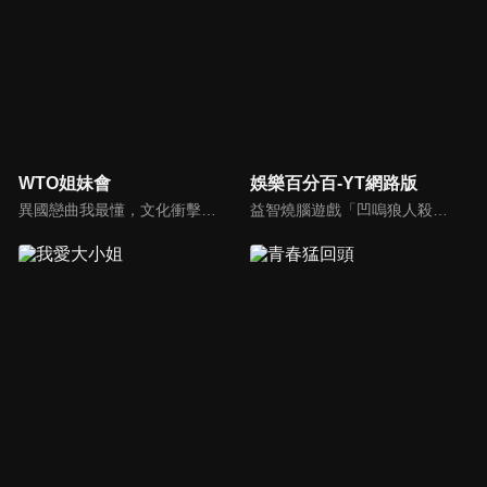
WTO姐妹會
娛樂百分百-YT網路版
異國戀曲我最懂，文化衝擊大不同！到底新住民怎麼看台灣？讓我們與主持人和來自世界各地的外國朋友，一起聊聊不同國家文化差異、衝擊、風俗、語言學習經驗、婚姻生活等。
益智燒腦遊戲「凹嗚狼人殺」激發你的邏輯推理能力，偶像巨星雲集，全球娛樂資訊，一手掌握不脫節！2025全新升級改版，盡在《娛樂百分百-YT網路版》！