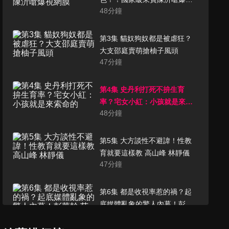
48
分鐘
網膜
第3集 貓奴狗奴都是被虐狂？
大支邵庭賣萌搶柚子風頭
47
分鐘
第4集 史丹利打死不拚生育
率？宅女小紅：小孩就是來索
48
分鐘
命的
第5集 大方談性不避諱！性教
育就要這樣教 高山峰 林靜儀
47
分鐘
第6集 都是收視率惹的禍？起
底媒體亂象的驚人內幕！彭華
48
分鐘
幹 范琪斐