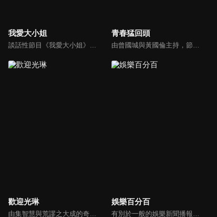
我愛大小姐
青春猛回頭
談話性節目《我愛大小姐》是由吳淡如、林慧萍主持的一檔談話性節目，講訴女人間的那些事。
由曾國城與黃國倫主持，節目中邀請20位20歲以下青少年組成青春團，另一邊則為年紀相較成熟的藝人來賓為不老團，每集分別就一件青少年必定遇見的事件討論，看兩個不同年代的人們，所擁有的不同看法與立場。帶領讓觀眾一起回到那些年的青春歲月！
歡迎光琳
娛樂百分百
由集智慧與荒謬之大成的奇葩大叔-沈玉琳與話鋒大膽的俏麗甜心-范乙霏(Albee)共同主持。餐桌上趣味橫生，檯面下爾虞我詐，五花八門的另類話題，層出不窮的驚奇爆點，此起彼落的嘻笑怒罵聲道盡人生悲歡離合。邊吃邊聊，將美味與趣味完美結合的吃播新模式。歡迎光琳，敬邀您大駕觀琳！
有別於一般的娛樂新聞播報，透過遊戲、粉絲互動認識大明星們的真性情，歌唱單元讓你享受歌手們天籟般的歌聲，各式專題報導是為最佳懶人包，掌握最新娛樂動態，求新求變的節目單元刺激你的感官、滿足你的視覺，帶給你滿滿的歡笑，洗去整日的疲憊！