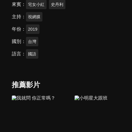
來賓
宅女小紅
史丹利
主持
視網膜
年份
2019
國別
台灣
語言
國語
推薦影片