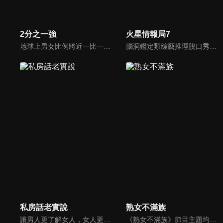
2分之一強
火星情報局7
地球上男女比例將近一比一，也就是有二分之一的女人。我們認為新世代的女人不論在能力、經濟、教育、工作上都不輸男人，這些獨立自主的女人早已撐起半邊天，她們有自己的價值觀和感情觀，我們稱她們是『二分之一強』。
腦洞鑑定類綜藝推理脫口秀，陣容為薛之謙、大張偉、楊迪、劉維、黃子弘凡、黃聖依、龐博等…節目圍繞著當下熱梗熱點、觀眾的興趣點、共鳴點展開故事；火星特工廣發英雄帖正面對撞，迎戰近年最出圈、最有趣、最敢說的廠牌大咖們。真金不怕火煉！一場席卷全網的廠牌巔峰之戰即將展開！
私房話老實說
熟女不滿族
讓男人更了解女人，女人更了解自己 ，揭密女性私房話，讓療癒專家教你更愛自己！由于美人和納豆攜手主持，更多你想知道的女性私密話題都在《私房話老實說》。
《熟女不滿族》節目主題均有關25-49歲的未婚女性，這些熟女們漂亮卻擔心嫁不出去，獨立卻希望有人疼，最怕寂寞，只能用工作填滿時間，她們是最矛盾最不滿足的一群人。