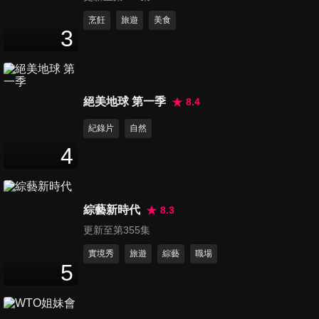
杜力 林辰
48
分鐘
烹飪
旅遊
美食
3
第12集 台語的奧妙之處 報你
知！楊大正 陳柏惟
48
分鐘
絕美地球 第一季
8.4
第13集 送啦！這就是愛台灣啦
紀錄片
自然
鍾明軒 夢多
4
48
分鐘
綜藝新時代
8.3
更新至第355集
實境秀
旅遊
綜藝
職場
5