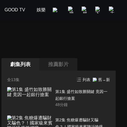
GOOD TV
娛樂
美食旅遊
新聞政論
汽車
劇集列表
推薦影片
全13集
列表
舊→新
第1集 盛竹如致勝關鍵 竟因一
起銀行搶案
48
分鐘
第2集 焦糖爆遭騙財又騙
色？！國家級來賓陳沂嗆爆視