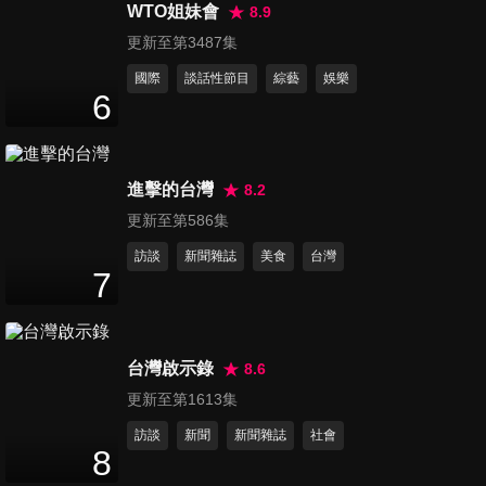
WTO姐妹會
8.9
更新至第3487集
國際
談話性節目
綜藝
娛樂
6
進擊的台灣
8.2
更新至第586集
訪談
新聞雜誌
美食
台灣
7
台灣啟示錄
8.6
更新至第1613集
訪談
新聞
新聞雜誌
社會
8