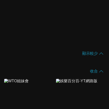
顯示較少
收合