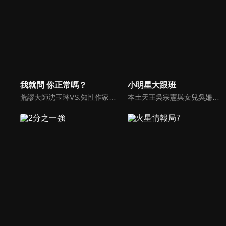
我就問 你正常嗎？
小明星大跟班
荒謬大師沈玉琳VS.知性作家​​于美人，首次聯手主持！雙方展現犀利又幽默的獨特主持風格引爆辛辣話題！
本土天王吳宗憲與女兒吳姍儒（Sandy）搭檔主持，每集邀請來賓暢談演藝圈大小事，父女檔聯手笑果十足，老梗搭上新世代，最新組合強勢登場！