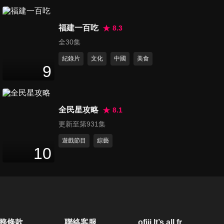
福建一百吃
8.3
全30集
紀錄片
文化
中國
美食
9
全民星攻略
8.1
更新至第931集
遊戲節目
綜藝
10
務條款
聯絡客服
ofiii lt’s all free