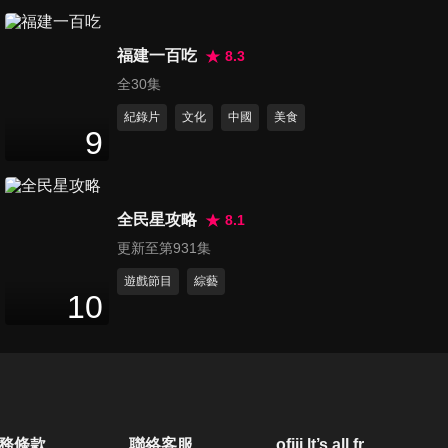
福建一百吃
8.3
全30集
紀錄片
文化
中國
美食
9
全民星攻略
8.1
更新至第931集
遊戲節目
綜藝
10
務條款
聯絡客服
ofiii lt’s all free