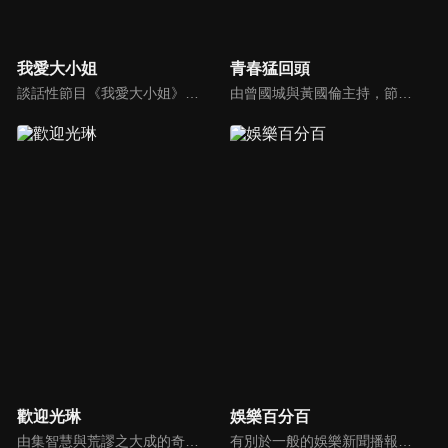
我愛大小姐
青春猛回頭
談話性節目《我愛大小姐》是由吳淡如、林慧萍主持的一檔談話性節目，講訴女人間的那些事。
由曾國城與黃國倫主持，節目中邀請20位20歲以下青少年組成青春團，另一邊則為年紀相較成熟的藝人來賓為不老團，每集分別就一件青少年必定遇見的事件討論，看兩個不同年代的人們，所擁有的不同看法與立場。帶領讓觀眾一起回到那些年的青春歲月！
歡迎光琳
娛樂百分百
由集智慧與荒謬之大成的奇葩大叔-沈玉琳與話鋒大膽的俏麗甜心-范乙霏(Albee)共同主持。餐桌上趣味橫生，檯面下爾虞我詐，五花八門的另類話題，層出不窮的驚奇爆點，此起彼落的嘻笑怒罵聲道盡人生悲歡離合。邊吃邊聊，將美味與趣味完美結合的吃播新模式。歡迎光琳，敬邀您大駕觀琳！
有別於一般的娛樂新聞播報，透過遊戲、粉絲互動認識大明星們的真性情，歌唱單元讓你享受歌手們天籟般的歌聲，各式專題報導是為最佳懶人包，掌握最新娛樂動態，求新求變的節目單元刺激你的感官、滿足你的視覺，帶給你滿滿的歡笑，洗去整日的疲憊！