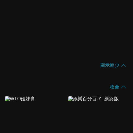
顯示較少
收合