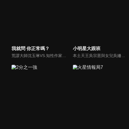
我就問 你正常嗎？
小明星大跟班
荒謬大師沈玉琳VS.知性作家​​于美人，首次聯手主持！雙方展現犀利又幽默的獨特主持風格引爆辛辣話題！
本土天王吳宗憲與女兒吳姍儒（Sandy）搭檔主持，每集邀請來賓暢談演藝圈大小事，父女檔聯手笑果十足，老梗搭上新世代，最新組合強勢登場！