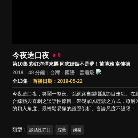
今夜造口夜
8
第10集 彩虹炸彈來襲 同志婚姻不是夢！苗博雅 韋佳德
2019
48 分鐘
台灣
國語
普遍級
全13集
首播日期：2019-05-22
今夜造口夜，笑鬧一整夜。以網路自製嘲諷節目走紅、在
合綜藝與喜劇之談話性節目，帶觀眾以輕鬆之方式，瞭解
的切入角度、最輕鬆易懂的議題剖析、言論尺度不設限！
類型
談話性節目
綜藝
娛樂