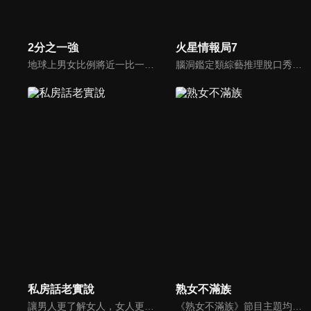
2分之一強
火星情報局7
地球上男女比例將近一比一，也就是有二分之一的女人。我們認為新世代的女人不論在能力、經濟、教育、工作上都不輸男人，這些獨立自主的女人早已撐起半邊天，她們有自己的價值觀和感情觀，我們稱她們是『二分之一強』。
腦洞鑑定類綜藝推理脫口秀，陣容為薛之謙、大張偉、楊迪、劉維、黃子弘凡、黃聖依、龐博等…節目圍繞著當下熱梗熱點、觀眾的興趣點、共鳴點展開故事；火星特工廣發英雄帖正面對撞，迎戰近年最出圈、最有趣、最敢說的廠牌大咖們。真金不怕火煉！一場席卷全網的廠牌巔峰之戰即將展開！
私房話老實說
熟女不滿族
讓男人更了解女人，女人更了解自己 ，揭密女性私房話，讓療癒專家教你更愛自己！由于美人和納豆攜手主持，更多你想知道的女性私密話題都在《私房話老實說》。
《熟女不滿族》節目主題均有關25-49歲的未婚女性，這些熟女們漂亮卻擔心嫁不出去，獨立卻希望有人疼，最怕寂寞，只能用工作填滿時間，她們是最矛盾最不滿足的一群人。