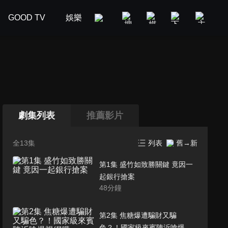
GOOD TV
娛樂
美食旅遊
新聞政論
汽車
劇集列表
推薦影片
全13集
列表
舊→新
第1集 盛竹如致勝關鍵 竟因一
起銀行搶案
48
分鐘
第2集 焦糖爆遭騙財又騙
色？！國家級來賓陳沂嗆爆視