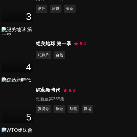
杜力 林辰
48
分鐘
烹飪
旅遊
美食
3
第12集 台語的奧妙之處 報你
知！楊大正 陳柏惟
48
分鐘
絕美地球 第一季
8.4
第13集 送啦！這就是愛台灣啦
紀錄片
自然
鍾明軒 夢多
4
48
分鐘
綜藝新時代
8.3
更新至第355集
實境秀
旅遊
綜藝
職場
5