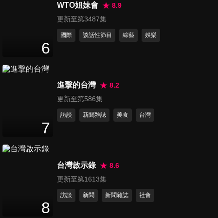
WTO姐妹會
8.9
更新至第3487集
國際
談話性節目
綜藝
娛樂
6
進擊的台灣
8.2
更新至第586集
訪談
新聞雜誌
美食
台灣
7
台灣啟示錄
8.6
更新至第1613集
訪談
新聞
新聞雜誌
社會
8