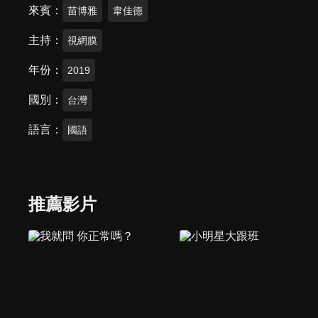
來賓
苗博雅
韋佳德
主持
視網膜
年份
2019
國別
台灣
語言
國語
推薦影片