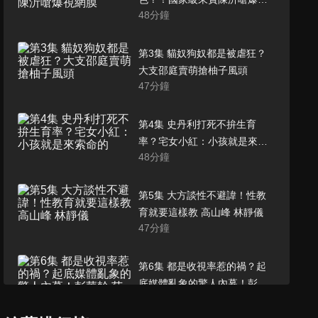
48
分鐘
網膜
第3集 貓奴狗奴都是被虐狂？
大支邵庭賣萌搶柚子風頭
47
分鐘
第4集 史丹利打死不拚生育
率？宅女小紅：小孩就是來索
48
分鐘
命的
第5集 大方談性不避諱！性教
育就要這樣教 高山峰 林靜儀
47
分鐘
第6集 都是收視率惹的禍？起
底媒體亂象的驚人內幕！彭華
48
分鐘
幹 范琪斐