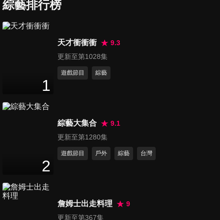
綜藝排行榜
第7集 翻轉新思維！愛體育 瘋
電玩沒有未來？徐展元 潔哥
48
分鐘
天才衝衝衝
9.3
更新至第1028集
第8集 免錢好料吃翻天？外景
遊戲節目
綜藝
真的爽吃爽玩爽爽賺？哈孝遠
1
48
分鐘
謝忻
第9集 地方的議員究竟忙什
綜藝大集合
麼？呱吉 高嘉瑜
9.1
48
分鐘
更新至第1280集
遊戲節目
戶外
綜藝
台灣
第10集 彩虹炸彈來襲 同志婚姻
2
不是夢！苗博雅 韋佳德
48
分鐘
詹姆士出走料理
9
第11集 原來我們離歧視這麼近
更新至第367集