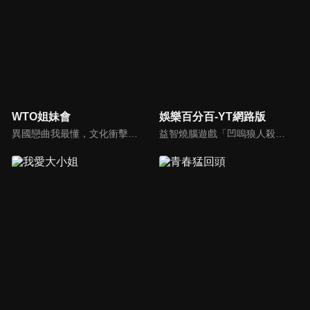
WTO姐妹會
娛樂百分百-YT網路版
異國戀曲我最懂，文化衝擊大不同！到底新住民怎麼看台灣？讓我們與主持人和來自世界各地的外國朋友，一起聊聊不同國家文化差異、衝擊、風俗、語言學習經驗、婚姻生活等。
益智燒腦遊戲「凹嗚狼人殺」激發你的邏輯推理能力，偶像巨星雲集，全球娛樂資訊，一手掌握不脫節！2025全新升級改版，盡在《娛樂百分百-YT網路版》！