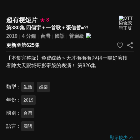
超有梗短片
8
第380集 四個字＋一首歌＋張信哲=?!
2019
4 分鐘
台灣
國語
普遍級
更新至第625集
【本集完整版】免費綜藝＞天才衝衝衝 說得一嘴好演技，
看陳大天跟城哥影帝般的表演！ 第826集
類型
生活
娛樂
年份
2019
國別
台灣
語言
國語
顯示較少