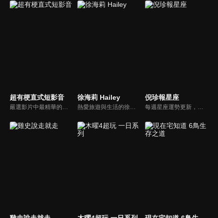
超有梗直式短影音
徐海莉 Hailey
倪珍報星座
嚴選影片中最精華的看點，各種好笑的、新奇的、有趣的片段！
熱愛旅遊與生活的徐海莉 Hailey，以活潑自然的風格分享旅遊體驗、美食探索、住宿開箱與生活好物。一起發現生活中的小確幸，體驗滿滿元氣與真實感的日常分享吧！
每週星座運勢更新，倪珍報你知下週最新的星座運勢分析。
雞史說走就走
木曜4超玩 一日系列
現在宅知道 6鳥生存之道