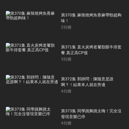
第370集 麻辣燒烤魚香麻帶勁超夠
味！
2
分鐘
第371集 直火炭烤老饕肋眼牛排套
餐 真正高CP值
3
分鐘
第372集 郭靜問：陳隨意是誰
啊？！結果本人就在旁邊
4
分鐘
第373集 同學跳舞跳太嗨！完全沒
發現音樂已停
4
分鐘