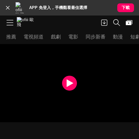
APP 免登入，手機觀看最佳選擇
下載
推薦
電視頻道
戲劇
電影
同步新番
動漫
短