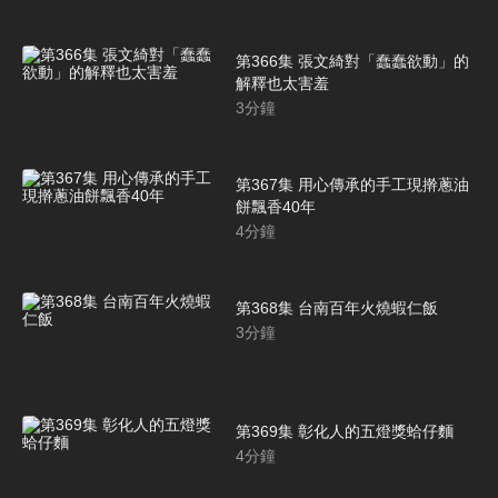
第366集 張文綺對「蠢蠢欲動」的
解釋也太害羞
3
分鐘
第367集 用心傳承的手工現擀蔥油
餅飄香40年
4
分鐘
第368集 台南百年火燒蝦仁飯
3
分鐘
第369集 彰化人的五燈獎蛤仔麵
4
分鐘