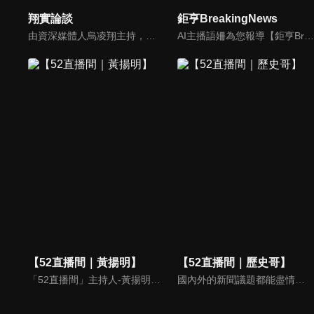
翔實論談
鉅亨BreakingNews
由資深媒體人烏凌翔主持，節目探討全球財經、國際局勢，不論是需要股市資訊、分析、評論，還是預測未來，都請鎖定《翔實論談》。
AI主播語姍為您報導【鉅亨Breaking News】！每週播報大事，讓新聞更貼近你！
【52直播間｜黃揚明】
【52直播間｜歷史哥】
「52直播間」主持人-黃揚明（剝雞）為您還原「新聞真相」，給您最重磅的新聞評論。
國內外的新聞議題都能盡情暢談！歷史解說、國際時事、政論分析，通通難不倒歷史哥李易修！