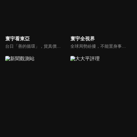
寰宇看東亞
寰宇全視界
台日「善的循環」，貨真價實？韓國文化，無堅不摧？台灣對於日韓的獨特情感，細膩且複雜，有美麗浪花，更有驚濤駭浪，寰宇新聞台全新節目《寰宇看東亞》，將和觀眾一起探訪台灣和日韓的真實連結，挖掘人物秘辛和內幕故事，剖析東亞政經局勢。
全球局勢紛擾，不能置身事外！主播任明玥主持，嶄新一季《寰宇全視界2.0》，集結各領域重磅嘉賓，犀利評論、深度視角，帶您洞悉世界局勢脈絡，開拓兩岸和國際新視野，《寰宇全視界2.0》，帶給您最具含金量的觀點。