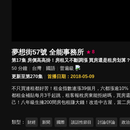
夢想街57號 全能事務所
8
第17集 房價高高掛！房租又不斷調漲 買房還是租房划算
50 分鐘
台灣
國語
普遍級
更新至第270集
首播日期：2018-05-09
不只買連租都好苦！租金指數連漲39個月，六都漲逾10
都租金補貼每月3千起跳，租客報稅房東能拒絕嗎，買房還
己！八年級生擁200間房包租賺大錢！改造中古屋，當二
類型
財經
新聞
國際
談話性節目
討論/評論
政治