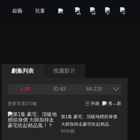
劇
綜藝
兒童
GOOD TV
娛樂
美食旅遊
劇集列表
推薦影片
1-30
31-63
64-218
更新至第270集
列表
舊→新
第1集 豪宅、頂級地標拚身價
大師加持走豪宅吹起精品
50
分鐘
風！？