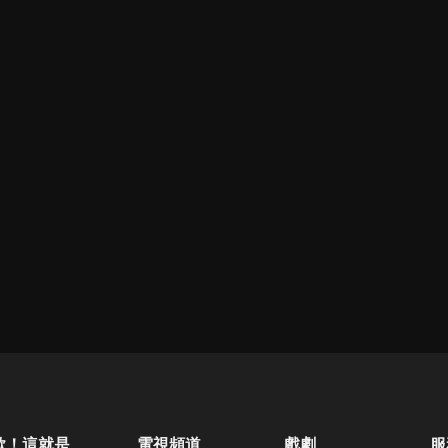
歐！這就是人生啊
電視頻道
戲劇
服