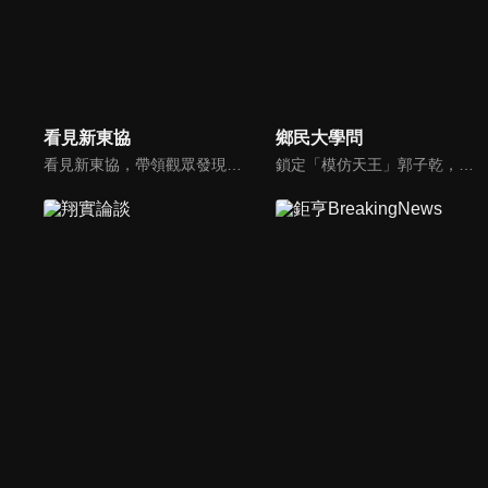
看見新東協
鄉民大學問
看見新東協，帶領觀眾發現東協新市場、新思維，了解東南亞各國在地文化、政治、政策、並從數字看財經脈動，做最深入外資和本土產業投資分析，發掘您所不知道的東協新商機。
鎖定「模仿天王」郭子乾，還有高顏值學霸大學生辛辣提問唷！全新優質節目都在NOWnews《鄉民大學問》！