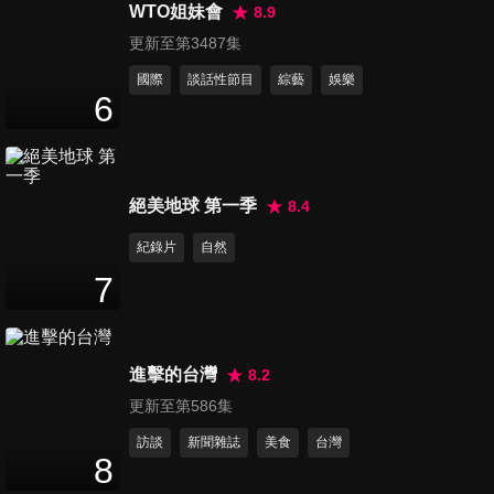
源！？市井小民「有感」加
WTO姐妹會
8.9
50
分鐘
重！
更新至第3487集
國際
談話性節目
綜藝
娛樂
第16集 「管理費」收多少才合
6
理？秒懂大樓「收支表」的貓
50
分鐘
膩！
第17集 房價高高掛！房租又不
絕美地球 第一季
8.4
斷調漲 買房還是租房划算？
紀錄片
自然
50
分鐘
7
第18集 每年「2.4億」租金不
要？神秘地主林家為何這麼
50
分鐘
狂？
進擊的台灣
8.2
更新至第586集
第19集 裕隆城將翻轉新北軸
訪談
新聞雜誌
美食
台灣
線？嚴凱泰三部曲再造裕隆傳
8
50
分鐘
奇！