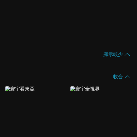
顯示較少
收合