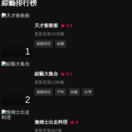
小心花錢買爛風水「煞」到
綜藝排行榜
50
分鐘
你！
第7集 青春小鳥一去不回
天才衝衝衝
9.3
頭！？金石堂城中店熄燈啟
更新至第1028集
49
分鐘
示！
遊戲節目
綜藝
1
第8集 台北捷運房價「東弱西
強」！驚藏大台北翻轉秘
49
分鐘
密！？
綜藝大集合
9.1
第9集 打八折起跳？古屋挑房
更新至第1280集
有訣竅
遊戲節目
戶外
綜藝
台灣
49
分鐘
2
第10集 房價底部盤旋 為何汐止
逆勢上漲？
詹姆士出走料理
9
49
分鐘
更新至第367集