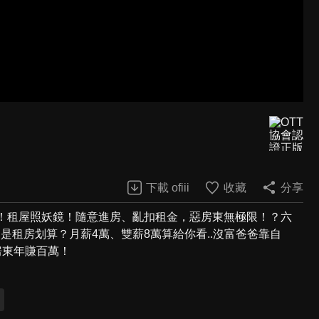
？
下載 ofiii
收藏
分享
%！租屋照妖鏡！隨意進房、亂扣租金，惡房東無極限！？六
是租房划算？月薪4萬、雙薪8萬算給你看..沒富爸爸靠自
房東年賺百萬！