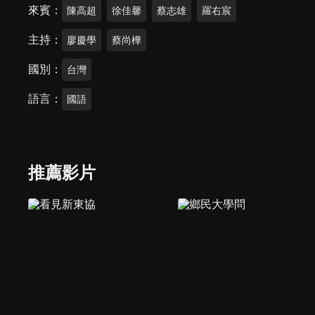
來賓
陳高超
徐佳馨
蔡志雄
羅右宸
主持
廖慶學
蔡尚樺
國別
台灣
語言
國語
推薦影片