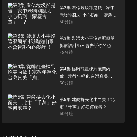
第2集 看似垃圾卻是寶！家中
老物別亂丟 小心扔到「蒙塵古
50
分鐘
董」！？
第3集 裝潢大小事沒這麼簡單
拆解設計師不會告訴你的秘
49
分鐘
密！
第4集 從雕龍畫棟到絕美內
斂！宗教年輕化 台灣真美
50
分鐘
「廟」
第5集 建商拚去化小而美！北
市「千萬」好宅何處尋？
50
分鐘
第6集 年輕人買房小宅首選！