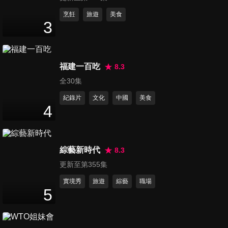
第11集 天降磁磚雨！10年大樓
烹飪
旅遊
美食
3
就拉警報 外牆磁磚變隱形殺
49
分鐘
手！？
第12集 台塑總部暗藏金斗穴 揭
福建一百吃
8.3
王家千億財富的秘密
全30集
49
分鐘
紀錄片
文化
中國
美食
4
第13集 北市「4」字頭哪裡
找？坐落精華地段熱門「國
50
分鐘
宅」的秘密
綜藝新時代
8.3
更新至第355集
第14集 門牌全都露！實價登錄
2.0上路 「房價魔鬼」能現形？
實境秀
旅遊
綜藝
職場
5
50
分鐘
第15集 地方政府漲房屋稅掙財