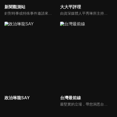
新聞觀測站
大大平評理
針對時事或特殊事件邀請來賓進行深度探討，或專訪各領域傑出人士。
由資深媒體人平秀琳所主持的時事討論節目，針對大眾關心的議題，邀請關鍵人物或意見領袖上節目，從各種角度深入剖析，並藉由多人的觀點交流，讓新聞事件的真相掏深一點，幫助觀眾了解當下最熱門的新聞議題，期使本節目成為台灣理性討論時事的典範。
政治琳龍SAY
台灣最前線
最堅實的立場，帶您洞悉台灣新知。最專業的陣容，帶您打開『視』界。政治人民做主，一同掌握即實政壇資訊，『EYE』台灣的政論談話節目。