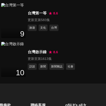
第20集 小心成下個受害者！自
台灣第一等
行買賣房陷阱多 交易「風險」
8.6
50
分鐘
大破解！
更新至第583集
旅遊
文化
台灣
第21集 別再花錢買教訓！藏在
9
裝潢背後的美麗陷阱
49
分鐘
台灣啟示錄
8.6
第22集 詐騙手法再出新招！日
更新至第1613集
租房轉手租騙局一場！
50
分鐘
訪談
新聞
新聞雜誌
社會
10
第23集 婚後買房就一定是夫妻
「共同財產」？專家這樣說..
50
分鐘
第24集 府院送利多！？「新移
務條款
聯絡客服
ofiii lt’s all free