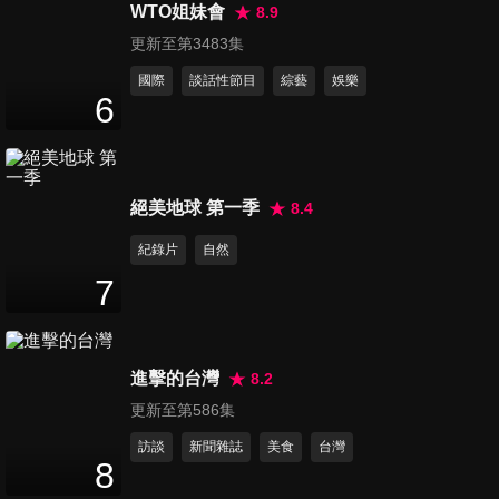
分好壞？！
WTO姐妹會
8.9
47
分鐘
更新至第3483集
國際
談話性節目
綜藝
娛樂
第78集 選錯才藝班！媽媽花錢
6
找罪受？！
47
分鐘
第79集 生小孩變鬧劇？！到底
絕美地球 第一季
8.4
誰是豬隊友？
紀錄片
自然
47
分鐘
7
第80集 吐苦水大會！誰是扯媽
媽後腿的兇手？！
47
分鐘
進擊的台灣
8.2
更新至第586集
第81集 全民恐慌！小孩傳染病
訪談
新聞雜誌
美食
台灣
大流行？！
8
46
分鐘