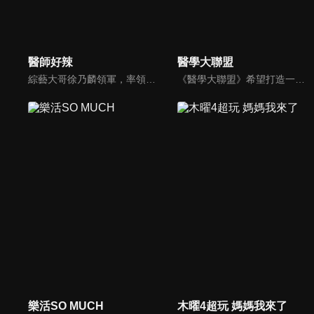
醫師好辣
醫學大聯盟
綜藝大哥徐乃麟領軍，率領「好辣軍團」挑戰醫界麻辣話題，對上帥哥美女醫師團，不一樣的白色旋風即將登場！以前不敢說的，現在說給你聽，只要你想聽，我們就敢問！沒有不能聊，就怕不夠辣！絕對讓您耳目一新！打破傳統，跳脫框架！挖掘麻辣秘辛！
《醫學大聯盟》希望打造一個知性趣味的平台，讓觀眾在輕鬆間了解正確的健康資訊，幫助自己和家人打造更健康的生活習慣。
樂活SO MUCH
木曜4超玩 媽媽我來了