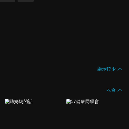
顯示較少
收合