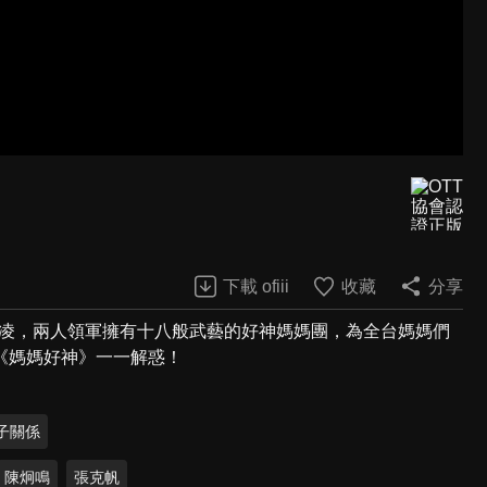
下載 ofiii
收藏
分享
欣凌，兩人領軍擁有十八般武藝的好神媽媽團，為全台媽媽們
《媽媽好神》一一解惑！
子關係
陳炯鳴
張克帆