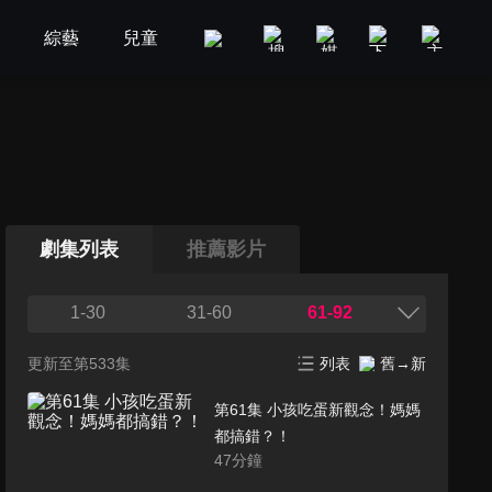
劇
綜藝
兒童
GOOD TV
娛樂
美食旅遊
劇集列表
推薦影片
1-30
31-60
61-92
更新至第533集
列表
舊→新
第61集 小孩吃蛋新觀念！媽媽
都搞錯？！
47
分鐘