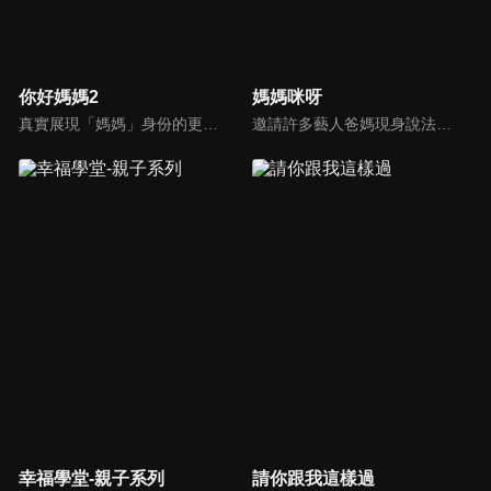
你好媽媽2
媽媽咪呀
真實展現「媽媽」身份的更多社會觸角，探討對「媽媽」概念的時代定義，探訪更多的當代媽媽。每期走進嘉賓生活，探討母親在家庭中、在自己生命中的位置。
邀請許多藝人爸媽現身說法，與相關專家顧問共同討論分享，以談話的方式進行，對一人爸媽和名人家庭教育有興趣的朋友一定不能錯過。
幸福學堂-親子系列
請你跟我這樣過