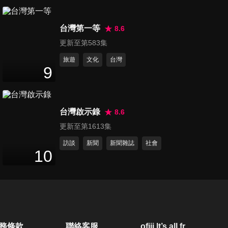
第82集 小孩有夠會裝病？！害
台灣第一等
慘媽媽白操心！
8.6
47
分鐘
更新至第583集
旅遊
文化
台灣
第83集 媽媽心機！就要瘦到老
9
公認不出？！
46
分鐘
台灣啟示錄
8.6
第84集 大走光！跟你拼了！好
更新至第1613集
神媽媽的真面目！
47
分鐘
訪談
新聞
新聞雜誌
社會
10
第85集 小孩必吃超級食物！真
的好神？！
46
分鐘
第86集 我家也有鬼怪？！小孩
務條款
聯絡客服
ofiii lt’s all free