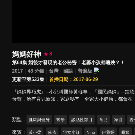
媽媽好神
8
第64集 婚後才發現的老公秘密！老婆小孩都遭殃？！
2017
48 分鐘
台灣
國語
普遍級
更新至第533集
首播日期：2017-06-29
『媽媽界巧虎』─小兒科醫師黃瑽寧，『國民媽媽』─鍾
發聲，所有育兒新知，家庭秘辛，全家大小健康，都會在
類型
健康與健身
醫學
談話性節目
育兒
家庭
親
來賓
黃小柔
依依
宅女小紅
Nina
伊萊媽
佩姬