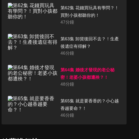
第62集 花錢買玩具有學問？！
買對小孩都聽你的！
47
分鐘
第63集 卸貨後回不去？！生產
後遺症有得解？
46
分鐘
第64集 婚後才發現的老公秘
密！老婆小孩都遭殃？！
48
分鐘
第65集 就是要香香的？小心越
香越要命？！
46
分鐘
第67集 親子積怨深！找對事做