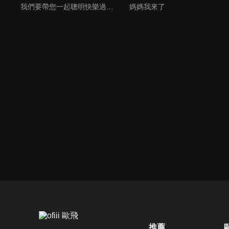
我們要帶您一起聰明快樂過生活！由聰明生活家張雅芳主持的健康休閒資訊類節目，主題式介紹探討各種飲食、保健、醫學、休閒、民生、環保等，各種國人關心的樂活新訊，讓觀眾朋友一同感受快樂、用心過生活，其實就是那麼的簡單。
媽媽我來了
推薦