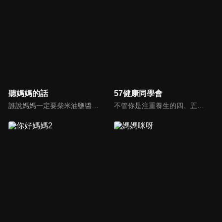
聽媽媽的話
57健康同學會
誰說媽媽一定要柴米油鹽醬醋茶，誰說媽媽就等於黃臉婆，不同顏值、不同族群、不同職業、不同年紀，來自各個角落的快樂媽媽們，將讓您看到媽媽們的搞笑、可愛、淚水、溫馨，現代的媽媽們，通通站出來吧~所有愛秀敢秀的媽咪們，都在《聽媽媽的話》。
不管你是注重養生的四、五年級，還是邁入熟男熟女的六年級生，或是充滿活力的七年級生，主播隋安德、許晶晶和醫藥記者及健康專家，要告訴大家自己的身體密碼，讓你健康滿分！