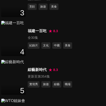
第72集 老公小孩我錯了 媽媽道
烹飪
旅遊
美食
3
歉大會！
47
分鐘
第73集 親子遊想破頭？！好神
福建一百吃
8.3
媽媽教你玩！
全30集
46
分鐘
紀錄片
文化
中國
美食
4
第75集 吃出聰明腦？！媽媽放
大絕！
47
分鐘
綜藝新時代
8.3
更新至第354集
第76集 靠北路人！惹火媽媽只
要一秒？！
實境秀
旅遊
綜藝
職場
5
48
分鐘
第77集 媽媽超吃驚！流汗竟然