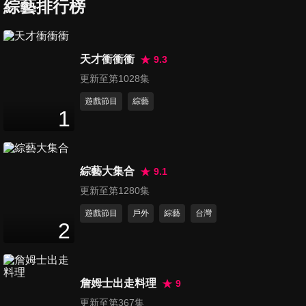
感情神展開？！
綜藝排行榜
47
分鐘
第68集 老公帶小孩是神災難？
天才衝衝衝
9.3
媽媽吐苦水大會！！
更新至第1028集
47
分鐘
遊戲節目
綜藝
1
第69集 一出門就皮皮挫？！親
子旅遊不用煩！
46
分鐘
綜藝大集合
9.1
第70集 罰到心坎裡？處罰小孩
更新至第1280集
學問大？！
遊戲節目
戶外
綜藝
台灣
47
分鐘
2
第71集 小孩顧不好！都是經期
惹的禍？！
詹姆士出走料理
9
46
分鐘
更新至第367集