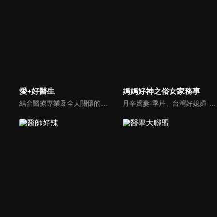
愛+好醫生
媽媽好神之俗女家務事
結合醫療專業及全人關懷的新型態節目，主持人黃瑽寧醫師親訪家庭，跨領域醫療顧問團全方位檢視，提供最完整、實用和正確的資訊來守護孩子的健康。
月辛嬌妻-季芹、台灣好媳婦-佩甄，兩位世俗熟女 領軍各界菁英一起來探討你我關心的各種家務事。持續鎖定本節目就能夠讓你『俗女不出門，能知天下事』！