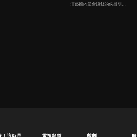
演藝圈內最會賺錢的侯昌明，以親身經歷教你理財；採訪經歷豐沛的黃文華，把所見所聞通通報你哉。不論是理財知識、兩性問題、生活資訊，完全貼近市井小民的所需所求，保證讓你生活過更好！
歐！這就是人生啊
電視頻道
戲劇
服