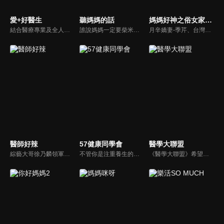
愛+好醫生
聽媽媽的話
媽媽好神之俗女家務事
結合醫療專業及全人關懷的新型態節目，主持人黃瑽寧醫師親訪家庭，跨領域醫療顧問團全方位檢視，提供最完整、實用和正確的資訊來守護孩子的健康。
誰說媽媽一定要柴米油鹽醬醋茶，誰說媽媽就等於黃臉婆，不同顏值、不同族群、不同職業、不同年紀，來自各個角落的快樂媽媽們，將讓您看到媽媽們的搞笑、可愛、淚水、溫馨，現代的媽媽們，通通站出來吧~所有愛秀敢秀的媽咪們，都在《聽媽媽的話》。
月辛嬌妻-季芹、台灣好媳婦-佩甄，兩位世俗熟女 領軍各界菁英一起來探討你我關心的各種家務事。持續鎖定本節目就能夠讓你『俗女不出門，能知天下事』！
醫師好辣
57健康同學會
醫學大聯盟
綜藝大哥徐乃麟領軍，率領「好辣軍團」挑戰醫界麻辣話題，對上帥哥美女醫師團，不一樣的白色旋風即將登場！以前不敢說的，現在說給你聽，只要你想聽，我們就敢問！沒有不能聊，就怕不夠辣！絕對讓您耳目一新！打破傳統，跳脫框架！挖掘麻辣秘辛！
不管你是注重養生的四、五年級，還是邁入熟男熟女的六年級生，或是充滿活力的七年級生，主播隋安德、許晶晶和醫藥記者及健康專家，要告訴大家自己的身體密碼，讓你健康滿分！
《醫學大聯盟》希望打造一個知性趣味的平台，讓觀眾在輕鬆間了解正確的健康資訊，幫助自己和家人打造更健康的生活習慣。