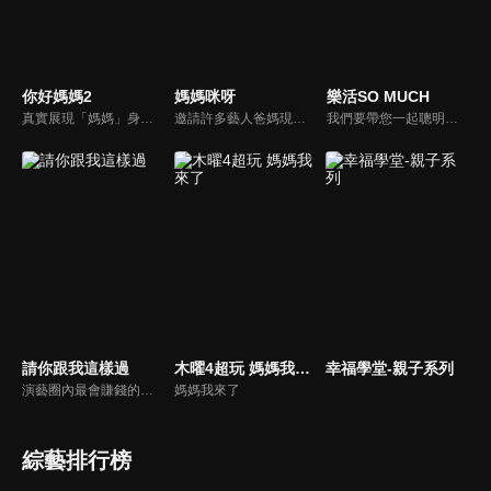
你好媽媽2
媽媽咪呀
樂活SO MUCH
真實展現「媽媽」身份的更多社會觸角，探討對「媽媽」概念的時代定義，探訪更多的當代媽媽。每期走進嘉賓生活，探討母親在家庭中、在自己生命中的位置。
邀請許多藝人爸媽現身說法，與相關專家顧問共同討論分享，以談話的方式進行，對一人爸媽和名人家庭教育有興趣的朋友一定不能錯過。
我們要帶您一起聰明快樂過生活！由聰明生活家張雅芳主持的健康休閒資訊類節目，主題式介紹探討各種飲食、保健、醫學、休閒、民生、環保等，各種國人關心的樂活新訊，讓觀眾朋友一同感受快樂、用心過生活，其實就是那麼的簡單。
請你跟我這樣過
木曜4超玩 媽媽我來了
幸福學堂-親子系列
演藝圈內最會賺錢的侯昌明，以親身經歷教你理財；採訪經歷豐沛的黃文華，把所見所聞通通報你哉。不論是理財知識、兩性問題、生活資訊，完全貼近市井小民的所需所求，保證讓你生活過更好！
媽媽我來了
綜藝排行榜