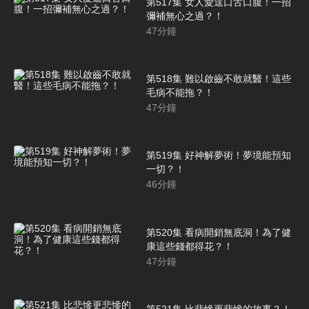
第517集 女人愛逞口舌口腹！一招
彌補無心之過？！
47
分鐘
第518集 難以啟齒不敢就醫！這些
毛病不能拖？！
47
分鐘
第519集 好神解夢術！夢境能預知
一切？！
46
分鐘
第520集 看病開銷無底洞！為了健
康這些錢都得花？！
47
分鐘
第521集 比悲慘更悲慘的故事？！