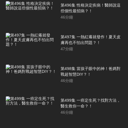
第496集 性格決定疾病！醫師說這
些個性最招病？！
46
分鐘
第497集 一熱紅癢就發作！夏天皮
膚再也不怕出問題？！
47
分鐘
第498集 當孩子眼中的神！爸媽對
戰超智慧DIY？！
46
分鐘
第499集 一癌定生死？找對方法，
醫生救你一命？！
46
分鐘