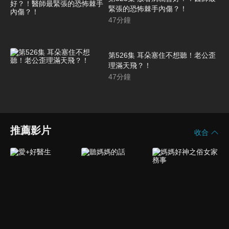
緊張的恐怖棘手內傷？！
47
分鐘
第526集 耳朵塞住不想聽！老公歪
理滿天飛？！
47
分鐘
推薦影片
收合