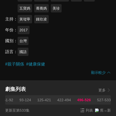
五寶媽
蕎蕎媽
美珍
主持
黃瑽寧
鍾欣凌
年份
2017
國別
台灣
語言
國語
#
親子關係
#
健康保健
顯示較少
劇集列表
更多
61-92
93-124
125-421
422-494
496-526
527-533
更新至第533集
列表
舊→新