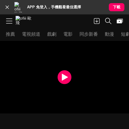
APP 免登入，手機觀看最佳選擇
下載
推薦
電視頻道
戲劇
電影
同步新番
動漫
短