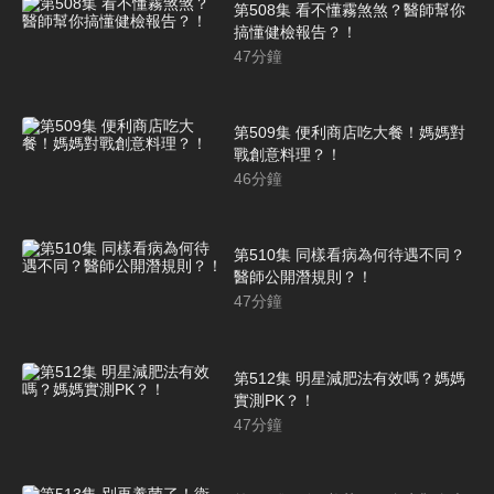
第508集 看不懂霧煞煞？醫師幫你
搞懂健檢報告？！
47
分鐘
第509集 便利商店吃大餐！媽媽對
戰創意料理？！
46
分鐘
第510集 同樣看病為何待遇不同？
醫師公開潛規則？！
47
分鐘
第512集 明星減肥法有效嗎？媽媽
實測PK？！
47
分鐘