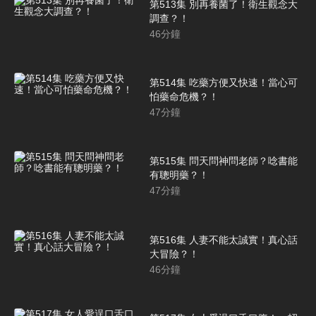
第513集 別再養菌了！衛生觀念大
調查？！
46
分鐘
第514集 吃藥方便又快速！當心可
怕藥命危機？！
47
分鐘
第515集 問天問神問老師？唸書能
有聰明藥？！
47
分鐘
第516集 人妻不能太誠實！真心話
大冒險？！
46
分鐘