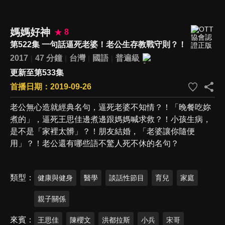
媽媽好神
8
第522集 一句話逼死老婆！老公生存教戰守則？！
2017
47 分鐘
台灣
國語
普遍級
更新至第533集
首播日期：2019-09-26
老公無心造就經典名句，逼死老婆不知情？！「晚餐吃妳
煮的」，逼死王思佳邊煮邊跟媽媽喊求救？！小孩生病，
是不是「家裡太髒」？！朋友結婚，「老婆讓你隨便
用」？！老公還有哪些語不驚人死不休的名句？
類型
健康與健身
醫學
談話性節目
育兒
家庭
親子關係
來賓
王思佳
陳櫻文
洪都拉斯
小兵
宋哥