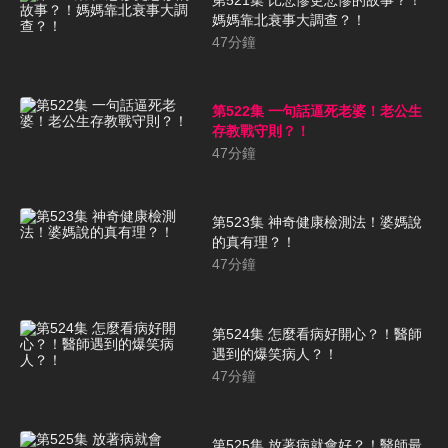
媽媽靠北衰事大調查？！
47
分鐘
第522集 一句話逼死老婆！老公生
存教戰守則？！
47
分鐘
第523集 神奇健康檢測法！婆媽說
的真有理？！
47
分鐘
第524集 怎麼看病好開心？！醫師
遇到的爆笑病人？！
47
分鐘
第525集 放著病就會好？！醫師最