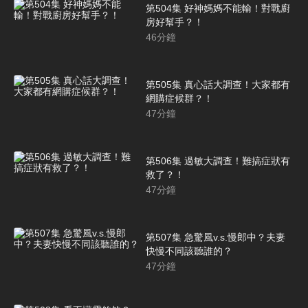
第504集 好神媽媽不能輸！對戰廚
房好幫手？！
46
分鐘
第505集 真心話大調查！大家都有
網購症候群？！
47
分鐘
第506集 過敏大調查！難搞症狀有
救了？！
47
分鐘
第507集 急驚風v.s.慢郎中？夫妻
快慢不同該聽誰的？
47
分鐘