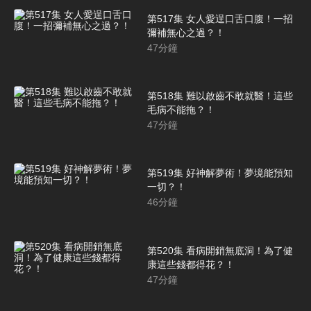
第517集 女人愛逞口舌口腹！一招
彌補無心之過？！
47
分鐘
第518集 難以啟齒不敢就醫！這些
毛病不能拖？！
47
分鐘
第519集 好神解夢術！夢境能預知
一切？！
46
分鐘
第520集 看病開銷無底洞！為了健
康這些錢都得花？！
47
分鐘