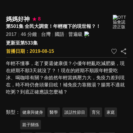
媽媽好神
8
第501集 全民大調查！年輕種下的現世報？！
2017
46 分鐘
台灣
國語
普遍級
更新至第533集
首播日期：2019-08-15
年輕不懂事，老了要還健康債？小優年輕亂吃減肥藥，現
在經期不順3天就沒了？！現在的經期不順跟年輕愛吃
冰、喝咖啡有關？余皓然年輕當媽壓力大，免疫力差到現
在，時不時仍會頭暈目眩！補免疫力靠雞湯？腸胃不適就
吃粥？到底正確應該怎麼補？
類型
健康與健身
醫學
談話性節目
育兒
家庭
親子關係