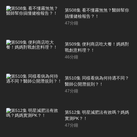
第508集 看不懂霧煞煞？醫師幫你
搞懂健檢報告？！
47
分鐘
第509集 便利商店吃大餐！媽媽對
戰創意料理？！
46
分鐘
第510集 同樣看病為何待遇不同？
醫師公開潛規則？！
47
分鐘
第512集 明星減肥法有效嗎？媽媽
實測PK？！
47
分鐘