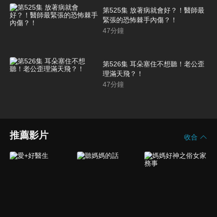
第525集 放著病就會好？！醫師最
緊張的恐怖棘手內傷？！
47
分鐘
第526集 耳朵塞住不想聽！老公歪
理滿天飛？！
47
分鐘
推薦影片
收合