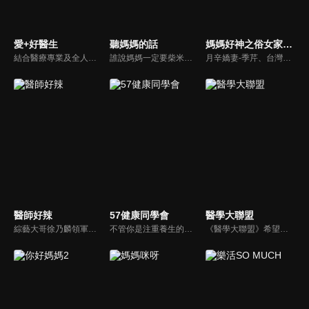
愛+好醫生
聽媽媽的話
媽媽好神之俗女家務事
結合醫療專業及全人關懷的新型態節目，主持人黃瑽寧醫師親訪家庭，跨領域醫療顧問團全方位檢視，提供最完整、實用和正確的資訊來守護孩子的健康。
誰說媽媽一定要柴米油鹽醬醋茶，誰說媽媽就等於黃臉婆，不同顏值、不同族群、不同職業、不同年紀，來自各個角落的快樂媽媽們，將讓您看到媽媽們的搞笑、可愛、淚水、溫馨，現代的媽媽們，通通站出來吧~所有愛秀敢秀的媽咪們，都在《聽媽媽的話》。
月辛嬌妻-季芹、台灣好媳婦-佩甄，兩位世俗熟女 領軍各界菁英一起來探討你我關心的各種家務事。持續鎖定本節目就能夠讓你『俗女不出門，能知天下事』！
醫師好辣
57健康同學會
醫學大聯盟
綜藝大哥徐乃麟領軍，率領「好辣軍團」挑戰醫界麻辣話題，對上帥哥美女醫師團，不一樣的白色旋風即將登場！以前不敢說的，現在說給你聽，只要你想聽，我們就敢問！沒有不能聊，就怕不夠辣！絕對讓您耳目一新！打破傳統，跳脫框架！挖掘麻辣秘辛！
不管你是注重養生的四、五年級，還是邁入熟男熟女的六年級生，或是充滿活力的七年級生，主播隋安德、許晶晶和醫藥記者及健康專家，要告訴大家自己的身體密碼，讓你健康滿分！
《醫學大聯盟》希望打造一個知性趣味的平台，讓觀眾在輕鬆間了解正確的健康資訊，幫助自己和家人打造更健康的生活習慣。