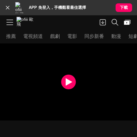
APP 免登入，手機觀看最佳選擇
下載
推薦
電視頻道
戲劇
電影
同步新番
動漫
短