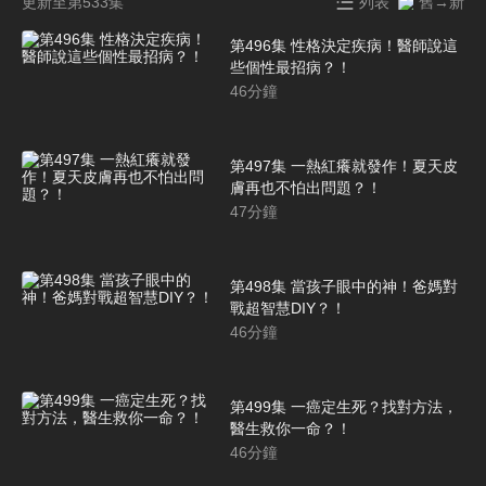
更新至第533集
列表
舊→新
第496集 性格決定疾病！醫師說這
些個性最招病？！
46
分鐘
第497集 一熱紅癢就發作！夏天皮
膚再也不怕出問題？！
47
分鐘
第498集 當孩子眼中的神！爸媽對
戰超智慧DIY？！
46
分鐘
第499集 一癌定生死？找對方法，
醫生救你一命？！
46
分鐘