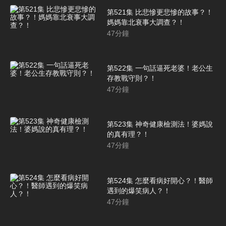
第521集 比悲慘更悲慘的故事？！
媽媽靠北衰事大調查？！
47
分鐘
第522集 一句話逼死老婆！老公生
存教戰守則？！
47
分鐘
第523集 神奇健康檢測法！婆媽說
的真有理？！
47
分鐘
第524集 怎麼看病好開心？！醫師
遇到的爆笑病人？！
47
分鐘