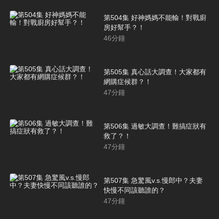
第504集 好神媽媽不能輸！對戰廚
房好幫手？！
46
分鐘
第505集 真心話大調查！大家都有
網購症候群？！
47
分鐘
第506集 過敏大調查！難搞症狀有
救了？！
47
分鐘
第507集 急驚風v.s.慢郎中？夫妻
快慢不同該聽誰的？
47
分鐘