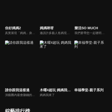
你好媽媽2
媽媽咪呀
樂活SO MUCH
真實展現「媽媽」身份的更多社會觸角，探討對「媽媽」概念的時代定義，探訪更多的當代媽媽。每期走進嘉賓生活，探討母親在家庭中、在自己生命中的位置。
邀請許多藝人爸媽現身說法，與相關專家顧問共同討論分享，以談話的方式進行，對一人爸媽和名人家庭教育有興趣的朋友一定不能錯過。
我們要帶您一起聰明快樂過生活！由聰明生活家張雅芳主持的健康休閒資訊類節目，主題式介紹探討各種飲食、保健、醫學、休閒、民生、環保等，各種國人關心的樂活新訊，讓觀眾朋友一同感受快樂、用心過生活，其實就是那麼的簡單。
請你跟我這樣過
木曜4超玩 媽媽我來了
幸福學堂-親子系列
演藝圈內最會賺錢的侯昌明，以親身經歷教你理財；採訪經歷豐沛的黃文華，把所見所聞通通報你哉。不論是理財知識、兩性問題、生活資訊，完全貼近市井小民的所需所求，保證讓你生活過更好！
媽媽我來了
綜藝排行榜