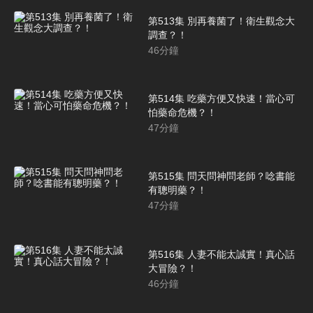
第513集 別再養菌了！衛生觀念大
調查？！
46
分鐘
第514集 吃藥方便又快速！當心可
怕藥命危機？！
47
分鐘
第515集 問天問神問老師？唸書能
有聰明藥？！
47
分鐘
第516集 人妻不能太誠實！真心話
大冒險？！
46
分鐘