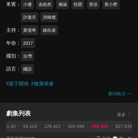
來賓
小優
余皓然
湘涵
恬寶
美珍
黃小胖
許瓊月
洪暐傑
主持
黃瑽寧
鍾欣凌
年份
2017
國別
台灣
語言
國語
#
親子關係
#
健康保健
顯示較少
劇集列表
更多
61-92
93-124
125-421
422-494
496-526
527-533