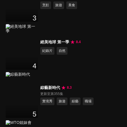
烹飪
旅遊
美食
3
絕美地球 第一季
8.4
紀錄片
自然
4
綜藝新時代
8.3
更新至第355集
實境秀
旅遊
綜藝
職場
5