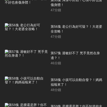
傷身體！
47
分鐘
第56集 老公行為好可疑？！大老婆
全攻略！
47
分鐘
第57集 過敏好不了 兇手竟然在身
邊？！
46
分鐘
第58集 小孩可以自動自發？！媽媽
福報來了！
48
分鐘
第59集 是腫還是胖？你不知道的水