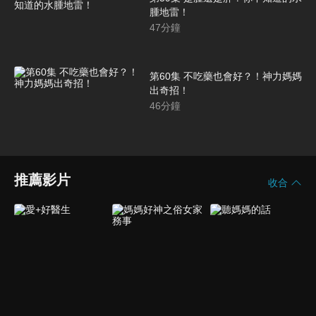
腫地雷！
47
分鐘
第60集 不吃藥也會好？！神力媽媽
出奇招！
46
分鐘
推薦影片
收合