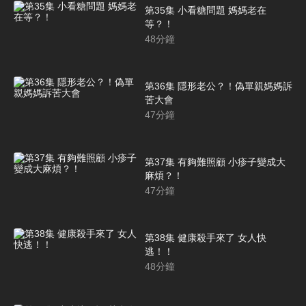
第35集 小看糖問題 媽媽老在
等？！
48
分鐘
第36集 隱形老公？！偽單親媽媽訴
苦大會
47
分鐘
第37集 有夠難照顧 小疹子變成大
麻煩？！
47
分鐘
第38集 健康殺手來了 女人快
逃！！
48
分鐘