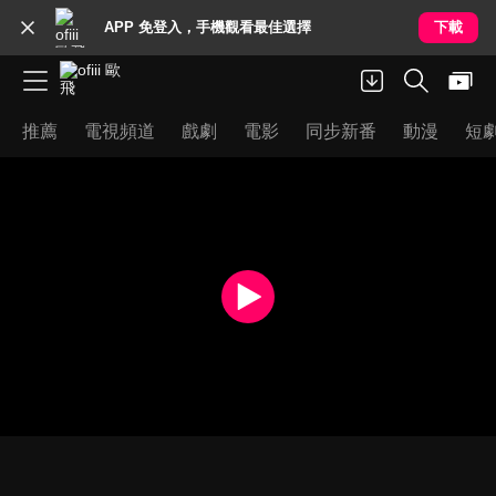
APP 免登入，手機觀看最佳選擇
下載
推薦
電視頻道
戲劇
電影
同步新番
動漫
短