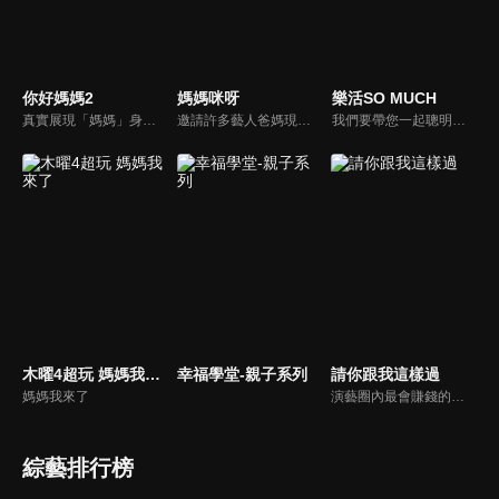
你好媽媽2
媽媽咪呀
樂活SO MUCH
真實展現「媽媽」身份的更多社會觸角，探討對「媽媽」概念的時代定義，探訪更多的當代媽媽。每期走進嘉賓生活，探討母親在家庭中、在自己生命中的位置。
邀請許多藝人爸媽現身說法，與相關專家顧問共同討論分享，以談話的方式進行，對一人爸媽和名人家庭教育有興趣的朋友一定不能錯過。
我們要帶您一起聰明快樂過生活！由聰明生活家張雅芳主持的健康休閒資訊類節目，主題式介紹探討各種飲食、保健、醫學、休閒、民生、環保等，各種國人關心的樂活新訊，讓觀眾朋友一同感受快樂、用心過生活，其實就是那麼的簡單。
木曜4超玩 媽媽我來了
幸福學堂-親子系列
請你跟我這樣過
媽媽我來了
演藝圈內最會賺錢的侯昌明，以親身經歷教你理財；採訪經歷豐沛的黃文華，把所見所聞通通報你哉。不論是理財知識、兩性問題、生活資訊，完全貼近市井小民的所需所求，保證讓你生活過更好！
綜藝排行榜