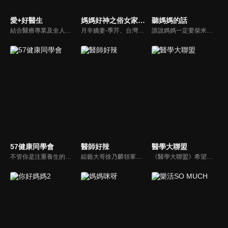
愛+好醫生
媽媽好神之俗女家務事
聽媽媽的話
結合醫療專業及全人關懷的新型態節目，主持人黃瑽寧醫師親訪家庭，跨領域醫療顧問團全方位檢視，提供最完整、實用和正確的資訊來守護孩子的健康。
月辛嬌妻-季芹、台灣好媳婦-佩甄，兩位世俗熟女 領軍各界菁英一起來探討你我關心的各種家務事。持續鎖定本節目就能夠讓你『俗女不出門，能知天下事』！
誰說媽媽一定要柴米油鹽醬醋茶，誰說媽媽就等於黃臉婆，不同顏值、不同族群、不同職業、不同年紀，來自各個角落的快樂媽媽們，將讓您看到媽媽們的搞笑、可愛、淚水、溫馨，現代的媽媽們，通通站出來吧~所有愛秀敢秀的媽咪們，都在《聽媽媽的話》。
57健康同學會
醫師好辣
醫學大聯盟
不管你是注重養生的四、五年級，還是邁入熟男熟女的六年級生，或是充滿活力的七年級生，主播隋安德、許晶晶和醫藥記者及健康專家，要告訴大家自己的身體密碼，讓你健康滿分！
綜藝大哥徐乃麟領軍，率領「好辣軍團」挑戰醫界麻辣話題，對上帥哥美女醫師團，不一樣的白色旋風即將登場！以前不敢說的，現在說給你聽，只要你想聽，我們就敢問！沒有不能聊，就怕不夠辣！絕對讓您耳目一新！打破傳統，跳脫框架！挖掘麻辣秘辛！
《醫學大聯盟》希望打造一個知性趣味的平台，讓觀眾在輕鬆間了解正確的健康資訊，幫助自己和家人打造更健康的生活習慣。