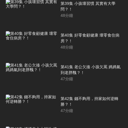
第39集 小孩壞習慣 其實有大學
問？！
48
分鐘
第40集 好零食顧健康 壞零食住病
房？！
48
分鐘
第41集 老公欠揍 小孩欠罵 媽媽氣
到老胖醜？！
47
分鐘
第42集 錢不夠用，持家如何逆轉
勝？！
47
分鐘