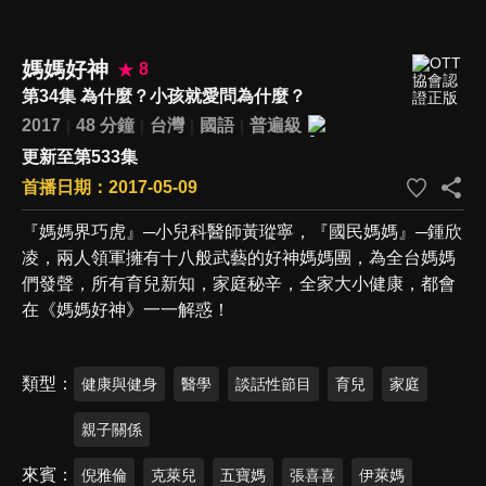
媽媽好神
8
第34集 為什麼？小孩就愛問為什麼？
2017
48 分鐘
台灣
國語
普遍級
更新至第533集
首播日期：2017-05-09
『媽媽界巧虎』─小兒科醫師黃瑽寧，『國民媽媽』─鍾欣
凌，兩人領軍擁有十八般武藝的好神媽媽團，為全台媽媽
們發聲，所有育兒新知，家庭秘辛，全家大小健康，都會
在《媽媽好神》一一解惑！
類型
健康與健身
醫學
談話性節目
育兒
家庭
親子關係
來賓
倪雅倫
克萊兒
五寶媽
張喜喜
伊萊媽