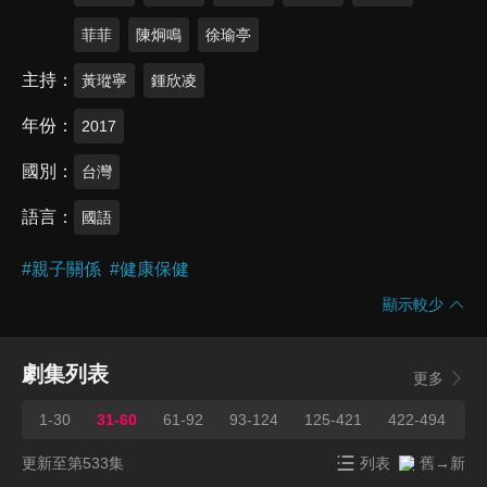
菲菲
陳炯鳴
徐瑜亭
主持
黃瑽寧
鍾欣凌
年份
2017
國別
台灣
語言
國語
#
親子關係
#
健康保健
顯示較少
劇集列表
更多
1-30
31-60
61-92
93-124
125-421
422-494
4
更新至第533集
列表
舊→新