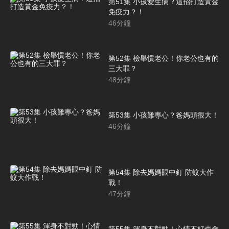
第51集 小孩愛生病？這招打造黃金
免疫力？！
46
分鐘
第52集 檢舉慣老公！你老公也有的
三大罪？
48
分鐘
第53集 小孩難專心？爸媽頭很大！
46
分鐘
第54集 除去媽媽眼中釘 防蚊大作
戰！
47
分鐘
第55集 渾身不對勁！心情不好也會