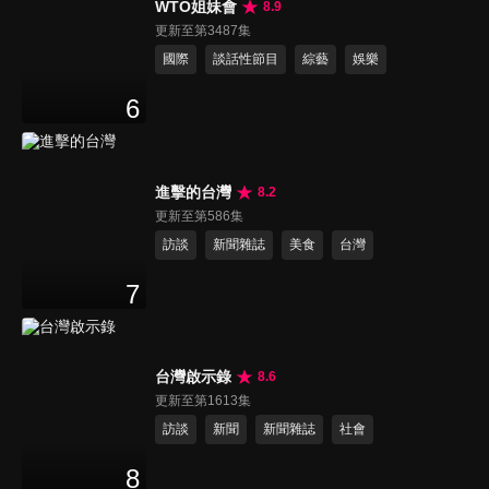
WTO姐妹會
8.9
更新至第3487集
國際
談話性節目
綜藝
娛樂
6
進擊的台灣
8.2
更新至第586集
訪談
新聞雜誌
美食
台灣
7
台灣啟示錄
8.6
更新至第1613集
訪談
新聞
新聞雜誌
社會
8