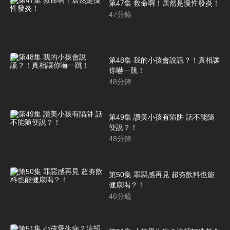
第47集 救命啊！居然是慢性發炎！
47
分鐘
第48集 我的小孩會說謊？！真相讓
你嚇一跳！
48
分鐘
第49集 讚美小孩有陷阱 話不能隨
便說？！
48
分鐘
第50集 罪惡感再見 超夯飲料也能
健康喝？！
46
分鐘