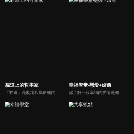
貓道上的哲學家
幸福學堂-戀愛+婚前
「貓道」是劇場和攝影棚的象徵，而孩子是天生的哲學家，他們進入攝影棚中的小劇場思考、對話，並且從貓道上看下來，總是會有不同視角，故片名為《貓道上的哲學家》，在GOOD TV播出。
你了解一段幸福的愛情是如何發展出來的嗎？你對你心中那一個對象，到底是愛還是喜歡？難道喜歡跟愛差距很大嗎？讓我們的大師來消除你心中的疑惑。