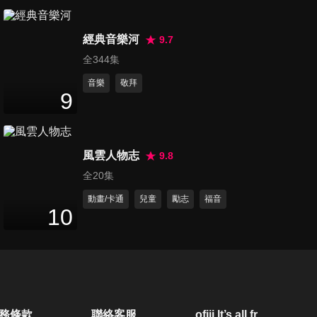
第471集 不想繼續努力了？！
經典音樂河
教你突破減肥停滯期！
9.7
47
分鐘
全344集
音樂
敬拜
第472集 學霸的未來，真的比
9
較霸嗎？
47
分鐘
風雲人物志
9.8
第473集 家的問題千萬種，要
全20集
如何讓愛住在我家？
47
分鐘
動畫/卡通
兒童
勵志
福音
10
第474集 另一半是冷戰王！我
該怎麼辦？
47
分鐘
第475集 現在的新聞只剩下腥
務條款
聯絡客服
ofiii lt’s all free