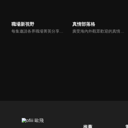
職場新視野
真情部落格
每集邀請各界職場菁英分享心路歷程與觀點，喬美倫老師也透過主題性的真理論述，幫助你我走入合神心意的職場文化。
廣受海內外觀眾歡迎的真情部落格，是以見證故事為主軸的訪談節目，由知名主播夏嘉璐主持，莊信德牧師、黃國倫牧師回應，來賓在節目中自在的暢談自己的生命歷程，這些最真實的生命見證也幫助許多人走出低谷。
推薦