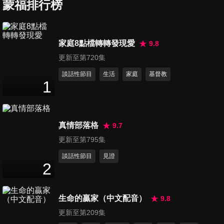
辦？我的小孩是告狀精！
蒙福排行榜
47
分鐘
第458集 叮叮噹 叮叮噹，各國
家庭8點檔轉轉發現愛
9.8
聖誕節怎麼過？
更新至第720集
47
分鐘
談話性節目
生活
家庭
基督教
1
第459集 男人心裡苦，但男人
不說？
47
分鐘
真情部落格
9.7
第460集 我也想參加敬拜團！
更新至第795集
47
分鐘
談話性節目
見證
2
第461集 誰來評評理？！另一
生命的贏家（中文配音）
9.8
半老是說話不算話！
46
分鐘
更新至第209集