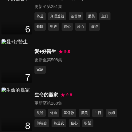
47
分鐘
更新至第251集
佈道
真理造就
基督教
讚美
主日
第467集 北上打拚有比較好？
6
牧師
聖經
信心
愛心
盼望
～北漂青年的煩惱
48
分鐘
愛+好醫生
9.8
第468集 更年期亂補比吃藥更
更新至第508集
糟糕
48
分鐘
家庭
7
第469集 那次我被甩了，心好
痛！
生命的贏家
9.8
47
分鐘
更新至第268集
第470集 畢業前的重大考驗？
見證
佈道
基督教
讚美
主日
牧師
我的畢業製作！
8
傳福音
慕道友
信心
盼望
47
分鐘