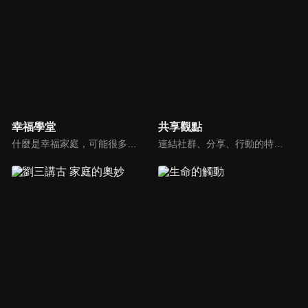
幸福學堂
共享觀點
什麼是幸福家庭，可能很多人會覺得「幸福家庭」是天方夜譚，在這一集當中，簡老師要告訴您，如何跨越婚姻的顛簸之路，建立幸福家庭，且根據他多年輔導經驗，歸類出幸福家庭的特質，讓幸福家庭不是再是虛假的口號，而是能夠真實落實在生活當中。
連結社群、分享、行動的特色，運用講道學的架構，談論包含基要真理、生活話題及神學裝備三大面向主題。身為第六代基督徒，從小在教會中長大的周巽正，與第一代基督徒的廖文華，背景及生活經歷都不同，在節目中以輕鬆對談的方式，貢獻出不同角度的觀點。