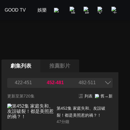
GOOD TV
娛樂
美食旅遊
新聞政論
汽車
劇集列表
推薦影片
422-451
452-481
482-511
更新至第720集
列表
舊→新
第452集 家庭失和、友誼破
裂！都是美照惹的禍？！
47
分鐘