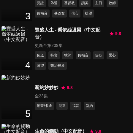
見證
佈道
基督教
讚美
主日
牧師
第462集 年終大掃除，操翻媽
3
傳福音
慕道友
信心
盼望
媽？
47
分鐘
豐盛人生 - 喬依絲邁爾（中文配
9.8
音）
第463集 公司年終盛會，春
酒、抽獎、紅包，還有？
更新至第209集
47
分鐘
佈道
特會
牧師
傳福音
信心
愛心
4
盼望
醫治釋放
第464集 難道事業有成後，家
庭就沒了？
47
分鐘
新約妙妙妙
9.8
全23集
第465集 這些都不會，是生活
白痴吧？
動畫/卡通
兒童
福音
新約
5
47
分鐘
第466集 一起甜蜜回娘家
生命的觸動（中文配音）
9.8