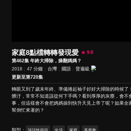
家庭8點檔轉轉發現愛
9.8
第462集 年終大掃除，操翻媽媽？
2018
47 分鐘
台灣
國語
普遍級
更新至第720集
轉眼又到了歲末年終、準備捲起袖子好好大掃除的時候了
髒汙，常常不知道該從何下手嗎？看到厚厚的灰塵，會不
事，但這樣會不會把媽媽操到快升天見上帝了呢？如果全
幫倒忙來著的？
類型
談話性節目
生活
家庭
基督教