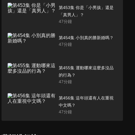
第453集 你是「小男孩」還是
「真男人」？
47
分鐘
第454集 小別真的勝新婚嗎？
47
分鐘
第455集 運動哪來這麼多沒品
的行為？
47
分鐘
第456集 這年頭還有人在重視
中文嗎？
47
分鐘
第457集 爸媽你看他啦！怎麼