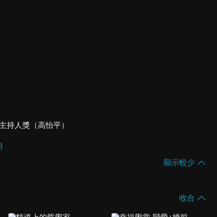
目主持人獎（高怡平）
用
顯示較少
收合