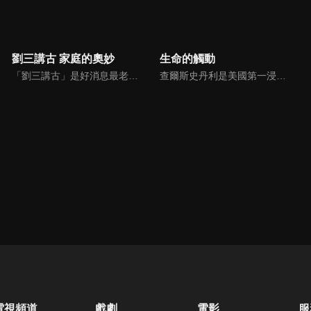
劉三講古 家庭的奧妙
生命的觸動
「劉三講古」是好消息最老牌的節目，除了加入戲劇元素「喳唸伯與長腳姨」外，並蒐集無數史料，找到美好而精彩的基督徒生命故事，好讓福音更輕鬆真實的呈現在觀眾眼前。
查爾斯史丹利是美國第一浸信會的榮譽牧師，也是In Touch Ministries（生命的觸動）的創始人，更是紐約時報暢銷書作家。
電視頻道
戲劇
電影
服