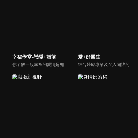
幸福學堂-戀愛+婚前
愛+好醫生
你了解一段幸福的愛情是如何發展出來的嗎？你對你心中那一個對象，到底是愛還是喜歡？難道喜歡跟愛差距很大嗎？讓我們的大師來消除你心中的疑惑。
結合醫療專業及全人關懷的新型態節目，主持人黃瑽寧醫師親訪家庭，跨領域醫療顧問團全方位檢視，提供最完整、實用和正確的資訊來守護孩子的健康。