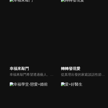
幸福來敲門
轉轉發現愛
幸福來敲門希望透過藝人、觀眾、夫妻來賓的經驗分享以及專家解析：傳遞聖經中的家庭價值觀，提供現代人面臨婚姻與家庭各種狀況接踵而來時的答案，並且邀請上帝成為每個家庭的主人。
從真理出發的家庭談話性節目，針對現代婚姻家庭議題讓您輕鬆掌握關注方向。