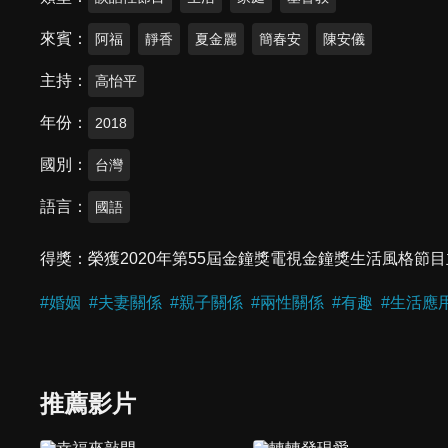
來賓
阿福
靜香
夏金麗
簡春安
陳安儀
主持
高怡平
年份
2018
國別
台灣
語言
國語
得獎
榮獲2020年第55屆金鐘獎電視金鐘獎生活風格節
#
婚姻
#
夫妻關係
#
親子關係
#
兩性關係
#
有趣
#
生活應
推薦影片