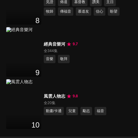
見證
佈道
基督教
讚美
主日
牧師
傳福音
慕道友
信心
盼望
8
經典音樂河
9.7
全344集
音樂
敬拜
9
風雲人物志
9.8
全20集
動畫/卡通
兒童
勵志
福音
10