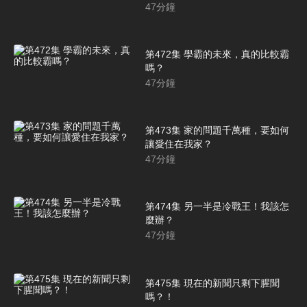
47
分鐘
第472集 學霸的未來，真的比較霸
嗎？
47
分鐘
第473集 家的問題千萬種，要如何
讓愛住在我家？
47
分鐘
第474集 另一半是冷戰王！我該怎
麼辦？
47
分鐘
第475集 現在的新聞只剩下腥聞
嗎？！