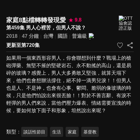
家庭8點檔轉轉發現愛
9.8
第459集 男人心裡苦，但男人不說？
2018
47 分鐘
台灣
國語
普遍級
更新至第720集
如果用一個東西形容男人，你會聯想到什麼？戰場上的槍
砲彈藥、無堅不摧的堅硬岩石、永不動搖的高山，還是易
碎的玻璃？感覺上，男人大多勇敢又堅強，就算天塌下
來，他們也會想辦法撐住，絕不掉一滴男兒淚！！但男人
也是人、不是神，也會有心事、鬱悶、脆弱的像玻璃的時
候，只是他們怕說出來很丟臉！！對於不善言辭、有淚不
輕彈的男人們來說，當他們壓力爆表、情緒需要宣洩的時
候，要如何放下面子和形象，坦然說出來呢？
類型
談話性節目
生活
家庭
基督教