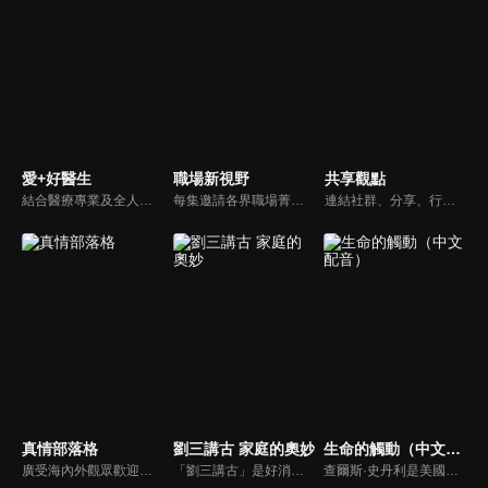
愛+好醫生
職場新視野
共享觀點
結合醫療專業及全人關懷的新型態節目，主持人黃瑽寧醫師親訪家庭，跨領域醫療顧問團全方位檢視，提供最完整、實用和正確的資訊來守護孩子的健康。
每集邀請各界職場菁英分享心路歷程與觀點，喬美倫老師也透過主題性的真理論述，幫助你我走入合神心意的職場文化。
連結社群、分享、行動的特色，運用講道學的架構，談論包含基要真理、生活話題及神學裝備三大面向主題。身為第六代基督徒，從小在教會中長大的周巽正，與第一代基督徒的廖文華，背景及生活經歷都不同，在節目中以輕鬆對談的方式，貢獻出不同角度的觀點。
真情部落格
劉三講古 家庭的奧妙
生命的觸動（中文配音）
廣受海內外觀眾歡迎的真情部落格，是以見證故事為主軸的訪談節目，由知名主播夏嘉璐主持，莊信德牧師、黃國倫牧師回應，來賓在節目中自在的暢談自己的生命歷程，這些最真實的生命見證也幫助許多人走出低谷。
「劉三講古」是好消息最老牌的節目，除了加入戲劇元素「喳唸伯與長腳姨」外，並蒐集無數史料，找到美好而精彩的基督徒生命故事，好讓福音更輕鬆真實的呈現在觀眾眼前。
查爾斯·史丹利是美國第一浸信會的主任牧師，也是In Touch Ministries的創始人，也是紐約時報暢銷書作家。