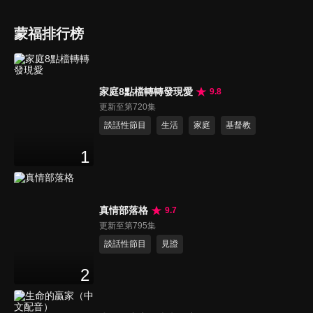
蒙福排行榜
家庭8點檔轉轉發現愛
9.8
更新至第720集
談話性節目
生活
家庭
基督教
1
真情部落格
9.7
更新至第795集
談話性節目
見證
2