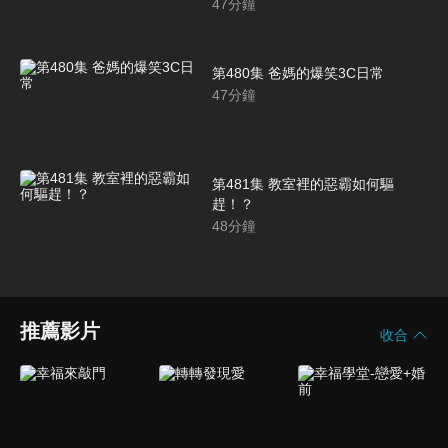
47
分鐘
第480集 爸媽的爆笑3C日常
47
分鐘
第481集 教室裡的惡霸如何驅
趕！？
48
分鐘
推薦影片
收合