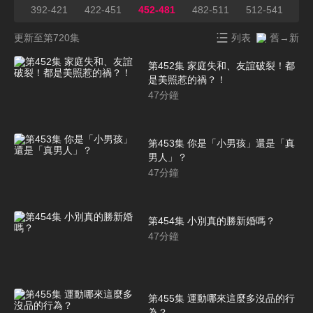
391
392-421
422-451
452-481
482-511
512-541
54
更新至第720集
列表
舊→新
第452集 家庭失和、友誼破裂！都
是美照惹的禍？！
47
分鐘
第453集 你是「小男孩」還是「真
男人」？
47
分鐘
第454集 小別真的勝新婚嗎？
47
分鐘
第455集 運動哪來這麼多沒品的行
為？