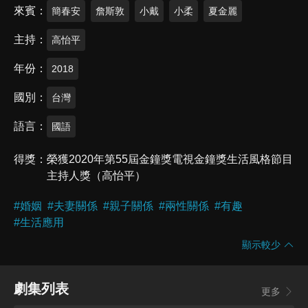
來賓
簡春安
詹斯敦
小戴
小柔
夏金麗
主持
高怡平
年份
2018
國別
台灣
語言
國語
得獎
榮獲2020年第55屆金鐘獎電視金鐘獎生活風格節目
主持人獎（高怡平）
#
婚姻
#
夫妻關係
#
親子關係
#
兩性關係
#
有趣
#
生活應用
顯示較少
劇集列表
更多