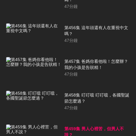
47
分鐘
第456集 這年頭還有人在重視中文
嗎？
47
分鐘
第457集 爸媽你看他啦！怎麼辦？
我的小孩是告狀精！
47
分鐘
第458集 叮叮噹 叮叮噹，各國聖誕
節怎麼過？
47
分鐘
第459集 男人心裡苦，但男人不
說？