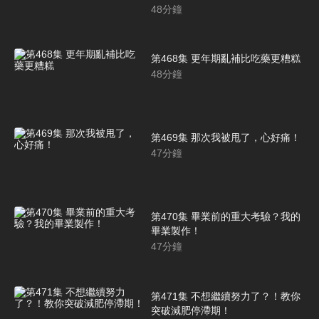
48
分鐘
第468集 更年期亂補比吃藥更糟糕
48
分鐘
第469集 那次我被甩了，心好痛！
47
分鐘
第470集 畢業前的重大考驗？我的
畢業製作！
47
分鐘
第471集 不想繼續努力了？！教你
突破減肥停滯期！