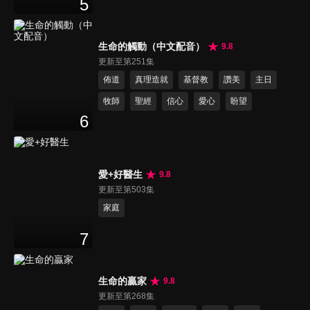
5
生命的觸動（中文配音）
9.8
更新至第251集
佈道
真理造就
基督教
讚美
主日
牧師
聖經
信心
愛心
盼望
6
愛+好醫生
9.8
更新至第503集
家庭
7
生命的贏家
9.8
更新至第268集