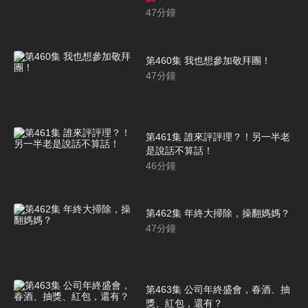
47
分鐘
第460集 我也想參加敬拜團！
47
分鐘
第461集 誰來評評理？！另一半老
是說話不算話！
46
分鐘
第462集 年終大掃除，操翻媽媽？
47
分鐘
第463集 公司年終盛會，春酒、抽
獎、紅包，還有？