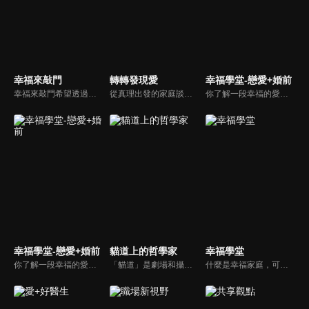
幸福來敲門
轉轉發現愛
幸福學堂-戀愛+婚前
幸福來敲門希望透過藝人、觀眾、夫妻來賓的經驗分享以及專家解析：傳遞聖經中的家庭價值觀，提供現代人面臨婚姻與家庭各種狀況接踵而來時的答案，並且邀請上帝成為每個家庭的主人。
從真理出發的家庭談話性節目，針對現代婚姻家庭議題讓您輕鬆掌握關注方向。
你了解一段幸福的愛情是如何發展出來的嗎？你對你心中那一個對象，到底是愛還是喜歡？難道喜歡跟愛差距很大嗎？讓我們的大師來消除你心中的疑惑。
幸福學堂-戀愛+婚前
貓道上的哲學家
幸福學堂
你了解一段幸福的愛情是如何發展出來的嗎？你對你心中那一個對象，到底是愛還是喜歡？難道喜歡跟愛差距很大嗎？讓我們的大師來消除你心中的疑惑。
「貓道」是劇場和攝影棚的象徵，而孩子是天生的哲學家，他們進入攝影棚中的小劇場思考、對話，並且從貓道上看下來，總是會有不同視角，故片名為《貓道上的哲學家》，在GOOD TV播出。
什麼是幸福家庭，可能很多人會覺得「幸福家庭」是天方夜譚，在這一集當中，簡老師要告訴您，如何跨越婚姻的顛簸之路，建立幸福家庭，且根據他多年輔導經驗，歸類出幸福家庭的特質，讓幸福家庭不是再是虛假的口號，而是能夠真實落實在生活當中。