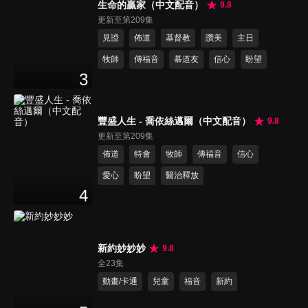
生命的贏家（中文配音）
9.8
更新至第209集
見證
佈道
基督教
讚美
主日
牧師
傳福音
慕道友
信心
盼望
3
豐盛人生 - 喬依絲邁爾（中文配音）
9.8
更新至第209集
佈道
特會
牧師
傳福音
信心
愛心
盼望
醫治釋放
4
新約妙妙妙
9.8
全23集
動畫/卡通
兒童
福音
新約