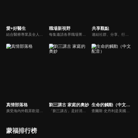
愛+好醫生
職場新視野
共享觀點
結合醫療專業及全人關懷的新型態節目，主持人黃瑽寧醫師親訪家庭，跨領域醫療顧問團全方位檢視，提供最完整、實用和正確的資訊來守護孩子的健康。
每集邀請各界職場菁英分享心路歷程與觀點，喬美倫老師也透過主題性的真理論述，幫助你我走入合神心意的職場文化。
連結社群、分享、行動的特色，運用講道學的架構，談論包含基要真理、生活話題及神學裝備三大面向主題。身為第六代基督徒，從小在教會中長大的周巽正，與第一代基督徒的廖文華，背景及生活經歷都不同，在節目中以輕鬆對談的方式，貢獻出不同角度的觀點。
真情部落格
劉三講古 家庭的奧妙
生命的觸動（中文配音）
廣受海內外觀眾歡迎的真情部落格，是以見證故事為主軸的訪談節目，由知名主播夏嘉璐主持，莊信德牧師、黃國倫牧師回應，來賓在節目中自在的暢談自己的生命歷程，這些最真實的生命見證也幫助許多人走出低谷。
「劉三講古」是好消息最老牌的節目，除了加入戲劇元素「喳唸伯與長腳姨」外，並蒐集無數史料，找到美好而精彩的基督徒生命故事，好讓福音更輕鬆真實的呈現在觀眾眼前。
查爾斯·史丹利是美國第一浸信會的主任牧師，也是In Touch Ministries的創始人，也是紐約時報暢銷書作家。
蒙福排行榜