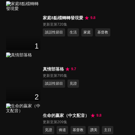
家庭8點檔轉轉發現愛
9.8
更新至第720集
談話性節目
生活
家庭
基督教
1
真情部落格
9.7
更新至第795集
談話性節目
見證
2
生命的贏家（中文配音）
9.8
更新至第209集
見證
佈道
基督教
讚美
主日