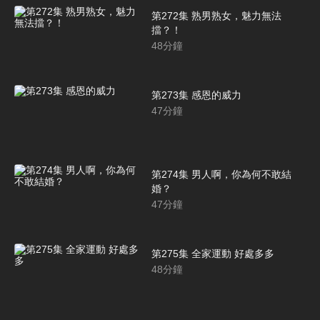
第272集 熟男熟女，魅力無法
擋？！
48
分鐘
第273集 感恩的威力
47
分鐘
第274集 男人啊，你為何不敢結
婚？
47
分鐘
第275集 全家運動 好處多多
48
分鐘