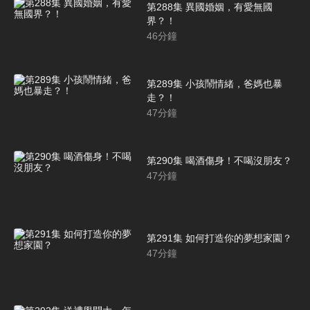
第288集 異國婚姻，有愛無國
界？！
46
分鐘
第289集 小孩鬧情緒，爸媽也暴
走？！
47
分鐘
第290集 喝酒傷身！不喝沒朋友？
47
分鐘
第291集 如何打造你的夢想家園？
47
分鐘