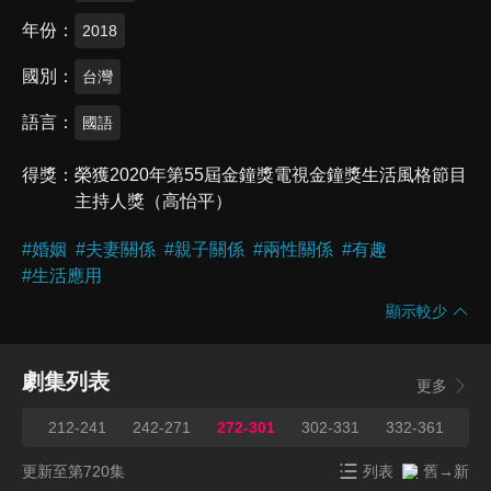
年份
2018
國別
台灣
語言
國語
得獎
榮獲2020年第55屆金鐘獎電視金鐘獎生活風格節目
主持人獎（高怡平）
#
婚姻
#
夫妻關係
#
親子關係
#
兩性關係
#
有趣
#
生活應用
顯示較少
劇集列表
更多
211
212-241
242-271
272-301
302-331
332-361
36
更新至第720集
列表
舊→新