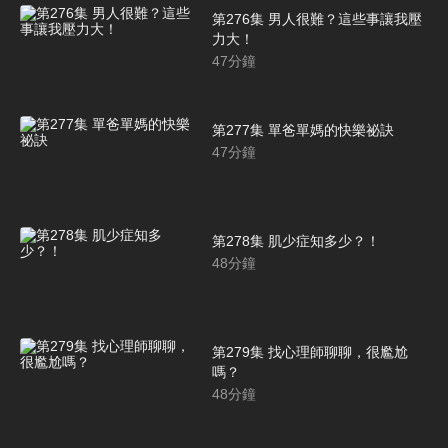
第276集 男人很難？這些事讓我壓
力大！
47
分鐘
第277集 單爸單媽的快樂祕訣
47
分鐘
第278集 肌少症知多少？！
48
分鐘
第279集 找心理師聊聊，很尷尬
嗎？
48
分鐘