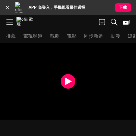
APP 免登入，手機觀看最佳選擇
下載
推薦
電視頻道
戲劇
電影
同步新番
動漫
短