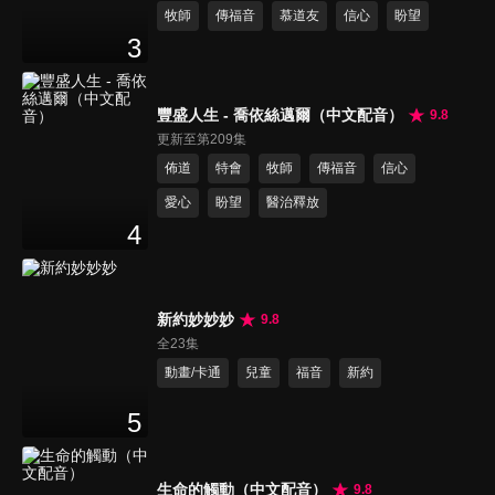
牧師
傳福音
慕道友
信心
盼望
3
豐盛人生 - 喬依絲邁爾（中文配音）
9.8
更新至第209集
佈道
特會
牧師
傳福音
信心
愛心
盼望
醫治釋放
4
新約妙妙妙
9.8
全23集
動畫/卡通
兒童
福音
新約
5
生命的觸動（中文配音）
9.8