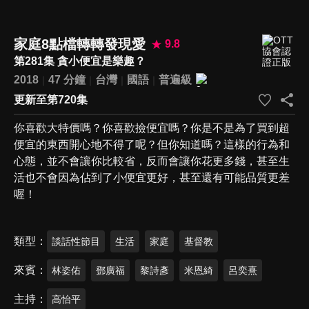
家庭8點檔轉轉發現愛
9.8
第281集 貪小便宜是樂趣？
2018
47 分鐘
台灣
國語
普遍級
更新至第720集
你喜歡大特價嗎？你喜歡撿便宜嗎？你是不是為了買到超
便宜的東西開心地不得了呢？但你知道嗎？這樣的行為和
心態，並不會讓你比較省，反而會讓你花更多錢，甚至生
活也不會因為佔到了小便宜更好，甚至還有可能品質更差
喔！
類型
談話性節目
生活
家庭
基督教
來賓
林姿佑
鄧廣福
黎詩彥
米恩綺
呂奕熹
主持
高怡平