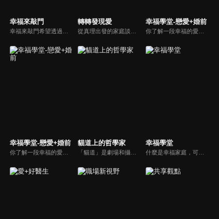
幸福來敲門
轉轉發現愛
幸福學堂-戀愛+婚前
幸福來敲門希望透過藝人、觀眾、夫妻來賓的經驗分享以及專家解析：傳遞聖經中的家庭價值觀，提供現代人面臨婚姻與家庭各種狀況接踵而來時的答案，並且邀請上帝成為每個家庭的主人。
從真理出發的家庭談話性節目，針對現代婚姻家庭議題讓您輕鬆掌握關注方向。
你了解一段幸福的愛情是如何發展出來的嗎？你對你心中那一個對象，到底是愛還是喜歡？難道喜歡跟愛差距很大嗎？讓我們的大師來消除你心中的疑惑。
幸福學堂-戀愛+婚前
貓道上的哲學家
幸福學堂
你了解一段幸福的愛情是如何發展出來的嗎？你對你心中那一個對象，到底是愛還是喜歡？難道喜歡跟愛差距很大嗎？讓我們的大師來消除你心中的疑惑。
「貓道」是劇場和攝影棚的象徵，而孩子是天生的哲學家，他們進入攝影棚中的小劇場思考、對話，並且從貓道上看下來，總是會有不同視角，故片名為《貓道上的哲學家》，在GOOD TV播出。
什麼是幸福家庭，可能很多人會覺得「幸福家庭」是天方夜譚，在這一集當中，簡老師要告訴您，如何跨越婚姻的顛簸之路，建立幸福家庭，且根據他多年輔導經驗，歸類出幸福家庭的特質，讓幸福家庭不是再是虛假的口號，而是能夠真實落實在生活當中。