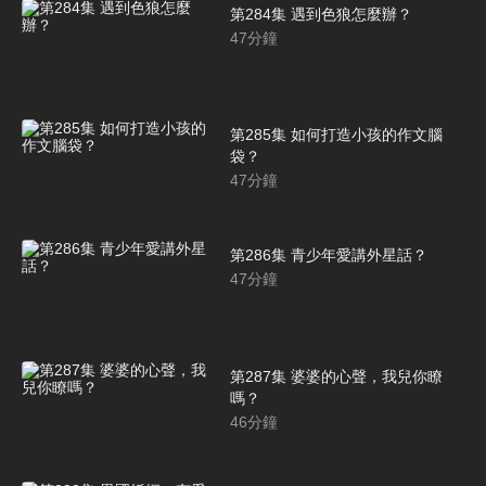
第284集 遇到色狼怎麼辦？
47
分鐘
第285集 如何打造小孩的作文腦
袋？
47
分鐘
第286集 青少年愛講外星話？
47
分鐘
第287集 婆婆的心聲，我兒你瞭
嗎？
46
分鐘