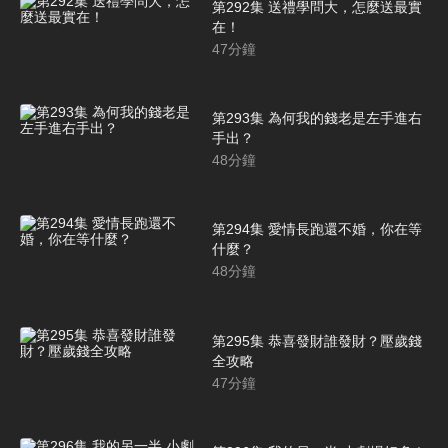
第292集 送禮學問大，怎麼送最實
在！
47
分鐘
第293集 為何我的錢老是左手進右
手出？
48
分鐘
第294集 愛情長跑還不婚，你在等
什麼？
48
分鐘
第295集 恭喜發財誰發財？壓歲錢
全攻略
47
分鐘