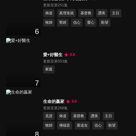
更新至第251集
佈道
真理造就
基督教
讚美
主日
牧師
聖經
信心
愛心
盼望
6
愛+好醫生
9.8
更新至第503集
家庭
7
生命的贏家
9.8
更新至第268集
見證
佈道
基督教
讚美
主日
牧師
傳福音
慕道友
信心
盼望
8