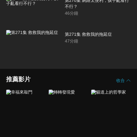
第270集 網路太便利，孩子亂看行
不行？
46
分鐘
第271集 救救我的拖延症
47
分鐘
推薦影片
收合