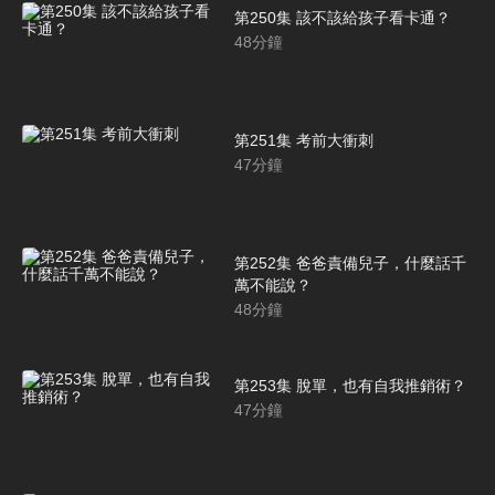
第250集 該不該給孩子看卡通？
48
分鐘
第251集 考前大衝刺
47
分鐘
第252集 爸爸責備兒子，什麼話千
萬不能說？
48
分鐘
第253集 脫單，也有自我推銷術？
47
分鐘