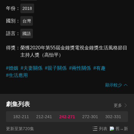
年份
2018
國別
台灣
語言
國語
得獎
榮獲2020年第55屆金鐘獎電視金鐘獎生活風格節目
主持人獎（高怡平）
#
婚姻
#
夫妻關係
#
親子關係
#
兩性關係
#
有趣
#
生活應用
顯示較少
劇集列表
更多
181
182-211
212-241
242-271
272-301
302-331
33
更新至第720集
列表
舊→新