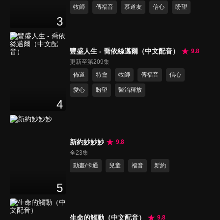
牧師
傳福音
慕道友
信心
盼望
3
豐盛人生 - 喬依絲邁爾（中文配音）
9.8
更新至第209集
佈道
特會
牧師
傳福音
信心
愛心
盼望
醫治釋放
4
新約妙妙妙
9.8
全23集
動畫/卡通
兒童
福音
新約
5
生命的觸動（中文配音）
9.8