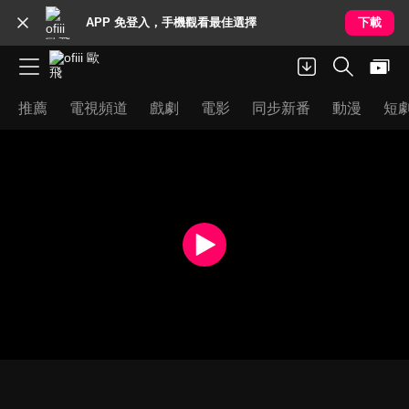
APP 免登入，手機觀看最佳選擇
下載
推薦
電視頻道
戲劇
電影
同步新番
動漫
短