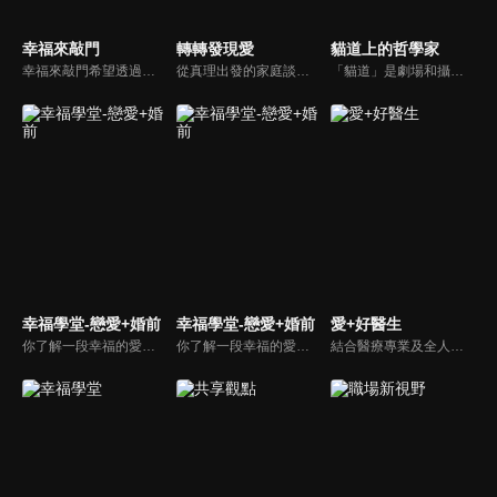
幸福來敲門
轉轉發現愛
貓道上的哲學家
幸福來敲門希望透過藝人、觀眾、夫妻來賓的經驗分享以及專家解析：傳遞聖經中的家庭價值觀，提供現代人面臨婚姻與家庭各種狀況接踵而來時的答案，並且邀請上帝成為每個家庭的主人。
從真理出發的家庭談話性節目，針對現代婚姻家庭議題讓您輕鬆掌握關注方向。
「貓道」是劇場和攝影棚的象徵，而孩子是天生的哲學家，他們進入攝影棚中的小劇場思考、對話，並且從貓道上看下來，總是會有不同視角，故片名為《貓道上的哲學家》，在GOOD TV播出。
幸福學堂-戀愛+婚前
幸福學堂-戀愛+婚前
愛+好醫生
你了解一段幸福的愛情是如何發展出來的嗎？你對你心中那一個對象，到底是愛還是喜歡？難道喜歡跟愛差距很大嗎？讓我們的大師來消除你心中的疑惑。
你了解一段幸福的愛情是如何發展出來的嗎？你對你心中那一個對象，到底是愛還是喜歡？難道喜歡跟愛差距很大嗎？讓我們的大師來消除你心中的疑惑。
結合醫療專業及全人關懷的新型態節目，主持人黃瑽寧醫師親訪家庭，跨領域醫療顧問團全方位檢視，提供最完整、實用和正確的資訊來守護孩子的健康。