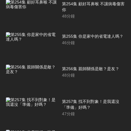
第254集 顧好耳鼻喉 不讓病毒傷害
你
48
分鐘
第255集 你是家中的省電達人嗎？
46
分鐘
第256集 親師關係是敵？是友？
48
分鐘
第257集 找不到對象！是我還沒
「準備」好嗎？
47
分鐘