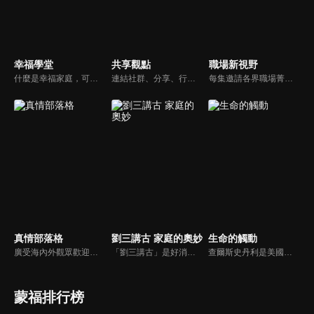
幸福學堂
共享觀點
職場新視野
什麼是幸福家庭，可能很多人會覺得「幸福家庭」是天方夜譚，在這一集當中，簡老師要告訴您，如何跨越婚姻的顛簸之路，建立幸福家庭，且根據他多年輔導經驗，歸類出幸福家庭的特質，讓幸福家庭不是再是虛假的口號，而是能夠真實落實在生活當中。
連結社群、分享、行動的特色，運用講道學的架構，談論包含基要真理、生活話題及神學裝備三大面向主題。身為第六代基督徒，從小在教會中長大的周巽正，與第一代基督徒的廖文華，背景及生活經歷都不同，在節目中以輕鬆對談的方式，貢獻出不同角度的觀點。
每集邀請各界職場菁英分享心路歷程與觀點，喬美倫老師也透過主題性的真理論述，幫助你我走入合神心意的職場文化。
真情部落格
劉三講古 家庭的奧妙
生命的觸動
廣受海內外觀眾歡迎的真情部落格，是以見證故事為主軸的訪談節目，由知名主播夏嘉璐主持，莊信德牧師、黃國倫牧師回應，來賓在節目中自在的暢談自己的生命歷程，這些最真實的生命見證也幫助許多人走出低谷。
「劉三講古」是好消息最老牌的節目，除了加入戲劇元素「喳唸伯與長腳姨」外，並蒐集無數史料，找到美好而精彩的基督徒生命故事，好讓福音更輕鬆真實的呈現在觀眾眼前。
查爾斯史丹利是美國第一浸信會的榮譽牧師，也是In Touch Ministries（生命的觸動）的創始人，更是紐約時報暢銷書作家。
蒙福排行榜