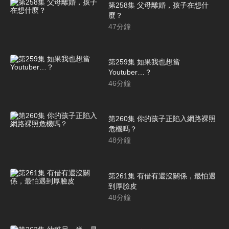
第258集 父母離婚，孩子在想什
麼？
47
分鐘
第259集 如果我也想當
Youtuber…？
46
分鐘
第260集 你的孩子正陷入網路裸照
危機嗎？
48
分鐘
第261集 有借有還沒關係，最怕遇
到厚臉皮
48
分鐘