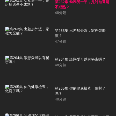
第262集 幼稚另一半，是討拍還是
不成熟？
48
分鐘
第263集 出差加外派，家裡怎麼
顧？
47
分鐘
第264集 談戀愛可以有祕密嗎？
48
分鐘
第265集 你的健康檢查，做對了
嗎？
48
分鐘