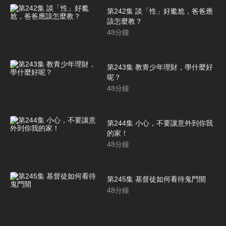
第242集 談「性」好尷尬，爸爸應
該怎麼教？
48
分鐘
第243集 教青少年理財，學什麼好
呢？
48
分鐘
第244集 小心，不要讓意外到你我
的家！
48
分鐘
第245集 基督徒如何看待鬼門開
48
分鐘