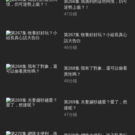
第266集 我遇到的這些冏境，仍可
逆勢上揚？！
47
分鐘
第267集 牧養好好玩？小組長真心
話大告白
46
分鐘
第268集 我有了對象，還可以偷看
異性嗎？
48
分鐘
第269集 夫妻越吵越愛？愛了，然
後呢？
47
分鐘