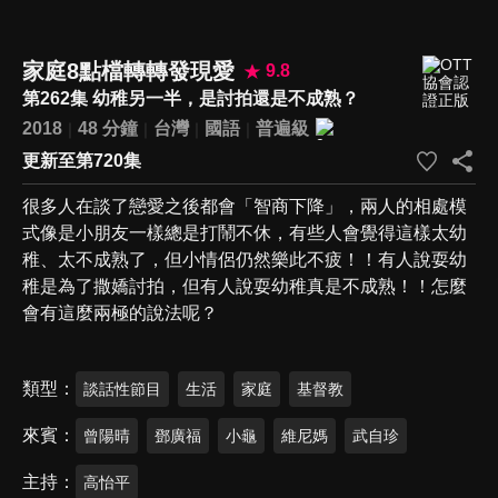
家庭8點檔轉轉發現愛
9.8
第262集 幼稚另一半，是討拍還是不成熟？
2018
48 分鐘
台灣
國語
普遍級
更新至第720集
很多人在談了戀愛之後都會「智商下降」，兩人的相處模
式像是小朋友一樣總是打鬧不休，有些人會覺得這樣太幼
稚、太不成熟了，但小情侶仍然樂此不疲！！有人說耍幼
稚是為了撒嬌討拍，但有人說耍幼稚真是不成熟！！怎麼
會有這麼兩極的說法呢？
類型
談話性節目
生活
家庭
基督教
來賓
曾陽晴
鄧廣福
小龜
維尼媽
武自珍
主持
高怡平