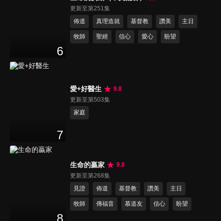
更新至第251集
佈道
真理造就
基督教
讚美
主日
牧師
聖經
信心
愛心
盼望
6
愛+好醫生
9.8
更新至第503集
家庭
7
生命的贏家
9.8
更新至第268集
見證
佈道
基督教
讚美
主日
牧師
傳福音
慕道友
信心
盼望
8