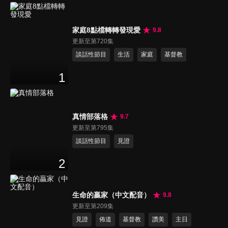
家庭8點檔轉轉發現愛
9.8
更新至第720集
談話性節目
生活
家庭
基督教
1
真情部落格
9.7
更新至第795集
談話性節目
見證
2
生命的贏家（中文配音）
9.8
更新至第209集
見證
佈道
基督教
讚美
主日