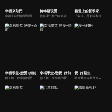
幸福來敲門
轉轉發現愛
貓道上的哲學家
幸福來敲門希望透過藝人、觀眾、夫妻來賓的經驗分享以及專家解析：傳遞聖經中的家庭價值觀，提供現代人面臨婚姻與家庭各種狀況接踵而來時的答案，並且邀請上帝成為每個家庭的主人。
從真理出發的家庭談話性節目，針對現代婚姻家庭議題讓您輕鬆掌握關注方向。
「貓道」是劇場和攝影棚的象徵，而孩子是天生的哲學家，他們進入攝影棚中的小劇場思考、對話，並且從貓道上看下來，總是會有不同視角，故片名為《貓道上的哲學家》，在GOOD TV播出。
幸福學堂-戀愛+婚前
幸福學堂-戀愛+婚前
愛+好醫生
你了解一段幸福的愛情是如何發展出來的嗎？你對你心中那一個對象，到底是愛還是喜歡？難道喜歡跟愛差距很大嗎？讓我們的大師來消除你心中的疑惑。
你了解一段幸福的愛情是如何發展出來的嗎？你對你心中那一個對象，到底是愛還是喜歡？難道喜歡跟愛差距很大嗎？讓我們的大師來消除你心中的疑惑。
結合醫療專業及全人關懷的新型態節目，主持人黃瑽寧醫師親訪家庭，跨領域醫療顧問團全方位檢視，提供最完整、實用和正確的資訊來守護孩子的健康。