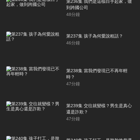
第236集 我們是這樣白手起家，做
到跨國公司
48
分鐘
第237集 孩子為何愛說粗話？
46
分鐘
第238集 當我們發現已不再年輕
時？
47
分鐘
第239集 交往就變樣？男生是真心
還是詐欺？
47
分鐘