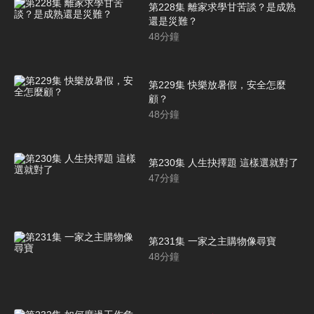
第228集 離家求學甘苦談？是成熟
還是災難？
48
分鐘
第229集 快樂放暑假，安全怎麼
顧？
48
分鐘
第230集 人生抉擇題 這樣選就對了
47
分鐘
第231集 一家之主購物像尋寶
48
分鐘