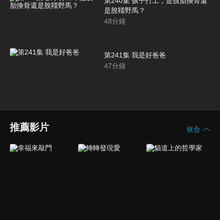
第240集 孩子打工，是脫胎換骨還
是脫韁野馬？
48
分鐘
第241集 我是好爸爸
47
分鐘
推薦影片
收合