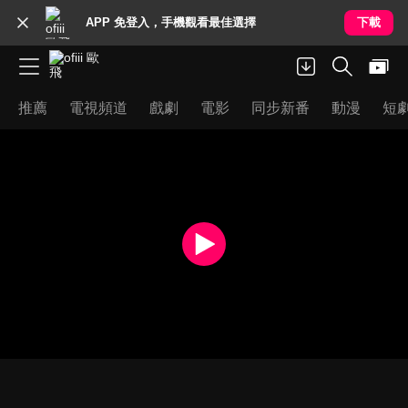
APP 免登入，手機觀看最佳選擇
下載
推薦
電視頻道
戲劇
電影
同步新番
動漫
短