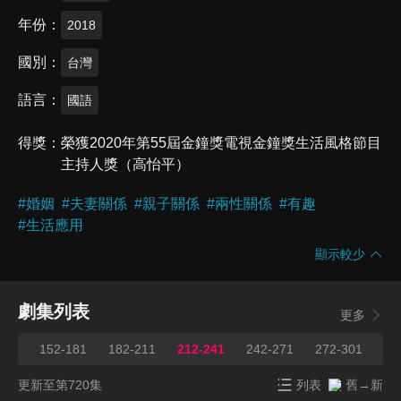
年份
2018
國別
台灣
語言
國語
得獎
榮獲2020年第55屆金鐘獎電視金鐘獎生活風格節目
主持人獎（高怡平）
#
婚姻
#
夫妻關係
#
親子關係
#
兩性關係
#
有趣
#
生活應用
顯示較少
劇集列表
更多
151
152-181
182-211
212-241
242-271
272-301
30
更新至第720集
列表
舊→新