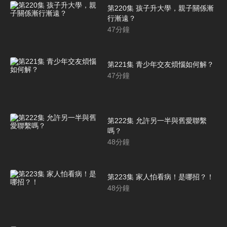
第220集 孩子升大學，親子關係漸
行漸遠？
47
分鐘
第221集 青少年交友煩惱如何解？
47
分鐘
第222集 允許另一半與舊愛聯繫
嗎？
48
分鐘
第223集 家人怕看病！是哪招？！
48
分鐘