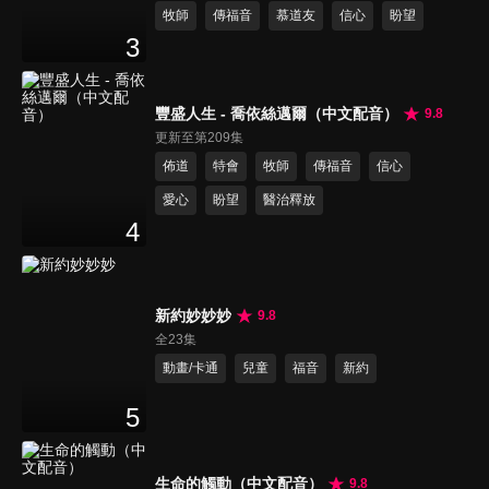
牧師
傳福音
慕道友
信心
盼望
3
豐盛人生 - 喬依絲邁爾（中文配音）
9.8
更新至第209集
佈道
特會
牧師
傳福音
信心
愛心
盼望
醫治釋放
4
新約妙妙妙
9.8
全23集
動畫/卡通
兒童
福音
新約
5
生命的觸動（中文配音）
9.8