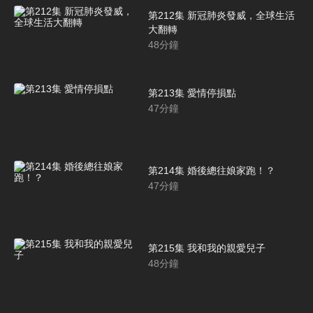
第212集 新冠肺炎發威，全球生活
大翻轉
48
分鐘
第213集 愛情停損點
47
分鐘
第214集 婚後總往娘家跑！？
47
分鐘
第215集 我和我的親愛兒子
48
分鐘