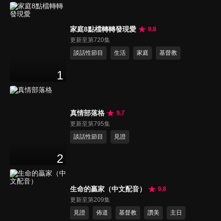
家庭8點檔轉轉發現愛
9.8
更新至第720集
談話性節目
生活
家庭
基督教
1
真情部落格
9.7
更新至第795集
談話性節目
見證
2
生命的贏家（中文配音）
9.8
更新至第209集
見證
佈道
基督教
讚美
主日