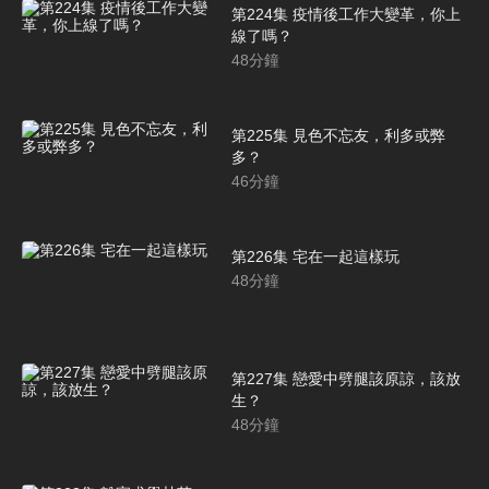
第224集 疫情後工作大變革，你上
線了嗎？
48
分鐘
第225集 見色不忘友，利多或弊
多？
46
分鐘
第226集 宅在一起這樣玩
48
分鐘
第227集 戀愛中劈腿該原諒，該放
生？
48
分鐘