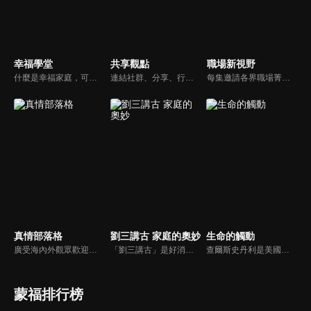
幸福學堂
共享觀點
職場新視野
什麼是幸福家庭，可能很多人會覺得「幸福家庭」是天方夜譚，在這一集當中，簡老師要告訴您，如何跨越婚姻的顛簸之路，建立幸福家庭，且根據他多年輔導經驗，歸類出幸福家庭的特質，讓幸福家庭不是再是虛假的口號，而是能夠真實落實在生活當中。
連結社群、分享、行動的特色，運用講道學的架構，談論包含基要真理、生活話題及神學裝備三大面向主題。身為第六代基督徒，從小在教會中長大的周巽正，與第一代基督徒的廖文華，背景及生活經歷都不同，在節目中以輕鬆對談的方式，貢獻出不同角度的觀點。
每集邀請各界職場菁英分享心路歷程與觀點，喬美倫老師也透過主題性的真理論述，幫助你我走入合神心意的職場文化。
真情部落格
劉三講古 家庭的奧妙
生命的觸動
廣受海內外觀眾歡迎的真情部落格，是以見證故事為主軸的訪談節目，由知名主播夏嘉璐主持，莊信德牧師、黃國倫牧師回應，來賓在節目中自在的暢談自己的生命歷程，這些最真實的生命見證也幫助許多人走出低谷。
「劉三講古」是好消息最老牌的節目，除了加入戲劇元素「喳唸伯與長腳姨」外，並蒐集無數史料，找到美好而精彩的基督徒生命故事，好讓福音更輕鬆真實的呈現在觀眾眼前。
查爾斯史丹利是美國第一浸信會的榮譽牧師，也是In Touch Ministries（生命的觸動）的創始人，更是紐約時報暢銷書作家。
蒙福排行榜