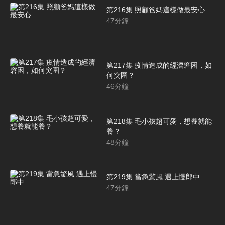
第216集 照顧爸媽這樣做最安心
47
分鐘
第217集 疫情造成的經濟窘困，如
何突圍？
46
分鐘
第218集 毛小孩超可愛，想養就能
養？
48
分鐘
第219集 當急驚風 遇上慢郎中
47
分鐘