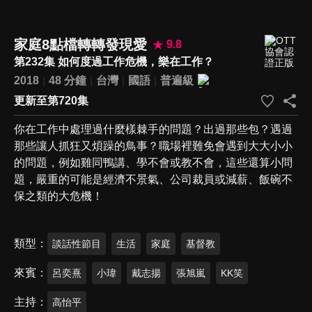
家庭8點檔轉轉發現愛
9.8
第232集 如何度過工作危機，樂在工作？
2018
48 分鐘
台灣
國語
普遍級
更新至第720集
你在工作中處理過什麼樣棘手的問題？出過那些包？遇過
那些讓人抓狂又煩躁的鳥事？職場裡難免會遇到大大小小
的問題，例如雞同鴨講、學不會或教不會，這些還算小問
題，嚴重的可能是經濟不景氣、公司裁員或減薪、飯碗不
保之類的大危機！
類型
談話性節目
生活
家庭
基督教
來賓
呂奕熹
小瑋
戴志揚
張旭嵐
KK笑
主持
高怡平