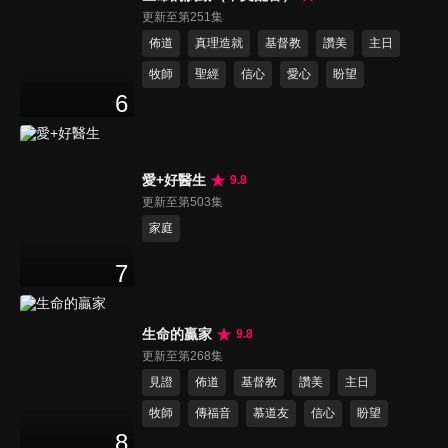
更新至第251集
佈道
真理造就
基督教
讚美
主日
牧師
聖經
信心
愛心
盼望
6
愛+好醫生
9.8
更新至第503集
家庭
7
生命的贏家
9.8
更新至第268集
見證
佈道
基督教
讚美
主日
牧師
傳福音
慕道友
信心
盼望
8