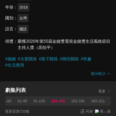
年份
2018
國別
台灣
語言
國語
得獎
榮獲2020年第55屆金鐘獎電視金鐘獎生活風格節目
主持人獎（高怡平）
#
婚姻
#
夫妻關係
#
親子關係
#
兩性關係
#
有趣
#
生活應用
顯示較少
劇集列表
更多
31-60
61-90
91-120
121-151
152-181
182-211
21
更新至第720集
列表
舊→新