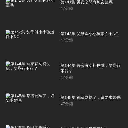
第141集 男女之間有純友誼嗎
47
分鐘
第142集 父母與小小孩談性不NG
47
分鐘
第144集 吾家有女初長成，早戀行
不行？
47
分鐘
第145集 都這麼熟了，還要求婚嗎
47
分鐘