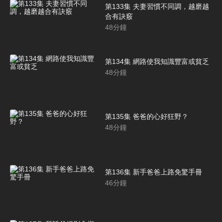
第133集 夫妻習慣不同調，越磨越
合有訣竅
48
分鐘
第134集 網路使我知識豐富或貧乏
48
分鐘
第135集 爸爸的心好狂野？
48
分鐘
第136集 新手爸爸上路免驚手冊
46
分鐘