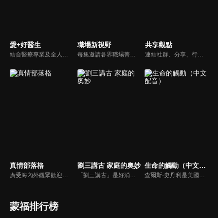
愛+好醫生
職場新視野
共享觀點
結合醫療專業及全人關懷的新型態節目，主持人黃瑽寧醫師親訪家庭，跨領域醫療顧問團全方位檢視，提供最完整、實用和正確的資訊來守護孩子的健康。
每集邀請各界職場菁英分享心路歷程與觀點，喬美倫老師也透過主題性的真理論述，幫助你我走入合神心意的職場文化。
連結社群、分享、行動的特色，運用講道學的架構，談論包含基要真理、生活話題及神學裝備三大面向主題。身為第六代基督徒，從小在教會中長大的周巽正，與第一代基督徒的廖文華，背景及生活經歷都不同，在節目中以輕鬆對談的方式，貢獻出不同角度的觀點。
真情部落格
劉三講古 家庭的奧妙
生命的觸動（中文配音）
廣受海內外觀眾歡迎的真情部落格，是以見證故事為主軸的訪談節目，由知名主播夏嘉璐主持，莊信德牧師、黃國倫牧師回應，來賓在節目中自在的暢談自己的生命歷程，這些最真實的生命見證也幫助許多人走出低谷。
「劉三講古」是好消息最老牌的節目，除了加入戲劇元素「喳唸伯與長腳姨」外，並蒐集無數史料，找到美好而精彩的基督徒生命故事，好讓福音更輕鬆真實的呈現在觀眾眼前。
查爾斯·史丹利是美國第一浸信會的主任牧師，也是In Touch Ministries的創始人，也是紐約時報暢銷書作家。
蒙福排行榜