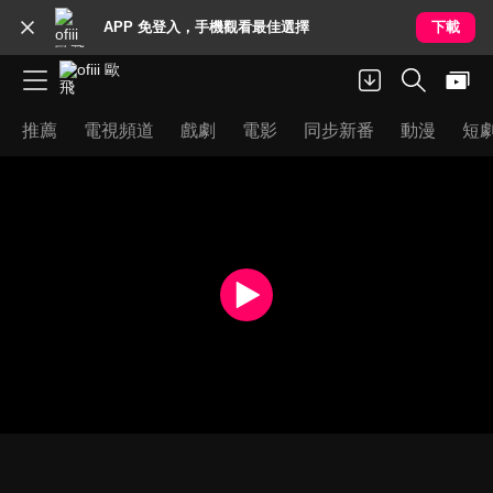
APP 免登入，手機觀看最佳選擇
下載
推薦
電視頻道
戲劇
電影
同步新番
動漫
短