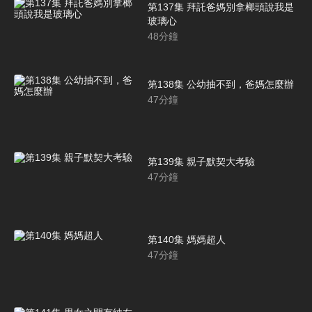
第137集 拜託爸媽別拿榔頭說我是
玻璃心
48
分鐘
第138集 公幼抽不到，爸媽怎麼辦
47
分鐘
第139集 親子默契大考驗
47
分鐘
第140集 媽媽超人
47
分鐘