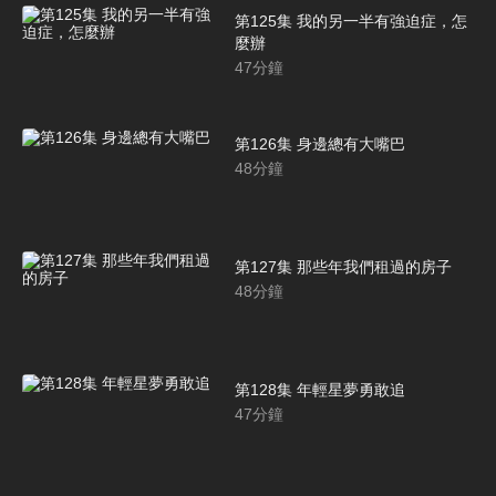
第125集 我的另一半有強迫症，怎
麼辦
47
分鐘
第126集 身邊總有大嘴巴
48
分鐘
第127集 那些年我們租過的房子
48
分鐘
第128集 年輕星夢勇敢追
47
分鐘