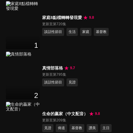
家庭8點檔轉轉發現愛
9.8
更新至第720集
談話性節目
生活
家庭
基督教
1
真情部落格
9.7
更新至第795集
談話性節目
見證
2
生命的贏家（中文配音）
9.8
更新至第209集
見證
佈道
基督教
讚美
主日