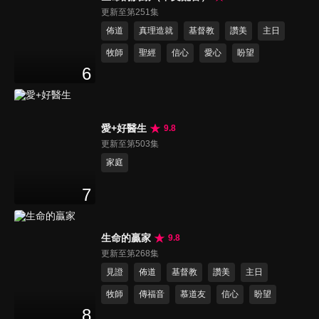
更新至第251集
佈道
真理造就
基督教
讚美
主日
牧師
聖經
信心
愛心
盼望
6
愛+好醫生
9.8
更新至第503集
家庭
7
生命的贏家
9.8
更新至第268集
見證
佈道
基督教
讚美
主日
牧師
傳福音
慕道友
信心
盼望
8