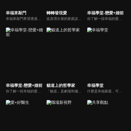
幸福來敲門
轉轉發現愛
幸福學堂-戀愛+婚前
幸福來敲門希望透過藝人、觀眾、夫妻來賓的經驗分享以及專家解析：傳遞聖經中的家庭價值觀，提供現代人面臨婚姻與家庭各種狀況接踵而來時的答案，並且邀請上帝成為每個家庭的主人。
從真理出發的家庭談話性節目，針對現代婚姻家庭議題讓您輕鬆掌握關注方向。
你了解一段幸福的愛情是如何發展出來的嗎？你對你心中那一個對象，到底是愛還是喜歡？難道喜歡跟愛差距很大嗎？讓我們的大師來消除你心中的疑惑。
幸福學堂-戀愛+婚前
貓道上的哲學家
幸福學堂
你了解一段幸福的愛情是如何發展出來的嗎？你對你心中那一個對象，到底是愛還是喜歡？難道喜歡跟愛差距很大嗎？讓我們的大師來消除你心中的疑惑。
「貓道」是劇場和攝影棚的象徵，而孩子是天生的哲學家，他們進入攝影棚中的小劇場思考、對話，並且從貓道上看下來，總是會有不同視角，故片名為《貓道上的哲學家》，在GOOD TV播出。
什麼是幸福家庭，可能很多人會覺得「幸福家庭」是天方夜譚，在這一集當中，簡老師要告訴您，如何跨越婚姻的顛簸之路，建立幸福家庭，且根據他多年輔導經驗，歸類出幸福家庭的特質，讓幸福家庭不是再是虛假的口號，而是能夠真實落實在生活當中。