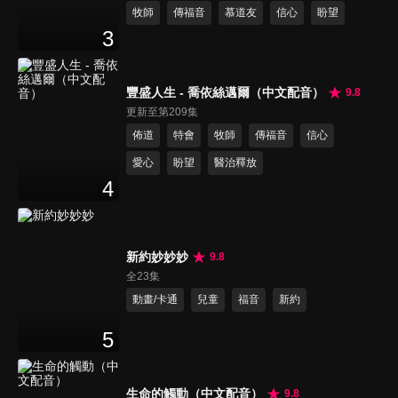
牧師
傳福音
慕道友
信心
盼望
3
豐盛人生 - 喬依絲邁爾（中文配音）
9.8
更新至第209集
佈道
特會
牧師
傳福音
信心
愛心
盼望
醫治釋放
4
新約妙妙妙
9.8
全23集
動畫/卡通
兒童
福音
新約
5
生命的觸動（中文配音）
9.8