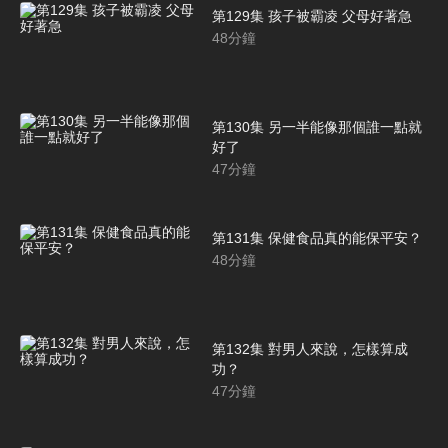
第129集 孩子被霸凌 父母好著急
48
分鐘
第130集 另一半能像那個誰一點就
好了
47
分鐘
第131集 保健食品真的能保平安？
48
分鐘
第132集 對男人來說，怎樣算成
功？
47
分鐘