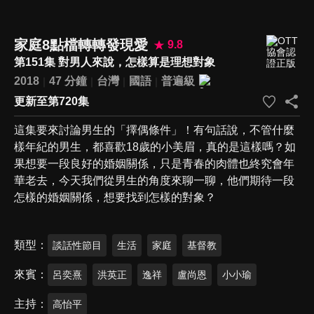
家庭8點檔轉轉發現愛
9.8
第151集 對男人來說，怎樣算是理想對象
2018
47 分鐘
台灣
國語
普遍級
更新至第720集
這集要來討論男生的「擇偶條件」！有句話說，不管什麼
樣年紀的男生，都喜歡18歲的小美眉，真的是這樣嗎？如
果想要一段良好的婚姻關係，只是青春的肉體也終究會年
華老去，今天我們從男生的角度來聊一聊，他們期待一段
怎樣的婚姻關係，想要找到怎樣的對象？
類型
談話性節目
生活
家庭
基督教
來賓
呂奕熹
洪英正
逸祥
盧尚恩
小小瑜
主持
高怡平