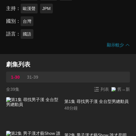
主持
歐漢聲
JPM
國別
台灣
語言
國語
顯示較少
劇集列表
1-30
31-39
全39集
列表
舊→新
第1集 尋找男子漢 全台型男總動員
48
分鐘
第2集 男子漢才藝Show 誰才是明