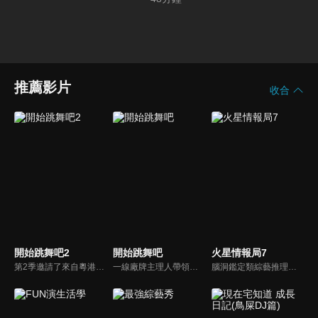
推薦影片
收合
開始跳舞吧2
開始跳舞吧
火星情報局7
第2季邀請了來自粵港澳地區的街舞少年團參加，並由贊多、敖子逸、王晨藝、黃譽博等擔任街舞領軍人物，少年們在他們的帶領下，分別進行初舞臺、合作舞臺以及最終的留名舞臺三個階段的挑戰，通過動感的音樂和充滿激情的舞蹈，將中國傳統文化特色與街舞文化相結合。
一線廠牌主理人帶領自己的少年團來到頂尖舞者嚮往的第七街區爭奪最終留名權；少年舞者們在召集人朱正廷和特別教練王晨藝、NAME帶領下，不斷通過齊舞和Battle的方式為自己的廠牌爭取徽章，熱血少年拼盡全力；究竟誰能登頂中國最強少年團戰隊？
腦洞鑑定類綜藝推理脫口秀，陣容為薛之謙、大張偉、楊迪、劉維、黃子弘凡、黃聖依、龐博等…節目圍繞著當下熱梗熱點、觀眾的興趣點、共鳴點展開故事；火星特工廣發英雄帖正面對撞，迎戰近年最出圈、最有趣、最敢說的廠牌大咖們。真金不怕火煉！一場席卷全網的廠牌巔峰之戰即將展開！