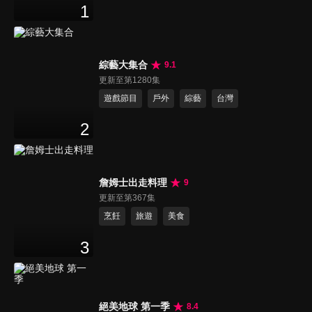
1
綜藝大集合
9.1
更新至第1280集
遊戲節目
戶外
綜藝
台灣
2
詹姆士出走料理
9
更新至第367集
烹飪
旅遊
美食
3
絕美地球 第一季
8.4