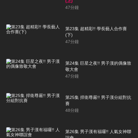
(上)
47
分鐘
第23集 超精彩!! 學長藝人合作賽
(下)
47
分鐘
第24集 巨星之夜!! 男子漢的偶像致
敬大會
47
分鐘
第25集 捍衛尊嚴!! 男子漢分組對抗
賽
48
分鐘
第26集 男子漢有福囉!! 人氣女神聯
誼會