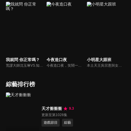
我就問 你正常嗎？
今夜造口夜
小明星大跟班
荒謬大師沈玉琳VS.知性作家​​于美人，首次聯手主持！雙方展現犀利又幽默的獨特主持風格引爆辛辣話題！
今夜造口夜，笑鬧一整夜。以網路自製嘲諷節目走紅、在網路擁有廣大支持群眾和影響力的主播「視網膜」，藉此一揉合綜藝與喜劇之談話性節目，帶觀眾以輕鬆之方式，瞭解時下最熱門、最能引起共鳴的社會議題、現象和人物。 多元的切入角度、最輕鬆易懂的議題剖析、言論尺度不設限！
本土天王吳宗憲與女兒吳姍儒（Sandy）搭檔主持，每集邀請來賓暢談演藝圈大小事，父女檔聯手笑果十足，老梗搭上新世代，最新組合強勢登場！
綜藝排行榜
天才衝衝衝
9.3
更新至第1028集
遊戲節目
綜藝