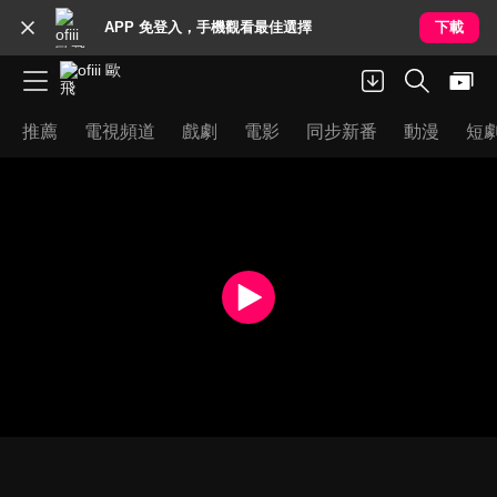
APP 免登入，手機觀看最佳選擇
下載
推薦
電視頻道
戲劇
電影
同步新番
動漫
短