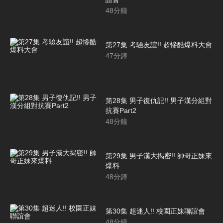
48
分鐘
第27集 考驗友誼!! 超慘酷爆料大會
47
分鐘
第28集 男子復仇記!! 男子漢分組對
抗賽Part2
48
分鐘
第29集 男子漢大揭密!! 帥哥正妹來
爆料
48
分鐘
第30集 超迷人!! 校園正妹聯誼會
48
分鐘