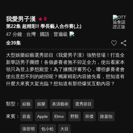
我愛男子漢
8
第22集 超精彩!! 學長藝人合作賽(上)
47 分鐘
台灣
國語
普遍級
全39集
大型娛樂綜藝選秀節目《我愛男子漢》強勢登場！打造全
新華語男子團體！各個參賽者無不卯足全力，使出看家本
領只為登上夢想殿堂！為了擄獲評審芳心，哪些參賽者會
使出意想不到的絕招呢？獨家精彩內容搶先看，想知道有
什麼大來賓大駕光臨？想知道有那些爆笑互動內容？
類型
綜藝
娛樂
表演藝術
選秀節目
來賓
容嘉
Apple
Elmo
野獸
班傑
路嘉怡
張世明
包小松
大目