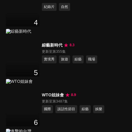
紀錄片
自然
4
綜藝新時代
8.3
更新至第355集
實境秀
旅遊
綜藝
職場
5
WTO姐妹會
8.9
更新至第3487集
國際
談話性節目
綜藝
娛樂
6