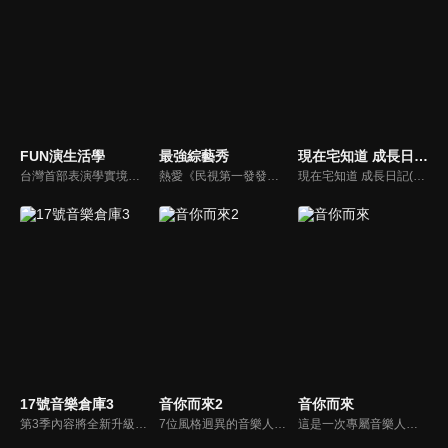
FUN演生活學
最強綜藝秀
現在宅知道 成長日記(鳥屎DJ篇)
台灣首部表演學實境秀 節目由郎祖筠老師親自指導，節目內容真實互動、實戰經驗傳授，在一陣真人秀節目風格中，一定能脫穎而出，引起期待，非看不可。實境節目以綜藝風格中加入『E D G E 法則』，觀看表演中的表演學，讓觀眾明白易曉，輕鬆體驗表演，進而從生活中看表演，從表演中懂生活。
熱愛《民視第一發發發》的忠實觀眾，一定要看！喜歡五花八門達人秀的網友，非追不可！愛看明星挑戰各種才藝表演的鐵粉，絕不能錯過！什麼都有，什麼都秀，請看《最強綜藝秀》！
現在宅知道 成長日記(鳥屎DJ篇)
17號音樂倉庫3
音你而來2
音你而來
第3季內容將全新升級，新增實驗性舞台挑戰，倉庫主理人需走到戶外匿名演出，用歌聲吸引觀眾並接受打分，老朋友胡夏、白舉綱、希林娜依·高歡樂回歸，新夥伴鄧佳鑫驚喜加盟，四位倉庫主理人將結伴同行踏上全新的音樂之旅，共同探索那些藏在日常生活中的美好旋律！
7位風格迥異的音樂人張震嶽、張碧晨、武藝、小鬼-王琳凱、歐陽娜娜、王赫野、陳卓璿組成「音你小隊」，受邀參與一場馬來西亞音樂節，結伴踏上異國他鄉的文化探索之旅，沉浸式感受當地的風土人情，探尋當地音樂，進行面對面的音樂交流與互動，用音樂搭建起跨越國界的文化橋梁，展現出音樂無國界的魅力。
這是一次專屬音樂人的集體團建。7位音樂人在不同城市通過同宿的方式開啟一段音樂社交治癒之旅，旅途中他們將兩兩搭檔完成6場雙人音樂路演，以路演之名彼此尋找自己最契合的音樂搭檔，為自己撒野、為友情吶喊、為感性唱歌。用年輕的敘事方式，講述音樂人們最真實的社交故事。