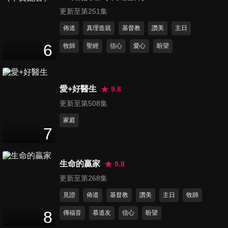
52
分鐘
更新至第251集
佈道
真理造就
基督教
讚美
主日
第621集 心的自由
6
牧師
聖經
信心
愛心
盼望
51
分鐘
愛+好醫生
9.8
第622集 勇敢站立
53
分鐘
更新至第508集
家庭
7
第623集 捨脊情深
51
分鐘
生命的贏家
9.8
更新至第268集
第624集 愛 幸福再臨
見證
佈道
基督教
讚美
主日
牧師
54
分鐘
8
傳福音
慕道友
信心
盼望