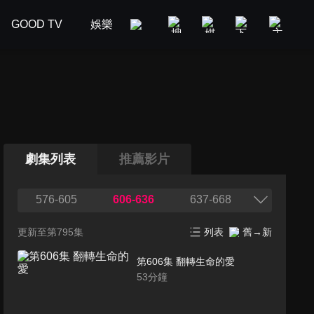
GOOD TV
娛樂
美食旅遊
新聞政論
汽車
劇集列表
推薦影片
576-605
606-636
637-668
更新至第795集
列表
舊→新
第606集 翻轉生命的愛
53
分鐘