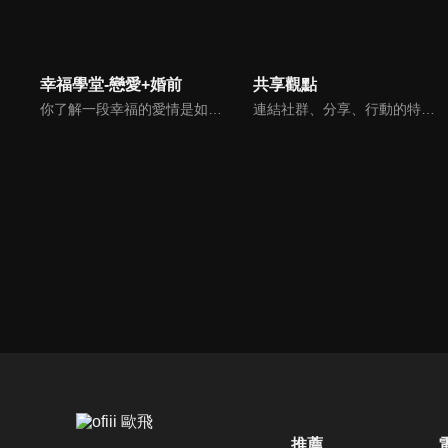
幸福學堂-戀愛+婚前
共享觀點
你了解一段幸福的愛情是如何發展出來的嗎？你對你心中那一個對象，到底是愛還是喜歡？難道喜歡跟愛差距很大嗎？讓我們的大師來消除你心中的疑惑。
連結社群、分享、行動的特色，運用講道學的架構，談論包含基要真理、生活話題及神學裝備三大面向主題。身為第六代基督徒，從小在教會中長大的周巽正，與第一代基督徒的廖文華，背景及生活經歷都不同，在節目中以輕鬆對談的方式，貢獻出不同角度的觀點。
推薦