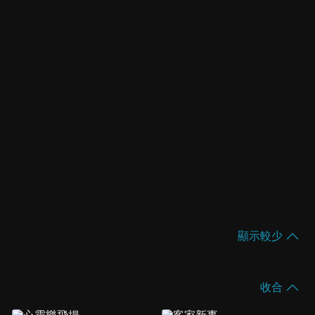
顯示較少
收合