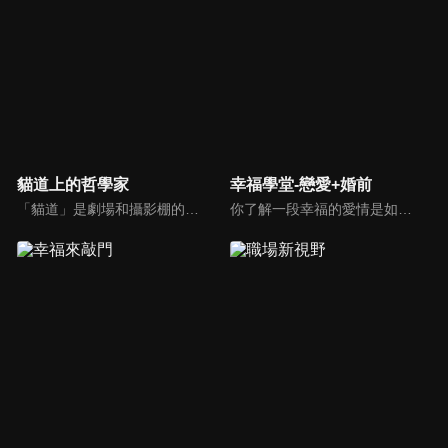
貓道上的哲學家
幸福學堂-戀愛+婚前
「貓道」是劇場和攝影棚的象徵，而孩子是天生的哲學家，他們進入攝影棚中的小劇場思考、對話，並且從貓道上看下來，總是會有不同視角，故片名為《貓道上的哲學家》，在GOOD TV播出。
你了解一段幸福的愛情是如何發展出來的嗎？你對你心中那一個對象，到底是愛還是喜歡？難道喜歡跟愛差距很大嗎？讓我們的大師來消除你心中的疑惑。