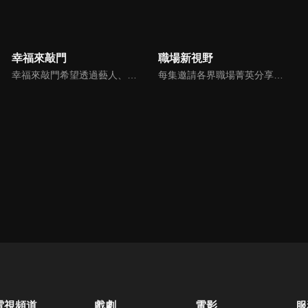
幸福來敲門
職場新視野
幸福來敲門希望透過藝人、觀眾、夫妻來賓的經驗分享以及專家解析：傳遞聖經中的家庭價值觀，提供現代人面臨婚姻與家庭各種狀況接踵而來時的答案，並且邀請上帝成為每個家庭的主人。
每集邀請各界職場菁英分享心路歷程與觀點，喬美倫老師也透過主題性的真理論述，幫助你我走入合神心意的職場文化。
電視頻道
戲劇
電影
服