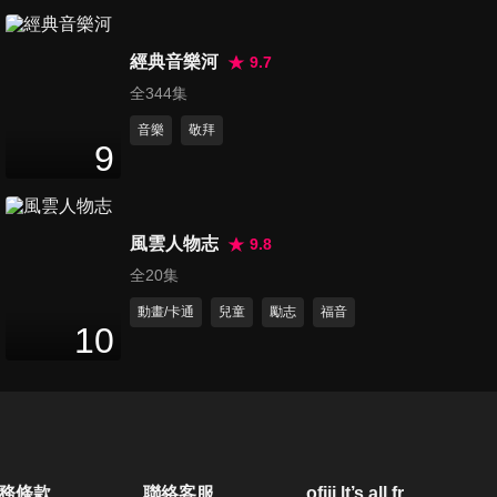
第625集 「菲」向光明
52
分鐘
經典音樂河
9.7
全344集
音樂
敬拜
第626集 幸福真諦
9
51
分鐘
風雲人物志
9.8
第627集 心中的那首歌
全20集
54
分鐘
動畫/卡通
兒童
勵志
福音
10
第629集 回家的溫度
53
分鐘
第630集 「翔」服於祢
務條款
聯絡客服
ofiii lt’s all free