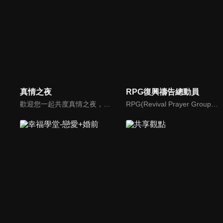
真情之夜
RPG復興禱告總動員
歡迎您一起共度真情之夜，透過見證、詩歌讓我們一同進入在這個城市裡，許許多多的真情故事、真情人生。
RPG(Revival Prayer Group復興禱告小組)，只要三個人聚集就可以禱告。由寇紹恩牧師特別參與製作、主持，讓見證複製見證，使聽聞中的神蹟奇事，成為你我的經歷，進而翻轉迎向復興！