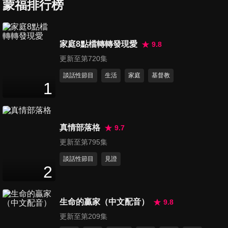
蒙福排行榜
第612集 「義」想不到的愛
家庭8點檔轉轉發現愛
9.8
54
分鐘
更新至第720集
談話性節目
生活
家庭
基督教
1
第613集 活出美好
51
分鐘
真情部落格
9.7
第614集 堅持
更新至第795集
53
分鐘
談話性節目
見證
2
第615集 遇見天使心
生命的贏家（中文配音）
9.8
53
分鐘
更新至第209集