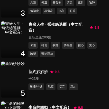
見證
佈道
基督教
讚美
主日
牧師
第616集 愛裡無懼怕
3
傳福音
慕道友
信心
盼望
54
分鐘
豐盛人生 - 喬依絲邁爾（中文配
9.8
音）
第617集 生命的雲柱
52
分鐘
更新至第209集
佈道
特會
牧師
傳福音
信心
愛心
4
盼望
醫治釋放
第618集 「詠」不變的愛
53
分鐘
新約妙妙妙
9.8
全23集
第619集 歹路新生
53
分鐘
動畫/卡通
兒童
福音
新約
5
第620集 愛的武林祕笈
生命的觸動（中文配音）
9.8