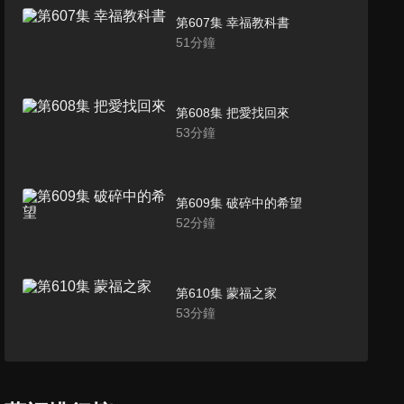
第607集 幸福教科書
51
分鐘
第608集 把愛找回來
53
分鐘
第609集 破碎中的希望
52
分鐘
第610集 蒙福之家
53
分鐘
第611集 得救的樂歌
53
分鐘