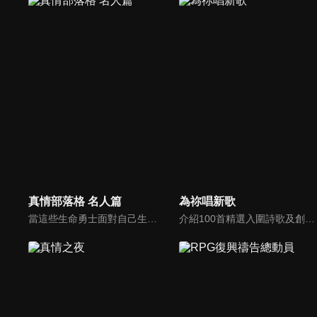
真情部落格 名人篇
為祢唱新歌
當這些生命勇士面對自己生命中的難題時，選擇靠著信靠耶穌來勇敢勝過，這些可愛的基督徒們，願意把自己生命裡最黑暗軟弱的一面和大家分享，為的就是將來自天上那最美好的福分帶給人們，每一個有血有淚的生命見證，都是最震撼人心的蛻變，最深刻的真實。
介紹100首精選入圍詩歌及創作新秀；以及資深詩歌創作人及知名基督徒藝人，如巫啟賢、張芸京、TANK、盛曉玫等。分享他們的創作故事，或感動他們的一首詩歌。一起唱新歌，來為主打歌。