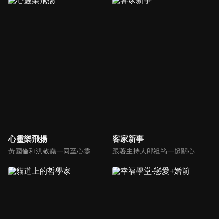
心靈樂飛揚
客家新事
黃國倫和洪敬堯一同至心靈樂飛揚分享流行音樂和詩歌的不同處，兩人在節目中更分享影響他們或深具意義的歌曲，節目中演唱了我願意、每天愛你多一些、眼淚、愛是最美的事情、不住感謝不停讚美、愛常常喜樂等動人好聽的歌曲。
跟著主持人郎祖筠一起關心客家事，體驗客家文化之美，透過見證分享一同經歷上帝的恩典。