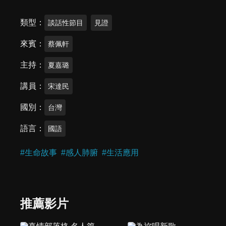
類型
談話性節目
見證
來賓
蔡佩軒
主持
夏嘉璐
講員
宋達民
國別
台灣
語言
國語
#
生命故事
#
感人肺腑
#
生活應用
推薦影片