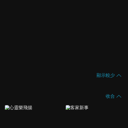
顯示較少
收合