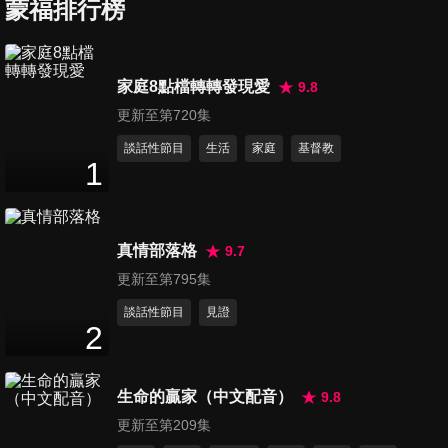
蒙福排行榜
第491集 前車之鑑
家庭8點檔轉轉發現愛
9.8
54
分鐘
更新至第720集
談話性節目
生活
家庭
基督教
1
第492集 從天而降的愛
54
分鐘
真情部落格
9.7
第493集 暗夜的璀璨星光
更新至第795集
54
分鐘
談話性節目
見證
2
第494集 「非」常的愛
生命的贏家（中文配音）
9.8
54
分鐘
更新至第209集