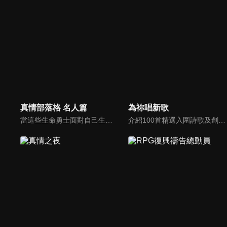
真情部落格 名人篇
為祢唱新歌
當這些生命勇士面對自己生命中的難題時，選擇靠著信靠耶穌來勇敢勝過，這些可愛的基督徒們，願意把自己生命裡最黑暗軟弱的一面和大家分享，為的就是將來自天上那最美好的福分帶給人們，每一個有血有淚的生命見證，都是最震撼人心的蛻變，最深刻的真實。
介紹100首精選入圍詩歌及創作新秀；以及資深詩歌創作人及知名基督徒藝人，如巫啟賢、張芸京、TANK、盛曉玫等。分享他們的創作故事，或感動他們的一首詩歌。一起唱新歌，來為主打歌。