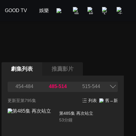
GOOD TV
娛樂
美食旅遊
新聞政論
汽車
劇集列表
推薦影片
454-484
485-514
515-544
更新至第795集
列表
舊→新
第485集 再次站立
53
分鐘