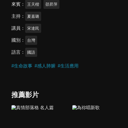
來賓
王天楷
邵昇萍
主持
夏嘉璐
講員
宋達民
國別
台灣
語言
國語
#
生命故事
#
感人肺腑
#
生活應用
推薦影片