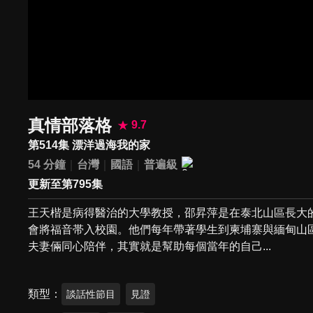
真情部落格
9.7
第514集 漂洋過海我的家
54 分鐘
台灣
國語
普遍級
更新至第795集
王天楷是病得醫治的大學教授，邵昇萍是在泰北山區長大
會將福音帯入校園。他們每年帶著學生到柬埔寨與緬甸山
夫妻倆同心陪伴，其實就是幫助每個當年的自己...
類型
談話性節目
見證