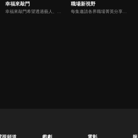
幸福來敲門
職場新視野
幸福來敲門希望透過藝人、觀眾、夫妻來賓的經驗分享以及專家解析：傳遞聖經中的家庭價值觀，提供現代人面臨婚姻與家庭各種狀況接踵而來時的答案，並且邀請上帝成為每個家庭的主人。
每集邀請各界職場菁英分享心路歷程與觀點，喬美倫老師也透過主題性的真理論述，幫助你我走入合神心意的職場文化。
電視頻道
戲劇
電影
服