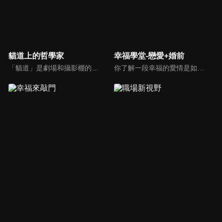
貓道上的哲學家
幸福學堂-戀愛+婚前
「貓道」是劇場和攝影棚的象徵，而孩子是天生的哲學家，他們進入攝影棚中的小劇場思考、對話，並且從貓道上看下來，總是會有不同視角，故片名為《貓道上的哲學家》，在GOOD TV播出。
你了解一段幸福的愛情是如何發展出來的嗎？你對你心中那一個對象，到底是愛還是喜歡？難道喜歡跟愛差距很大嗎？讓我們的大師來消除你心中的疑惑。