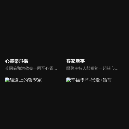
心靈樂飛揚
客家新事
黃國倫和洪敬堯一同至心靈樂飛揚分享流行音樂和詩歌的不同處，兩人在節目中更分享影響他們或深具意義的歌曲，節目中演唱了我願意、每天愛你多一些、眼淚、愛是最美的事情、不住感謝不停讚美、愛常常喜樂等動人好聽的歌曲。
跟著主持人郎祖筠一起關心客家事，體驗客家文化之美，透過見證分享一同經歷上帝的恩典。