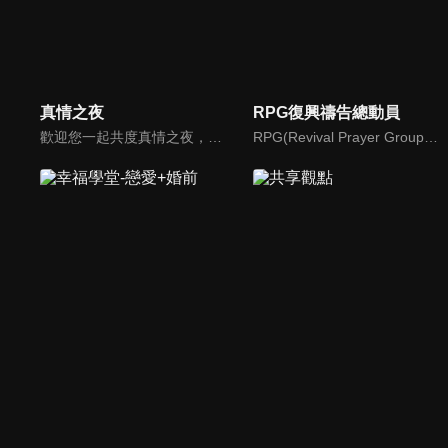
真情之夜
RPG復興禱告總動員
歡迎您一起共度真情之夜，透過見證、詩歌讓我們一同進入在這個城市裡，許許多多的真情故事、真情人生。
RPG(Revival Prayer Group復興禱告小組)，只要三個人聚集就可以禱告。由寇紹恩牧師特別參與製作、主持，讓見證複製見證，使聽聞中的神蹟奇事，成為你我的經歷，進而翻轉迎向復興！