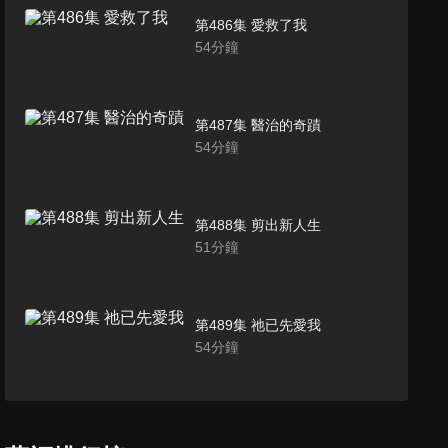
第486集 愛救了我
54
分鐘
第487集 醫治的奇蹟
54
分鐘
第488集 剪出新人生
51
分鐘
第489集 祂已先愛我
54
分鐘
第490集 由祢掌管
52
分鐘