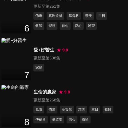
53
分鐘
更新至第251集
佈道
真理造就
基督教
讚美
主日
第500集 鬱火新生
6
牧師
聖經
信心
愛心
盼望
54
分鐘
愛+好醫生
9.8
第501集 最懂我的祢
54
分鐘
更新至第508集
家庭
7
第502集 心版上的記號
54
分鐘
生命的贏家
9.8
更新至第268集
第503集 人生恆春
見證
佈道
基督教
讚美
主日
牧師
52
分鐘
8
傳福音
慕道友
信心
盼望