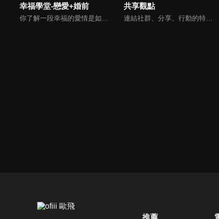
幸福學堂-戀愛+婚前
共享觀點
你了解一段幸福的愛情是如何發展出來的嗎？你對你心中那一個對象，到底是愛還是喜歡？難道喜歡跟愛差距很大嗎？讓我們的大師來消除你心中的疑惑。
連結社群、分享、行動的特色，運用講道學的架構，談論包含基要真理、生活話題及神學裝備三大面向主題。身為第六代基督徒，從小在教會中長大的周巽正，與第一代基督徒的廖文華，背景及生活經歷都不同，在節目中以輕鬆對談的方式，貢獻出不同角度的觀點。
推薦