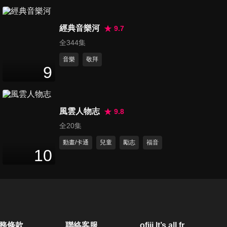
第504集 美夢成真
51
分鐘
經典音樂河
9.7
全344集
音樂
敬拜
第505集 祂聽我懇求
9
52
分鐘
風雲人物志
9.8
第506集 別無所求
全20集
54
分鐘
動畫/卡通
兒童
勵志
福音
10
第507集 焚而不毀的愛
53
分鐘
第508集 永不失聯的愛
務條款
聯絡客服
ofiii lt’s all free