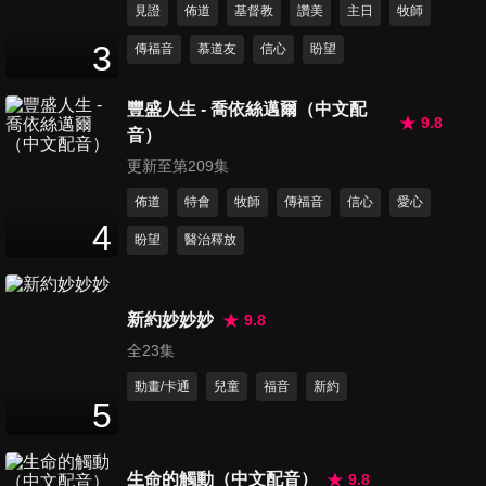
見證
佈道
基督教
讚美
主日
牧師
第495集 被埋沒的自信
3
傳福音
慕道友
信心
盼望
53
分鐘
豐盛人生 - 喬依絲邁爾（中文配
9.8
音）
第496集 為祂開口
52
分鐘
更新至第209集
佈道
特會
牧師
傳福音
信心
愛心
4
盼望
醫治釋放
第497集 里長伯的故事
54
分鐘
新約妙妙妙
9.8
全23集
第498集 夢想家
52
分鐘
動畫/卡通
兒童
福音
新約
5
第499集 倒吃甘蔗的幸福
生命的觸動（中文配音）
9.8