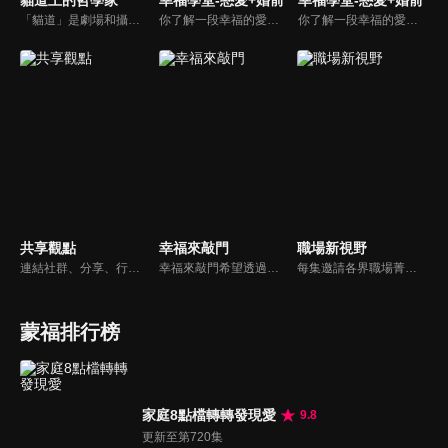
貓道上的哲學家
幸福學堂-戀愛+婚前
幸福學堂-戀愛+婚前
「貓道」是劇場和攝影棚的象徵，而孩子是天生的哲學家，他們進入攝影棚中的小劇場思考、對話，並且從貓道上看下來，總是會有不同視角，故片名為《貓道上的哲學家》，在GOOD TV播出。
你了解一段幸福的愛情是如何發展出來的嗎？你對你心中那一個對象，到底是愛還是喜歡？難道喜歡跟愛差距很大嗎？讓我們的大師來消除你心中的疑惑。
你了解一段幸福的愛情是如何發展出來的嗎？你對你心中那一個對象，到底是愛還是喜歡？難道喜歡跟愛差距很大嗎？讓我們的大師來消除你心中的疑惑。
共享觀點
幸福來敲門
職場新視野
連結社群、分享、行動的特色，運用講道學的架構，談論包含基要真理、生活話題及神學裝備三大面向主題。身為第六代基督徒，從小在教會中長大的周巽正，與第一代基督徒的廖文華，背景及生活經歷都不同，在節目中以輕鬆對談的方式，貢獻出不同角度的觀點。
幸福來敲門希望透過藝人、觀眾、夫妻來賓的經驗分享以及專家解析：傳遞聖經中的家庭價值觀，提供現代人面臨婚姻與家庭各種狀況接踵而來時的答案，並且邀請上帝成為每個家庭的主人。
每集邀請各界職場菁英分享心路歷程與觀點，喬美倫老師也透過主題性的真理論述，幫助你我走入合神心意的職場文化。
蒙福排行榜
家庭8點檔轉轉發現愛
9.8
更新至第720集