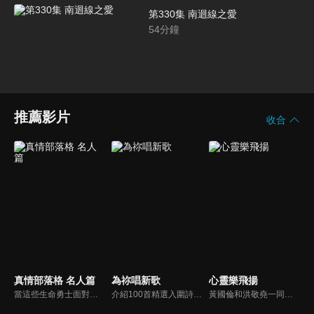
第330集 南迴線之愛
54
分鐘
推薦影片
收合
真情部落格 名人篇
為祢唱新歌
心靈樂飛揚
當這些生命勇士面對自己生命中的難題時，選擇靠著信靠耶穌來勇敢勝過，這些可愛的基督徒們，願意把自己生命裡最黑暗軟弱的一面和大家分享，為的就是將來自天上那最美好的福分帶給人們，每一個有血有淚的生命見證，都是最震撼人心的蛻變，最深刻的真實。
介紹100首精選入圍詩歌及創作新秀；以及資深詩歌創作人及知名基督徒藝人，如巫啟賢、張芸京、TANK、盛曉玫等。分享他們的創作故事，或感動他們的一首詩歌。一起唱新歌，來為主打歌。
黃國倫和洪敬堯一同至心靈樂飛揚分享流行音樂和詩歌的不同處，兩人在節目中更分享影響他們或深具意義的歌曲，節目中演唱了我願意、每天愛你多一些、眼淚、愛是最美的事情、不住感謝不停讚美、愛常常喜樂等動人好聽的歌曲。