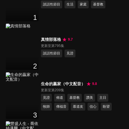
談話性節目
生活
家庭
基督教
1
真情部落格
9.7
更新至第795集
談話性節目
見證
2
生命的贏家（中文配音）
9.8
更新至第209集
見證
佈道
基督教
讚美
主日
牧師
傳福音
慕道友
信心
盼望
3