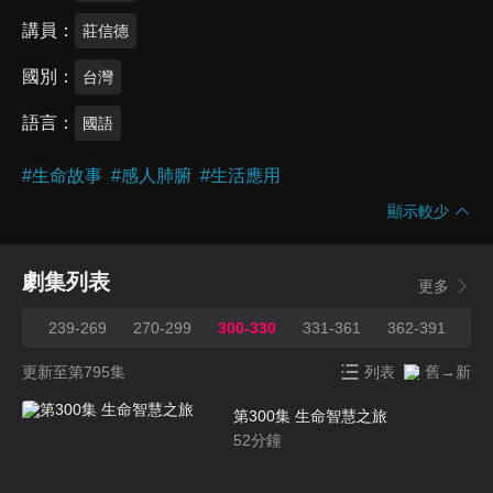
講員
莊信德
國別
台灣
語言
國語
#
生命故事
#
感人肺腑
#
生活應用
顯示較少
劇集列表
更多
238
239-269
270-299
300-330
331-361
362-391
39
更新至第795集
列表
舊→新
第300集 生命智慧之旅
52
分鐘