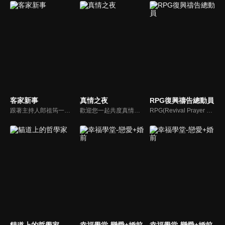
客家新事
真情之夜
RPG復興禱告總動員
跟著主持人郎祖筠一起關心客家事，體驗客家文化之美，透過見證分享一同經歷上帝的恩典。
歡迎您一起共度真情之夜，透過見證、詩歌讓我們一同進入在這個城市裡，許許多多的真情故事、真情人生。
RPG(Revival Prayer Group復興禱告小組)，只要三個人聚集就可以禱告。由寇紹恩牧師特別參與製作、主持，讓見證複製見證，使聽聞中的神蹟奇事，成為你我的經歷，進而翻轉迎向復興！