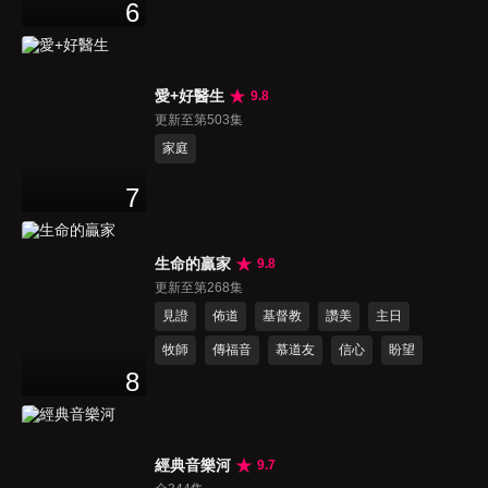
6
愛+好醫生
9.8
更新至第503集
家庭
7
生命的贏家
9.8
更新至第268集
見證
佈道
基督教
讚美
主日
牧師
傳福音
慕道友
信心
盼望
8
經典音樂河
9.7