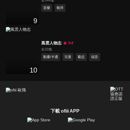
全344集
音樂
敬拜
9
風雲人物志
9.8
全20集
動畫/卡通
兒童
勵志
福音
10
下載 ofiii APP