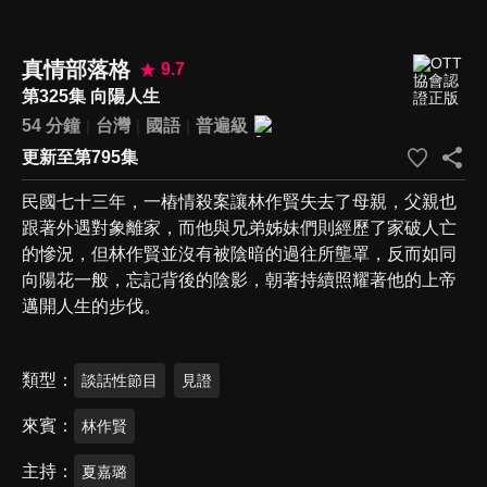
真情部落格
9.7
第325集 向陽人生
54 分鐘
台灣
國語
普遍級
更新至第795集
民國七十三年，一樁情殺案讓林作賢失去了母親，父親也
跟著外遇對象離家，而他與兄弟姊妹們則經歷了家破人亡
的慘況，但林作賢並沒有被陰暗的過往所壟罩，反而如同
向陽花一般，忘記背後的陰影，朝著持續照耀著他的上帝
邁開人生的步伐。
類型
談話性節目
見證
來賓
林作賢
主持
夏嘉璐