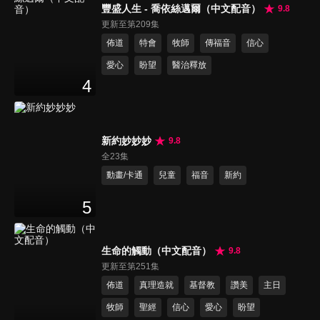
豐盛人生 - 喬依絲邁爾（中文配音）
9.8
更新至第209集
佈道
特會
牧師
傳福音
信心
愛心
盼望
醫治釋放
4
新約妙妙妙
9.8
全23集
動畫/卡通
兒童
福音
新約
5
生命的觸動（中文配音）
9.8
更新至第251集
佈道
真理造就
基督教
讚美
主日
牧師
聖經
信心
愛心
盼望