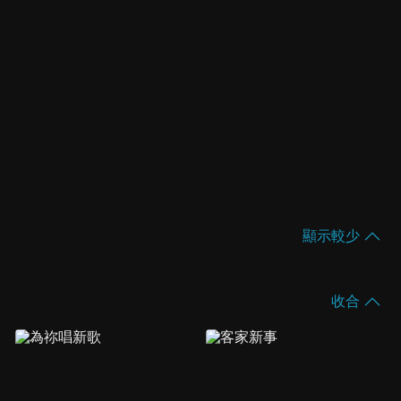
顯示較少
收合