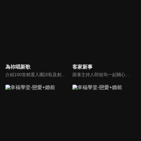
為祢唱新歌
客家新事
介紹100首精選入圍詩歌及創作新秀；以及資深詩歌創作人及知名基督徒藝人，如巫啟賢、張芸京、TANK、盛曉玫等。分享他們的創作故事，或感動他們的一首詩歌。一起唱新歌，來為主打歌。
跟著主持人郎祖筠一起關心客家事，體驗客家文化之美，透過見證分享一同經歷上帝的恩典。