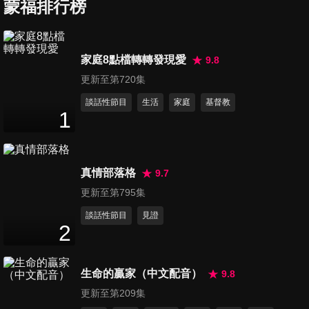
蒙福排行榜
第276集 走出心風暴
家庭8點檔轉轉發現愛
9.8
53
分鐘
更新至第720集
談話性節目
生活
家庭
基督教
1
第277集 愛的人生劇本
51
分鐘
真情部落格
9.7
第278集 漫漫回家路
更新至第795集
51
分鐘
談話性節目
見證
2
第279集 豐盛人生不憂慮
生命的贏家（中文配音）
9.8
54
分鐘
更新至第209集