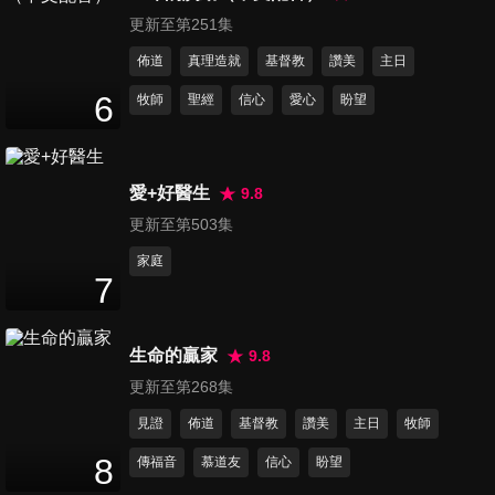
54
分鐘
更新至第251集
佈道
真理造就
基督教
讚美
主日
第285集 無價至寶
6
牧師
聖經
信心
愛心
盼望
52
分鐘
愛+好醫生
9.8
第286集 愛 無畏懼
54
分鐘
更新至第503集
家庭
7
第287集 一粒麥子的愛
53
分鐘
生命的贏家
9.8
更新至第268集
第288集 不離棄的愛
見證
佈道
基督教
讚美
主日
牧師
54
分鐘
8
傳福音
慕道友
信心
盼望