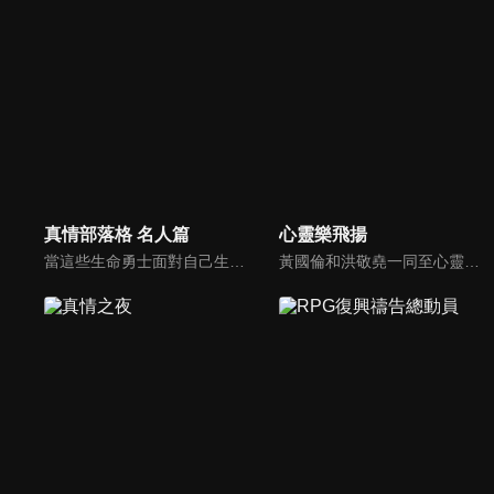
真情部落格 名人篇
心靈樂飛揚
當這些生命勇士面對自己生命中的難題時，選擇靠著信靠耶穌來勇敢勝過，這些可愛的基督徒們，願意把自己生命裡最黑暗軟弱的一面和大家分享，為的就是將來自天上那最美好的福分帶給人們，每一個有血有淚的生命見證，都是最震撼人心的蛻變，最深刻的真實。
黃國倫和洪敬堯一同至心靈樂飛揚分享流行音樂和詩歌的不同處，兩人在節目中更分享影響他們或深具意義的歌曲，節目中演唱了我願意、每天愛你多一些、眼淚、愛是最美的事情、不住感謝不停讚美、愛常常喜樂等動人好聽的歌曲。