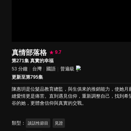
真情部落格
9.7
第271集 真實的幸福
53 分鐘
台灣
國語
普遍級
更新至第795集
陳惠玥是位髮品教育總監，與生俱來的推銷能力，使她月
縫愛情更是痛苦。直到遇見信仰，重新調整自己，找到希
谷的她，更體會信仰與真實的交戰。
類型
談話性節目
見證