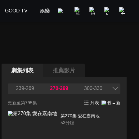
GOOD TV
娛樂
美食旅遊
新聞政論
汽車
劇集列表
推薦影片
239-269
270-299
300-330
更新至第795集
列表
舊→新
第270集 愛在嘉南地
53
分鐘