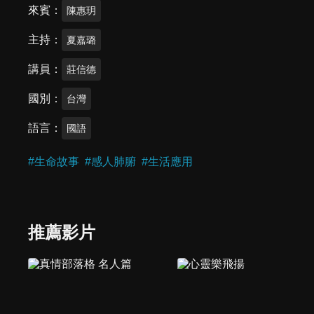
來賓
陳惠玥
主持
夏嘉璐
講員
莊信德
國別
台灣
語言
國語
#
生命故事
#
感人肺腑
#
生活應用
推薦影片