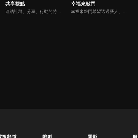
共享觀點
幸福來敲門
連結社群、分享、行動的特色，運用講道學的架構，談論包含基要真理、生活話題及神學裝備三大面向主題。身為第六代基督徒，從小在教會中長大的周巽正，與第一代基督徒的廖文華，背景及生活經歷都不同，在節目中以輕鬆對談的方式，貢獻出不同角度的觀點。
幸福來敲門希望透過藝人、觀眾、夫妻來賓的經驗分享以及專家解析：傳遞聖經中的家庭價值觀，提供現代人面臨婚姻與家庭各種狀況接踵而來時的答案，並且邀請上帝成為每個家庭的主人。
電視頻道
戲劇
電影
服