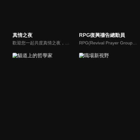
真情之夜
RPG復興禱告總動員
歡迎您一起共度真情之夜，透過見證、詩歌讓我們一同進入在這個城市裡，許許多多的真情故事、真情人生。
RPG(Revival Prayer Group復興禱告小組)，只要三個人聚集就可以禱告。由寇紹恩牧師特別參與製作、主持，讓見證複製見證，使聽聞中的神蹟奇事，成為你我的經歷，進而翻轉迎向復興！