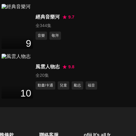
第289集 破碎中的完美
54
分鐘
經典音樂河
9.7
全344集
音樂
敬拜
第290集 勇敢印記
9
53
分鐘
風雲人物志
9.8
第291集 珍愛真心話
全20集
52
分鐘
動畫/卡通
兒童
勵志
福音
10
第292集 信心樂章
54
分鐘
第293集 黑暗之光
務條款
聯絡客服
ofiii lt’s all free