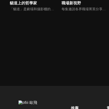
貓道上的哲學家
職場新視野
「貓道」是劇場和攝影棚的象徵，而孩子是天生的哲學家，他們進入攝影棚中的小劇場思考、對話，並且從貓道上看下來，總是會有不同視角，故片名為《貓道上的哲學家》，在GOOD TV播出。
每集邀請各界職場菁英分享心路歷程與觀點，喬美倫老師也透過主題性的真理論述，幫助你我走入合神心意的職場文化。
推薦