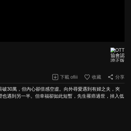
下載 ofiii
收藏
分享
薪破30萬，但內心卻倍感空虛。向外尋愛遇到有婦之夫，夾
望也遇到另一半。但幸福卻如此短暫，先生罹癌過世，掉入低