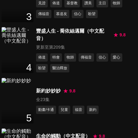
見證
佈道
基督教
讚美
主日
牧師
第280集 約定
3
傳福音
慕道友
信心
盼望
54
分鐘
豐盛人生 - 喬依絲邁爾（中文配
9.8
音）
第281集 君在江湖
54
分鐘
更新至第209集
佈道
特會
牧師
傳福音
信心
愛心
4
盼望
醫治釋放
第282集 信心
52
分鐘
新約妙妙妙
9.8
全23集
第283集 翻轉
54
分鐘
動畫/卡通
兒童
福音
新約
5
第284集 重生的喜悅
生命的觸動（中文配音）
9.8