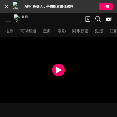
APP 免登入，手機觀看最佳選擇
下載
推薦
電視頻道
戲劇
電影
同步新番
動漫
短