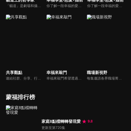
貓道上的哲學家
幸福學堂-戀愛+婚前
幸福學堂-戀愛+婚前
「貓道」是劇場和攝影棚的象徵，而孩子是天生的哲學家，他們進入攝影棚中的小劇場思考、對話，並且從貓道上看下來，總是會有不同視角，故片名為《貓道上的哲學家》，在GOOD TV播出。
你了解一段幸福的愛情是如何發展出來的嗎？你對你心中那一個對象，到底是愛還是喜歡？難道喜歡跟愛差距很大嗎？讓我們的大師來消除你心中的疑惑。
你了解一段幸福的愛情是如何發展出來的嗎？你對你心中那一個對象，到底是愛還是喜歡？難道喜歡跟愛差距很大嗎？讓我們的大師來消除你心中的疑惑。
共享觀點
幸福來敲門
職場新視野
連結社群、分享、行動的特色，運用講道學的架構，談論包含基要真理、生活話題及神學裝備三大面向主題。身為第六代基督徒，從小在教會中長大的周巽正，與第一代基督徒的廖文華，背景及生活經歷都不同，在節目中以輕鬆對談的方式，貢獻出不同角度的觀點。
幸福來敲門希望透過藝人、觀眾、夫妻來賓的經驗分享以及專家解析：傳遞聖經中的家庭價值觀，提供現代人面臨婚姻與家庭各種狀況接踵而來時的答案，並且邀請上帝成為每個家庭的主人。
每集邀請各界職場菁英分享心路歷程與觀點，喬美倫老師也透過主題性的真理論述，幫助你我走入合神心意的職場文化。
蒙福排行榜
家庭8點檔轉轉發現愛
9.8
更新至第720集