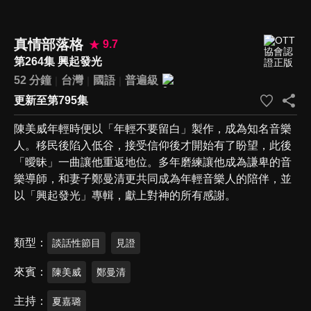
真情部落格
9.7
第264集 興起發光
52 分鐘
台灣
國語
普遍級
更新至第795集
陳美威年輕時便以「年輕不要留白」製作，成為知名音樂
人。移民後陷入低谷，接受信仰後才開始有了盼望，此後
「曖昧」一曲讓他重返地位。多年磨練讓他成為謙卑的音
樂導師，和妻子鄭曼清更共同成為年輕音樂人的陪伴，並
以「興起發光」專輯，獻上對神的所有感謝。
類型
談話性節目
見證
來賓
陳美威
鄭曼清
主持
夏嘉璐