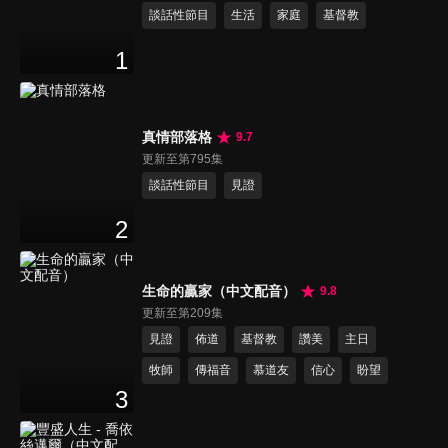
談話性節目
生活
家庭
基督教
1
真情部落格
9.7
更新至第795集
談話性節目
見證
2
生命的贏家（中文配音）
9.8
更新至第209集
見證
佈道
基督教
讚美
主日
牧師
傳福音
慕道友
信心
盼望
3