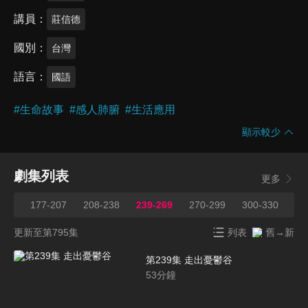
講員
莊信德
國別
台灣
語言
國語
#
生命故事
#
感人肺腑
#
生活應用
顯示較少
劇集列表
更多
176
177-207
208-238
239-269
270-299
300-330
33
更新至第795集
列表
舊→新
第239集 走出憂鬱谷
53
分鐘