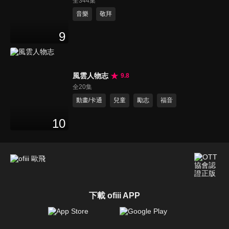
全344集
音樂
敬拜
9
風雲人物志
9.8
全20集
動畫/卡通
兒童
勵志
福音
10
下載 ofiii APP