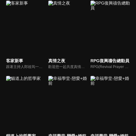
客家新事
真情之夜
RPG復興禱告總動員
跟著主持人郎祖筠一起關心客家事，體驗客家文化之美，透過見證分享一同經歷上帝的恩典。
歡迎您一起共度真情之夜，透過見證、詩歌讓我們一同進入在這個城市裡，許許多多的真情故事、真情人生。
RPG(Revival Prayer Group復興禱告小組)，只要三個人聚集就可以禱告。由寇紹恩牧師特別參與製作、主持，讓見證複製見證，使聽聞中的神蹟奇事，成為你我的經歷，進而翻轉迎向復興！