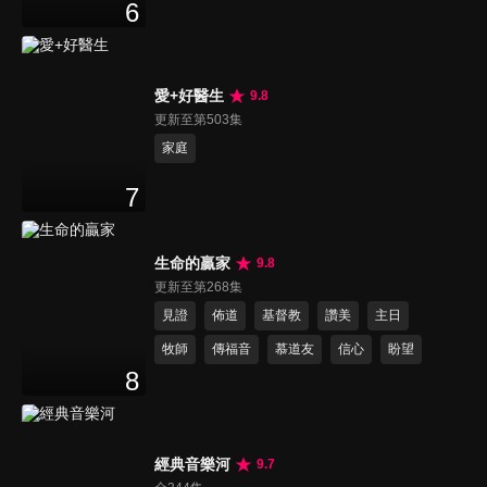
6
愛+好醫生
9.8
更新至第503集
家庭
7
生命的贏家
9.8
更新至第268集
見證
佈道
基督教
讚美
主日
牧師
傳福音
慕道友
信心
盼望
8
經典音樂河
9.7