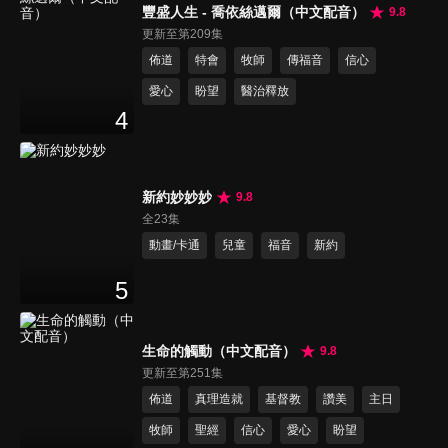
豐盛人生 - 喬依絲邁爾（中文配音）
9.8
更新至第209集
佈道
特會
牧師
傳福音
信心
愛心
盼望
醫治釋放
4
新約妙妙妙
9.8
全23集
動畫/卡通
兒童
福音
新約
5
生命的觸動（中文配音）
9.8
更新至第251集
佈道
真理造就
基督教
讚美
主日
牧師
聖經
信心
愛心
盼望