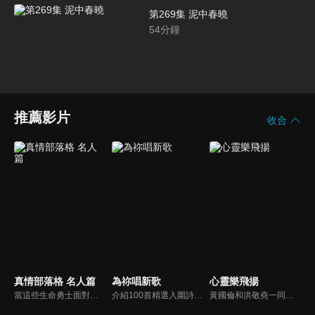
第269集 泥中春曉
54
分鐘
推薦影片
收合
真情部落格 名人篇
為祢唱新歌
心靈樂飛揚
當這些生命勇士面對自己生命中的難題時，選擇靠著信靠耶穌來勇敢勝過，這些可愛的基督徒們，願意把自己生命裡最黑暗軟弱的一面和大家分享，為的就是將來自天上那最美好的福分帶給人們，每一個有血有淚的生命見證，都是最震撼人心的蛻變，最深刻的真實。
介紹100首精選入圍詩歌及創作新秀；以及資深詩歌創作人及知名基督徒藝人，如巫啟賢、張芸京、TANK、盛曉玫等。分享他們的創作故事，或感動他們的一首詩歌。一起唱新歌，來為主打歌。
黃國倫和洪敬堯一同至心靈樂飛揚分享流行音樂和詩歌的不同處，兩人在節目中更分享影響他們或深具意義的歌曲，節目中演唱了我願意、每天愛你多一些、眼淚、愛是最美的事情、不住感謝不停讚美、愛常常喜樂等動人好聽的歌曲。