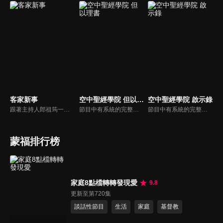
客家新事
空中聖經學院 但以理書
空中聖經學院 啟示錄
跟著主持人郎祖筠一起關心客家事，體驗客家文化之美，透過見證分享一同經歷上帝的恩典。
節目中有系統的完整講解聖經真理，邀請受過解經講道訓練的老師，按著正意分解真理的道，帶領弟兄姊妹更深的了解聖經的浩瀚與偉大。
節目中有系統的完整講解聖經真理，邀請受過解經講道訓練的老師，按著正意分解真理的道，帶領弟兄姊妹更深的了解聖經的浩瀚與偉大。
蒙福排行榜
家庭8點檔轉轉發現愛
9.8
更新至第720集
談話性節目
生活
家庭
基督教