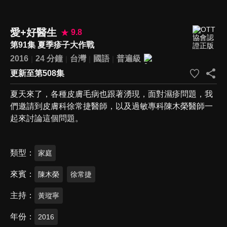
愛+好醫生
9.8
第91集 夏季疹子大作戰
2016
24 分鐘
台灣
國語
普遍級
更新至第508集
夏天來了，各種皮膚毛病也跟著湧現，面對濕疹問題，我
們邀請到皮膚科徐常捷醫師，以及過敏專科陳木榮醫師一
起來討論這個問題。
類型
家庭
來賓
陳木榮
徐常捷
主持
黃瑽寧
年份
2016