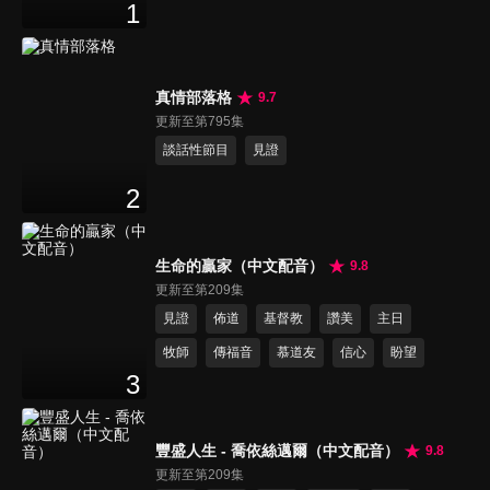
1
真情部落格
9.7
更新至第795集
談話性節目
見證
2
生命的贏家（中文配音）
9.8
更新至第209集
見證
佈道
基督教
讚美
主日
牧師
傳福音
慕道友
信心
盼望
3
豐盛人生 - 喬依絲邁爾（中文配音）
9.8
更新至第209集