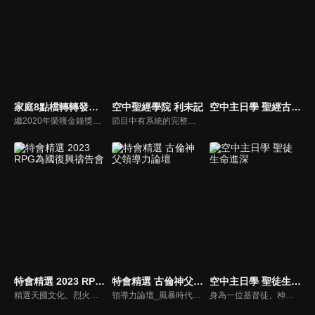
家庭8點檔轉轉發現愛
空中聖經學院 利未記
空中主日學 聖經古事今談
繼2020年榮獲金鐘獎「生活風格節目主持人獎」，2021年再度入圍，從真理出發的家庭談話性節目，針對現代婚姻家庭議題讓您輕鬆掌握關注方向。
節目中有系統的完整講解聖經真理，邀請受過解經講道訓練的老師，按著正意分解真理的道，帶領弟兄姊妹更深的了解聖經的浩瀚與偉大
特會精選 2023 RPG為國復興禱告會
特會精選 古倫神父領導力論壇
空中主日學 聖徒生命進深
精選天國文化、烈火特會、超自然大能與使徒性教會等特會，幫助我們更加明白神的心意，好讓我們的生命能走在神的道路上進入命定。
領導力論壇_風暴時代的領導與工作，由天主教Anselm Grun古倫神父主講，會中提到領導力的原則：首在勿評斷自己，先接納自我，先處理負面情緒，在工作上落實祈禱，在態度上能充分信任下屬，亦在改善個人性工作耗竭的四個面向上得以精進： 一、從負面得到的力量 二、處在別人期待中 三、維持表面功夫 四、忽略身心疲憊 五、外在的期望 在做好領導工作前要先認識自己，好的領導者會先接納自己，察覺內在的情緒，透過察覺內在轉化為正面力量。
身為一位基督徒、神的兒女，不能只是在知識上認識這位父神，我們應該要全面認識祂，當我們越多認識祂的屬性，並且經歷祂的恩典，我們就對祂的信心就越加增，以至於在每天的生活中都能享受祂奇妙、豐盛的一切！