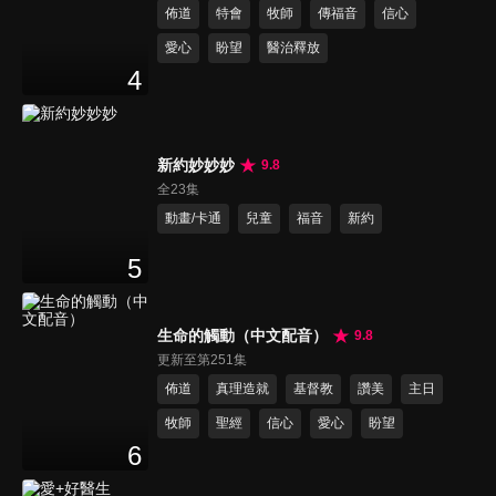
佈道
特會
牧師
傳福音
信心
愛心
盼望
醫治釋放
4
新約妙妙妙
9.8
全23集
動畫/卡通
兒童
福音
新約
5
生命的觸動（中文配音）
9.8
更新至第251集
佈道
真理造就
基督教
讚美
主日
牧師
聖經
信心
愛心
盼望
6