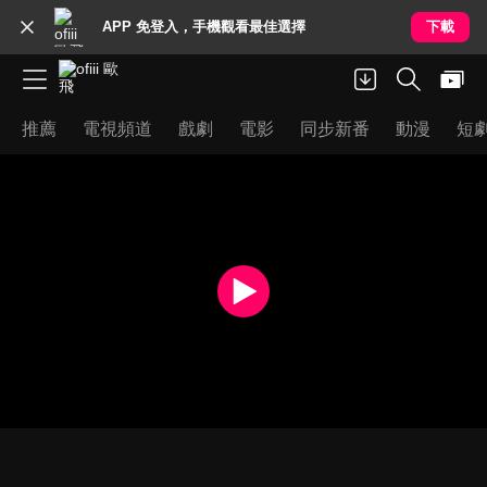
APP 免登入，手機觀看最佳選擇
下載
推薦
電視頻道
戲劇
電影
同步新番
動漫
短