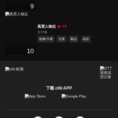
9
風雲人物志
9.8
全20集
動畫/卡通
兒童
勵志
福音
10
下載 ofiii APP