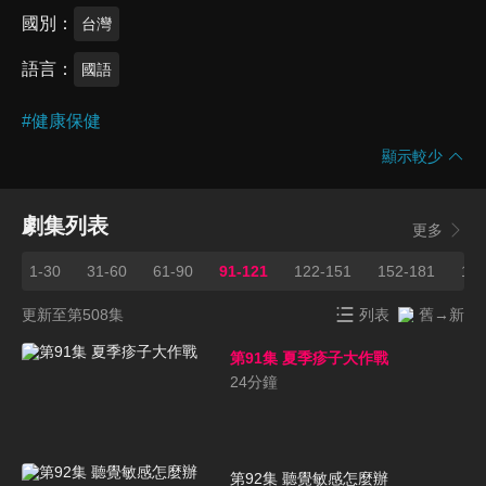
國別
台灣
語言
國語
#
健康保健
顯示較少
劇集列表
更多
1-30
31-60
61-90
91-121
122-151
152-181
182
更新至第508集
列表
舊→新
第91集 夏季疹子大作戰
24
分鐘
第92集 聽覺敏感怎麼辦