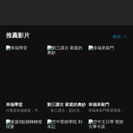
推薦影片
收合
幸福學堂
劉三講古 家庭的奧妙
幸福來敲門
什麼是幸福家庭，可能很多人會覺得「幸福家庭」是天方夜譚，在這一集當中，簡老師要告訴您，如何跨越婚姻的顛簸之路，建立幸福家庭，且根據他多年輔導經驗，歸類出幸福家庭的特質，讓幸福家庭不是再是虛假的口號，而是能夠真實落實在生活當中。
「劉三講古」是好消息最老牌的節目，除了加入戲劇元素「喳唸伯與長腳姨」外，並蒐集無數史料，找到美好而精彩的基督徒生命故事，好讓福音更輕鬆真實的呈現在觀眾眼前。
幸福來敲門希望透過藝人、觀眾、夫妻來賓的經驗分享以及專家解析：傳遞聖經中的家庭價值觀，提供現代人面臨婚姻與家庭各種狀況接踵而來時的答案，並且邀請上帝成為每個家庭的主人。