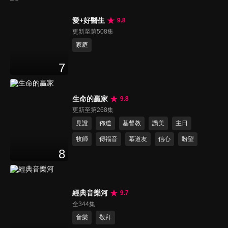
愛+好醫生
9.8
更新至第508集
家庭
7
生命的贏家
9.8
更新至第268集
見證
佈道
基督教
讚美
主日
牧師
傳福音
慕道友
信心
盼望
8
經典音樂河
9.7
全344集
音樂
敬拜