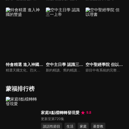
特會精選 進入神國的豐盛
空中主日學 認識三一上帝
空中聖經學院 但以理書
精選天國文化、烈火特會、超自然大能與使徒性教會等特會，幫助我們更加明白神的心意，好讓我們的生命能走在神的道路上進入命定。
新約精讀、舊約精讀、門徒造就、神學與教會歷史等主題系列，全方位裝備基督徒生命，教師與牧師精闢解析，幫助您更加明白聖經真理，走進神的心意。
節目中有系統的完整講解聖經真理，邀請受過解經講道訓練的老師，按著正意分解真理的道，帶領弟兄姊妹更深的了解聖經的浩瀚與偉大。
蒙福排行榜
家庭8點檔轉轉發現愛
9.8
更新至第720集
談話性節目
生活
家庭
基督教