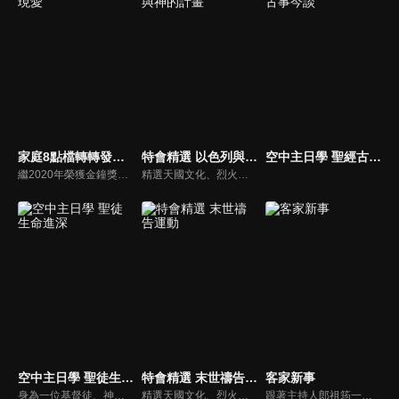
家庭8點檔轉轉發現愛
特會精選 以色列與神的計畫
空中主日學 聖經古事今談
繼2020年榮獲金鐘獎「生活風格節目主持人獎」，2021年再度入圍，從真理出發的家庭談話性節目，針對現代婚姻家庭議題讓您輕鬆掌握關注方向。
精選天國文化、烈火特會、超自然大能與使徒性教會等特會，幫助我們更加明白神的心意，好讓我們的生命能走在神的道路上進入命定。
空中主日學 聖徒生命進深
特會精選 末世禱告運動
客家新事
身為一位基督徒、神的兒女，不能只是在知識上認識這位父神，我們應該要全面認識祂，當我們越多認識祂的屬性，並且經歷祂的恩典，我們就對祂的信心就越加增，以至於在每天的生活中都能享受祂奇妙、豐盛的一切！
精選天國文化、烈火特會、超自然大能與使徒性教會等特會，幫助我們更加明白神的心意，好讓我們的生命能走在神的道路上進入命定。
跟著主持人郎祖筠一起關心客家事，體驗客家文化之美，透過見證分享一同經歷上帝的恩典。