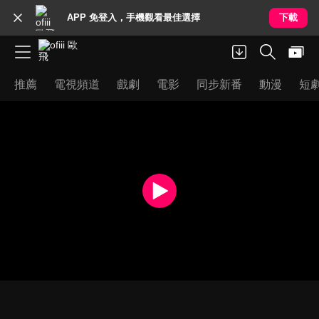
APP 免登入，手機觀看最佳選擇
下載
推薦
電視頻道
戲劇
電影
同步新番
動漫
短