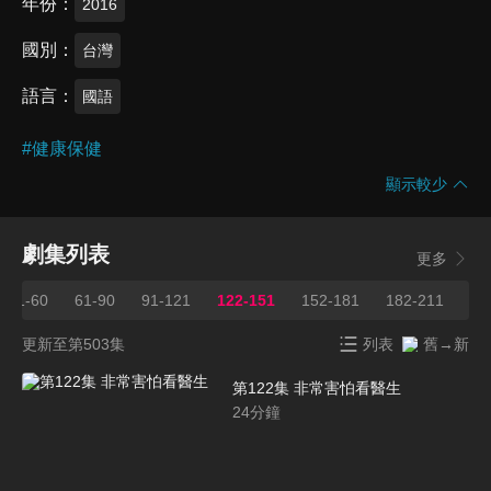
年份
2016
國別
台灣
語言
國語
#
健康保健
顯示較少
劇集列表
更多
31-60
61-90
91-121
122-151
152-181
182-211
21
更新至第503集
列表
舊→新
第122集 非常害怕看醫生
24
分鐘