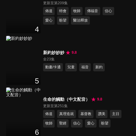
更新至第209集
佈道
特會
牧師
傳福音
信心
愛心
盼望
醫治釋放
4
新約妙妙妙
9.8
全23集
動畫/卡通
兒童
福音
新約
5
生命的觸動（中文配音）
9.8
更新至第251集
佈道
真理造就
基督教
讚美
主日
牧師
聖經
信心
愛心
盼望
6