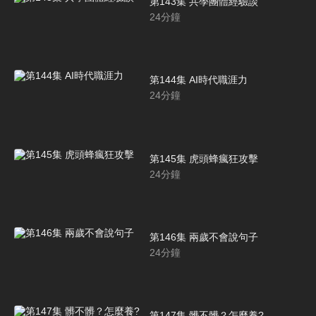
第143集 共學團體經驗談
24
分鐘
第144集 AI時代職涯力
24
分鐘
第145集 虎頭蜂瘋狂攻擊
24
分鐘
第146集 兩歲不會說句子
24
分鐘
第147集 髒不髒？怎麼養?