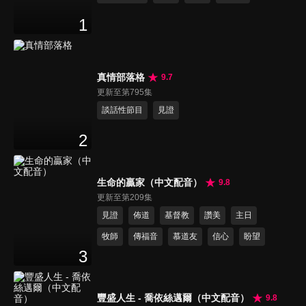
1
真情部落格
9.7
更新至第795集
談話性節目
見證
2
生命的贏家（中文配音）
9.8
更新至第209集
見證
佈道
基督教
讚美
主日
牧師
傳福音
慕道友
信心
盼望
3
豐盛人生 - 喬依絲邁爾（中文配音）
9.8