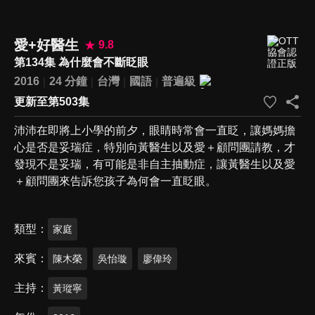
愛+好醫生
9.8
第134集 為什麼會不斷眨眼
2016
24 分鐘
台灣
國語
普遍級
更新至第503集
沛沛在即將上小學的前夕，眼睛時常會一直眨，讓媽媽擔
心是否是妥瑞症，特別向黃醫生以及愛＋顧問團請教，才
發現不是妥瑞，有可能是非自主抽動症，讓黃醫生以及愛
＋顧問團來告訴您孩子為何會一直眨眼。
類型
家庭
來賓
陳木榮
吳怡璇
廖偉玲
主持
黃瑽寧