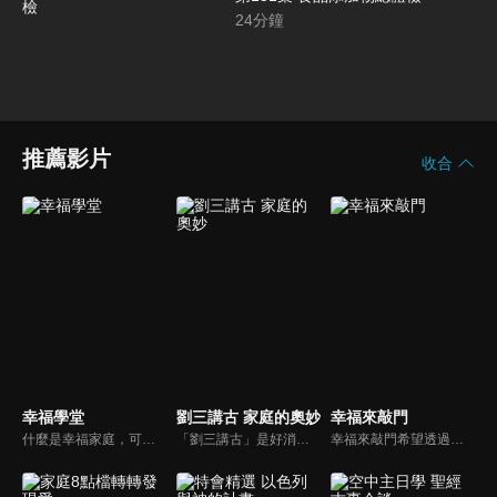
24
分鐘
推薦影片
收合
幸福學堂
劉三講古 家庭的奧妙
幸福來敲門
什麼是幸福家庭，可能很多人會覺得「幸福家庭」是天方夜譚，在這一集當中，簡老師要告訴您，如何跨越婚姻的顛簸之路，建立幸福家庭，且根據他多年輔導經驗，歸類出幸福家庭的特質，讓幸福家庭不是再是虛假的口號，而是能夠真實落實在生活當中。
「劉三講古」是好消息最老牌的節目，除了加入戲劇元素「喳唸伯與長腳姨」外，並蒐集無數史料，找到美好而精彩的基督徒生命故事，好讓福音更輕鬆真實的呈現在觀眾眼前。
幸福來敲門希望透過藝人、觀眾、夫妻來賓的經驗分享以及專家解析：傳遞聖經中的家庭價值觀，提供現代人面臨婚姻與家庭各種狀況接踵而來時的答案，並且邀請上帝成為每個家庭的主人。