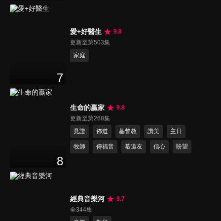
愛+好醫生
9.8
更新至第503集
家庭
7
生命的贏家
9.8
更新至第268集
見證
佈道
基督教
讚美
主日
牧師
傳福音
慕道友
信心
盼望
8
經典音樂河
9.7
全344集