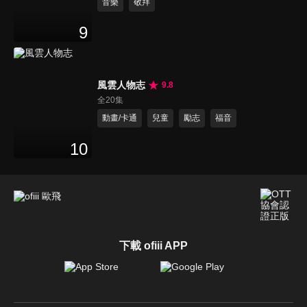
音樂
敬拜
9
風雲人物志
9.8
全20集
動畫/卡通
兒童
勵志
福音
10
下載 ofiii APP