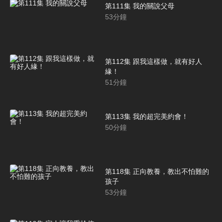
第111集 我的關說父母
53
分鐘
第112集 跟我這樣做，就有好人
緣！
51
分鐘
第113集 我的超完美約會！
50
分鐘
第118集 正向教養，教出不怕難的
孩子
53
分鐘