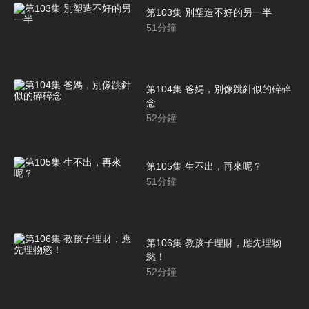
第103集 別塑造不好的另一半
51
分鐘
第104集 爸媽，別像跳針似的碎碎
念
52
分鐘
第105集 生不出，再來呢？
51
分鐘
第106集 教孩子理財，應先理物
慾！
52
分鐘