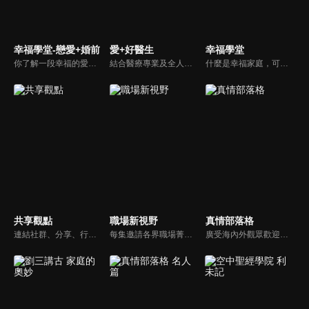
幸福學堂-戀愛+婚前
愛+好醫生
幸福學堂
你了解一段幸福的愛情是如何發展出來的嗎？你對你心中那一個對象，到底是愛還是喜歡？難道喜歡跟愛差距很大嗎？讓我們的大師來消除你心中的疑惑。
結合醫療專業及全人關懷的新型態節目，主持人黃瑽寧醫師親訪家庭，跨領域醫療顧問團全方位檢視，提供最完整、實用和正確的資訊來守護孩子的健康。
什麼是幸福家庭，可能很多人會覺得「幸福家庭」是天方夜譚，在這一集當中，簡老師要告訴您，如何跨越婚姻的顛簸之路，建立幸福家庭，且根據他多年輔導經驗，歸類出幸福家庭的特質，讓幸福家庭不是再是虛假的口號，而是能夠真實落實在生活當中。
共享觀點
職場新視野
真情部落格
連結社群、分享、行動的特色，運用講道學的架構，談論包含基要真理、生活話題及神學裝備三大面向主題。身為第六代基督徒，從小在教會中長大的周巽正，與第一代基督徒的廖文華，背景及生活經歷都不同，在節目中以輕鬆對談的方式，貢獻出不同角度的觀點。
每集邀請各界職場菁英分享心路歷程與觀點，喬美倫老師也透過主題性的真理論述，幫助你我走入合神心意的職場文化。
廣受海內外觀眾歡迎的真情部落格，是以見證故事為主軸的訪談節目，由知名主播夏嘉璐主持，莊信德牧師、黃國倫牧師回應，來賓在節目中自在的暢談自己的生命歷程，這些最真實的生命見證也幫助許多人走出低谷。