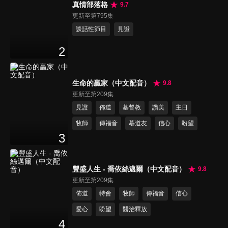
真情部落格
9.7
更新至第795集
談話性節目
見證
2
生命的贏家（中文配音）
9.8
更新至第209集
見證
佈道
基督教
讚美
主日
牧師
傳福音
慕道友
信心
盼望
3
豐盛人生 - 喬依絲邁爾（中文配音）
9.8
更新至第209集
佈道
特會
牧師
傳福音
信心
愛心
盼望
醫治釋放
4