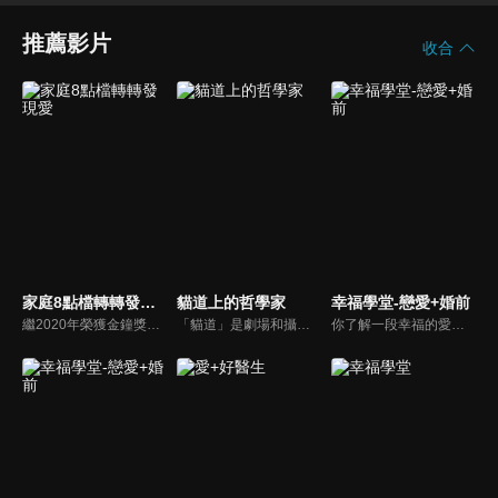
推薦影片
收合
家庭8點檔轉轉發現愛
貓道上的哲學家
幸福學堂-戀愛+婚前
繼2020年榮獲金鐘獎「生活風格節目主持人獎」，2021年再度入圍，從真理出發的家庭談話性節目，針對現代婚姻家庭議題讓您輕鬆掌握關注方向。
「貓道」是劇場和攝影棚的象徵，而孩子是天生的哲學家，他們進入攝影棚中的小劇場思考、對話，並且從貓道上看下來，總是會有不同視角，故片名為《貓道上的哲學家》，在GOOD TV播出。
你了解一段幸福的愛情是如何發展出來的嗎？你對你心中那一個對象，到底是愛還是喜歡？難道喜歡跟愛差距很大嗎？讓我們的大師來消除你心中的疑惑。