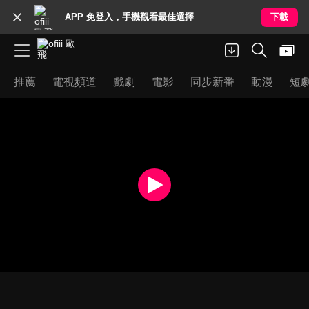
APP 免登入，手機觀看最佳選擇
下載
推薦
電視頻道
戲劇
電影
同步新番
動漫
短