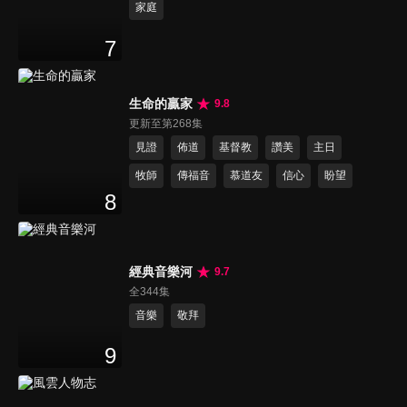
家庭
7
生命的贏家
9.8
更新至第268集
見證
佈道
基督教
讚美
主日
牧師
傳福音
慕道友
信心
盼望
8
經典音樂河
9.7
全344集
音樂
敬拜
9