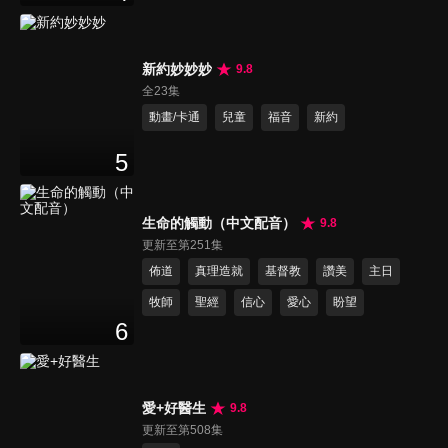
新約妙妙妙
9.8
全23集
動畫/卡通
兒童
福音
新約
5
生命的觸動（中文配音）
9.8
更新至第251集
佈道
真理造就
基督教
讚美
主日
牧師
聖經
信心
愛心
盼望
6
愛+好醫生
9.8
更新至第508集