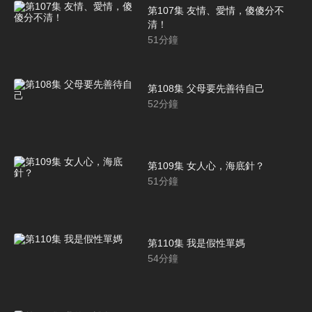
第107集 友情、愛情，傻傻分不
清！
51
分鐘
第108集 父母要先善待自己
52
分鐘
第109集 女人心，海底針？
51
分鐘
第110集 我是假性單媽
54
分鐘