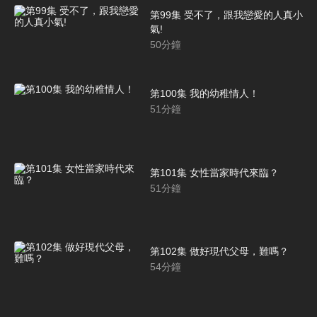
第99集 受不了，跟我戀愛的人真小
氣!
50
分鐘
第100集 我的幼稚情人！
51
分鐘
第101集 女性當家時代來臨？
51
分鐘
第102集 做好現代父母，難嗎？
54
分鐘