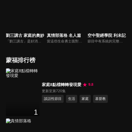
劉三講古 家庭的奧妙
真情部落格 名人篇
空中聖經學院 利未記
「劉三講古」是好消息最老牌的節目，除了加入戲劇元素「喳唸伯與長腳姨」外，並蒐集無數史料，找到美好而精彩的基督徒生命故事，好讓福音更輕鬆真實的呈現在觀眾眼前。
當這些生命勇士面對自己生命中的難題時，選擇靠著信靠耶穌來勇敢勝過，這些可愛的基督徒們，願意把自己生命裡最黑暗軟弱的一面和大家分享，為的就是將來自天上那最美好的福分帶給人們，每一個有血有淚的生命見證，都是最震撼人心的蛻變，最深刻的真實。
節目中有系統的完整講解聖經真理，邀請受過解經講道訓練的老師，按著正意分解真理的道，帶領弟兄姊妹更深的了解聖經的浩瀚與偉大
蒙福排行榜
家庭8點檔轉轉發現愛
9.8
更新至第720集
談話性節目
生活
家庭
基督教
1