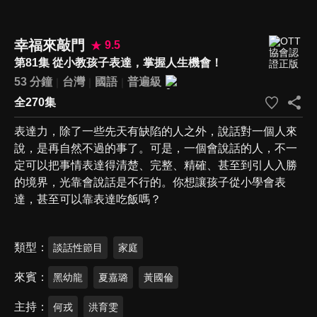
幸福來敲門
9.5
第81集 從小教孩子表達，掌握人生機會！
53 分鐘
台灣
國語
普遍級
全270集
表達力，除了一些先天有缺陷的人之外，說話對一個人來
說，是再自然不過的事了。可是，一個會說話的人，不一
定可以把事情表達得清楚、完整、精確、甚至到引人入勝
的境界，光靠會說話是不行的。你想讓孩子從小學會表
達，甚至可以靠表達吃飯嗎？
類型
談話性節目
家庭
來賓
黑幼龍
夏嘉璐
黃國倫
主持
何戎
洪育雯