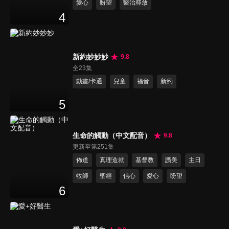
愛心
盼望
醫治釋放
4
新約妙妙妙
9.8
全23集
動畫/卡通
兒童
福音
新約
5
生命的觸動（中文配音）
9.8
更新至第251集
佈道
真理造就
基督教
讚美
主日
牧師
聖經
信心
愛心
盼望
6