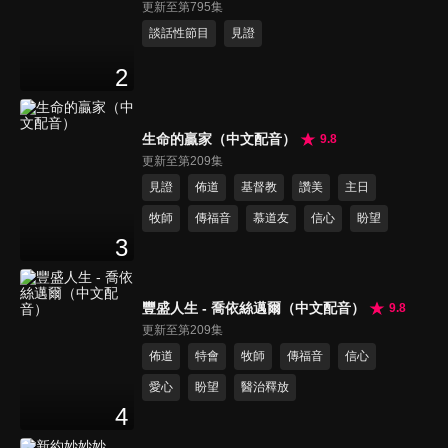
更新至第795集
談話性節目
見證
2
生命的贏家（中文配音）
9.8
更新至第209集
見證
佈道
基督教
讚美
主日
牧師
傳福音
慕道友
信心
盼望
3
豐盛人生 - 喬依絲邁爾（中文配音）
9.8
更新至第209集
佈道
特會
牧師
傳福音
信心
愛心
盼望
醫治釋放
4