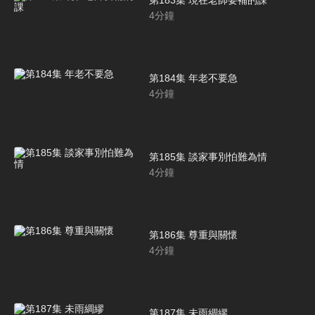
第183集 現在老師要補的課
4
分鐘
第184集 年老不要急
4
分鐘
第185集 談家事別怕難為情
4
分鐘
第186集 尊重與關懷
4
分鐘
第187集 未雨綢繆