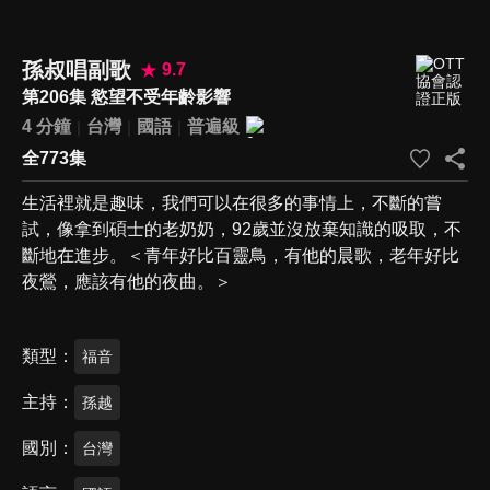
孫叔唱副歌
9.7
第206集 慾望不受年齡影響
4 分鐘
台灣
國語
普遍級
全773集
生活裡就是趣味，我們可以在很多的事情上，不斷的嘗
試，像拿到碩士的老奶奶，92歲並沒放棄知識的吸取，不
斷地在進步。＜青年好比百靈鳥，有他的晨歌，老年好比
夜鶯，應該有他的夜曲。＞
類型
福音
主持
孫越
國別
台灣