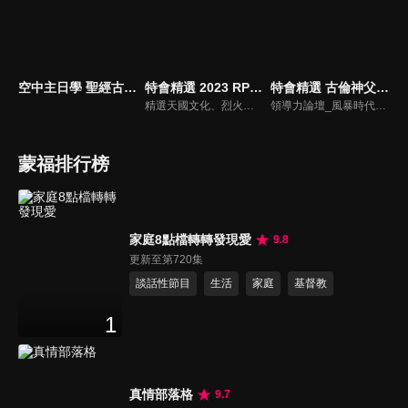
空中主日學 聖經古事今談
特會精選 2023 RPG為國復興禱告會
特會精選 古倫神父領導力論壇
精選天國文化、烈火特會、超自然大能與使徒性教會等特會，幫助我們更加明白神的心意，好讓我們的生命能走在神的道路上進入命定。
領導力論壇_風暴時代的領導與工作，由天主教Anselm Grun古倫神父主講，會中提到領導力的原則：首在勿評斷自己，先接納自我，先處理負面情緒，在工作上落實祈禱，在態度上能充分信任下屬，亦在改善個人性工作耗竭的四個面向上得以精進： 一、從負面得到的力量 二、處在別人期待中 三、維持表面功夫 四、忽略身心疲憊 五、外在的期望 在做好領導工作前要先認識自己，好的領導者會先接納自己，察覺內在的情緒，透過察覺內在轉化為正面力量。
蒙福排行榜
家庭8點檔轉轉發現愛
9.8
更新至第720集
談話性節目
生活
家庭
基督教
1
真情部落格
9.7