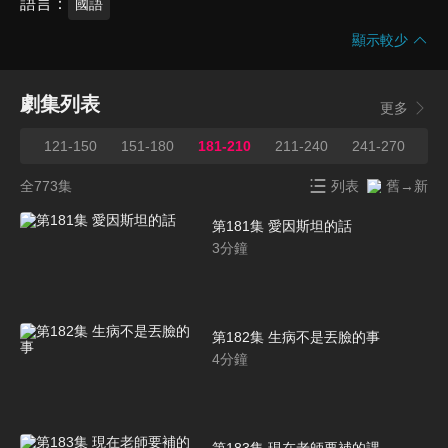
語言
國語
顯示較少
劇集列表
更多
120
121-150
151-180
181-210
211-240
241-270
27
全773集
列表
舊→新
第181集 愛因斯坦的話
3
分鐘
第182集 生病不是丟臉的事
4
分鐘