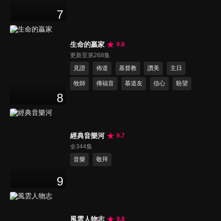
7
生命的贏家
9.8
更新至第268集
見證
佈道
基督教
讚美
主日
牧師
傳福音
慕道友
信心
盼望
8
經典音樂河
9.7
全344集
音樂
敬拜
9
風雲人物志
9.8