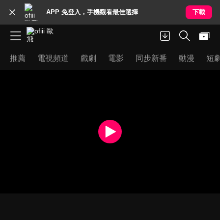
APP 免登入，手機觀看最佳選擇
下載
推薦
電視頻道
戲劇
電影
同步新番
動漫
短