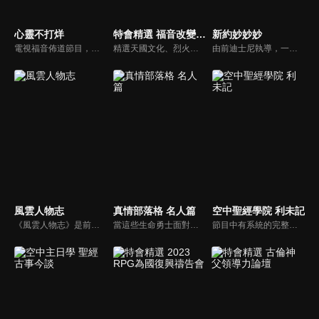
心靈不打烊
特會精選 福音改變一切的大能
新約妙妙妙
電視福音佈道節目，由前主播何戎主持，有別於以往的節目風格，將繼續提供最具平安與感動的心靈音樂饗宴。
精選天國文化、烈火特會、超自然大能與使徒性教會等特會，幫助我們更加明白神的心意，好讓我們的生命能走在神的道路上進入命定。
由前迪士尼執導，一部傳述耶穌生平與門徒故事的動畫系列影片。故事背景均在兩千年前，雖然年代久遠，但是人類對生命的詮釋與內在真正的基本需求，卻始終未曾改變。人物性格、劇情、遭遇等情境雖然與今日景況相異，但是故事背後同樣都有一個亙古不移的共同主題－愛，以及關於愛的圓滿落實。
風雲人物志
真情部落格 名人篇
空中聖經學院 利未記
《風雲人物志》是前迪士尼導演執導的名人故事系列，讓孩子從世界名人身上學會堅持夢想、永不放棄。透過每一集完整介紹，不但可以幫助小朋友看見這些名人在各領域如何奉獻一生、造福人群，還能激勵他們效法美好的品德，進一步啟發他們對傳記文學的閱讀興趣。
當這些生命勇士面對自己生命中的難題時，選擇靠著信靠耶穌來勇敢勝過，這些可愛的基督徒們，願意把自己生命裡最黑暗軟弱的一面和大家分享，為的就是將來自天上那最美好的福分帶給人們，每一個有血有淚的生命見證，都是最震撼人心的蛻變，最深刻的真實。
節目中有系統的完整講解聖經真理，邀請受過解經講道訓練的老師，按著正意分解真理的道，帶領弟兄姊妹更深的了解聖經的浩瀚與偉大