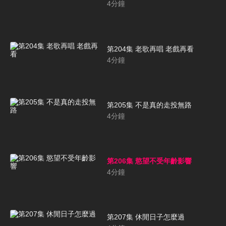
4
分鐘
第204集 老歌再唱 老戲再看
4
分鐘
第205集 不是真的走投無路
4
分鐘
第206集 慾望不受年齡影響
4
分鐘
第207集 休閒日子怎麼過