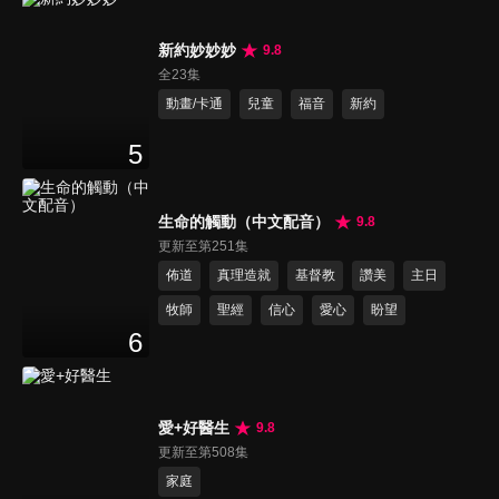
新約妙妙妙
9.8
全23集
動畫/卡通
兒童
福音
新約
5
生命的觸動（中文配音）
9.8
更新至第251集
佈道
真理造就
基督教
讚美
主日
牧師
聖經
信心
愛心
盼望
6
愛+好醫生
9.8
更新至第508集
家庭