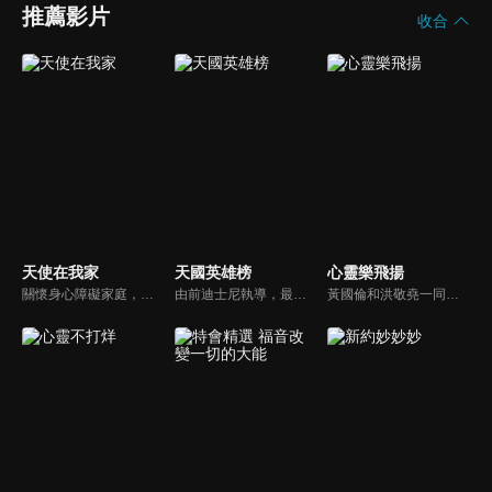
推薦影片
收合
天使在我家
天國英雄榜
心靈樂飛揚
關懷身心障礙家庭，讓社會民眾對於基督教公益社福團體能有更多的認識。
由前迪士尼執導，最新最優質的福音動畫。舊約的人物、故事多而複雜該如何帶領孩子認識？透過精采有趣的動畫卡通，讓孩子能夠在淺移默化中輕鬆學習。
黃國倫和洪敬堯一同至心靈樂飛揚分享流行音樂和詩歌的不同處，兩人在節目中更分享影響他們或深具意義的歌曲，節目中演唱了我願意、每天愛你多一些、眼淚、愛是最美的事情、不住感謝不停讚美、愛常常喜樂等動人好聽的歌曲。