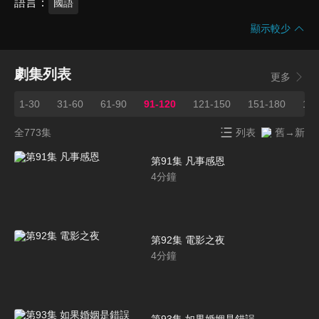
語言
國語
顯示較少
劇集列表
更多
1-30
31-60
61-90
91-120
121-150
151-180
181
全773集
列表
舊→新
第91集 凡事感恩
4
分鐘
第92集 電影之夜
4
分鐘