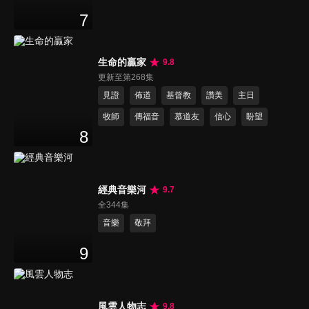
7
生命的贏家
9.8
更新至第268集
見證
佈道
基督教
讚美
主日
牧師
傳福音
慕道友
信心
盼望
8
經典音樂河
9.7
全344集
音樂
敬拜
9
風雲人物志
9.8