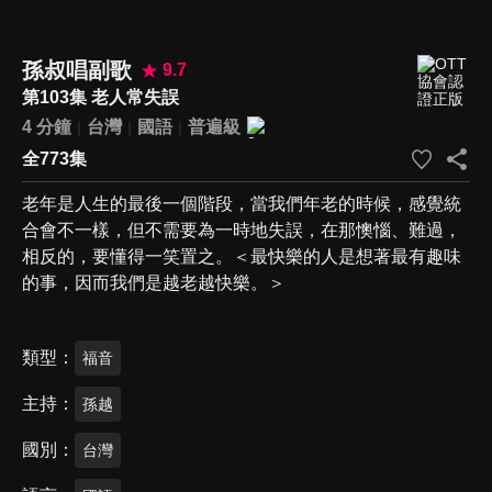
孫叔唱副歌
9.7
第103集 老人常失誤
4 分鐘
台灣
國語
普遍級
全773集
老年是人生的最後一個階段，當我們年老的時候，感覺統
合會不一樣，但不需要為一時地失誤，在那懊惱、難過，
相反的，要懂得一笑置之。＜最快樂的人是想著最有趣味
的事，因而我們是越老越快樂。＞
類型
福音
主持
孫越
國別
台灣