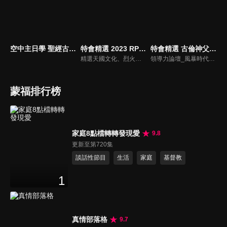
空中主日學 聖經古事今談
特會精選 2023 RPG為國復興禱告會
特會精選 古倫神父領導力論壇
精選天國文化、烈火特會、超自然大能與使徒性教會等特會，幫助我們更加明白神的心意，好讓我們的生命能走在神的道路上進入命定。
領導力論壇_風暴時代的領導與工作，由天主教Anselm Grun古倫神父主講，會中提到領導力的原則：首在勿評斷自己，先接納自我，先處理負面情緒，在工作上落實祈禱，在態度上能充分信任下屬，亦在改善個人性工作耗竭的四個面向上得以精進： 一、從負面得到的力量 二、處在別人期待中 三、維持表面功夫 四、忽略身心疲憊 五、外在的期望 在做好領導工作前要先認識自己，好的領導者會先接納自己，察覺內在的情緒，透過察覺內在轉化為正面力量。
蒙福排行榜
家庭8點檔轉轉發現愛
9.8
更新至第720集
談話性節目
生活
家庭
基督教
1
真情部落格
9.7