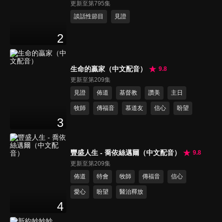
更新至第795集
談話性節目
見證
2
生命的贏家（中文配音）
9.8
更新至第209集
見證
佈道
基督教
讚美
主日
牧師
傳福音
慕道友
信心
盼望
3
豐盛人生 - 喬依絲邁爾（中文配音）
9.8
更新至第209集
佈道
特會
牧師
傳福音
信心
愛心
盼望
醫治釋放
4