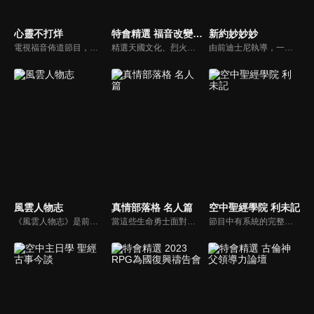
心靈不打烊
特會精選 福音改變一切的大能
新約妙妙妙
電視福音佈道節目，由前主播何戎主持，有別於以往的節目風格，將繼續提供最具平安與感動的心靈音樂饗宴。
精選天國文化、烈火特會、超自然大能與使徒性教會等特會，幫助我們更加明白神的心意，好讓我們的生命能走在神的道路上進入命定。
由前迪士尼執導，一部傳述耶穌生平與門徒故事的動畫系列影片。故事背景均在兩千年前，雖然年代久遠，但是人類對生命的詮釋與內在真正的基本需求，卻始終未曾改變。人物性格、劇情、遭遇等情境雖然與今日景況相異，但是故事背後同樣都有一個亙古不移的共同主題－愛，以及關於愛的圓滿落實。
風雲人物志
真情部落格 名人篇
空中聖經學院 利未記
《風雲人物志》是前迪士尼導演執導的名人故事系列，讓孩子從世界名人身上學會堅持夢想、永不放棄。透過每一集完整介紹，不但可以幫助小朋友看見這些名人在各領域如何奉獻一生、造福人群，還能激勵他們效法美好的品德，進一步啟發他們對傳記文學的閱讀興趣。
當這些生命勇士面對自己生命中的難題時，選擇靠著信靠耶穌來勇敢勝過，這些可愛的基督徒們，願意把自己生命裡最黑暗軟弱的一面和大家分享，為的就是將來自天上那最美好的福分帶給人們，每一個有血有淚的生命見證，都是最震撼人心的蛻變，最深刻的真實。
節目中有系統的完整講解聖經真理，邀請受過解經講道訓練的老師，按著正意分解真理的道，帶領弟兄姊妹更深的了解聖經的浩瀚與偉大