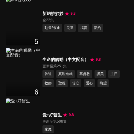
新約妙妙妙
9.8
全23集
動畫/卡通
兒童
福音
新約
5
生命的觸動（中文配音）
9.8
更新至第251集
佈道
真理造就
基督教
讚美
主日
牧師
聖經
信心
愛心
盼望
6
愛+好醫生
9.8
更新至第508集
家庭