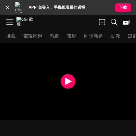
APP 免登入，手機觀看最佳選擇
下載
推薦
電視頻道
戲劇
電影
同步新番
動漫
短