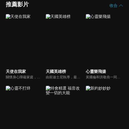
推薦影片
收合
天使在我家
天國英雄榜
心靈樂飛揚
關懷身心障礙家庭，讓社會民眾對於基督教公益社福團體能有更多的認識。
由前迪士尼執導，最新最優質的福音動畫。舊約的人物、故事多而複雜該如何帶領孩子認識？透過精采有趣的動畫卡通，讓孩子能夠在淺移默化中輕鬆學習。
黃國倫和洪敬堯一同至心靈樂飛揚分享流行音樂和詩歌的不同處，兩人在節目中更分享影響他們或深具意義的歌曲，節目中演唱了我願意、每天愛你多一些、眼淚、愛是最美的事情、不住感謝不停讚美、愛常常喜樂等動人好聽的歌曲。