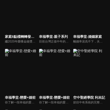
家庭8點檔轉轉發現愛
幸福學堂-親子系列
幸福學堂-婚姻家庭
繼2020年榮獲金鐘獎「生活風格節目主持人獎」，2021年再度入圍，從真理出發的家庭談話性節目，針對現代婚姻家庭議題讓您輕鬆掌握關注方向。
目前台灣正值中年的父母，是經過努力且經歷經濟缺乏到富有的高教育水準一代，但又深受權威父母教育之苦。雖希望能成為子女可溝通的朋友，也愛之深地擔心孩子行為是屬正常或偏差？是父母反應過度嗎？或放著不管…萬一孩子變壞了怎麼辦？讓老師來解難題...
離婚率居高不下，夫妻家庭生活水深火熱並且疲乏無力。台灣真愛家庭協會副理事長延玲珍/邱維超夫婦以過去多年帶領夫妻營會的經驗，將夫妻成長課程搬上螢幕供全球華人使用。
幸福學堂-戀愛+婚前
幸福學堂-戀愛+婚前
空中聖經學院 利未記
你了解一段幸福的愛情是如何發展出來的嗎？你對你心中那一個對象，到底是愛還是喜歡？難道喜歡跟愛差距很大嗎？讓我們的大師來消除你心中的疑惑。
你了解一段幸福的愛情是如何發展出來的嗎？你對你心中那一個對象，到底是愛還是喜歡？難道喜歡跟愛差距很大嗎？讓我們的大師來消除你心中的疑惑。
節目中有系統的完整講解聖經真理，邀請受過解經講道訓練的老師，按著正意分解真理的道，帶領弟兄姊妹更深的了解聖經的浩瀚與偉大