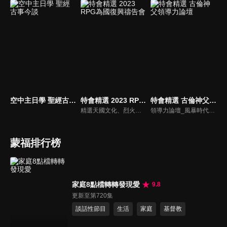
空中主日學 聖經古事今談
特會精選 2023 RPG為國復興禱告會
特會精選 古倫神父領導力論壇
精選天國文化、烈火特會、超自然大能與使徒性教會等特會，幫助我們更加明白神的心意，好讓我們的生命能走在神的道路上進入命定。
領導力論壇_風暴時代的領導與工作，由天主教Anselm Grun古倫神父主講，會中提到領導力的原則：首在勿評斷自己，先接納自我，先處理負面情緒，在工作上落實祈禱，在態度上能充分信任下屬，亦在改善個人性工作耗竭的四個面向上得以精進： 一、從負面得到的力量 二、處在別人期待中 三、維持表面功夫 四、忽略身心疲憊 五、外在的期望 在做好領導工作前要先認識自己，好的領導者會先接納自己，察覺內在的情緒，透過察覺內在轉化為正面力量。
蒙福排行榜
家庭8點檔轉轉發現愛
9.8
更新至第720集
談話性節目
生活
家庭
基督教