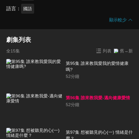
語言
國語
顯示較少
劇集列表
全15集
列表
舊→新
第95集 誰來教我愛我的愛情健康
嗎?
52
分鐘
第96集 誰來教我愛-邁向健康愛情
52
分鐘
第97集 想被聽見的心(一) 情緒是什
麼？