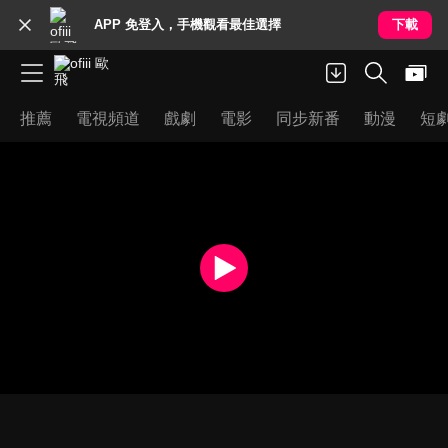
APP 免登入，手機觀看最佳選擇
下載
推薦
電視頻道
戲劇
電影
同步新番
動漫
短