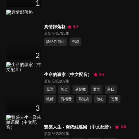
1
真情部落格
9.7
更新至第795集
談話性節目
見證
2
生命的贏家（中文配音）
9.8
更新至第209集
見證
佈道
基督教
讚美
主日
牧師
傳福音
慕道友
信心
盼望
3
豐盛人生 - 喬依絲邁爾（中文配音）
9.8
更新至第209集