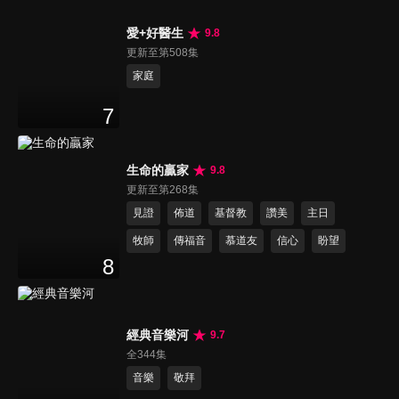
愛+好醫生
9.8
更新至第508集
家庭
7
生命的贏家
9.8
更新至第268集
見證
佈道
基督教
讚美
主日
牧師
傳福音
慕道友
信心
盼望
8
經典音樂河
9.7
全344集
音樂
敬拜