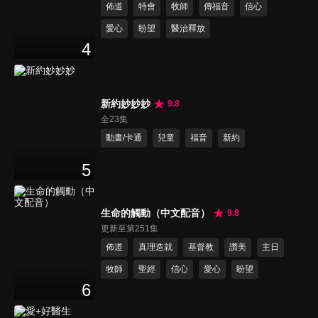
佈道
特會
牧師
傳福音
信心
愛心
盼望
醫治釋放
4
新約妙妙妙
9.8
全23集
動畫/卡通
兒童
福音
新約
5
生命的觸動（中文配音）
9.8
更新至第251集
佈道
真理造就
基督教
讚美
主日
牧師
聖經
信心
愛心
盼望
6