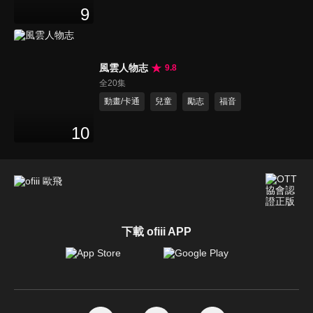
9
風雲人物志
9.8
全20集
動畫/卡通
兒童
勵志
福音
10
下載 ofiii APP