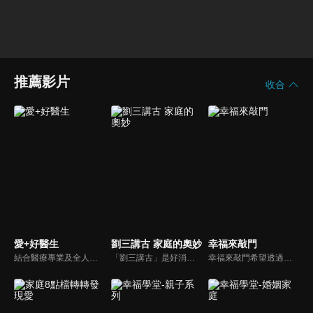
推薦影片
收合
愛+好醫生
劉三講古 家庭的奧妙
幸福來敲門
結合醫療專業及全人關懷的新型態節目，主持人黃瑽寧醫師親訪家庭，跨領域醫療顧問團全方位檢視，提供最完整、實用和正確的資訊來守護孩子的健康。
「劉三講古」是好消息最老牌的節目，除了加入戲劇元素「喳唸伯與長腳姨」外，並蒐集無數史料，找到美好而精彩的基督徒生命故事，好讓福音更輕鬆真實的呈現在觀眾眼前。
幸福來敲門希望透過藝人、觀眾、夫妻來賓的經驗分享以及專家解析：傳遞聖經中的家庭價值觀，提供現代人面臨婚姻與家庭各種狀況接踵而來時的答案，並且邀請上帝成為每個家庭的主人。